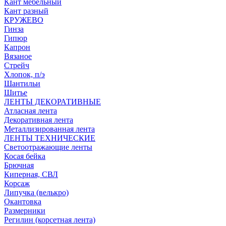
Кант мебельный
Кант разный
КРУЖЕВО
Гинза
Гипюр
Капрон
Вязаное
Стрейч
Хлопок, п/э
Шантильи
Шитье
ЛЕНТЫ ДЕКОРАТИВНЫЕ
Атласная лента
Декоративная лента
Металлизированная лента
ЛЕНТЫ ТЕХНИЧЕСКИЕ
Светоотражающие ленты
Косая бейка
Брючная
Киперная, СВЛ
Корсаж
Липучка (велькро)
Окантовка
Размерники
Регилин (корсетная лента)