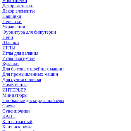
Воротнички
Декор застежки
Декор элементы
Нашивки
Перчатки
Украшения
Фурнитура для бижутерии
Цепи
Шляпки
ИГЛЫ
Иглы для валяния
Иглы изогнутые
Булавки
Для бытовых швейных машин
Для промышленных машин
Для ручного шитья
Наметочные
ИНТЕРЬЕР
Миниатюры
Пробковые доски,органайзеры
Свечи
Сувенирчики
КАНТ
Кант атласный
Кант иск. кожа