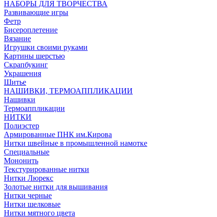
НАБОРЫ ДЛЯ ТВОРЧЕСТВА
Развивающие игры
Фетр
Бисероплетение
Вязание
Игрушки своими руками
Картины шерстью
Скрапбукинг
Украшения
Шитье
НАШИВКИ, ТЕРМОАППЛИКАЦИИ
Нашивки
Термоаппликации
НИТКИ
Полиэстер
Армированные ПНК им.Кирова
Нитки швейные в промышленной намотке
Специальные
Мононить
Текстурированные нитки
Нитки Люрекс
Золотые нитки для вышивания
Нитки черные
Нитки шелковые
Нитки мятного цвета