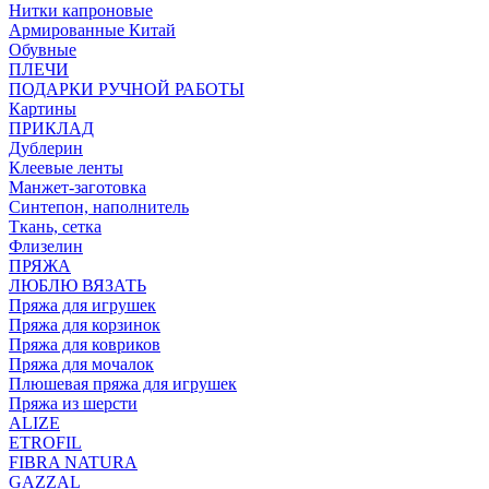
Нитки капроновые
Армированные Китай
Обувные
ПЛЕЧИ
ПОДАРКИ РУЧНОЙ РАБОТЫ
Картины
ПРИКЛАД
Дублерин
Клеевые ленты
Манжет-заготовка
Синтепон, наполнитель
Ткань, сетка
Флизелин
ПРЯЖА
ЛЮБЛЮ ВЯЗАТЬ
Пряжа для игрушек
Пряжа для корзинок
Пряжа для ковриков
Пряжа для мочалок
Плюшевая пряжа для игрушек
Пряжа из шерсти
ALIZE
ETROFIL
FIBRA NATURA
GAZZAL