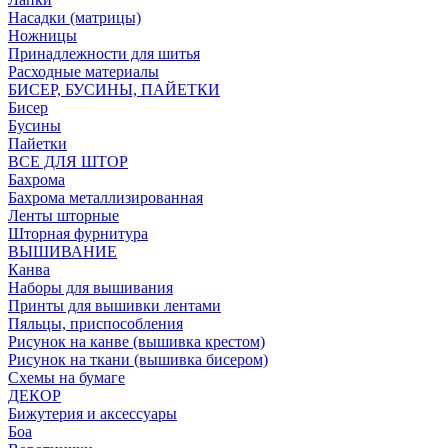
Насадки (матрицы)
Ножницы
Принадлежности для шитья
Расходные материалы
БИСЕР, БУСИНЫ, ПАЙЕТКИ
Бисер
Бусины
Пайетки
ВСЕ ДЛЯ ШТОР
Бахрома
Бахрома металлизированная
Ленты шторные
Шторная фурнитура
ВЫШИВАНИЕ
Канва
Наборы для вышивания
Принты для вышивки лентами
Пяльцы, приспособления
Рисунок на канве (вышивка крестом)
Рисунок на ткани (вышивка бисером)
Схемы на бумаге
ДЕКОР
Бижутерия и аксессуары
Боа