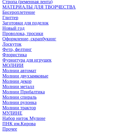
Стропа (ременная лента)
МАТЕРИАЛЫ ДЛЯ ТВОРЧЕСТВА
Бисероплетение
Глиттер
Заготовки для поделок
Новый год
Проволока, тросики
Оформление, скрапбукинг
Лоскуток
Фетр, фелтинг
Флористика
Фурнитура для игрушек
МОЛНИИ
Молнии автомат
Молнии двухзамковые
Молнии декор
Молнии металл
Молнии Прибалтика
Молнии спираль
Молнии рулонка
Молнии трактор
МУЛИНЕ
Набор ниток Мулине
ПНК им.Кирова
Прочее