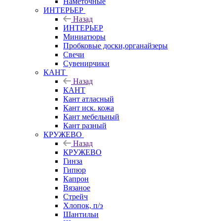
Наметочные
ИНТЕРЬЕР
Назад
ИНТЕРЬЕР
Миниатюры
Пробковые доски,органайзеры
Свечи
Сувенирчики
КАНТ
Назад
КАНТ
Кант атласный
Кант иск. кожа
Кант мебельный
Кант разный
КРУЖЕВО
Назад
КРУЖЕВО
Гинза
Гипюр
Капрон
Вязаное
Стрейч
Хлопок, п/э
Шантильи