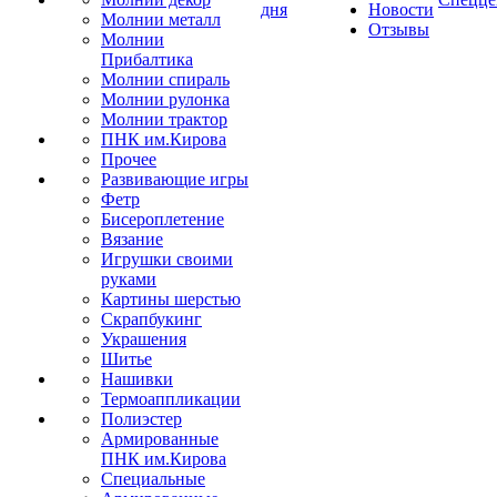
дня
Новости
Молнии металл
Отзывы
Молнии
Прибалтика
Молнии спираль
Молнии рулонка
Молнии трактор
ПНК им.Кирова
Прочее
Развивающие игры
Фетр
Бисероплетение
Вязание
Игрушки своими
руками
Картины шерстью
Скрапбукинг
Украшения
Шитье
Нашивки
Термоаппликации
Полиэстер
Армированные
ПНК им.Кирова
Специальные