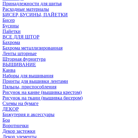
Принадлежности для шитья
Расходные материалы
БИСЕР, БУСИНЫ, ПАЙЕТКИ
Бисер
Бусины
Пайетки
ВСЕ ДЛЯ ШТОР
Бахрома
Бахрома металлизированная
Ленты шторные
Шторная фурнитура
ВЫШИВАНИЕ
Канва
Наборы для вышивания
Принты для вышивки лентами
Пяльцы, приспособления
Рисунок на канве (вышивка крестом)
Рисунок на ткани (вышивка бисером)
Схемы на бумаге
ДЕКОР
Бижутерия и аксессуары
Боа
Воротнички
Декор застежки
Декор элементы