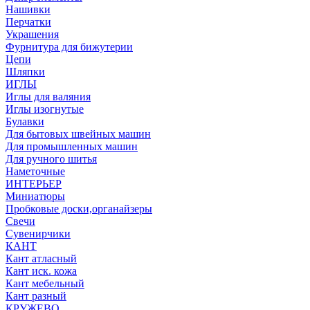
Нашивки
Перчатки
Украшения
Фурнитура для бижутерии
Цепи
Шляпки
ИГЛЫ
Иглы для валяния
Иглы изогнутые
Булавки
Для бытовых швейных машин
Для промышленных машин
Для ручного шитья
Наметочные
ИНТЕРЬЕР
Миниатюры
Пробковые доски,органайзеры
Свечи
Сувенирчики
КАНТ
Кант атласный
Кант иск. кожа
Кант мебельный
Кант разный
КРУЖЕВО