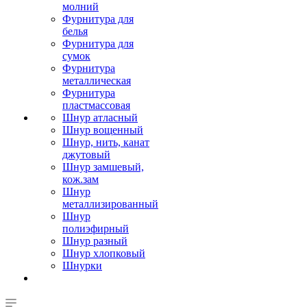
молний
Фурнитура для
белья
Фурнитура для
сумок
Фурнитура
металлическая
Фурнитура
пластмассовая
Шнур атласный
Шнур вощенный
Шнур, нить, канат
джутовый
Шнур замшевый,
кож.зам
Шнур
металлизированный
Шнур
полиэфирный
Шнур разный
Шнур хлопковый
Шнурки