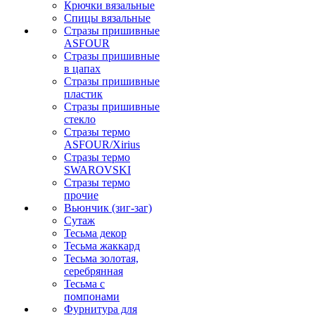
Крючки вязальные
Спицы вязальные
Стразы пришивные
ASFOUR
Стразы пришивные
в цапах
Стразы пришивные
пластик
Стразы пришивные
стекло
Стразы термо
ASFOUR/Xirius
Стразы термо
SWAROVSKI
Стразы термо
прочие
Вьюнчик (зиг-заг)
Сутаж
Тесьма декор
Тесьма жаккард
Тесьма золотая,
серебрянная
Тесьма с
помпонами
Фурнитура для