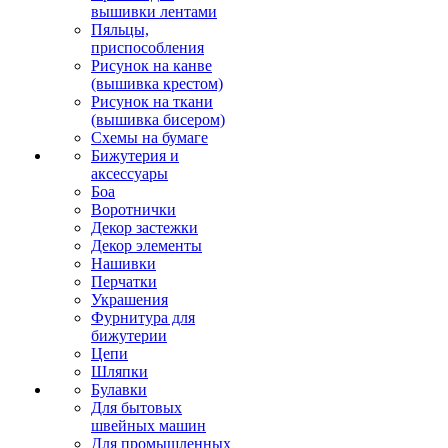
вышивки лентами
Пяльцы,
приспособления
Рисунок на канве
(вышивка крестом)
Рисунок на ткани
(вышивка бисером)
Схемы на бумаге
Бижутерия и
аксессуары
Боа
Воротнички
Декор застежки
Декор элементы
Нашивки
Перчатки
Украшения
Фурнитура для
бижутерии
Цепи
Шляпки
Булавки
Для бытовых
швейных машин
Для промышленных