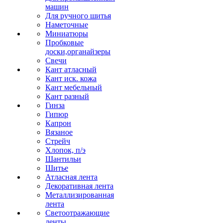
машин
Для ручного шитья
Наметочные
Миниатюры
Пробковые
доски,органайзеры
Свечи
Кант атласный
Кант иск. кожа
Кант мебельный
Кант разный
Гинза
Гипюр
Капрон
Вязаное
Стрейч
Хлопок, п/э
Шантильи
Шитье
Атласная лента
Декоративная лента
Металлизированная
лента
Светоотражающие
ленты