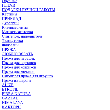
Обувные
ПЛЕЧИ
ПОДАРКИ РУЧНОЙ РАБОТЫ
Картины
ПРИКЛАД
Дублерин
Клеевые ленты
Манжет-заготовка
Синтепон, наполнитель
Ткань, сетка
Флизелин
ПРЯЖА
ЛЮБЛЮ ВЯЗАТЬ
Пряжа для игрушек
Пряжа для корзинок
Пряжа для ковриков
Пряжа для мочалок
Плюшевая пряжа для игрушек
Пряжа из шерсти
ALIZE
ETROFIL
FIBRA NATURA
GAZZAL
HIMALAYA
KARTOPU