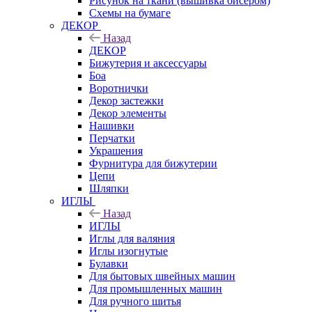
Рисунок на ткани (вышивка бисером)
Схемы на бумаге
ДЕКОР
Назад
ДЕКОР
Бижутерия и аксессуары
Боа
Воротнички
Декор застежки
Декор элементы
Нашивки
Перчатки
Украшения
Фурнитура для бижутерии
Цепи
Шляпки
ИГЛЫ
Назад
ИГЛЫ
Иглы для валяния
Иглы изогнутые
Булавки
Для бытовых швейных машин
Для промышленных машин
Для ручного шитья