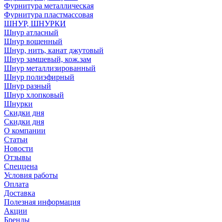
Фурнитура металлическая
Фурнитура пластмассовая
ШНУР, ШНУРКИ
Шнур атласный
Шнур вощенный
Шнур, нить, канат джутовый
Шнур замшевый, кож.зам
Шнур металлизированный
Шнур полиэфирный
Шнур разный
Шнур хлопковый
Шнурки
Скидки дня
Скидки дня
О компании
Статьи
Новости
Отзывы
Спеццена
Условия работы
Оплата
Доставка
Полезная информация
Акции
Бренды