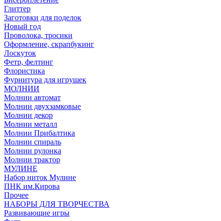
Глиттер
Заготовки для поделок
Новый год
Проволока, тросики
Оформление, скрапбукинг
Лоскуток
Фетр, фелтинг
Флористика
Фурнитура для игрушек
МОЛНИИ
Молнии автомат
Молнии двухзамковые
Молнии декор
Молнии металл
Молнии Прибалтика
Молнии спираль
Молнии рулонка
Молнии трактор
МУЛИНЕ
Набор ниток Мулине
ПНК им.Кирова
Прочее
НАБОРЫ ДЛЯ ТВОРЧЕСТВА
Развивающие игры