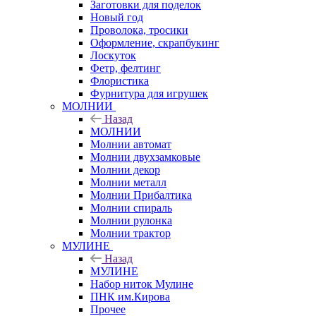
Заготовки для поделок
Новый год
Проволока, тросики
Оформление, скрапбукинг
Лоскуток
Фетр, фелтинг
Флористика
Фурнитура для игрушек
МОЛНИИ
Назад
МОЛНИИ
Молнии автомат
Молнии двухзамковые
Молнии декор
Молнии металл
Молнии Прибалтика
Молнии спираль
Молнии рулонка
Молнии трактор
МУЛИНЕ
Назад
МУЛИНЕ
Набор ниток Мулине
ПНК им.Кирова
Прочее