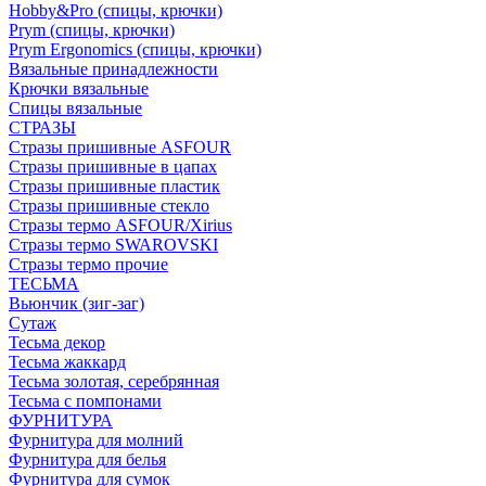
Hobby&Pro (спицы, крючки)
Prym (спицы, крючки)
Prym Ergonomics (спицы, крючки)
Вязальные принадлежности
Крючки вязальные
Спицы вязальные
СТРАЗЫ
Стразы пришивные ASFOUR
Стразы пришивные в цапах
Стразы пришивные пластик
Стразы пришивные стекло
Стразы термо ASFOUR/Xirius
Стразы термо SWAROVSKI
Стразы термо прочие
ТЕСЬМА
Вьюнчик (зиг-заг)
Сутаж
Тесьма декор
Тесьма жаккард
Тесьма золотая, серебрянная
Тесьма с помпонами
ФУРНИТУРА
Фурнитура для молний
Фурнитура для белья
Фурнитура для сумок