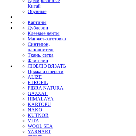
Армированные
Китай
Обувные
Картины
Дублерин
Клеевые ленты
Манжет-заготовка
Синтепон,
наполнитель
Ткань, сетка
Флизелин
ЛЮБЛЮ ВЯЗАТЬ
Пряжа из шерсти
ALIZE
ETROFIL
FIBRA NATURA
GAZZAL
HIMALAYA
KARTOPU
NAKO
KUTNOR
VITA
WOOL SEA
YARNART