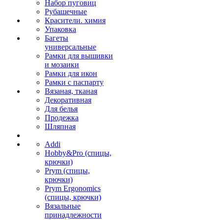
Набор пуговиц
Рубашечные
Красители. химия
Упаковка
Багеты
универсальные
Рамки для вышивки
и мозаики
Рамки для икон
Рамки с паспарту
Вязаная, тканая
Декоративная
Для белья
Продежка
Шляпная
Addi
Hobby&Pro (спицы,
крючки)
Prym (спицы,
крючки)
Prym Ergonomics
(спицы, крючки)
Вязальные
принадлежности