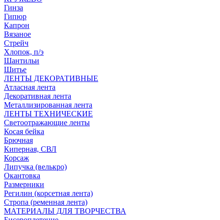
Гинза
Гипюр
Капрон
Вязаное
Стрейч
Хлопок, п/э
Шантильи
Шитье
ЛЕНТЫ ДЕКОРАТИВНЫЕ
Атласная лента
Декоративная лента
Металлизированная лента
ЛЕНТЫ ТЕХНИЧЕСКИЕ
Светоотражающие ленты
Косая бейка
Брючная
Киперная, СВЛ
Корсаж
Липучка (велькро)
Окантовка
Размерники
Регилин (корсетная лента)
Стропа (ременная лента)
МАТЕРИАЛЫ ДЛЯ ТВОРЧЕСТВА
Бисероплетение