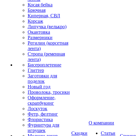
Косая бейка
Брючная
Киперная, СВЛ
Корсаж
Липучка (велькро)
Окантовка
Размерники
Регилин (корсетная
лента)
Стропа (ременная
лента)
Бисероплетение
Глиттер
Заготовки для
поделок
Новый год
Проволока, тросики
Оформление,
скрапбукинг
Лоскуток
Фетр, фелтинг
Флористика
О компании
Фурнитура для
игрушек
Скидки
Статьи
Молнии декор
Спецце