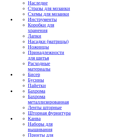
Наследие
Стразы для мозаики
Схемы для мозаики
Инструменты
Коробки для
хранения
Лапки
Насадки (матрицы)
Ножницы
Принадлежности
для шитья
Расходные
материалы
Бисер
Бусины
Пайетки
Бахрома
Бахрома
металлизированная
Ленты шторные
Шторная фурнитура
Канва
Наборы для
вышивания
Принты для