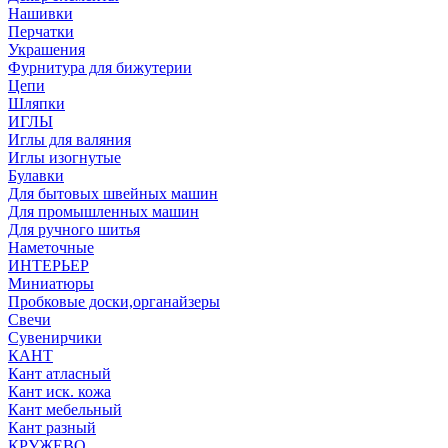
Нашивки
Перчатки
Украшения
Фурнитура для бижутерии
Цепи
Шляпки
ИГЛЫ
Иглы для валяния
Иглы изогнутые
Булавки
Для бытовых швейных машин
Для промышленных машин
Для ручного шитья
Наметочные
ИНТЕРЬЕР
Миниатюры
Пробковые доски,органайзеры
Свечи
Сувенирчики
КАНТ
Кант атласный
Кант иск. кожа
Кант мебельный
Кант разный
КРУЖЕВО