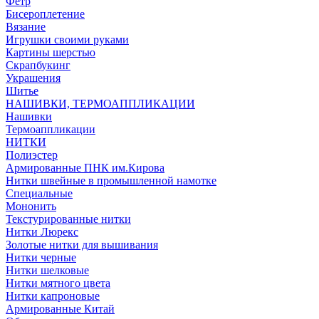
Фетр
Бисероплетение
Вязание
Игрушки своими руками
Картины шерстью
Скрапбукинг
Украшения
Шитье
НАШИВКИ, ТЕРМОАППЛИКАЦИИ
Нашивки
Термоаппликации
НИТКИ
Полиэстер
Армированные ПНК им.Кирова
Нитки швейные в промышленной намотке
Специальные
Мононить
Текстурированные нитки
Нитки Люрекс
Золотые нитки для вышивания
Нитки черные
Нитки шелковые
Нитки мятного цвета
Нитки капроновые
Армированные Китай