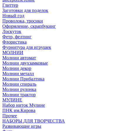
Глиттер
Заготовки для поделок
Новый год
Проволока, тросики
Оформление, скрапбукинг
Лоскуток
Фетр, фелтинг
Флористика
Фурнитура для игрушек
МОЛНИИ
Молнии автомат
Молнии двухзамковые
Молнии декор
Молнии металл
Молнии Прибалтика
Молнии спираль
Молнии рулонка
Молнии трактор
МУЛИНЕ
Набор ниток Мулине
ПНК им.Кирова
Прочее
НАБОРЫ ДЛЯ ТВОРЧЕСТВА
Развивающие игры