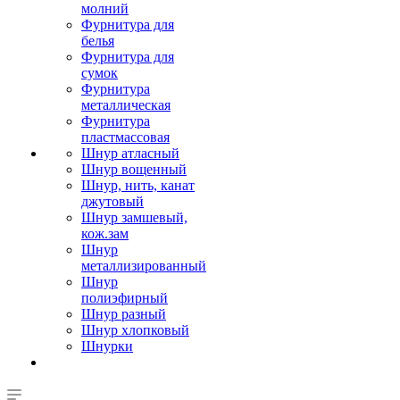
молний
Фурнитура для
белья
Фурнитура для
сумок
Фурнитура
металлическая
Фурнитура
пластмассовая
Шнур атласный
Шнур вощенный
Шнур, нить, канат
джутовый
Шнур замшевый,
кож.зам
Шнур
металлизированный
Шнур
полиэфирный
Шнур разный
Шнур хлопковый
Шнурки