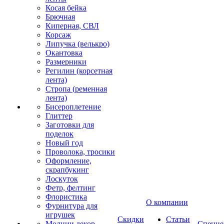
Косая бейка
Брючная
Киперная, СВЛ
Корсаж
Липучка (велькро)
Окантовка
Размерники
Регилин (корсетная
лента)
Стропа (ременная
лента)
Бисероплетение
Глиттер
Заготовки для
поделок
Новый год
Проволока, тросики
Оформление,
скрапбукинг
Лоскуток
Фетр, фелтинг
Флористика
О компании
Фурнитура для
игрушек
Скидки
Статьи
Молнии декор
Спецце