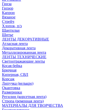
Гинза
Гипюр
Капрон
Вязаное
Стрейч
Хлопок, п/э
Шантильи
Шитье
ЛЕНТЫ ДЕКОРАТИВНЫЕ
Атласная лента
Декоративная лента
Металлизированная лента
ЛЕНТЫ ТЕХНИЧЕСКИЕ
Светоотражающие ленты
Косая бейка
Брючная
Киперная, СВЛ
Корсаж
Липучка (велькро)
Окантовка
Размерники
Регилин (корсетная лента)
Стропа (ременная лента)
МАТЕРИАЛЫ ДЛЯ ТВОРЧЕСТВА
Бисероплетение