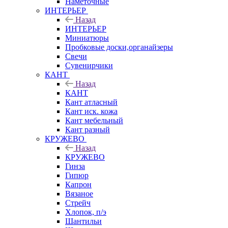
Наметочные
ИНТЕРЬЕР
Назад
ИНТЕРЬЕР
Миниатюры
Пробковые доски,органайзеры
Свечи
Сувенирчики
КАНТ
Назад
КАНТ
Кант атласный
Кант иск. кожа
Кант мебельный
Кант разный
КРУЖЕВО
Назад
КРУЖЕВО
Гинза
Гипюр
Капрон
Вязаное
Стрейч
Хлопок, п/э
Шантильи