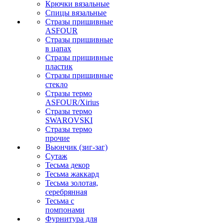
Крючки вязальные
Спицы вязальные
Стразы пришивные
ASFOUR
Стразы пришивные
в цапах
Стразы пришивные
пластик
Стразы пришивные
стекло
Стразы термо
ASFOUR/Xirius
Стразы термо
SWAROVSKI
Стразы термо
прочие
Вьюнчик (зиг-заг)
Сутаж
Тесьма декор
Тесьма жаккард
Тесьма золотая,
серебрянная
Тесьма с
помпонами
Фурнитура для