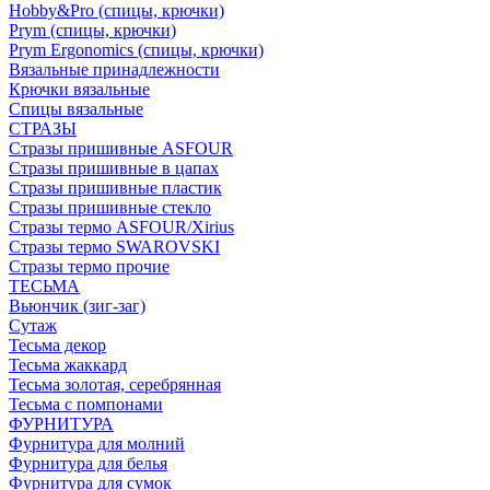
Hobby&Pro (спицы, крючки)
Prym (спицы, крючки)
Prym Ergonomics (спицы, крючки)
Вязальные принадлежности
Крючки вязальные
Спицы вязальные
СТРАЗЫ
Стразы пришивные ASFOUR
Стразы пришивные в цапах
Стразы пришивные пластик
Стразы пришивные стекло
Стразы термо ASFOUR/Xirius
Стразы термо SWAROVSKI
Стразы термо прочие
ТЕСЬМА
Вьюнчик (зиг-заг)
Сутаж
Тесьма декор
Тесьма жаккард
Тесьма золотая, серебрянная
Тесьма с помпонами
ФУРНИТУРА
Фурнитура для молний
Фурнитура для белья
Фурнитура для сумок