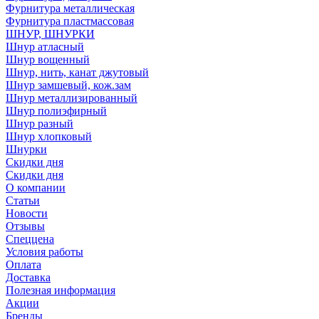
Фурнитура металлическая
Фурнитура пластмассовая
ШНУР, ШНУРКИ
Шнур атласный
Шнур вощенный
Шнур, нить, канат джутовый
Шнур замшевый, кож.зам
Шнур металлизированный
Шнур полиэфирный
Шнур разный
Шнур хлопковый
Шнурки
Скидки дня
Скидки дня
О компании
Статьи
Новости
Отзывы
Спеццена
Условия работы
Оплата
Доставка
Полезная информация
Акции
Бренды