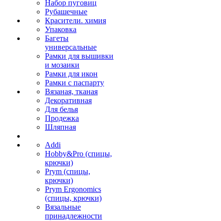
Набор пуговиц
Рубашечные
Красители. химия
Упаковка
Багеты
универсальные
Рамки для вышивки
и мозаики
Рамки для икон
Рамки с паспарту
Вязаная, тканая
Декоративная
Для белья
Продежка
Шляпная
Addi
Hobby&Pro (спицы,
крючки)
Prym (спицы,
крючки)
Prym Ergonomics
(спицы, крючки)
Вязальные
принадлежности