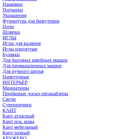
Нашивки
Перчатки
Украшения
Фурнитура для бижутерии
Цепи
Шляпки
ИГЛЫ
Иглы для валяния
Иглы изогнутые
Булавки
Для бытовых швейных машин
Для промышленных машин
Для ручного шитья
Наметочные
ИНТЕРЬЕР
Миниатюры
Пробковые доски,органайзеры
Свечи
Сувенирчики
КАНТ
Кант атласный
Кант иск. кожа
Кант мебельный
Кант разный
КРУЖЕВО