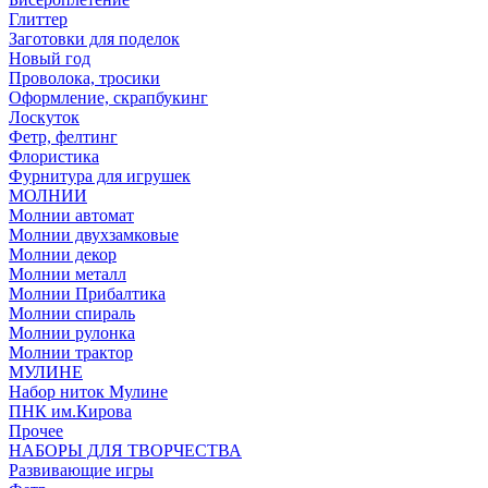
Глиттер
Заготовки для поделок
Новый год
Проволока, тросики
Оформление, скрапбукинг
Лоскуток
Фетр, фелтинг
Флористика
Фурнитура для игрушек
МОЛНИИ
Молнии автомат
Молнии двухзамковые
Молнии декор
Молнии металл
Молнии Прибалтика
Молнии спираль
Молнии рулонка
Молнии трактор
МУЛИНЕ
Набор ниток Мулине
ПНК им.Кирова
Прочее
НАБОРЫ ДЛЯ ТВОРЧЕСТВА
Развивающие игры