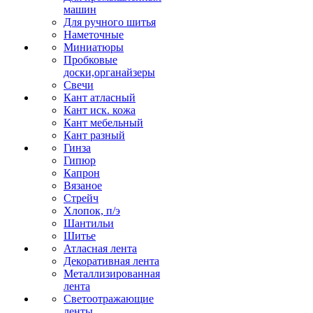
машин
Для ручного шитья
Наметочные
Миниатюры
Пробковые
доски,органайзеры
Свечи
Кант атласный
Кант иск. кожа
Кант мебельный
Кант разный
Гинза
Гипюр
Капрон
Вязаное
Стрейч
Хлопок, п/э
Шантильи
Шитье
Атласная лента
Декоративная лента
Металлизированная
лента
Светоотражающие
ленты