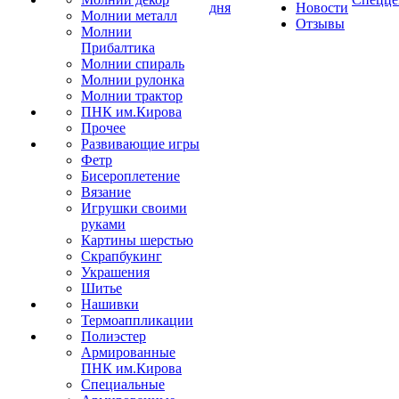
дня
Новости
Молнии металл
Отзывы
Молнии
Прибалтика
Молнии спираль
Молнии рулонка
Молнии трактор
ПНК им.Кирова
Прочее
Развивающие игры
Фетр
Бисероплетение
Вязание
Игрушки своими
руками
Картины шерстью
Скрапбукинг
Украшения
Шитье
Нашивки
Термоаппликации
Полиэстер
Армированные
ПНК им.Кирова
Специальные