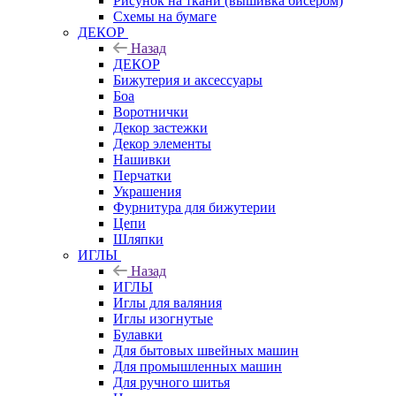
Рисунок на ткани (вышивка бисером)
Схемы на бумаге
ДЕКОР
Назад
ДЕКОР
Бижутерия и аксессуары
Боа
Воротнички
Декор застежки
Декор элементы
Нашивки
Перчатки
Украшения
Фурнитура для бижутерии
Цепи
Шляпки
ИГЛЫ
Назад
ИГЛЫ
Иглы для валяния
Иглы изогнутые
Булавки
Для бытовых швейных машин
Для промышленных машин
Для ручного шитья