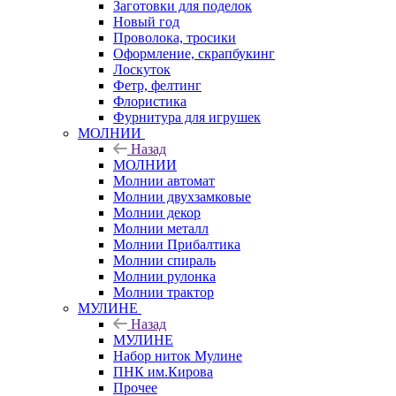
Заготовки для поделок
Новый год
Проволока, тросики
Оформление, скрапбукинг
Лоскуток
Фетр, фелтинг
Флористика
Фурнитура для игрушек
МОЛНИИ
Назад
МОЛНИИ
Молнии автомат
Молнии двухзамковые
Молнии декор
Молнии металл
Молнии Прибалтика
Молнии спираль
Молнии рулонка
Молнии трактор
МУЛИНЕ
Назад
МУЛИНЕ
Набор ниток Мулине
ПНК им.Кирова
Прочее