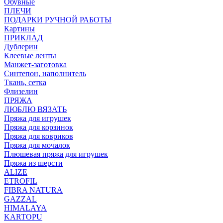
Обувные
ПЛЕЧИ
ПОДАРКИ РУЧНОЙ РАБОТЫ
Картины
ПРИКЛАД
Дублерин
Клеевые ленты
Манжет-заготовка
Синтепон, наполнитель
Ткань, сетка
Флизелин
ПРЯЖА
ЛЮБЛЮ ВЯЗАТЬ
Пряжа для игрушек
Пряжа для корзинок
Пряжа для ковриков
Пряжа для мочалок
Плюшевая пряжа для игрушек
Пряжа из шерсти
ALIZE
ETROFIL
FIBRA NATURA
GAZZAL
HIMALAYA
KARTOPU