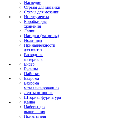
Наследие
Стразы для мозаики
Схемы для мозаики
Инструменты
Коробки для
хранения
Лапки
Насадки (матрицы)
Ножницы
Принадлежности
для шитья
Расходные
материалы
Бисер
Бусины
Пайетки
Бахрома
Бахрома
металлизированная
Ленты шторные
Шторная фурнитура
Канва
Наборы для
вышивания
Принты для