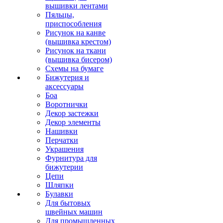
вышивки лентами
Пяльцы,
приспособления
Рисунок на канве
(вышивка крестом)
Рисунок на ткани
(вышивка бисером)
Схемы на бумаге
Бижутерия и
аксессуары
Боа
Воротнички
Декор застежки
Декор элементы
Нашивки
Перчатки
Украшения
Фурнитура для
бижутерии
Цепи
Шляпки
Булавки
Для бытовых
швейных машин
Для промышленных