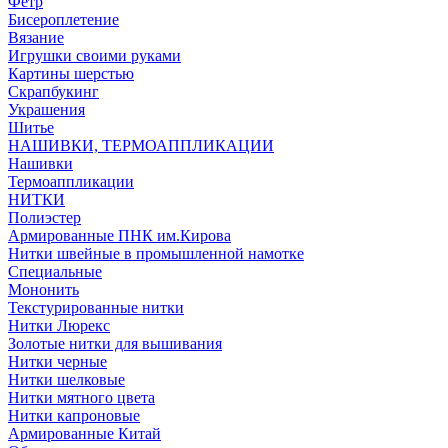
Фетр
Бисероплетение
Вязание
Игрушки своими руками
Картины шерстью
Скрапбукинг
Украшения
Шитье
НАШИВКИ, ТЕРМОАППЛИКАЦИИ
Нашивки
Термоаппликации
НИТКИ
Полиэстер
Армированные ПНК им.Кирова
Нитки швейные в промышленной намотке
Специальные
Мононить
Текстурированные нитки
Нитки Люрекс
Золотые нитки для вышивания
Нитки черные
Нитки шелковые
Нитки мятного цвета
Нитки капроновые
Армированные Китай