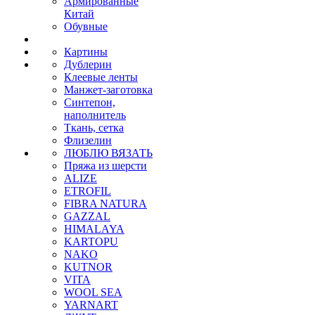
Армированные
Китай
Обувные
Картины
Дублерин
Клеевые ленты
Манжет-заготовка
Синтепон,
наполнитель
Ткань, сетка
Флизелин
ЛЮБЛЮ ВЯЗАТЬ
Пряжа из шерсти
ALIZE
ETROFIL
FIBRA NATURA
GAZZAL
HIMALAYA
KARTOPU
NAKO
KUTNOR
VITA
WOOL SEA
YARNART