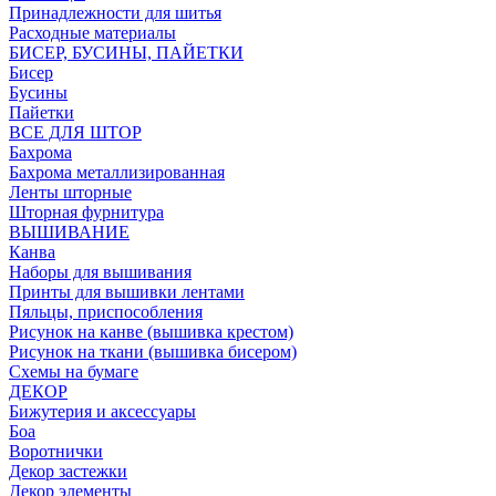
Принадлежности для шитья
Расходные материалы
БИСЕР, БУСИНЫ, ПАЙЕТКИ
Бисер
Бусины
Пайетки
ВСЕ ДЛЯ ШТОР
Бахрома
Бахрома металлизированная
Ленты шторные
Шторная фурнитура
ВЫШИВАНИЕ
Канва
Наборы для вышивания
Принты для вышивки лентами
Пяльцы, приспособления
Рисунок на канве (вышивка крестом)
Рисунок на ткани (вышивка бисером)
Схемы на бумаге
ДЕКОР
Бижутерия и аксессуары
Боа
Воротнички
Декор застежки
Декор элементы