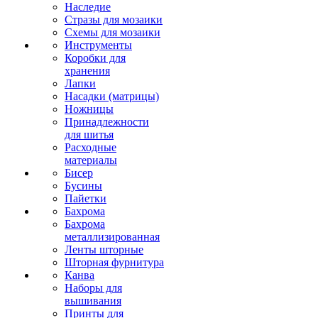
Наследие
Стразы для мозаики
Схемы для мозаики
Инструменты
Коробки для
хранения
Лапки
Насадки (матрицы)
Ножницы
Принадлежности
для шитья
Расходные
материалы
Бисер
Бусины
Пайетки
Бахрома
Бахрома
металлизированная
Ленты шторные
Шторная фурнитура
Канва
Наборы для
вышивания
Принты для