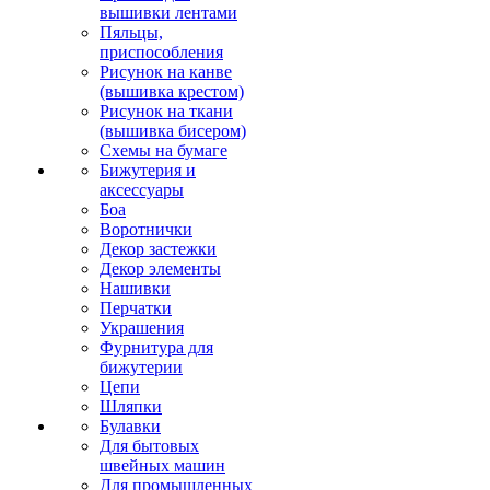
вышивки лентами
Пяльцы,
приспособления
Рисунок на канве
(вышивка крестом)
Рисунок на ткани
(вышивка бисером)
Схемы на бумаге
Бижутерия и
аксессуары
Боа
Воротнички
Декор застежки
Декор элементы
Нашивки
Перчатки
Украшения
Фурнитура для
бижутерии
Цепи
Шляпки
Булавки
Для бытовых
швейных машин
Для промышленных