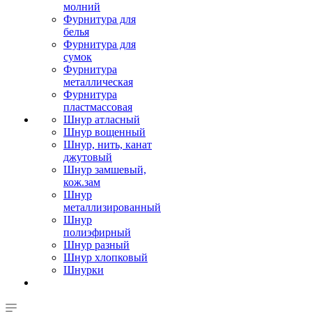
молний
Фурнитура для
белья
Фурнитура для
сумок
Фурнитура
металлическая
Фурнитура
пластмассовая
Шнур атласный
Шнур вощенный
Шнур, нить, канат
джутовый
Шнур замшевый,
кож.зам
Шнур
металлизированный
Шнур
полиэфирный
Шнур разный
Шнур хлопковый
Шнурки