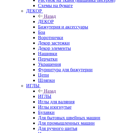
Рисунок на ткани (вышивка бисером)
Схемы на бумаге
ДЕКОР
Назад
ДЕКОР
Бижутерия и аксессуары
Боа
Воротнички
Декор застежки
Декор элементы
Нашивки
Перчатки
Украшения
Фурнитура для бижутерии
Цепи
Шляпки
ИГЛЫ
Назад
ИГЛЫ
Иглы для валяния
Иглы изогнутые
Булавки
Для бытовых швейных машин
Для промышленных машин
Для ручного шитья