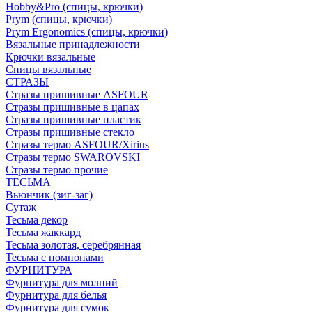
Hobby&Pro (спицы, крючки)
Prym (спицы, крючки)
Prym Ergonomics (спицы, крючки)
Вязальные принадлежности
Крючки вязальные
Спицы вязальные
СТРАЗЫ
Стразы пришивные ASFOUR
Стразы пришивные в цапах
Стразы пришивные пластик
Стразы пришивные стекло
Стразы термо ASFOUR/Xirius
Стразы термо SWAROVSKI
Стразы термо прочие
ТЕСЬМА
Вьюнчик (зиг-заг)
Сутаж
Тесьма декор
Тесьма жаккард
Тесьма золотая, серебрянная
Тесьма с помпонами
ФУРНИТУРА
Фурнитура для молний
Фурнитура для белья
Фурнитура для сумок