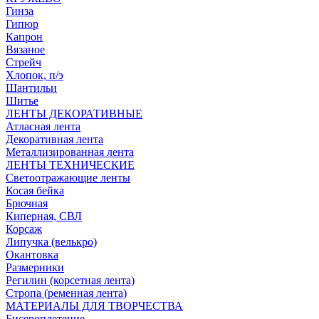
Гинза
Гипюр
Капрон
Вязаное
Стрейч
Хлопок, п/э
Шантильи
Шитье
ЛЕНТЫ ДЕКОРАТИВНЫЕ
Атласная лента
Декоративная лента
Металлизированная лента
ЛЕНТЫ ТЕХНИЧЕСКИЕ
Светоотражающие ленты
Косая бейка
Брючная
Киперная, СВЛ
Корсаж
Липучка (велькро)
Окантовка
Размерники
Регилин (корсетная лента)
Стропа (ременная лента)
МАТЕРИАЛЫ ДЛЯ ТВОРЧЕСТВА
Бисероплетение