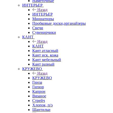
Наметочные
ИНТЕРЬЕР
Назад
ИНТЕРЬЕР
Миниатюры
Пробковые доски,органайзеры
Свечи
Сувенирчики
КАНТ
Назад
КАНТ
Кант атласный
Кант иск. кожа
Кант мебельный
Кант разный
КРУЖЕВО
Назад
КРУЖЕВО
Гинза
Гипюр
Капрон
Вязаное
Стрейч
Хлопок, п/э
Шантильи