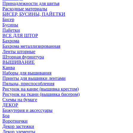
Принадлежности для шитья
Расходные материалы
БИСЕР, БУСИНЫ, ПАЙЕТКИ
Бисер
Бусины
Пайетки
ВСЕ ДЛЯ ШТОР
Бахрома
Бахрома металлизированная
Ленты шторные
Шторная фурнитура
ВЫШИВАНИЕ
Канва
Наборы для вышивания
Принты для вышивки лентами
Пяльцы, приспособления
Рисунок на канве (вышивка крестом)
Рисунок на ткани (вышивка бисером)
Схемы на бумаге
ДЕКОР
Бижутерия и аксессуары
Боа
Воротнички
Декор застежки
Декор элементы