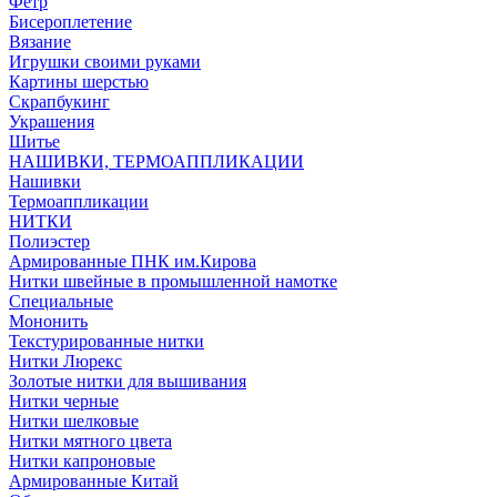
Фетр
Бисероплетение
Вязание
Игрушки своими руками
Картины шерстью
Скрапбукинг
Украшения
Шитье
НАШИВКИ, ТЕРМОАППЛИКАЦИИ
Нашивки
Термоаппликации
НИТКИ
Полиэстер
Армированные ПНК им.Кирова
Нитки швейные в промышленной намотке
Специальные
Мононить
Текстурированные нитки
Нитки Люрекс
Золотые нитки для вышивания
Нитки черные
Нитки шелковые
Нитки мятного цвета
Нитки капроновые
Армированные Китай