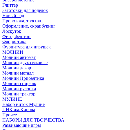
Глиттер
Заготовки для поделок
Новый год
Проволока, тросики
Оформление, скрапбукинг
Лоскуток
Фетр, фелтинг
Флористика
Фурнитура для игрушек
МОЛНИИ
Молнии автомат
Молнии двухзамковые
Молнии декор
Молнии металл
Молнии Прибалтика
Молнии спираль
Молнии рулонка
Молнии трактор
МУЛИНЕ
Набор ниток Мулине
ПНК им.Кирова
Прочее
НАБОРЫ ДЛЯ ТВОРЧЕСТВА
Развивающие игры