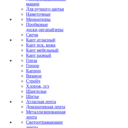
машин
Для ручного шитья
Наметочные
Миниатюры
Пробковые
доски,органайзеры
Свечи
Кант атласный
Кант иск. кожа
Кант мебельный
Кант разный
Гинза
Гипюр
Капрон
Вязаное
Стрейч
Хлопок, п/э
Шантильи
Шитье
Атласная лента
Декоративная лента
Металлизированная
лента
Светоотражающие
ленты