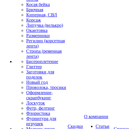
Косая бейка
Брючная
Киперная, СВЛ
Корсаж
Липучка (велькро)
Окантовка
Размерники
Регилин (корсетная
лента)
Стропа (ременная
лента)
Бисероплетение
Глиттер
Заготовки для
поделок
Новый год
Проволока, тросики
Оформление,
скрапбукинг
Лоскуток
Фетр, фелтинг
Флористика
О компании
Фурнитура для
игрушек
Скидки
Статьи
Молнии декор
Спецце