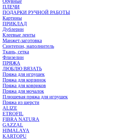
Обувные
ПЛЕЧИ
ПОДАРКИ РУЧНОЙ РАБОТЫ
Картины
ПРИКЛАД
Дублерин
Клеевые ленты
Манжет-заготовка
Синтепон, наполнитель
Ткань, сетка
Флизелин
ПРЯЖА
ЛЮБЛЮ ВЯЗАТЬ
Пряжа для игрушек
Пряжа для корзинок
Пряжа для ковриков
Пряжа для мочалок
Плюшевая пряжа для игрушек
Пряжа из шерсти
ALIZE
ETROFIL
FIBRA NATURA
GAZZAL
HIMALAYA
KARTOPU