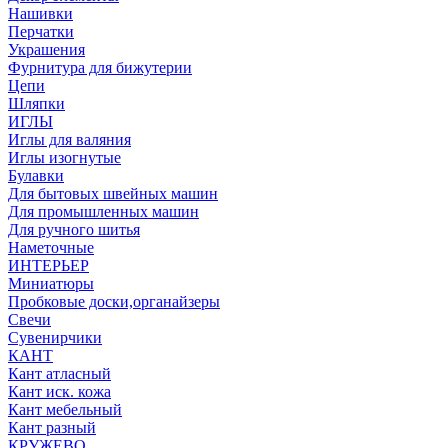
Нашивки
Перчатки
Украшения
Фурнитура для бижутерии
Цепи
Шляпки
ИГЛЫ
Иглы для валяния
Иглы изогнутые
Булавки
Для бытовых швейных машин
Для промышленных машин
Для ручного шитья
Наметочные
ИНТЕРЬЕР
Миниатюры
Пробковые доски,органайзеры
Свечи
Сувенирчики
КАНТ
Кант атласный
Кант иск. кожа
Кант мебельный
Кант разный
КРУЖЕВО