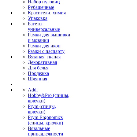
Набор пуговиц
Рубашечные
Красители. химия
Упаковка
Багеты
универсальные
Рамки для вышивки
и мозаики
Рамки для икон
Рамки с паспарту
Вязаная, тканая
Декоративная
Для белья
Продежка
Шляпная
Addi
Hobby&Pro (спицы,
крючки)
Prym (спицы,
крючки)
Prym Ergonomics
(спицы, крючки)
Вязальные
принадлежности