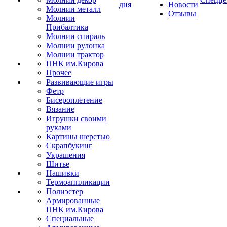
дня
Новости
Молнии металл
Отзывы
Молнии
Прибалтика
Молнии спираль
Молнии рулонка
Молнии трактор
ПНК им.Кирова
Прочее
Развивающие игры
Фетр
Бисероплетение
Вязание
Игрушки своими
руками
Картины шерстью
Скрапбукинг
Украшения
Шитье
Нашивки
Термоаппликации
Полиэстер
Армированные
ПНК им.Кирова
Специальные