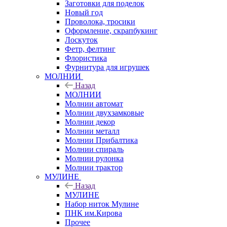
Заготовки для поделок
Новый год
Проволока, тросики
Оформление, скрапбукинг
Лоскуток
Фетр, фелтинг
Флористика
Фурнитура для игрушек
МОЛНИИ
Назад
МОЛНИИ
Молнии автомат
Молнии двухзамковые
Молнии декор
Молнии металл
Молнии Прибалтика
Молнии спираль
Молнии рулонка
Молнии трактор
МУЛИНЕ
Назад
МУЛИНЕ
Набор ниток Мулине
ПНК им.Кирова
Прочее