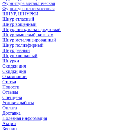
Фурнитура металлическая
Фурнитура пластмассовая
ШНУР, ШНУРКИ
Шнур атласный
Шнур вощенный
Шнур, нить, канат джутовый
Шнур замшевый, кож.зам
Шнур металлизированный
Шнур полиэфирный
Шнур разный
Шнур хлопковый
Шнурки
Скидки дня
Скидки дня
О компании
Статьи
Новости
Отзывы
Спеццена
Условия работы
Оплата
Доставка
Полезная информация
Акции
Бренды