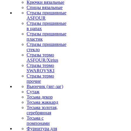
Крючки вязальные
Спицы вязальные
Стразы пришивные
ASFOUR
Стразы пришивные
в цапах
Стразы пришивные
пластик
Стразы пришивные
стекло
Стразы термо
ASFOUR/Xirius
Стразы термо
SWAROVSKI
Стразы термо
прочие
Вьюнчик (зиг-заг)
Сутаж
Тесьма декор
Тесьма жаккард
Тесьма золотая,
серебрянная
Тесьма с
помпонами
Фурнитура для