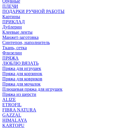
Обувные
ПЛЕЧИ
ПОДАРКИ РУЧНОЙ РАБОТЫ
Картины
ПРИКЛАД
Дублерин
Клеевые ленты
Манжет-заготовка
Синтепон, наполнитель
Ткань, сетка
Флизелин
ПРЯЖА
ЛЮБЛЮ ВЯЗАТЬ
Пряжа для игрушек
Пряжа для корзинок
Пряжа для ковриков
Пряжа для мочалок
Плюшевая пряжа для игрушек
Пряжа из шерсти
ALIZE
ETROFIL
FIBRA NATURA
GAZZAL
HIMALAYA
KARTOPU