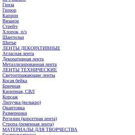
Гинза
Гипюр
Капрон
Вязаное
Стрейч
Хлопок, п/э
Шантильи
Шитье
ЛЕНТЫ ДЕКОРАТИВНЫЕ
Атласная лента
Декоративная лента
Металлизированная лента
ЛЕНТЫ ТЕХНИЧЕСКИЕ
Светоотражающие ленты
Косая бейка
Брючная
Киперная, СВЛ
Корсаж
Липучка (велькро)
Окантовка
Размерники
Регилин (корсетная лента)
Стропа (ременная лента)
МАТЕРИАЛЫ ДЛЯ ТВОРЧЕСТВА
Бисероплетение