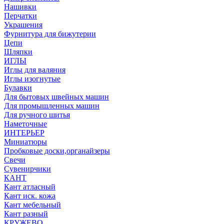
Нашивки
Перчатки
Украшения
Фурнитура для бижутерии
Цепи
Шляпки
ИГЛЫ
Иглы для валяния
Иглы изогнутые
Булавки
Для бытовых швейных машин
Для промышленных машин
Для ручного шитья
Наметочные
ИНТЕРЬЕР
Миниатюры
Пробковые доски,органайзеры
Свечи
Сувенирчики
КАНТ
Кант атласный
Кант иск. кожа
Кант мебельный
Кант разный
КРУЖЕВО