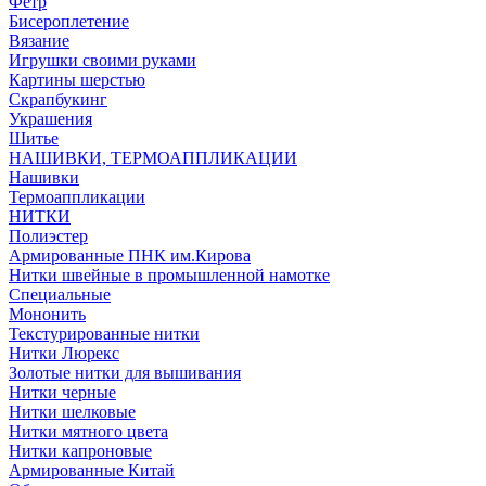
Фетр
Бисероплетение
Вязание
Игрушки своими руками
Картины шерстью
Скрапбукинг
Украшения
Шитье
НАШИВКИ, ТЕРМОАППЛИКАЦИИ
Нашивки
Термоаппликации
НИТКИ
Полиэстер
Армированные ПНК им.Кирова
Нитки швейные в промышленной намотке
Специальные
Мононить
Текстурированные нитки
Нитки Люрекс
Золотые нитки для вышивания
Нитки черные
Нитки шелковые
Нитки мятного цвета
Нитки капроновые
Армированные Китай