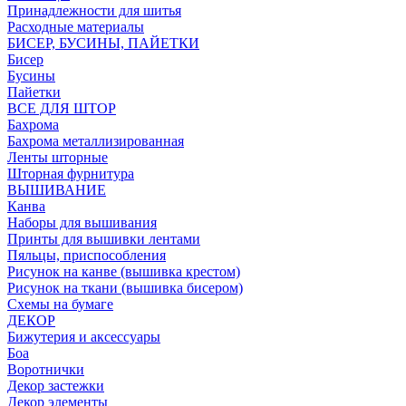
Принадлежности для шитья
Расходные материалы
БИСЕР, БУСИНЫ, ПАЙЕТКИ
Бисер
Бусины
Пайетки
ВСЕ ДЛЯ ШТОР
Бахрома
Бахрома металлизированная
Ленты шторные
Шторная фурнитура
ВЫШИВАНИЕ
Канва
Наборы для вышивания
Принты для вышивки лентами
Пяльцы, приспособления
Рисунок на канве (вышивка крестом)
Рисунок на ткани (вышивка бисером)
Схемы на бумаге
ДЕКОР
Бижутерия и аксессуары
Боа
Воротнички
Декор застежки
Декор элементы