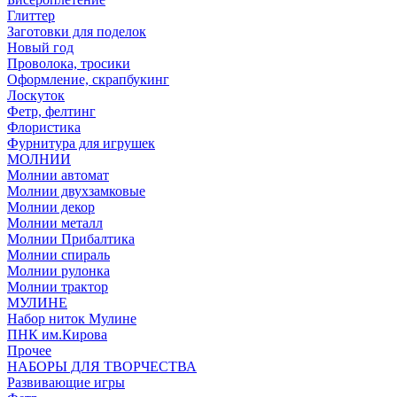
Глиттер
Заготовки для поделок
Новый год
Проволока, тросики
Оформление, скрапбукинг
Лоскуток
Фетр, фелтинг
Флористика
Фурнитура для игрушек
МОЛНИИ
Молнии автомат
Молнии двухзамковые
Молнии декор
Молнии металл
Молнии Прибалтика
Молнии спираль
Молнии рулонка
Молнии трактор
МУЛИНЕ
Набор ниток Мулине
ПНК им.Кирова
Прочее
НАБОРЫ ДЛЯ ТВОРЧЕСТВА
Развивающие игры