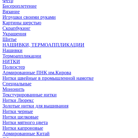
Фетр
Бисероплетение
Вязание
Игрушки своими руками
Картины шерстью
Скрапбукинг
Украшения
Шитье
НАШИВКИ, ТЕРМОАППЛИКАЦИИ
Нашивки
Термоаппликации
НИТКИ
Полиэстер
Армированные ПНК им.Кирова
Нитки швейные в промышленной намотке
Специальные
Мононить
Текстурированные нитки
Нитки Люрекс
Золотые нитки для вышивания
Нитки черные
Нитки шелковые
Нитки мятного цвета
Нитки капроновые
Армированные Китай