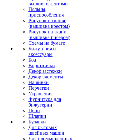
вышивки лентами
Пяльцы,
приспособления
Рисунок на канве
(вышивка крестом)
Рисунок на ткани
(вышивка бисером)
Схемы на бумаге
Бижутерия и
аксессуары
Боа
Воротнички
Декор застежки
Декор элементы
Нашивки
Перчатки
Украшения
Фурнитура для
бижутерии
Цепи
Шляпки
Булавки
Для бытовых
швейных машин
Для промышленных