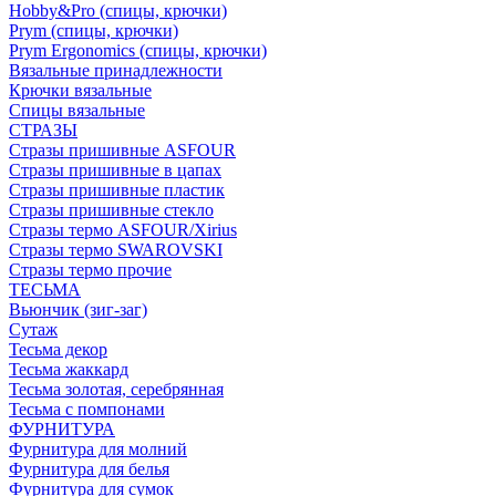
Hobby&Pro (спицы, крючки)
Prym (спицы, крючки)
Prym Ergonomics (спицы, крючки)
Вязальные принадлежности
Крючки вязальные
Спицы вязальные
СТРАЗЫ
Стразы пришивные ASFOUR
Стразы пришивные в цапах
Стразы пришивные пластик
Стразы пришивные стекло
Стразы термо ASFOUR/Xirius
Стразы термо SWAROVSKI
Стразы термо прочие
ТЕСЬМА
Вьюнчик (зиг-заг)
Сутаж
Тесьма декор
Тесьма жаккард
Тесьма золотая, серебрянная
Тесьма с помпонами
ФУРНИТУРА
Фурнитура для молний
Фурнитура для белья
Фурнитура для сумок