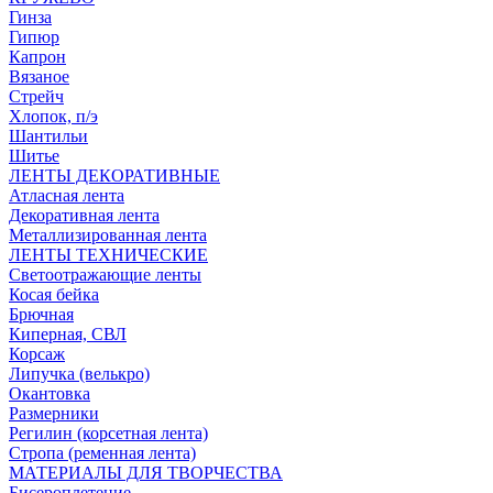
Гинза
Гипюр
Капрон
Вязаное
Стрейч
Хлопок, п/э
Шантильи
Шитье
ЛЕНТЫ ДЕКОРАТИВНЫЕ
Атласная лента
Декоративная лента
Металлизированная лента
ЛЕНТЫ ТЕХНИЧЕСКИЕ
Светоотражающие ленты
Косая бейка
Брючная
Киперная, СВЛ
Корсаж
Липучка (велькро)
Окантовка
Размерники
Регилин (корсетная лента)
Стропа (ременная лента)
МАТЕРИАЛЫ ДЛЯ ТВОРЧЕСТВА
Бисероплетение