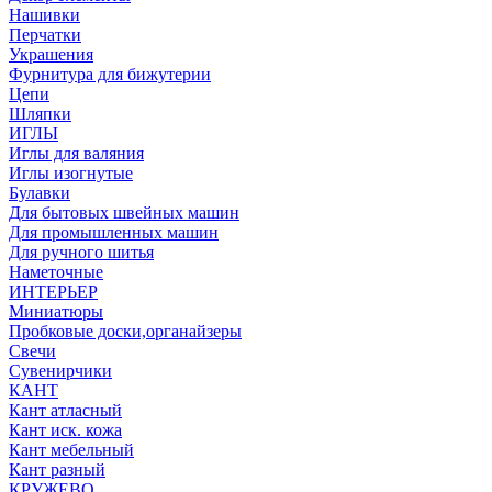
Нашивки
Перчатки
Украшения
Фурнитура для бижутерии
Цепи
Шляпки
ИГЛЫ
Иглы для валяния
Иглы изогнутые
Булавки
Для бытовых швейных машин
Для промышленных машин
Для ручного шитья
Наметочные
ИНТЕРЬЕР
Миниатюры
Пробковые доски,органайзеры
Свечи
Сувенирчики
КАНТ
Кант атласный
Кант иск. кожа
Кант мебельный
Кант разный
КРУЖЕВО