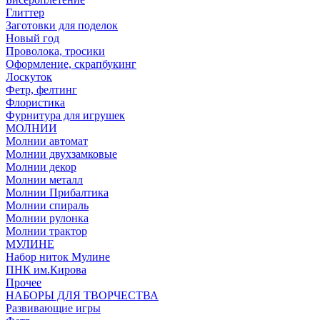
Глиттер
Заготовки для поделок
Новый год
Проволока, тросики
Оформление, скрапбукинг
Лоскуток
Фетр, фелтинг
Флористика
Фурнитура для игрушек
МОЛНИИ
Молнии автомат
Молнии двухзамковые
Молнии декор
Молнии металл
Молнии Прибалтика
Молнии спираль
Молнии рулонка
Молнии трактор
МУЛИНЕ
Набор ниток Мулине
ПНК им.Кирова
Прочее
НАБОРЫ ДЛЯ ТВОРЧЕСТВА
Развивающие игры