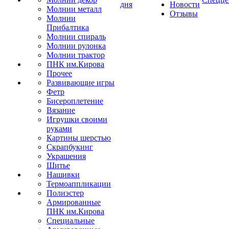
дня
Новости
Молнии металл
Отзывы
Молнии
Прибалтика
Молнии спираль
Молнии рулонка
Молнии трактор
ПНК им.Кирова
Прочее
Развивающие игры
Фетр
Бисероплетение
Вязание
Игрушки своими
руками
Картины шерстью
Скрапбукинг
Украшения
Шитье
Нашивки
Термоаппликации
Полиэстер
Армированные
ПНК им.Кирова
Специальные