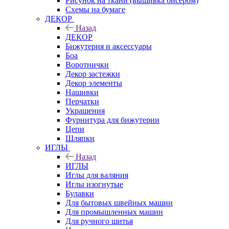
Рисунок на ткани (вышивка бисером)
Схемы на бумаге
ДЕКОР
Назад
ДЕКОР
Бижутерия и аксессуары
Боа
Воротнички
Декор застежки
Декор элементы
Нашивки
Перчатки
Украшения
Фурнитура для бижутерии
Цепи
Шляпки
ИГЛЫ
Назад
ИГЛЫ
Иглы для валяния
Иглы изогнутые
Булавки
Для бытовых швейных машин
Для промышленных машин
Для ручного шитья