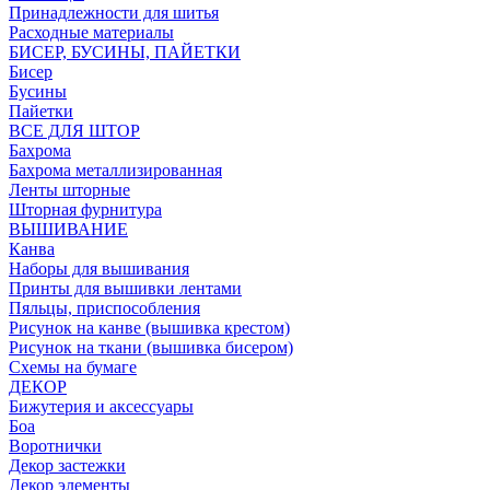
Принадлежности для шитья
Расходные материалы
БИСЕР, БУСИНЫ, ПАЙЕТКИ
Бисер
Бусины
Пайетки
ВСЕ ДЛЯ ШТОР
Бахрома
Бахрома металлизированная
Ленты шторные
Шторная фурнитура
ВЫШИВАНИЕ
Канва
Наборы для вышивания
Принты для вышивки лентами
Пяльцы, приспособления
Рисунок на канве (вышивка крестом)
Рисунок на ткани (вышивка бисером)
Схемы на бумаге
ДЕКОР
Бижутерия и аксессуары
Боа
Воротнички
Декор застежки
Декор элементы