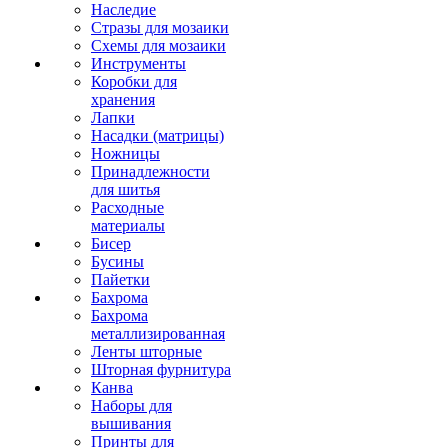
Наследие
Стразы для мозаики
Схемы для мозаики
Инструменты
Коробки для
хранения
Лапки
Насадки (матрицы)
Ножницы
Принадлежности
для шитья
Расходные
материалы
Бисер
Бусины
Пайетки
Бахрома
Бахрома
металлизированная
Ленты шторные
Шторная фурнитура
Канва
Наборы для
вышивания
Принты для