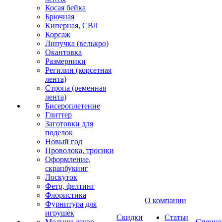
Косая бейка
Брючная
Киперная, СВЛ
Корсаж
Липучка (велькро)
Окантовка
Размерники
Регилин (корсетная
лента)
Стропа (ременная
лента)
Бисероплетение
Глиттер
Заготовки для
поделок
Новый год
Проволока, тросики
Оформление,
скрапбукинг
Лоскуток
Фетр, фелтинг
Флористика
О компании
Фурнитура для
игрушек
Скидки
Статьи
Молнии декор
Спецце