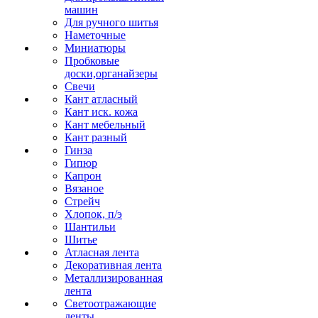
машин
Для ручного шитья
Наметочные
Миниатюры
Пробковые
доски,органайзеры
Свечи
Кант атласный
Кант иск. кожа
Кант мебельный
Кант разный
Гинза
Гипюр
Капрон
Вязаное
Стрейч
Хлопок, п/э
Шантильи
Шитье
Атласная лента
Декоративная лента
Металлизированная
лента
Светоотражающие
ленты