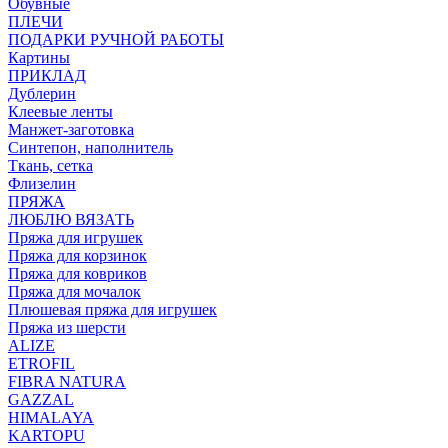
Обувные
ПЛЕЧИ
ПОДАРКИ РУЧНОЙ РАБОТЫ
Картины
ПРИКЛАД
Дублерин
Клеевые ленты
Манжет-заготовка
Синтепон, наполнитель
Ткань, сетка
Флизелин
ПРЯЖА
ЛЮБЛЮ ВЯЗАТЬ
Пряжа для игрушек
Пряжа для корзинок
Пряжа для ковриков
Пряжа для мочалок
Плюшевая пряжа для игрушек
Пряжа из шерсти
ALIZE
ETROFIL
FIBRA NATURA
GAZZAL
HIMALAYA
KARTOPU