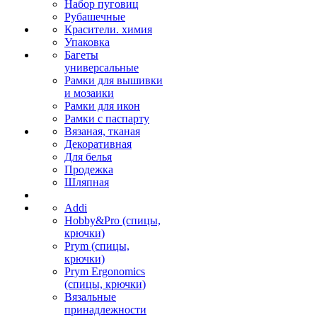
Набор пуговиц
Рубашечные
Красители. химия
Упаковка
Багеты
универсальные
Рамки для вышивки
и мозаики
Рамки для икон
Рамки с паспарту
Вязаная, тканая
Декоративная
Для белья
Продежка
Шляпная
Addi
Hobby&Pro (спицы,
крючки)
Prym (спицы,
крючки)
Prym Ergonomics
(спицы, крючки)
Вязальные
принадлежности