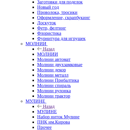
Заготовки для поделок
Новый год
Проволока, тросики
Оформление, скрапбукинг
Лоскуток
Фетр, фелтинг
Флористика
Фурнитура для игрушек
МОЛНИИ
Назад
МОЛНИИ
Молнии автомат
Молнии двухзамковые
Молнии декор
Молнии металл
Молнии Прибалтика
Молнии спираль
Молнии рулонка
Молнии трактор
МУЛИНЕ
Назад
МУЛИНЕ
Набор ниток Мулине
ПНК им.Кирова
Прочее