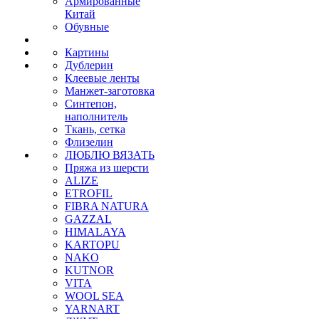
Армированные
Китай
Обувные
Картины
Дублерин
Клеевые ленты
Манжет-заготовка
Синтепон,
наполнитель
Ткань, сетка
Флизелин
ЛЮБЛЮ ВЯЗАТЬ
Пряжа из шерсти
ALIZE
ETROFIL
FIBRA NATURA
GAZZAL
HIMALAYA
KARTOPU
NAKO
KUTNOR
VITA
WOOL SEA
YARNART