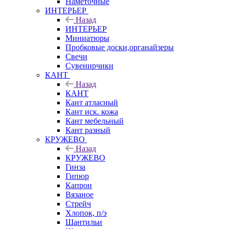
Наметочные
ИНТЕРЬЕР
Назад
ИНТЕРЬЕР
Миниатюры
Пробковые доски,органайзеры
Свечи
Сувенирчики
КАНТ
Назад
КАНТ
Кант атласный
Кант иск. кожа
Кант мебельный
Кант разный
КРУЖЕВО
Назад
КРУЖЕВО
Гинза
Гипюр
Капрон
Вязаное
Стрейч
Хлопок, п/э
Шантильи