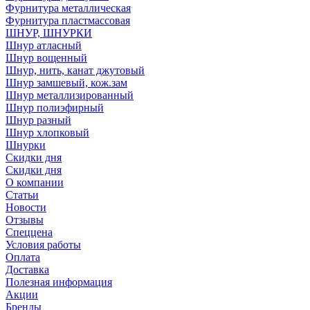
Фурнитура металлическая
Фурнитура пластмассовая
ШНУР, ШНУРКИ
Шнур атласный
Шнур вощенный
Шнур, нить, канат джутовый
Шнур замшевый, кож.зам
Шнур металлизированный
Шнур полиэфирный
Шнур разный
Шнур хлопковый
Шнурки
Скидки дня
Скидки дня
О компании
Статьи
Новости
Отзывы
Спеццена
Условия работы
Оплата
Доставка
Полезная информация
Акции
Бренды