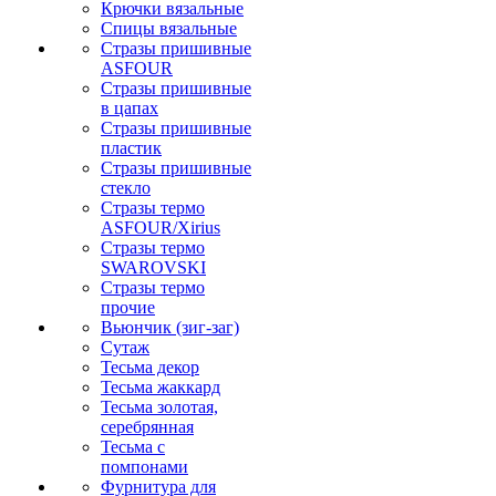
Крючки вязальные
Спицы вязальные
Стразы пришивные
ASFOUR
Стразы пришивные
в цапах
Стразы пришивные
пластик
Стразы пришивные
стекло
Стразы термо
ASFOUR/Xirius
Стразы термо
SWAROVSKI
Стразы термо
прочие
Вьюнчик (зиг-заг)
Сутаж
Тесьма декор
Тесьма жаккард
Тесьма золотая,
серебрянная
Тесьма с
помпонами
Фурнитура для