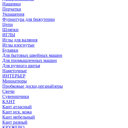
Нашивки
Перчатки
Украшения
Фурнитура для бижутерии
Цепи
Шляпки
ИГЛЫ
Иглы для валяния
Иглы изогнутые
Булавки
Для бытовых швейных машин
Для промышленных машин
Для ручного шитья
Наметочные
ИНТЕРЬЕР
Миниатюры
Пробковые доски,органайзеры
Свечи
Сувенирчики
КАНТ
Кант атласный
Кант иск. кожа
Кант мебельный
Кант разный
КРУЖЕВО