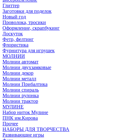
Глиттер
Заготовки для поделок
Новый год
Проволока, тросики
Оформление, скрапбукинг
Лоскуток
Фетр, фелтинг
Флористика
Фурнитура для игрушек
МОЛНИИ
Молнии автомат
Молнии двухзамковые
Молнии декор
Молнии металл
Молнии Прибалтика
Молнии спираль
Молнии рулонка
Молнии трактор
МУЛИНЕ
Набор ниток Мулине
ПНК им.Кирова
Прочее
НАБОРЫ ДЛЯ ТВОРЧЕСТВА
Развивающие игры