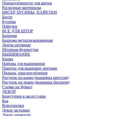
Принадлежности для шитья
Расходные материалы
БИСЕР, БУСИНЫ, ПАЙЕТКИ
Бисер
Бусины
Пайетки
ВСЕ ДЛЯ ШТОР
Бахрома
Бахрома металлизированная
Ленты шторные
Шторная фурнитура
ВЫШИВАНИЕ
Канва
Наборы для вышивания
Принты для вышивки лентами
Пяльцы, приспособления
Рисунок на канве (вышивка крестом)
Рисунок на ткани (вышивка бисером)
Схемы на бумаге
ДЕКОР
Бижутерия и аксессуары
Боа
Воротнички
Декор застежки
Декор элементы