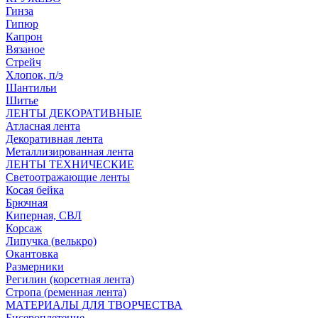
Гинза
Гипюр
Капрон
Вязаное
Стрейч
Хлопок, п/э
Шантильи
Шитье
ЛЕНТЫ ДЕКОРАТИВНЫЕ
Атласная лента
Декоративная лента
Металлизированная лента
ЛЕНТЫ ТЕХНИЧЕСКИЕ
Светоотражающие ленты
Косая бейка
Брючная
Киперная, СВЛ
Корсаж
Липучка (велькро)
Окантовка
Размерники
Регилин (корсетная лента)
Стропа (ременная лента)
МАТЕРИАЛЫ ДЛЯ ТВОРЧЕСТВА
Бисероплетение