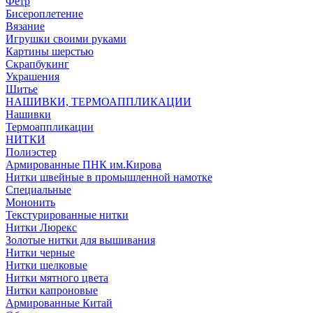
Фетр
Бисероплетение
Вязание
Игрушки своими руками
Картины шерстью
Скрапбукинг
Украшения
Шитье
НАШИВКИ, ТЕРМОАППЛИКАЦИИ
Нашивки
Термоаппликации
НИТКИ
Полиэстер
Армированные ПНК им.Кирова
Нитки швейные в промышленной намотке
Специальные
Мононить
Текстурированные нитки
Нитки Люрекс
Золотые нитки для вышивания
Нитки черные
Нитки шелковые
Нитки мятного цвета
Нитки капроновые
Армированные Китай