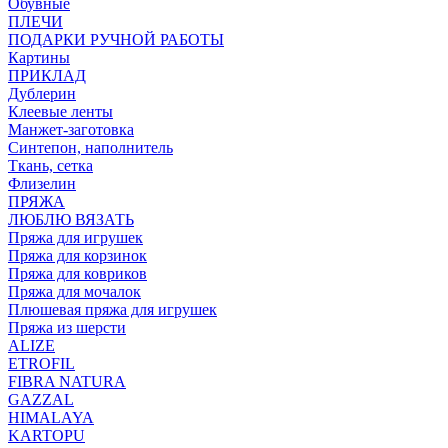
Обувные
ПЛЕЧИ
ПОДАРКИ РУЧНОЙ РАБОТЫ
Картины
ПРИКЛАД
Дублерин
Клеевые ленты
Манжет-заготовка
Синтепон, наполнитель
Ткань, сетка
Флизелин
ПРЯЖА
ЛЮБЛЮ ВЯЗАТЬ
Пряжа для игрушек
Пряжа для корзинок
Пряжа для ковриков
Пряжа для мочалок
Плюшевая пряжа для игрушек
Пряжа из шерсти
ALIZE
ETROFIL
FIBRA NATURA
GAZZAL
HIMALAYA
KARTOPU