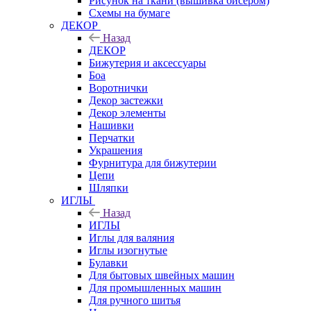
Рисунок на ткани (вышивка бисером)
Схемы на бумаге
ДЕКОР
Назад
ДЕКОР
Бижутерия и аксессуары
Боа
Воротнички
Декор застежки
Декор элементы
Нашивки
Перчатки
Украшения
Фурнитура для бижутерии
Цепи
Шляпки
ИГЛЫ
Назад
ИГЛЫ
Иглы для валяния
Иглы изогнутые
Булавки
Для бытовых швейных машин
Для промышленных машин
Для ручного шитья