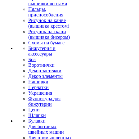
вышивки лентами
Пяльцы,
приспособления
Рисунок на канве
(вышивка крестом)
Рисунок на ткани
(вышивка бисером)
Схемы на бумаге
Бижутерия и
аксессуары
Боа
Воротнички
Декор застежки
Декор элементы
Нашивки
Перчатки
Украшения
Фурнитура для
бижутерии
Цепи
Шляпки
Булавки
Для бытовых
швейных машин
Для промышленных