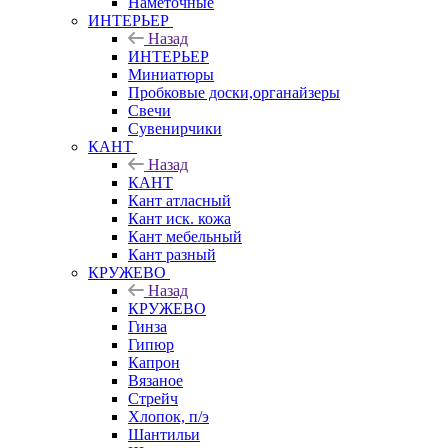
Наметочные
ИНТЕРЬЕР
Назад
ИНТЕРЬЕР
Миниатюры
Пробковые доски,органайзеры
Свечи
Сувенирчики
КАНТ
Назад
КАНТ
Кант атласный
Кант иск. кожа
Кант мебельный
Кант разный
КРУЖЕВО
Назад
КРУЖЕВО
Гинза
Гипюр
Капрон
Вязаное
Стрейч
Хлопок, п/э
Шантильи