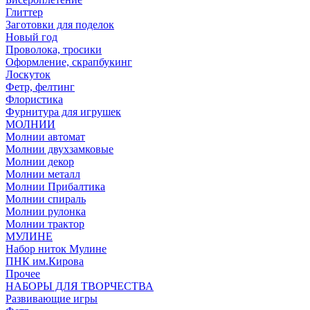
Глиттер
Заготовки для поделок
Новый год
Проволока, тросики
Оформление, скрапбукинг
Лоскуток
Фетр, фелтинг
Флористика
Фурнитура для игрушек
МОЛНИИ
Молнии автомат
Молнии двухзамковые
Молнии декор
Молнии металл
Молнии Прибалтика
Молнии спираль
Молнии рулонка
Молнии трактор
МУЛИНЕ
Набор ниток Мулине
ПНК им.Кирова
Прочее
НАБОРЫ ДЛЯ ТВОРЧЕСТВА
Развивающие игры