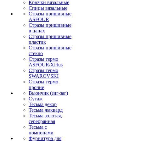
Крючки вязальные
Спицы вязальные
Стразы пришивные
ASFOUR
Стразы пришивные
в цапах
Стразы пришивные
пластик
Стразы пришивные
стекло
Стразы термо
ASFOUR/Xirius
Стразы термо
SWAROVSKI
Стразы термо
прочие
Вьюнчик (зиг-заг)
Сутаж
Тесьма декор
Тесьма жаккард
Тесьма золотая,
серебрянная
Тесьма с
помпонами
Фурнитура для