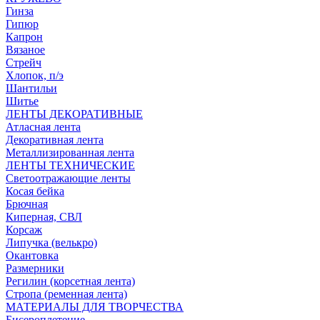
Гинза
Гипюр
Капрон
Вязаное
Стрейч
Хлопок, п/э
Шантильи
Шитье
ЛЕНТЫ ДЕКОРАТИВНЫЕ
Атласная лента
Декоративная лента
Металлизированная лента
ЛЕНТЫ ТЕХНИЧЕСКИЕ
Светоотражающие ленты
Косая бейка
Брючная
Киперная, СВЛ
Корсаж
Липучка (велькро)
Окантовка
Размерники
Регилин (корсетная лента)
Стропа (ременная лента)
МАТЕРИАЛЫ ДЛЯ ТВОРЧЕСТВА
Бисероплетение