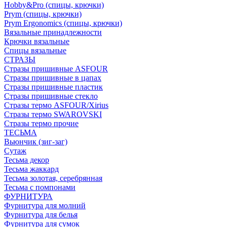
Hobby&Pro (спицы, крючки)
Prym (спицы, крючки)
Prym Ergonomics (спицы, крючки)
Вязальные принадлежности
Крючки вязальные
Спицы вязальные
СТРАЗЫ
Стразы пришивные ASFOUR
Стразы пришивные в цапах
Стразы пришивные пластик
Стразы пришивные стекло
Стразы термо ASFOUR/Xirius
Стразы термо SWAROVSKI
Стразы термо прочие
ТЕСЬМА
Вьюнчик (зиг-заг)
Сутаж
Тесьма декор
Тесьма жаккард
Тесьма золотая, серебрянная
Тесьма с помпонами
ФУРНИТУРА
Фурнитура для молний
Фурнитура для белья
Фурнитура для сумок