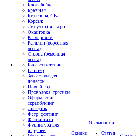
Косая бейка
Брючная
Киперная, СВЛ
Корсаж
Липучка (велькро)
Окантовка
Размерники
Регилин (корсетная
лента)
Стропа (ременная
лента)
Бисероплетение
Глиттер
Заготовки для
поделок
Новый год
Проволока, тросики
Оформление,
скрапбукинг
Лоскуток
Фетр, фелтинг
Флористика
О компании
Фурнитура для
игрушек
Скидки
Статьи
Молнии декор
Спецце