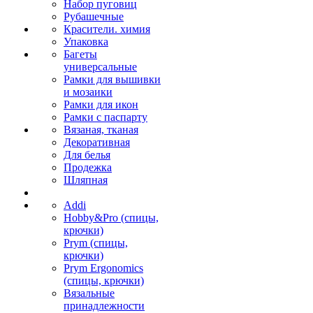
Набор пуговиц
Рубашечные
Красители. химия
Упаковка
Багеты
универсальные
Рамки для вышивки
и мозаики
Рамки для икон
Рамки с паспарту
Вязаная, тканая
Декоративная
Для белья
Продежка
Шляпная
Addi
Hobby&Pro (спицы,
крючки)
Prym (спицы,
крючки)
Prym Ergonomics
(спицы, крючки)
Вязальные
принадлежности