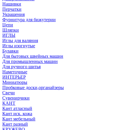
Нашивки
Перчатки
Украшения
Фурнитура для бижутерии
Цепи
Шляпки
ИГЛЫ
Иглы для валяния
Иглы изогнутые
Булавки
Для бытовых швейных машин
Для промышленных машин
Для ручного шитья
Наметочные
ИНТЕРЬЕР
Миниатюры
Пробковые доски,органайзеры
Свечи
Сувенирчики
КАНТ
Кант атласный
Кант иск. кожа
Кант мебельный
Кант разный
КРУЖЕВО