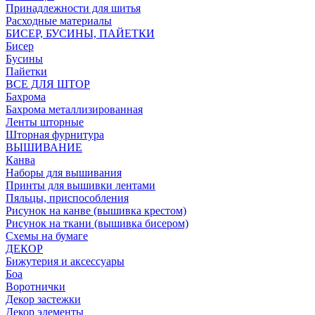
Принадлежности для шитья
Расходные материалы
БИСЕР, БУСИНЫ, ПАЙЕТКИ
Бисер
Бусины
Пайетки
ВСЕ ДЛЯ ШТОР
Бахрома
Бахрома металлизированная
Ленты шторные
Шторная фурнитура
ВЫШИВАНИЕ
Канва
Наборы для вышивания
Принты для вышивки лентами
Пяльцы, приспособления
Рисунок на канве (вышивка крестом)
Рисунок на ткани (вышивка бисером)
Схемы на бумаге
ДЕКОР
Бижутерия и аксессуары
Боа
Воротнички
Декор застежки
Декор элементы