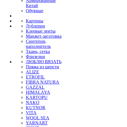
Армированные
Китай
Обувные
Картины
Дублерин
Клеевые ленты
Манжет-заготовка
Синтепон,
наполнитель
Ткань, сетка
Флизелин
ЛЮБЛЮ ВЯЗАТЬ
Пряжа из шерсти
ALIZE
ETROFIL
FIBRA NATURA
GAZZAL
HIMALAYA
KARTOPU
NAKO
KUTNOR
VITA
WOOL SEA
YARNART