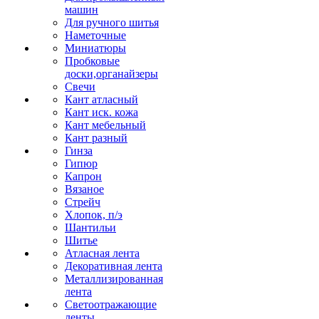
машин
Для ручного шитья
Наметочные
Миниатюры
Пробковые
доски,органайзеры
Свечи
Кант атласный
Кант иск. кожа
Кант мебельный
Кант разный
Гинза
Гипюр
Капрон
Вязаное
Стрейч
Хлопок, п/э
Шантильи
Шитье
Атласная лента
Декоративная лента
Металлизированная
лента
Светоотражающие
ленты