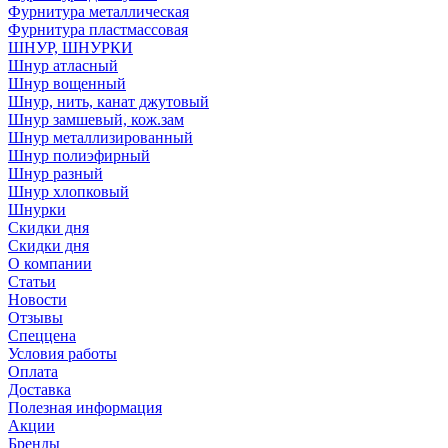
Фурнитура металлическая
Фурнитура пластмассовая
ШНУР, ШНУРКИ
Шнур атласный
Шнур вощенный
Шнур, нить, канат джутовый
Шнур замшевый, кож.зам
Шнур металлизированный
Шнур полиэфирный
Шнур разный
Шнур хлопковый
Шнурки
Скидки дня
Скидки дня
О компании
Статьи
Новости
Отзывы
Спеццена
Условия работы
Оплата
Доставка
Полезная информация
Акции
Бренды