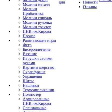
дня
Новости
Молнии металл
Отзывы
Молнии
Прибалтика
Молнии спираль
Молнии рулонка
Молнии трактор
ПНК им.Кирова
Прочее
Развивающие игры
Фетр
Бисероплетение
Вязание
Игрушки своими
руками
Картины шерстью
Скрапбукинг
Украшения
Шитье
Нашивки
Термоаппликации
Полиэстер
Армированные
ПНК им.Кирова
Специальные