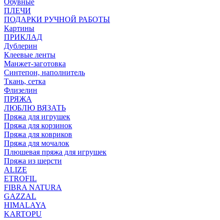
Обувные
ПЛЕЧИ
ПОДАРКИ РУЧНОЙ РАБОТЫ
Картины
ПРИКЛАД
Дублерин
Клеевые ленты
Манжет-заготовка
Синтепон, наполнитель
Ткань, сетка
Флизелин
ПРЯЖА
ЛЮБЛЮ ВЯЗАТЬ
Пряжа для игрушек
Пряжа для корзинок
Пряжа для ковриков
Пряжа для мочалок
Плюшевая пряжа для игрушек
Пряжа из шерсти
ALIZE
ETROFIL
FIBRA NATURA
GAZZAL
HIMALAYA
KARTOPU