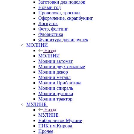
Заготовки для поделок
Новый год
Проволока, тросики
Оформление, скрапбукинг
Лоскуток
Фетр, фелтинг
Флористика
Фурнитура для игрушек
МОЛНИИ
Назад
МОЛНИИ
Молнии автомат
Молнии двухзамковые
Молнии декор
Молнии металл
Молнии Прибалтика
Молнии спираль
Молнии рулонка
Молнии трактор
МУЛИНЕ
Назад
МУЛИНЕ
Набор ниток Мулине
ПНК им.Кирова
Прочее