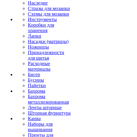
Наследие
Стразы для мозаики
Схемы для мозаики
Инструменты
Коробки для
хранения
Лапки
Насадки (матрицы)
Ножницы
Принадлежности
для шитья
Расходные
материалы
Бисер
Бусины
Пайетки
Бахрома
Бахрома
металлизированная
Ленты шторные
Шторная фурнитура
Канва
Наборы для
вышивания
Принты для