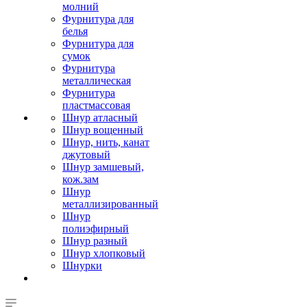
молний
Фурнитура для
белья
Фурнитура для
сумок
Фурнитура
металлическая
Фурнитура
пластмассовая
Шнур атласный
Шнур вощенный
Шнур, нить, канат
джутовый
Шнур замшевый,
кож.зам
Шнур
металлизированный
Шнур
полиэфирный
Шнур разный
Шнур хлопковый
Шнурки