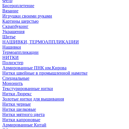
Фетр
Бисероплетение
Вязание
Игрушки своими руками
Картины шерстью
Скрапбукинг
Украшения
Шитье
НАШИВКИ, ТЕРМОАППЛИКАЦИИ
Нашивки
Термоаппликации
НИТКИ
Полиэстер
Армированные ПНК им.Кирова
Нитки швейные в промышленной намотке
Специальные
Мононить
Текстурированные нитки
Нитки Люрекс
Золотые нитки для вышивания
Нитки черные
Нитки шелковые
Нитки мятного цвета
Нитки капроновые
Армированные Китай