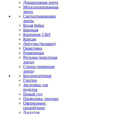
Декоративная лента
Металлизированная
лента
Светоотражающие
ленты
Косая бейка
Брючная
Киперная, СВЛ
Корсаж
Липучка (велькро)
Окантовка
Размерники
Регилин (корсетная
лента)
Стропа (ременная
лента)
Бисероплетение
Глиттер
Заготовки для
поделок
Новый год
Проволока, тросики
Оформление,
скрапбукинг
Лоскуток