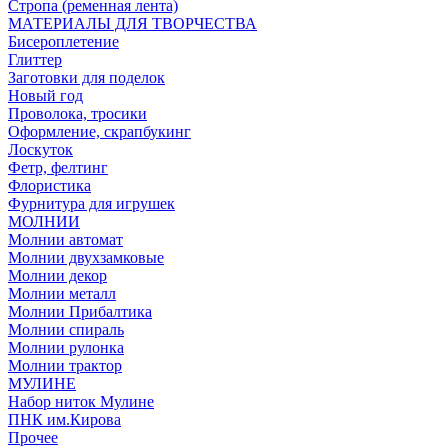
Стропа (ременная лента)
МАТЕРИАЛЫ ДЛЯ ТВОРЧЕСТВА
Бисероплетение
Глиттер
Заготовки для поделок
Новый год
Проволока, тросики
Оформление, скрапбукинг
Лоскуток
Фетр, фелтинг
Флористика
Фурнитура для игрушек
МОЛНИИ
Молнии автомат
Молнии двухзамковые
Молнии декор
Молнии металл
Молнии Прибалтика
Молнии спираль
Молнии рулонка
Молнии трактор
МУЛИНЕ
Набор ниток Мулине
ПНК им.Кирова
Прочее