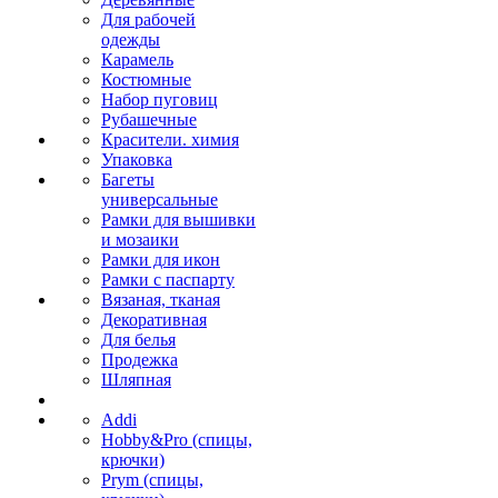
Для рабочей
одежды
Карамель
Костюмные
Набор пуговиц
Рубашечные
Красители. химия
Упаковка
Багеты
универсальные
Рамки для вышивки
и мозаики
Рамки для икон
Рамки с паспарту
Вязаная, тканая
Декоративная
Для белья
Продежка
Шляпная
Addi
Hobby&Pro (спицы,
крючки)
Prym (спицы,