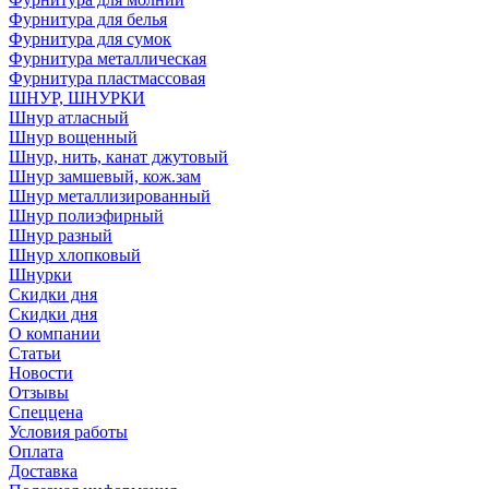
Фурнитура для белья
Фурнитура для сумок
Фурнитура металлическая
Фурнитура пластмассовая
ШНУР, ШНУРКИ
Шнур атласный
Шнур вощенный
Шнур, нить, канат джутовый
Шнур замшевый, кож.зам
Шнур металлизированный
Шнур полиэфирный
Шнур разный
Шнур хлопковый
Шнурки
Скидки дня
Скидки дня
О компании
Статьи
Новости
Отзывы
Спеццена
Условия работы
Оплата
Доставка