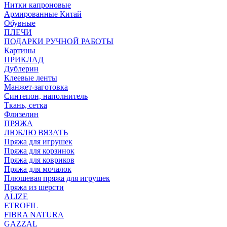
Нитки капроновые
Армированные Китай
Обувные
ПЛЕЧИ
ПОДАРКИ РУЧНОЙ РАБОТЫ
Картины
ПРИКЛАД
Дублерин
Клеевые ленты
Манжет-заготовка
Синтепон, наполнитель
Ткань, сетка
Флизелин
ПРЯЖА
ЛЮБЛЮ ВЯЗАТЬ
Пряжа для игрушек
Пряжа для корзинок
Пряжа для ковриков
Пряжа для мочалок
Плюшевая пряжа для игрушек
Пряжа из шерсти
ALIZE
ETROFIL
FIBRA NATURA
GAZZAL