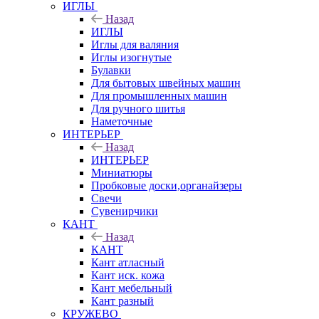
ИГЛЫ
Назад
ИГЛЫ
Иглы для валяния
Иглы изогнутые
Булавки
Для бытовых швейных машин
Для промышленных машин
Для ручного шитья
Наметочные
ИНТЕРЬЕР
Назад
ИНТЕРЬЕР
Миниатюры
Пробковые доски,органайзеры
Свечи
Сувенирчики
КАНТ
Назад
КАНТ
Кант атласный
Кант иск. кожа
Кант мебельный
Кант разный
КРУЖЕВО