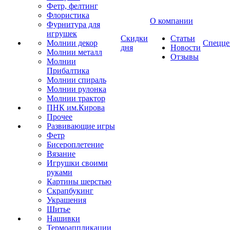
Фетр, фелтинг
Флористика
О компании
Фурнитура для
игрушек
Скидки
Статьи
Молнии декор
Спецце
дня
Новости
Молнии металл
Отзывы
Молнии
Прибалтика
Молнии спираль
Молнии рулонка
Молнии трактор
ПНК им.Кирова
Прочее
Развивающие игры
Фетр
Бисероплетение
Вязание
Игрушки своими
руками
Картины шерстью
Скрапбукинг
Украшения
Шитье
Нашивки
Термоаппликации