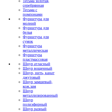
Тесьма золотая,
серебрянная
Тесьма с
помпонами
Фурнитура для
молний
Фурнитура для
белья
Фурнитура для
сумок
Фурнитура
металлическая
Фурнитура
пластмассовая
Шнур атласный
Шнур вощенный
Шнур, нить, канат
джутовый
Шнур замшевый,
кож.зам
Шнур
металлизированный
Шнур
полиэфирный
Шнур разный