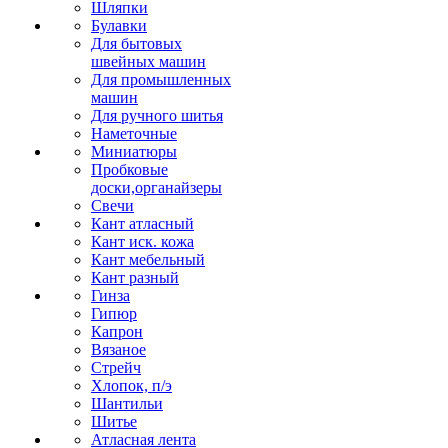
Шляпки
Булавки
Для бытовых
швейных машин
Для промышленных
машин
Для ручного шитья
Наметочные
Миниатюры
Пробковые
доски,органайзеры
Свечи
Кант атласный
Кант иск. кожа
Кант мебельный
Кант разный
Гинза
Гипюр
Капрон
Вязаное
Стрейч
Хлопок, п/э
Шантильи
Шитье
Атласная лента