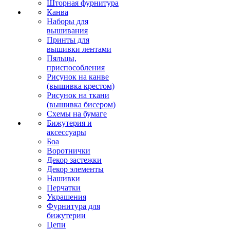
Шторная фурнитура
Канва
Наборы для
вышивания
Принты для
вышивки лентами
Пяльцы,
приспособления
Рисунок на канве
(вышивка крестом)
Рисунок на ткани
(вышивка бисером)
Схемы на бумаге
Бижутерия и
аксессуары
Боа
Воротнички
Декор застежки
Декор элементы
Нашивки
Перчатки
Украшения
Фурнитура для
бижутерии
Цепи