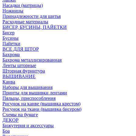
Насадки (матрицы)
Ножницы
Принадлежности для шитья
Расходные материалы
БИСЕР, БУСИНЫ, ПАЙЕТКИ
Бисер
Бусины
Пайетки
ВСЕ ДЛЯ ШТОР
Бахрома
Бахрома металлизированная
Ленты шторные
Шторная фурнитура
ВЫШИВАНИЕ
Канва
Наборы для вышивания
Принты для вышивки лентами
Пяльцы, приспособления
Рисунок на канве (вышивка крестом)
Рисунок на ткани (вышивка бисером)
Схемы на бумаге
ДЕКОР
Бижутерия и аксессуары
Боа