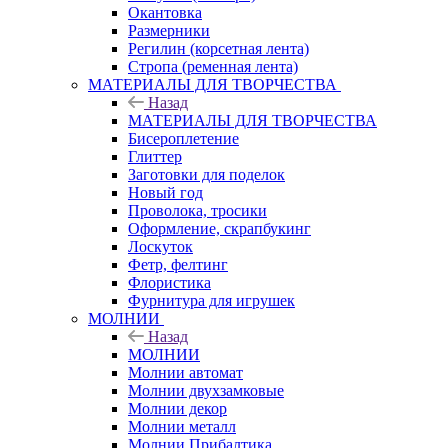
Окантовка
Размерники
Регилин (корсетная лента)
Стропа (ременная лента)
МАТЕРИАЛЫ ДЛЯ ТВОРЧЕСТВА
Назад
МАТЕРИАЛЫ ДЛЯ ТВОРЧЕСТВА
Бисероплетение
Глиттер
Заготовки для поделок
Новый год
Проволока, тросики
Оформление, скрапбукинг
Лоскуток
Фетр, фелтинг
Флористика
Фурнитура для игрушек
МОЛНИИ
Назад
МОЛНИИ
Молнии автомат
Молнии двухзамковые
Молнии декор
Молнии металл
Молнии Прибалтика