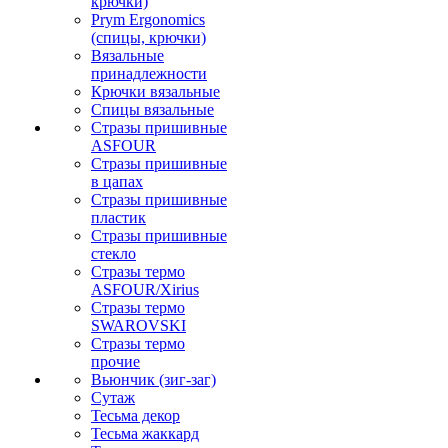
крючки)
Prym Ergonomics
(спицы, крючки)
Вязальные
принадлежности
Крючки вязальные
Спицы вязальные
Стразы пришивные
ASFOUR
Стразы пришивные
в цапах
Стразы пришивные
пластик
Стразы пришивные
стекло
Стразы термо
ASFOUR/Xirius
Стразы термо
SWAROVSKI
Стразы термо
прочие
Вьюнчик (зиг-заг)
Сутаж
Тесьма декор
Тесьма жаккард