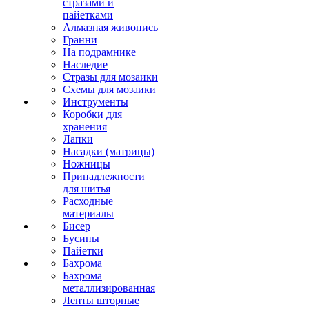
стразами и
пайетками
Алмазная живопись
Гранни
На подрамнике
Наследие
Стразы для мозаики
Схемы для мозаики
Инструменты
Коробки для
хранения
Лапки
Насадки (матрицы)
Ножницы
Принадлежности
для шитья
Расходные
материалы
Бисер
Бусины
Пайетки
Бахрома
Бахрома
металлизированная
Ленты шторные