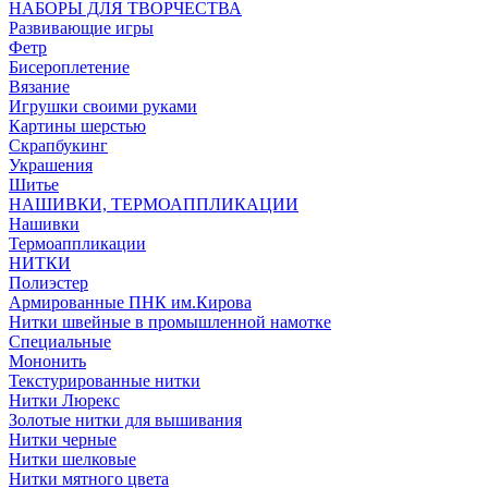
НАБОРЫ ДЛЯ ТВОРЧЕСТВА
Развивающие игры
Фетр
Бисероплетение
Вязание
Игрушки своими руками
Картины шерстью
Скрапбукинг
Украшения
Шитье
НАШИВКИ, ТЕРМОАППЛИКАЦИИ
Нашивки
Термоаппликации
НИТКИ
Полиэстер
Армированные ПНК им.Кирова
Нитки швейные в промышленной намотке
Специальные
Мононить
Текстурированные нитки
Нитки Люрекс
Золотые нитки для вышивания
Нитки черные
Нитки шелковые
Нитки мятного цвета