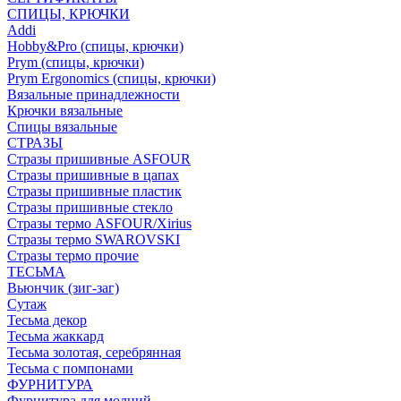
СПИЦЫ, КРЮЧКИ
Addi
Hobby&Pro (спицы, крючки)
Prym (спицы, крючки)
Prym Ergonomics (спицы, крючки)
Вязальные принадлежности
Крючки вязальные
Спицы вязальные
СТРАЗЫ
Стразы пришивные ASFOUR
Стразы пришивные в цапах
Стразы пришивные пластик
Стразы пришивные стекло
Стразы термо ASFOUR/Xirius
Стразы термо SWAROVSKI
Стразы термо прочие
ТЕСЬМА
Вьюнчик (зиг-заг)
Сутаж
Тесьма декор
Тесьма жаккард
Тесьма золотая, серебрянная
Тесьма с помпонами
ФУРНИТУРА
Фурнитура для молний