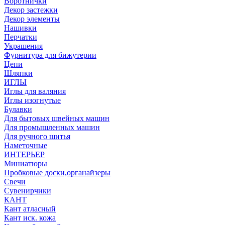
Воротнички
Декор застежки
Декор элементы
Нашивки
Перчатки
Украшения
Фурнитура для бижутерии
Цепи
Шляпки
ИГЛЫ
Иглы для валяния
Иглы изогнутые
Булавки
Для бытовых швейных машин
Для промышленных машин
Для ручного шитья
Наметочные
ИНТЕРЬЕР
Миниатюры
Пробковые доски,органайзеры
Свечи
Сувенирчики
КАНТ
Кант атласный
Кант иск. кожа