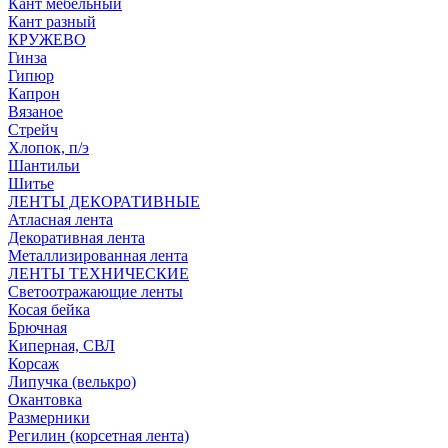
Кант мебельный
Кант разный
КРУЖЕВО
Гинза
Гипюр
Капрон
Вязаное
Стрейч
Хлопок, п/э
Шантильи
Шитье
ЛЕНТЫ ДЕКОРАТИВНЫЕ
Атласная лента
Декоративная лента
Металлизированная лента
ЛЕНТЫ ТЕХНИЧЕСКИЕ
Светоотражающие ленты
Косая бейка
Брючная
Киперная, СВЛ
Корсаж
Липучка (велькро)
Окантовка
Размерники
Регилин (корсетная лента)