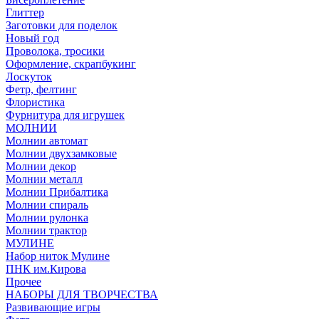
Глиттер
Заготовки для поделок
Новый год
Проволока, тросики
Оформление, скрапбукинг
Лоскуток
Фетр, фелтинг
Флористика
Фурнитура для игрушек
МОЛНИИ
Молнии автомат
Молнии двухзамковые
Молнии декор
Молнии металл
Молнии Прибалтика
Молнии спираль
Молнии рулонка
Молнии трактор
МУЛИНЕ
Набор ниток Мулине
ПНК им.Кирова
Прочее
НАБОРЫ ДЛЯ ТВОРЧЕСТВА
Развивающие игры