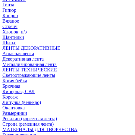
Гинза
Гипюр
Капрон
Вязаное
Стрейч
Хлопок, п/э
Шантильи
Шитье
ЛЕНТЫ ДЕКОРАТИВНЫЕ
Атласная лента
Декоративная лента
Металлизированная лента
ЛЕНТЫ ТЕХНИЧЕСКИЕ
Светоотражающие ленты
Косая бейка
Брючная
Киперная, СВЛ
Корсаж
Липучка (велькро)
Окантовка
Размерники
Регилин (корсетная лента)
Стропа (ременная лента)
МАТЕРИАЛЫ ДЛЯ ТВОРЧЕСТВА
Бисероплетение