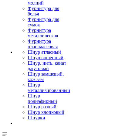
молний
Фурнитура для
белья
Фурнитура для
сумок
Фурнитура
металлическая
Фурнитура
пластмассовая
Шнур атласный
Шнур вощенный
Шнур, нить, канат
джутовый
Шнур замшевый,
кож.зам
Шнур
металлизированный
Шнур
полиэфирный
Шнур разный
Шнур хлопковый
Шнурки