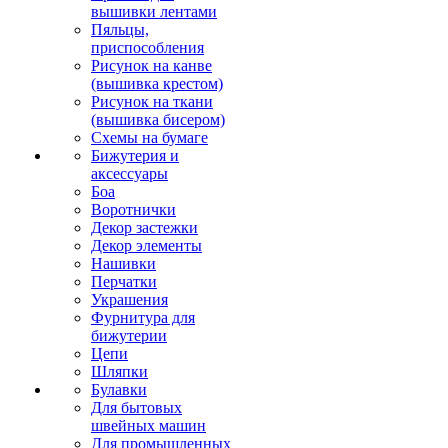
вышивки лентами
Пяльцы,
приспособления
Рисунок на канве
(вышивка крестом)
Рисунок на ткани
(вышивка бисером)
Схемы на бумаге
Бижутерия и
аксессуары
Боа
Воротнички
Декор застежки
Декор элементы
Нашивки
Перчатки
Украшения
Фурнитура для
бижутерии
Цепи
Шляпки
Булавки
Для бытовых
швейных машин
Для промышленных