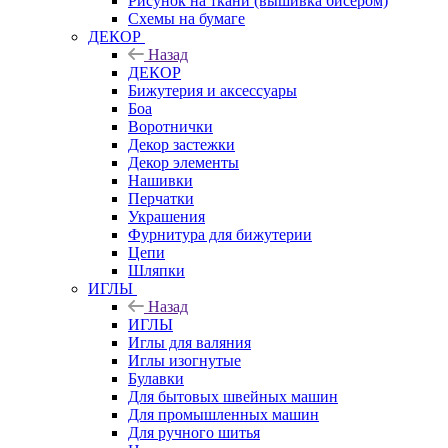
Рисунок на ткани (вышивка бисером)
Схемы на бумаге
ДЕКОР
Назад
ДЕКОР
Бижутерия и аксессуары
Боа
Воротнички
Декор застежки
Декор элементы
Нашивки
Перчатки
Украшения
Фурнитура для бижутерии
Цепи
Шляпки
ИГЛЫ
Назад
ИГЛЫ
Иглы для валяния
Иглы изогнутые
Булавки
Для бытовых швейных машин
Для промышленных машин
Для ручного шитья