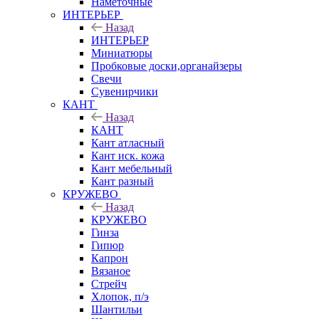
Наметочные
ИНТЕРЬЕР
Назад
ИНТЕРЬЕР
Миниатюры
Пробковые доски,органайзеры
Свечи
Сувенирчики
КАНТ
Назад
КАНТ
Кант атласный
Кант иск. кожа
Кант мебельный
Кант разный
КРУЖЕВО
Назад
КРУЖЕВО
Гинза
Гипюр
Капрон
Вязаное
Стрейч
Хлопок, п/э
Шантильи