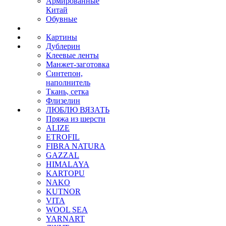
Армированные
Китай
Обувные
Картины
Дублерин
Клеевые ленты
Манжет-заготовка
Синтепон,
наполнитель
Ткань, сетка
Флизелин
ЛЮБЛЮ ВЯЗАТЬ
Пряжа из шерсти
ALIZE
ETROFIL
FIBRA NATURA
GAZZAL
HIMALAYA
KARTOPU
NAKO
KUTNOR
VITA
WOOL SEA
YARNART