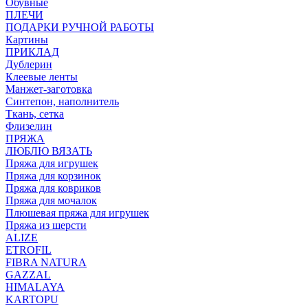
Обувные
ПЛЕЧИ
ПОДАРКИ РУЧНОЙ РАБОТЫ
Картины
ПРИКЛАД
Дублерин
Клеевые ленты
Манжет-заготовка
Синтепон, наполнитель
Ткань, сетка
Флизелин
ПРЯЖА
ЛЮБЛЮ ВЯЗАТЬ
Пряжа для игрушек
Пряжа для корзинок
Пряжа для ковриков
Пряжа для мочалок
Плюшевая пряжа для игрушек
Пряжа из шерсти
ALIZE
ETROFIL
FIBRA NATURA
GAZZAL
HIMALAYA
KARTOPU