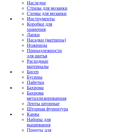
Наследие
Стразы для мозаики
Схемы для мозаики
Инструменты
Коробки для
хранения
Лапки
Насадки (матрицы)
Ножницы
Принадлежности
для шитья
Расходные
материалы
Бисер
Бусины
Пайетки
Бахрома
Бахрома
металлизированная
Ленты шторные
Шторная фурнитура
Канва
Наборы для
вышивания
Принты для