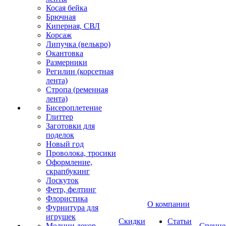
Косая бейка
Брючная
Киперная, СВЛ
Корсаж
Липучка (велькро)
Окантовка
Размерники
Регилин (корсетная
лента)
Стропа (ременная
лента)
Бисероплетение
Глиттер
Заготовки для
поделок
Новый год
Проволока, тросики
Оформление,
скрапбукинг
Лоскуток
Фетр, фелтинг
Флористика
О компании
Фурнитура для
игрушек
Скидки
Статьи
Молнии декор
Спецце