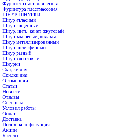
Фурнитура металлическая
Фурнитура пластмассовая
ШНУР, ШНУРКИ
Шнур атласный
Шнур вощенный
Шнур, нить, канат джутовый
Шнур замшевый, кож.зам
Шнур металлизированный
Шнур полиэфирный
Шнур разный
Шнур хлопковый
Шнурки
Скидки дня
Скидки дня
О компании
Статьи
Новости
Отзывы
Спеццена
Условия работы
Оплата
Доставка
Полезная информация
Акции
Бренды