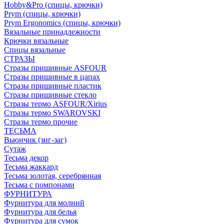
Hobby&Pro (спицы, крючки)
Prym (спицы, крючки)
Prym Ergonomics (спицы, крючки)
Вязальные принадлежности
Крючки вязальные
Спицы вязальные
СТРАЗЫ
Стразы пришивные ASFOUR
Стразы пришивные в цапах
Стразы пришивные пластик
Стразы пришивные стекло
Стразы термо ASFOUR/Xirius
Стразы термо SWAROVSKI
Стразы термо прочие
ТЕСЬМА
Вьюнчик (зиг-заг)
Сутаж
Тесьма декор
Тесьма жаккард
Тесьма золотая, серебрянная
Тесьма с помпонами
ФУРНИТУРА
Фурнитура для молний
Фурнитура для белья
Фурнитура для сумок