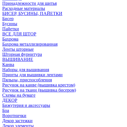
Принадлежности для шитья
Расходные материалы
БИСЕР, БУСИНЫ, ПАЙЕТКИ
Бисер
Бусины
Пайетки
ВСЕ ДЛЯ ШТОР
Бахрома
Бахрома металлизированная
Ленты шторные
Шторная фурнитура
ВЫШИВАНИЕ
Канва
Наборы для вышивания
Принты для вышивки лентами
Пяльцы, приспособления
Рисунок на канве (вышивка крестом)
Рисунок на ткани (вышивка бисером)
Схемы на бумаге
ДЕКОР
Бижутерия и аксессуары
Боа
Воротнички
Декор застежки
Декор элементы