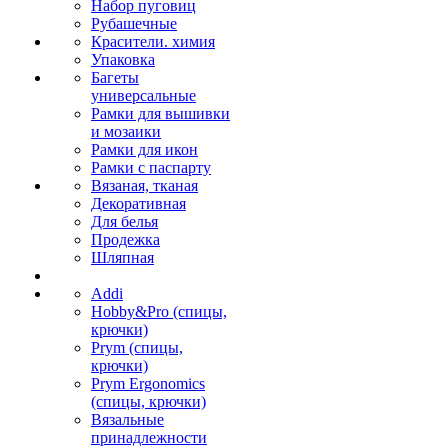
Набор пуговиц
Рубашечные
Красители. химия
Упаковка
Багеты
универсальные
Рамки для вышивки
и мозаики
Рамки для икон
Рамки с паспарту
Вязаная, тканая
Декоративная
Для белья
Продежка
Шляпная
Addi
Hobby&Pro (спицы,
крючки)
Prym (спицы,
крючки)
Prym Ergonomics
(спицы, крючки)
Вязальные
принадлежности