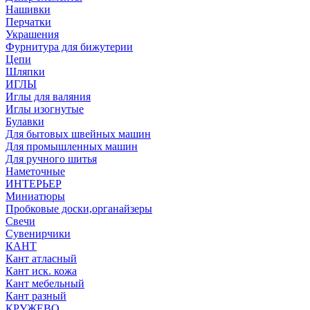
Нашивки
Перчатки
Украшения
Фурнитура для бижутерии
Цепи
Шляпки
ИГЛЫ
Иглы для валяния
Иглы изогнутые
Булавки
Для бытовых швейных машин
Для промышленных машин
Для ручного шитья
Наметочные
ИНТЕРЬЕР
Миниатюры
Пробковые доски,органайзеры
Свечи
Сувенирчики
КАНТ
Кант атласный
Кант иск. кожа
Кант мебельный
Кант разный
КРУЖЕВО