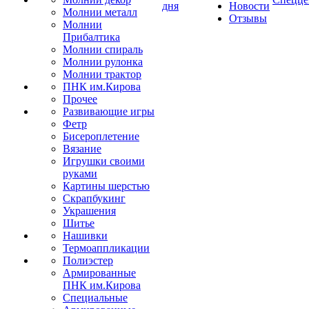
дня
Новости
Молнии металл
Отзывы
Молнии
Прибалтика
Молнии спираль
Молнии рулонка
Молнии трактор
ПНК им.Кирова
Прочее
Развивающие игры
Фетр
Бисероплетение
Вязание
Игрушки своими
руками
Картины шерстью
Скрапбукинг
Украшения
Шитье
Нашивки
Термоаппликации
Полиэстер
Армированные
ПНК им.Кирова
Специальные