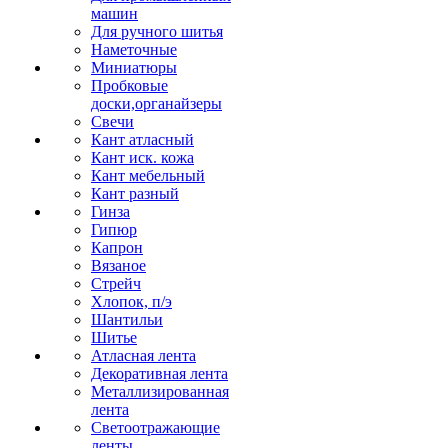
машин
Для ручного шитья
Наметочные
Миниатюры
Пробковые
доски,органайзеры
Свечи
Кант атласный
Кант иск. кожа
Кант мебельный
Кант разный
Гинза
Гипюр
Капрон
Вязаное
Стрейч
Хлопок, п/э
Шантильи
Шитье
Атласная лента
Декоративная лента
Металлизированная
лента
Светоотражающие
ленты