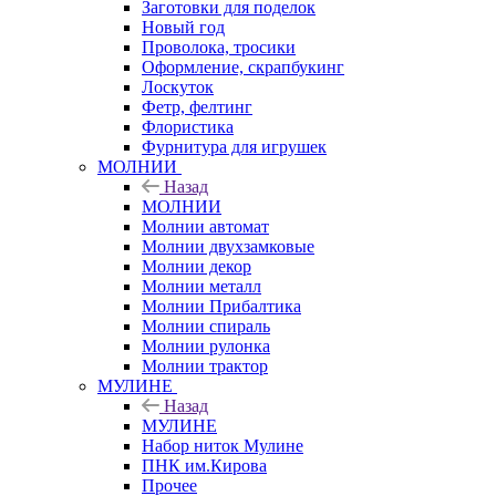
Заготовки для поделок
Новый год
Проволока, тросики
Оформление, скрапбукинг
Лоскуток
Фетр, фелтинг
Флористика
Фурнитура для игрушек
МОЛНИИ
Назад
МОЛНИИ
Молнии автомат
Молнии двухзамковые
Молнии декор
Молнии металл
Молнии Прибалтика
Молнии спираль
Молнии рулонка
Молнии трактор
МУЛИНЕ
Назад
МУЛИНЕ
Набор ниток Мулине
ПНК им.Кирова
Прочее