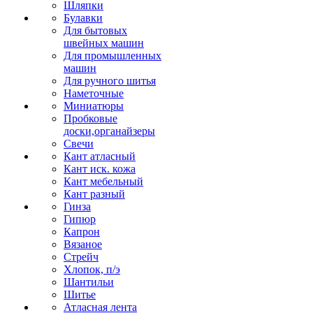
Шляпки
Булавки
Для бытовых
швейных машин
Для промышленных
машин
Для ручного шитья
Наметочные
Миниатюры
Пробковые
доски,органайзеры
Свечи
Кант атласный
Кант иск. кожа
Кант мебельный
Кант разный
Гинза
Гипюр
Капрон
Вязаное
Стрейч
Хлопок, п/э
Шантильи
Шитье
Атласная лента