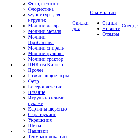
Фетр, фелтинг
Флористика
О компании
Фурнитура для
игрушек
Скидки
Статьи
Молнии декор
Спецце
дня
Новости
Молнии металл
Отзывы
Молнии
Прибалтика
Молнии спираль
Молнии рулонка
Молнии трактор
ПНК им.Кирова
Прочее
Развивающие игры
Фетр
Бисероплетение
Вязание
Игрушки своими
руками
Картины шерстью
Скрапбукинг
Украшения
Шитье
Нашивки
Термоаппликации