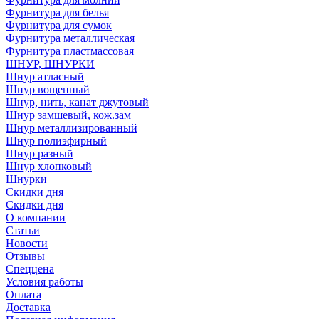
Фурнитура для белья
Фурнитура для сумок
Фурнитура металлическая
Фурнитура пластмассовая
ШНУР, ШНУРКИ
Шнур атласный
Шнур вощенный
Шнур, нить, канат джутовый
Шнур замшевый, кож.зам
Шнур металлизированный
Шнур полиэфирный
Шнур разный
Шнур хлопковый
Шнурки
Скидки дня
Скидки дня
О компании
Статьи
Новости
Отзывы
Спеццена
Условия работы
Оплата
Доставка