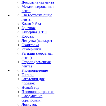
Декоративная лента
Металлизированная
лента
Светоотражающие
ленты
Косая бейка
Брючная
Киперная, СВЛ
Корсаж
Липучка (велькро)
Окантовка
Размерники
Регилин (корсетная
лента)
Стропа (ременная
лента)
Бисероплетение
Глиттер
Заготовки для
поделок
Новый год
Проволока, тросики
Оформление,
скрапбукинг
Лоскуток