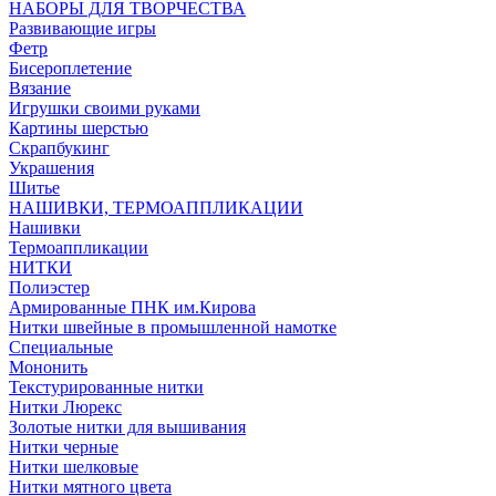
НАБОРЫ ДЛЯ ТВОРЧЕСТВА
Развивающие игры
Фетр
Бисероплетение
Вязание
Игрушки своими руками
Картины шерстью
Скрапбукинг
Украшения
Шитье
НАШИВКИ, ТЕРМОАППЛИКАЦИИ
Нашивки
Термоаппликации
НИТКИ
Полиэстер
Армированные ПНК им.Кирова
Нитки швейные в промышленной намотке
Специальные
Мононить
Текстурированные нитки
Нитки Люрекс
Золотые нитки для вышивания
Нитки черные
Нитки шелковые
Нитки мятного цвета