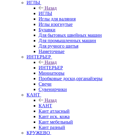
ИГЛЫ
Назад
ИГЛЫ
Иглы для валяния
Иглы изогнутые
Булавки
Для бытовых швейных машин
Для промышленных машин
Для ручного шитья
Наметочные
ИНТЕРЬЕР
Назад
ИНТЕРЬЕР
Миниатюры
Пробковые доски,органайзеры
Свечи
Сувенирчики
КАНТ
Назад
КАНТ
Кант атласный
Кант иск. кожа
Кант мебельный
Кант разный
КРУЖЕВО