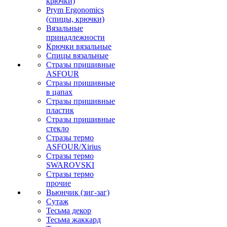
крючки)
Prym Ergonomics
(спицы, крючки)
Вязальные
принадлежности
Крючки вязальные
Спицы вязальные
Стразы пришивные
ASFOUR
Стразы пришивные
в цапах
Стразы пришивные
пластик
Стразы пришивные
стекло
Стразы термо
ASFOUR/Xirius
Стразы термо
SWAROVSKI
Стразы термо
прочие
Вьюнчик (зиг-заг)
Сутаж
Тесьма декор
Тесьма жаккард