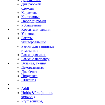
Для рабочей
одежды
Карамель
Костюмные
Набор пуговиц
Рубашечные
Красители. химия
Упаковка
Багеты
универсальные
Рамки для вышивки
и мозаики
Рамки для икон
Рамки с паспарту
Вязаная, тканая
Декоративная
Для белья
Продежка
Шляпная
Addi
Hobby&Pro (спицы,
крючки)
Prym (спицы,