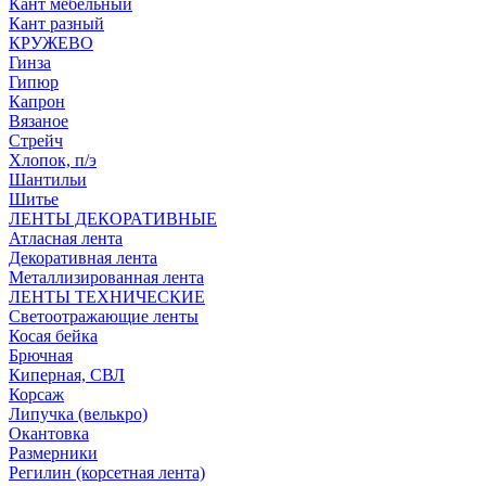
Кант мебельный
Кант разный
КРУЖЕВО
Гинза
Гипюр
Капрон
Вязаное
Стрейч
Хлопок, п/э
Шантильи
Шитье
ЛЕНТЫ ДЕКОРАТИВНЫЕ
Атласная лента
Декоративная лента
Металлизированная лента
ЛЕНТЫ ТЕХНИЧЕСКИЕ
Светоотражающие ленты
Косая бейка
Брючная
Киперная, СВЛ
Корсаж
Липучка (велькро)
Окантовка
Размерники
Регилин (корсетная лента)