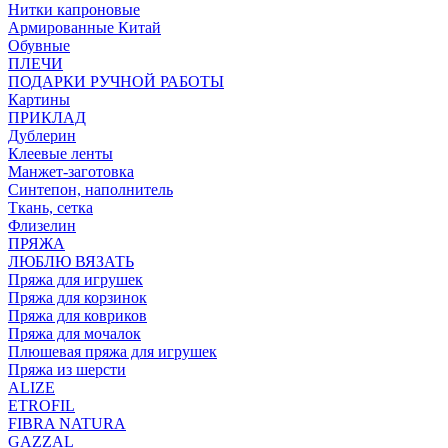
Нитки капроновые
Армированные Китай
Обувные
ПЛЕЧИ
ПОДАРКИ РУЧНОЙ РАБОТЫ
Картины
ПРИКЛАД
Дублерин
Клеевые ленты
Манжет-заготовка
Синтепон, наполнитель
Ткань, сетка
Флизелин
ПРЯЖА
ЛЮБЛЮ ВЯЗАТЬ
Пряжа для игрушек
Пряжа для корзинок
Пряжа для ковриков
Пряжа для мочалок
Плюшевая пряжа для игрушек
Пряжа из шерсти
ALIZE
ETROFIL
FIBRA NATURA
GAZZAL