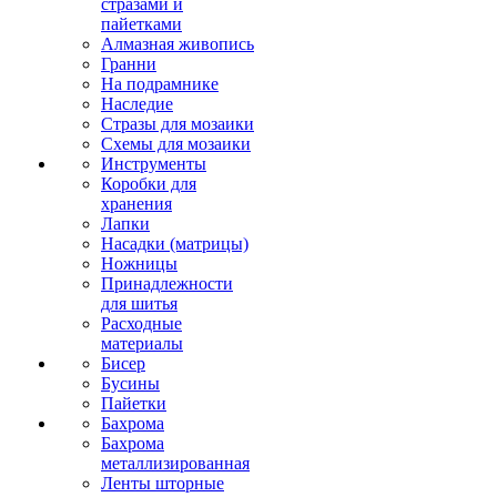
стразами и
пайетками
Алмазная живопись
Гранни
На подрамнике
Наследие
Стразы для мозаики
Схемы для мозаики
Инструменты
Коробки для
хранения
Лапки
Насадки (матрицы)
Ножницы
Принадлежности
для шитья
Расходные
материалы
Бисер
Бусины
Пайетки
Бахрома
Бахрома
металлизированная
Ленты шторные