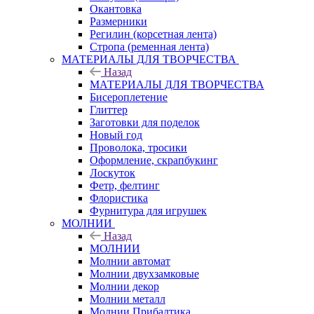
Окантовка
Размерники
Регилин (корсетная лента)
Стропа (ременная лента)
МАТЕРИАЛЫ ДЛЯ ТВОРЧЕСТВА
Назад
МАТЕРИАЛЫ ДЛЯ ТВОРЧЕСТВА
Бисероплетение
Глиттер
Заготовки для поделок
Новый год
Проволока, тросики
Оформление, скрапбукинг
Лоскуток
Фетр, фелтинг
Флористика
Фурнитура для игрушек
МОЛНИИ
Назад
МОЛНИИ
Молнии автомат
Молнии двухзамковые
Молнии декор
Молнии металл
Молнии Прибалтика