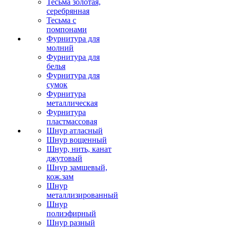
Тесьма золотая,
серебрянная
Тесьма с
помпонами
Фурнитура для
молний
Фурнитура для
белья
Фурнитура для
сумок
Фурнитура
металлическая
Фурнитура
пластмассовая
Шнур атласный
Шнур вощенный
Шнур, нить, канат
джутовый
Шнур замшевый,
кож.зам
Шнур
металлизированный
Шнур
полиэфирный
Шнур разный