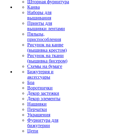
Шторная фурнитура
Канва
Наборы для
вышивания
Принты для
вышивки лентами
Пяльцы,
приспособления
Рисунок на канве
(вышивка крестом)
Рисунок на ткани
(вышивка бисером)
Схемы на бумаге
Бижутерия и
аксессуары
Боа
Воротнички
Декор застежки
Декор элементы
Нашивки
Перчатки
Украшения
Фурнитура для
бижутерии
Цепи