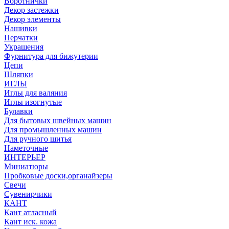
Воротнички
Декор застежки
Декор элементы
Нашивки
Перчатки
Украшения
Фурнитура для бижутерии
Цепи
Шляпки
ИГЛЫ
Иглы для валяния
Иглы изогнутые
Булавки
Для бытовых швейных машин
Для промышленных машин
Для ручного шитья
Наметочные
ИНТЕРЬЕР
Миниатюры
Пробковые доски,органайзеры
Свечи
Сувенирчики
КАНТ
Кант атласный
Кант иск. кожа