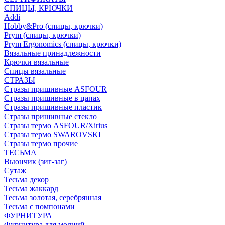
СПИЦЫ, КРЮЧКИ
Addi
Hobby&Pro (спицы, крючки)
Prym (спицы, крючки)
Prym Ergonomics (спицы, крючки)
Вязальные принадлежности
Крючки вязальные
Спицы вязальные
СТРАЗЫ
Стразы пришивные ASFOUR
Стразы пришивные в цапах
Стразы пришивные пластик
Стразы пришивные стекло
Стразы термо ASFOUR/Xirius
Стразы термо SWAROVSKI
Стразы термо прочие
ТЕСЬМА
Вьюнчик (зиг-заг)
Сутаж
Тесьма декор
Тесьма жаккард
Тесьма золотая, серебрянная
Тесьма с помпонами
ФУРНИТУРА
Фурнитура для молний