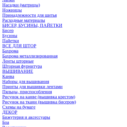
Насадки (матрицы)
Ножницы
Принадлежности для шитья
Расходные материалы
БИСЕР, БУСИНЫ, ПАЙЕТКИ
Бисер
Бусины
Пайетки
ВСЕ ДЛЯ ШТОР
Бахрома
Бахрома металлизированная
Ленты шторные
Шторная фурнитура
ВЫШИВАНИЕ
Канва
Наборы для вышивания
Принты для вышивки лентами
Пяльцы, приспособления
Рисунок на канве (вышивка крестом)
Рисунок на ткани (вышивка бисером)
Схемы на бумаге
ДЕКОР
Бижутерия и аксессуары
Боа