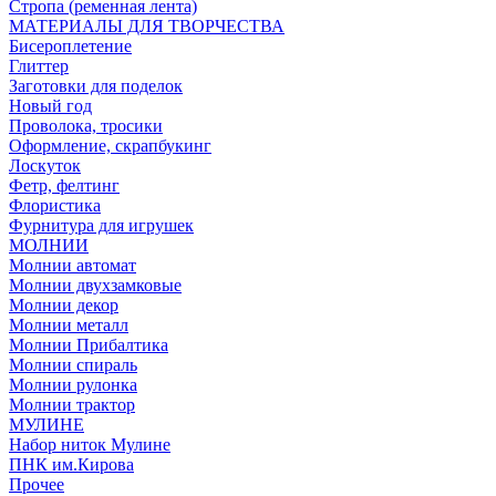
Стропа (ременная лента)
МАТЕРИАЛЫ ДЛЯ ТВОРЧЕСТВА
Бисероплетение
Глиттер
Заготовки для поделок
Новый год
Проволока, тросики
Оформление, скрапбукинг
Лоскуток
Фетр, фелтинг
Флористика
Фурнитура для игрушек
МОЛНИИ
Молнии автомат
Молнии двухзамковые
Молнии декор
Молнии металл
Молнии Прибалтика
Молнии спираль
Молнии рулонка
Молнии трактор
МУЛИНЕ
Набор ниток Мулине
ПНК им.Кирова
Прочее