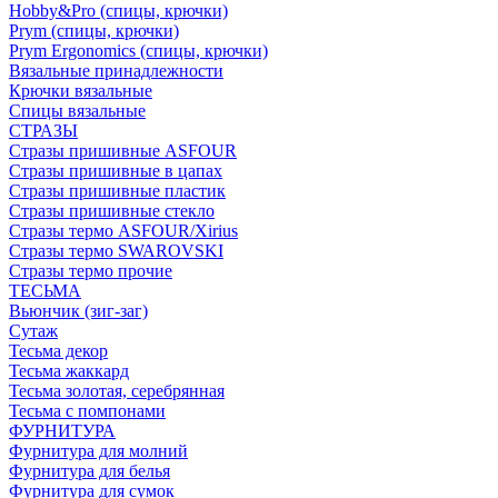
Hobby&Pro (спицы, крючки)
Prym (спицы, крючки)
Prym Ergonomics (спицы, крючки)
Вязальные принадлежности
Крючки вязальные
Спицы вязальные
СТРАЗЫ
Стразы пришивные ASFOUR
Стразы пришивные в цапах
Стразы пришивные пластик
Стразы пришивные стекло
Стразы термо ASFOUR/Xirius
Стразы термо SWAROVSKI
Стразы термо прочие
ТЕСЬМА
Вьюнчик (зиг-заг)
Сутаж
Тесьма декор
Тесьма жаккард
Тесьма золотая, серебрянная
Тесьма с помпонами
ФУРНИТУРА
Фурнитура для молний
Фурнитура для белья
Фурнитура для сумок