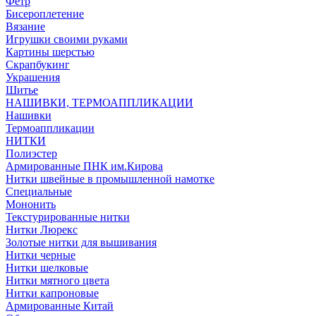
Фетр
Бисероплетение
Вязание
Игрушки своими руками
Картины шерстью
Скрапбукинг
Украшения
Шитье
НАШИВКИ, ТЕРМОАППЛИКАЦИИ
Нашивки
Термоаппликации
НИТКИ
Полиэстер
Армированные ПНК им.Кирова
Нитки швейные в промышленной намотке
Специальные
Мононить
Текстурированные нитки
Нитки Люрекс
Золотые нитки для вышивания
Нитки черные
Нитки шелковые
Нитки мятного цвета
Нитки капроновые
Армированные Китай