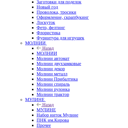
Заготовки для поделок
Новый год
Проволока, тросики
Оформление, скрапбукинг
Лоскуток
Фетр, фелтинг
Флористика
Фурнитура для игрушек
МОЛНИИ
Назад
МОЛНИИ
Молнии автомат
Молнии двухзамковые
Молнии декор
Молнии металл
Молнии Прибалтика
Молнии спираль
Молнии рулонка
Молнии трактор
МУЛИНЕ
Назад
МУЛИНЕ
Набор ниток Мулине
ПНК им.Кирова
Прочее