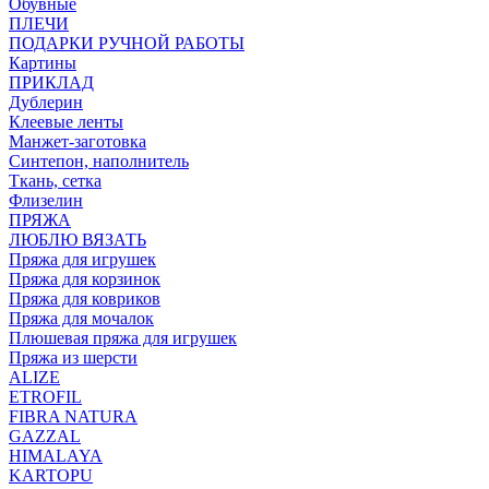
Обувные
ПЛЕЧИ
ПОДАРКИ РУЧНОЙ РАБОТЫ
Картины
ПРИКЛАД
Дублерин
Клеевые ленты
Манжет-заготовка
Синтепон, наполнитель
Ткань, сетка
Флизелин
ПРЯЖА
ЛЮБЛЮ ВЯЗАТЬ
Пряжа для игрушек
Пряжа для корзинок
Пряжа для ковриков
Пряжа для мочалок
Плюшевая пряжа для игрушек
Пряжа из шерсти
ALIZE
ETROFIL
FIBRA NATURA
GAZZAL
HIMALAYA
KARTOPU