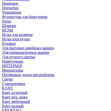
Нашивки
Перчатки
Украшения
Фурнитура для бижутерии
Цепи
Шляпки
ИГЛЫ
Иглы для валяния
Иглы изогнутые
Булавки
Для бытовых швейных машин
Для промышленных машин
Для ручного шитья
Наметочные
ИНТЕРЬЕР
Миниатюры
Пробковые доски,органайзеры
Свечи
Сувенирчики
КАНТ
Кант атласный
Кант иск. кожа
Кант мебельный
Кант разный
КРУЖЕВО