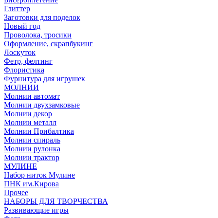
Глиттер
Заготовки для поделок
Новый год
Проволока, тросики
Оформление, скрапбукинг
Лоскуток
Фетр, фелтинг
Флористика
Фурнитура для игрушек
МОЛНИИ
Молнии автомат
Молнии двухзамковые
Молнии декор
Молнии металл
Молнии Прибалтика
Молнии спираль
Молнии рулонка
Молнии трактор
МУЛИНЕ
Набор ниток Мулине
ПНК им.Кирова
Прочее
НАБОРЫ ДЛЯ ТВОРЧЕСТВА
Развивающие игры