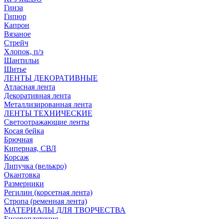
Гинза
Гипюр
Капрон
Вязаное
Стрейч
Хлопок, п/э
Шантильи
Шитье
ЛЕНТЫ ДЕКОРАТИВНЫЕ
Атласная лента
Декоративная лента
Металлизированная лента
ЛЕНТЫ ТЕХНИЧЕСКИЕ
Светоотражающие ленты
Косая бейка
Брючная
Киперная, СВЛ
Корсаж
Липучка (велькро)
Окантовка
Размерники
Регилин (корсетная лента)
Стропа (ременная лента)
МАТЕРИАЛЫ ДЛЯ ТВОРЧЕСТВА
Бисероплетение