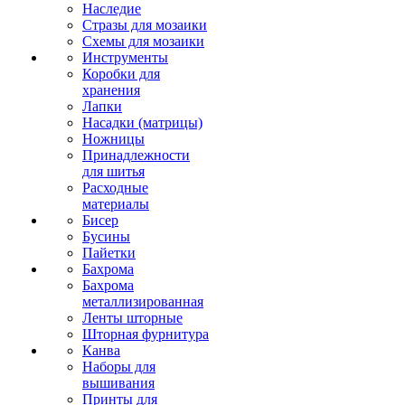
Наследие
Стразы для мозаики
Схемы для мозаики
Инструменты
Коробки для
хранения
Лапки
Насадки (матрицы)
Ножницы
Принадлежности
для шитья
Расходные
материалы
Бисер
Бусины
Пайетки
Бахрома
Бахрома
металлизированная
Ленты шторные
Шторная фурнитура
Канва
Наборы для
вышивания
Принты для