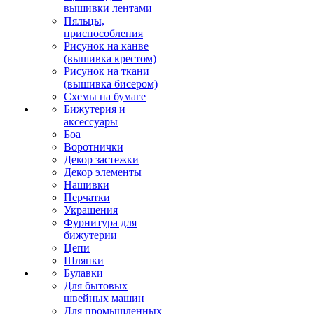
вышивки лентами
Пяльцы,
приспособления
Рисунок на канве
(вышивка крестом)
Рисунок на ткани
(вышивка бисером)
Схемы на бумаге
Бижутерия и
аксессуары
Боа
Воротнички
Декор застежки
Декор элементы
Нашивки
Перчатки
Украшения
Фурнитура для
бижутерии
Цепи
Шляпки
Булавки
Для бытовых
швейных машин
Для промышленных