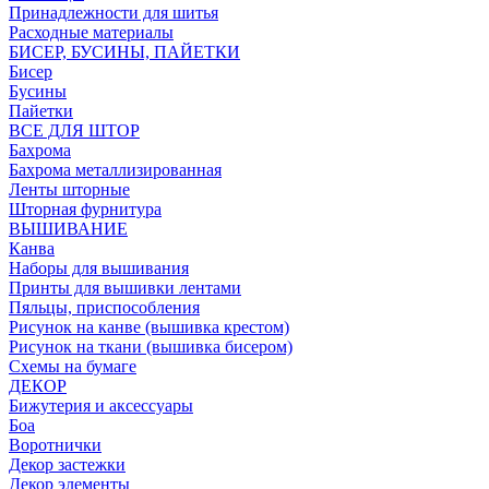
Принадлежности для шитья
Расходные материалы
БИСЕР, БУСИНЫ, ПАЙЕТКИ
Бисер
Бусины
Пайетки
ВСЕ ДЛЯ ШТОР
Бахрома
Бахрома металлизированная
Ленты шторные
Шторная фурнитура
ВЫШИВАНИЕ
Канва
Наборы для вышивания
Принты для вышивки лентами
Пяльцы, приспособления
Рисунок на канве (вышивка крестом)
Рисунок на ткани (вышивка бисером)
Схемы на бумаге
ДЕКОР
Бижутерия и аксессуары
Боа
Воротнички
Декор застежки
Декор элементы