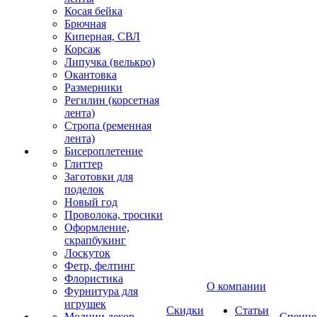
Косая бейка
Брючная
Киперная, СВЛ
Корсаж
Липучка (велькро)
Окантовка
Размерники
Регилин (корсетная
лента)
Стропа (ременная
лента)
Бисероплетение
Глиттер
Заготовки для
поделок
Новый год
Проволока, тросики
Оформление,
скрапбукинг
Лоскуток
Фетр, фелтинг
Флористика
О компании
Фурнитура для
игрушек
Скидки
Статьи
Молнии декор
Спецце