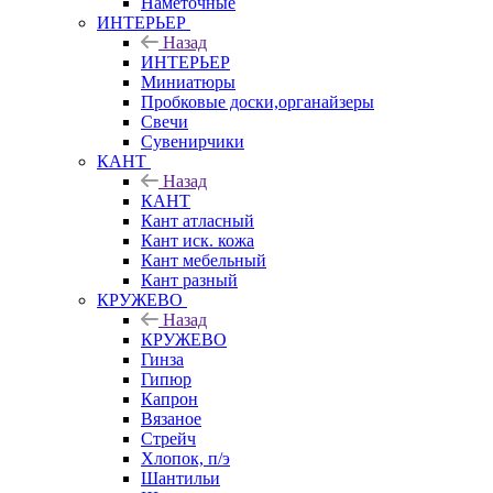
Наметочные
ИНТЕРЬЕР
Назад
ИНТЕРЬЕР
Миниатюры
Пробковые доски,органайзеры
Свечи
Сувенирчики
КАНТ
Назад
КАНТ
Кант атласный
Кант иск. кожа
Кант мебельный
Кант разный
КРУЖЕВО
Назад
КРУЖЕВО
Гинза
Гипюр
Капрон
Вязаное
Стрейч
Хлопок, п/э
Шантильи