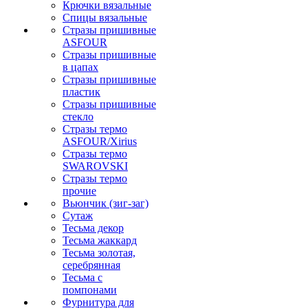
Крючки вязальные
Спицы вязальные
Стразы пришивные
ASFOUR
Стразы пришивные
в цапах
Стразы пришивные
пластик
Стразы пришивные
стекло
Стразы термо
ASFOUR/Xirius
Стразы термо
SWAROVSKI
Стразы термо
прочие
Вьюнчик (зиг-заг)
Сутаж
Тесьма декор
Тесьма жаккард
Тесьма золотая,
серебрянная
Тесьма с
помпонами
Фурнитура для