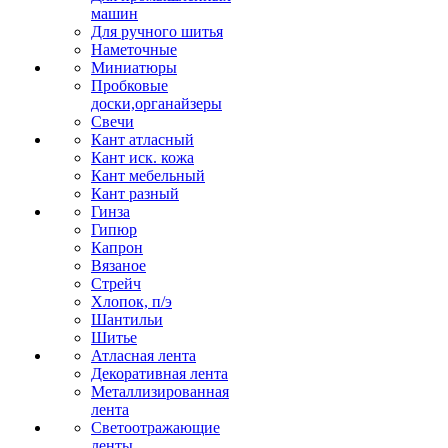
машин
Для ручного шитья
Наметочные
Миниатюры
Пробковые
доски,органайзеры
Свечи
Кант атласный
Кант иск. кожа
Кант мебельный
Кант разный
Гинза
Гипюр
Капрон
Вязаное
Стрейч
Хлопок, п/э
Шантильи
Шитье
Атласная лента
Декоративная лента
Металлизированная
лента
Светоотражающие
ленты