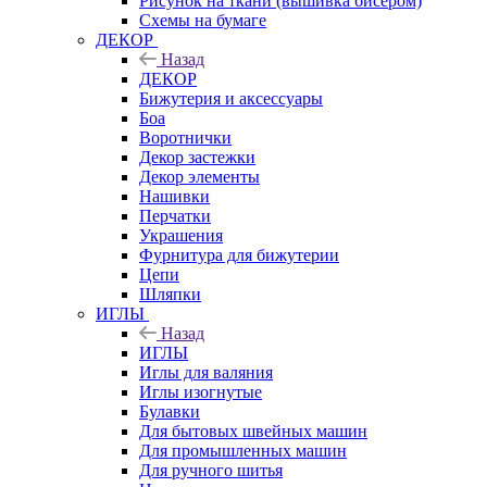
Рисунок на ткани (вышивка бисером)
Схемы на бумаге
ДЕКОР
Назад
ДЕКОР
Бижутерия и аксессуары
Боа
Воротнички
Декор застежки
Декор элементы
Нашивки
Перчатки
Украшения
Фурнитура для бижутерии
Цепи
Шляпки
ИГЛЫ
Назад
ИГЛЫ
Иглы для валяния
Иглы изогнутые
Булавки
Для бытовых швейных машин
Для промышленных машин
Для ручного шитья