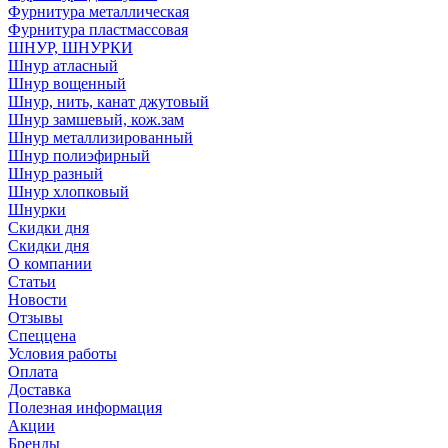
Фурнитура металлическая
Фурнитура пластмассовая
ШНУР, ШНУРКИ
Шнур атласный
Шнур вощенный
Шнур, нить, канат джутовый
Шнур замшевый, кож.зам
Шнур металлизированный
Шнур полиэфирный
Шнур разный
Шнур хлопковый
Шнурки
Скидки дня
Скидки дня
О компании
Статьи
Новости
Отзывы
Спеццена
Условия работы
Оплата
Доставка
Полезная информация
Акции
Бренды