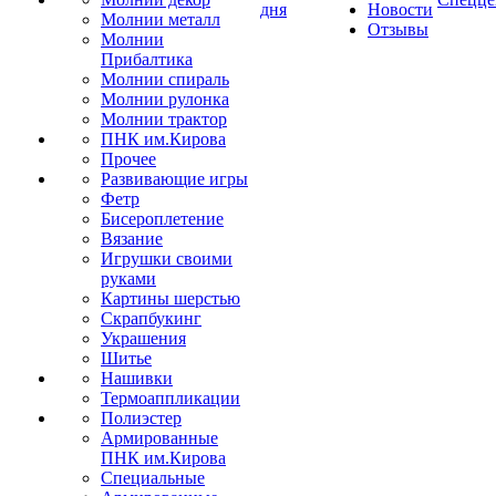
дня
Новости
Молнии металл
Отзывы
Молнии
Прибалтика
Молнии спираль
Молнии рулонка
Молнии трактор
ПНК им.Кирова
Прочее
Развивающие игры
Фетр
Бисероплетение
Вязание
Игрушки своими
руками
Картины шерстью
Скрапбукинг
Украшения
Шитье
Нашивки
Термоаппликации
Полиэстер
Армированные
ПНК им.Кирова
Специальные