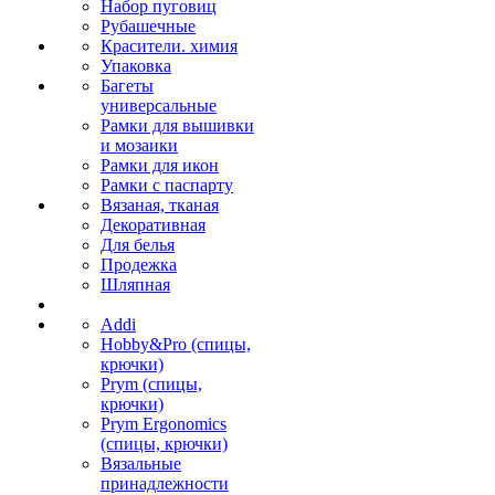
Набор пуговиц
Рубашечные
Красители. химия
Упаковка
Багеты
универсальные
Рамки для вышивки
и мозаики
Рамки для икон
Рамки с паспарту
Вязаная, тканая
Декоративная
Для белья
Продежка
Шляпная
Addi
Hobby&Pro (спицы,
крючки)
Prym (спицы,
крючки)
Prym Ergonomics
(спицы, крючки)
Вязальные
принадлежности