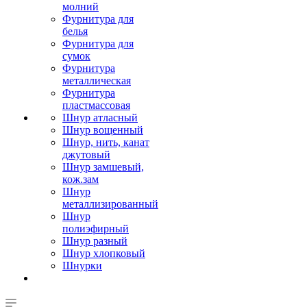
молний
Фурнитура для
белья
Фурнитура для
сумок
Фурнитура
металлическая
Фурнитура
пластмассовая
Шнур атласный
Шнур вощенный
Шнур, нить, канат
джутовый
Шнур замшевый,
кож.зам
Шнур
металлизированный
Шнур
полиэфирный
Шнур разный
Шнур хлопковый
Шнурки