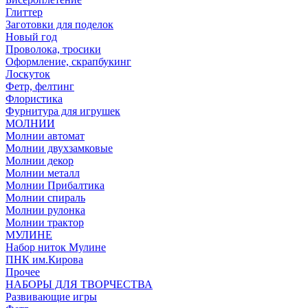
Глиттер
Заготовки для поделок
Новый год
Проволока, тросики
Оформление, скрапбукинг
Лоскуток
Фетр, фелтинг
Флористика
Фурнитура для игрушек
МОЛНИИ
Молнии автомат
Молнии двухзамковые
Молнии декор
Молнии металл
Молнии Прибалтика
Молнии спираль
Молнии рулонка
Молнии трактор
МУЛИНЕ
Набор ниток Мулине
ПНК им.Кирова
Прочее
НАБОРЫ ДЛЯ ТВОРЧЕСТВА
Развивающие игры