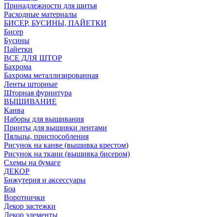
Принадлежности для шитья
Расходные материалы
БИСЕР, БУСИНЫ, ПАЙЕТКИ
Бисер
Бусины
Пайетки
ВСЕ ДЛЯ ШТОР
Бахрома
Бахрома металлизированная
Ленты шторные
Шторная фурнитура
ВЫШИВАНИЕ
Канва
Наборы для вышивания
Принты для вышивки лентами
Пяльцы, приспособления
Рисунок на канве (вышивка крестом)
Рисунок на ткани (вышивка бисером)
Схемы на бумаге
ДЕКОР
Бижутерия и аксессуары
Боа
Воротнички
Декор застежки
Декор элементы