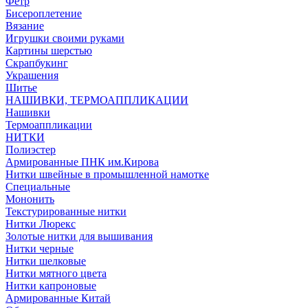
Фетр
Бисероплетение
Вязание
Игрушки своими руками
Картины шерстью
Скрапбукинг
Украшения
Шитье
НАШИВКИ, ТЕРМОАППЛИКАЦИИ
Нашивки
Термоаппликации
НИТКИ
Полиэстер
Армированные ПНК им.Кирова
Нитки швейные в промышленной намотке
Специальные
Мононить
Текстурированные нитки
Нитки Люрекс
Золотые нитки для вышивания
Нитки черные
Нитки шелковые
Нитки мятного цвета
Нитки капроновые
Армированные Китай