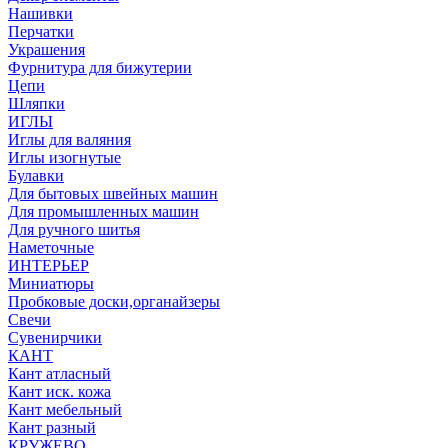
Нашивки
Перчатки
Украшения
Фурнитура для бижутерии
Цепи
Шляпки
ИГЛЫ
Иглы для валяния
Иглы изогнутые
Булавки
Для бытовых швейных машин
Для промышленных машин
Для ручного шитья
Наметочные
ИНТЕРЬЕР
Миниатюры
Пробковые доски,органайзеры
Свечи
Сувенирчики
КАНТ
Кант атласный
Кант иск. кожа
Кант мебельный
Кант разный
КРУЖЕВО