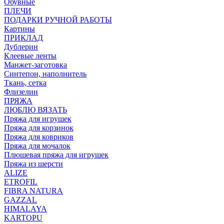
Обувные
ПЛЕЧИ
ПОДАРКИ РУЧНОЙ РАБОТЫ
Картины
ПРИКЛАД
Дублерин
Клеевые ленты
Манжет-заготовка
Синтепон, наполнитель
Ткань, сетка
Флизелин
ПРЯЖА
ЛЮБЛЮ ВЯЗАТЬ
Пряжа для игрушек
Пряжа для корзинок
Пряжа для ковриков
Пряжа для мочалок
Плюшевая пряжа для игрушек
Пряжа из шерсти
ALIZE
ETROFIL
FIBRA NATURA
GAZZAL
HIMALAYA
KARTOPU