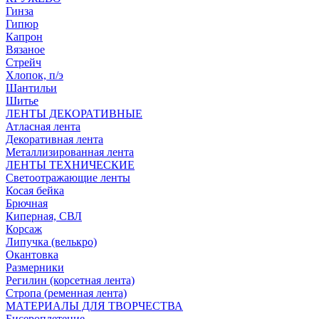
Гинза
Гипюр
Капрон
Вязаное
Стрейч
Хлопок, п/э
Шантильи
Шитье
ЛЕНТЫ ДЕКОРАТИВНЫЕ
Атласная лента
Декоративная лента
Металлизированная лента
ЛЕНТЫ ТЕХНИЧЕСКИЕ
Светоотражающие ленты
Косая бейка
Брючная
Киперная, СВЛ
Корсаж
Липучка (велькро)
Окантовка
Размерники
Регилин (корсетная лента)
Стропа (ременная лента)
МАТЕРИАЛЫ ДЛЯ ТВОРЧЕСТВА
Бисероплетение