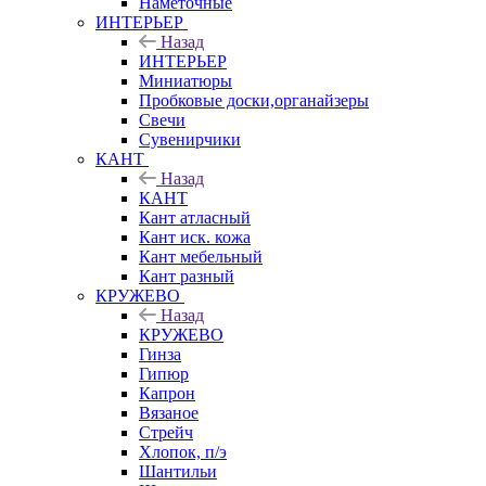
Наметочные
ИНТЕРЬЕР
Назад
ИНТЕРЬЕР
Миниатюры
Пробковые доски,органайзеры
Свечи
Сувенирчики
КАНТ
Назад
КАНТ
Кант атласный
Кант иск. кожа
Кант мебельный
Кант разный
КРУЖЕВО
Назад
КРУЖЕВО
Гинза
Гипюр
Капрон
Вязаное
Стрейч
Хлопок, п/э
Шантильи