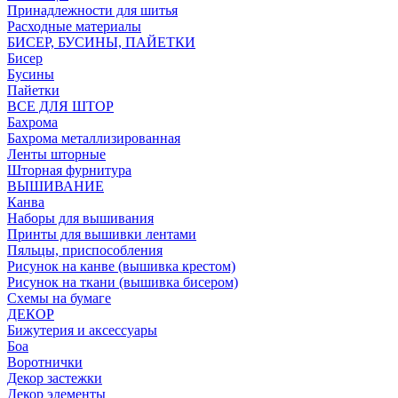
Принадлежности для шитья
Расходные материалы
БИСЕР, БУСИНЫ, ПАЙЕТКИ
Бисер
Бусины
Пайетки
ВСЕ ДЛЯ ШТОР
Бахрома
Бахрома металлизированная
Ленты шторные
Шторная фурнитура
ВЫШИВАНИЕ
Канва
Наборы для вышивания
Принты для вышивки лентами
Пяльцы, приспособления
Рисунок на канве (вышивка крестом)
Рисунок на ткани (вышивка бисером)
Схемы на бумаге
ДЕКОР
Бижутерия и аксессуары
Боа
Воротнички
Декор застежки
Декор элементы