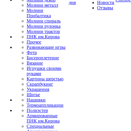
дня
Новости
Молнии металл
Отзывы
Молнии
Прибалтика
Молнии спираль
Молнии рулонка
Молнии трактор
ПНК им.Кирова
Прочее
Развивающие игры
Фетр
Бисероплетение
Вязание
Игрушки своими
руками
Картины шерстью
Скрапбукинг
Украшения
Шитье
Нашивки
Термоаппликации
Полиэстер
Армированные
ПНК им.Кирова
Специальные