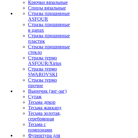
Крючки вязальные
Спицы вязальные
Стразы пришивные
ASFOUR
Стразы пришивные
в цапах
Стразы пришивные
пластик
Стразы пришивные
стекло
Стразы термо
ASFOUR/Xirius
Стразы термо
SWAROVSKI
Стразы термо
прочие
Вьюнчик (зиг-заг)
Сутаж
Тесьма декор
Тесьма жаккард
Тесьма золотая,
серебрянная
Тесьма с
помпонами
Фурнитура для