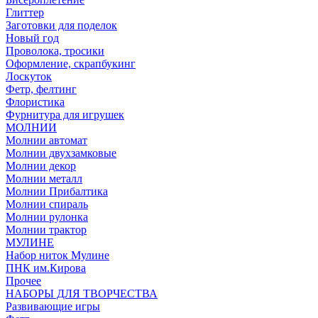
Глиттер
Заготовки для поделок
Новый год
Проволока, тросики
Оформление, скрапбукинг
Лоскуток
Фетр, фелтинг
Флористика
Фурнитура для игрушек
МОЛНИИ
Молнии автомат
Молнии двухзамковые
Молнии декор
Молнии металл
Молнии Прибалтика
Молнии спираль
Молнии рулонка
Молнии трактор
МУЛИНЕ
Набор ниток Мулине
ПНК им.Кирова
Прочее
НАБОРЫ ДЛЯ ТВОРЧЕСТВА
Развивающие игры