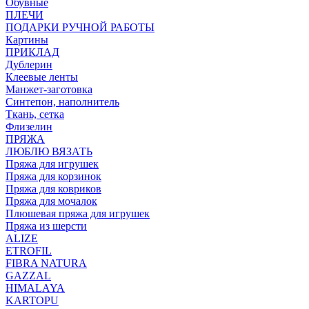
Обувные
ПЛЕЧИ
ПОДАРКИ РУЧНОЙ РАБОТЫ
Картины
ПРИКЛАД
Дублерин
Клеевые ленты
Манжет-заготовка
Синтепон, наполнитель
Ткань, сетка
Флизелин
ПРЯЖА
ЛЮБЛЮ ВЯЗАТЬ
Пряжа для игрушек
Пряжа для корзинок
Пряжа для ковриков
Пряжа для мочалок
Плюшевая пряжа для игрушек
Пряжа из шерсти
ALIZE
ETROFIL
FIBRA NATURA
GAZZAL
HIMALAYA
KARTOPU