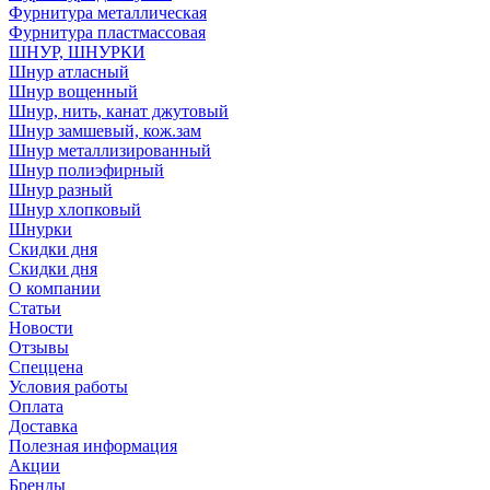
Фурнитура металлическая
Фурнитура пластмассовая
ШНУР, ШНУРКИ
Шнур атласный
Шнур вощенный
Шнур, нить, канат джутовый
Шнур замшевый, кож.зам
Шнур металлизированный
Шнур полиэфирный
Шнур разный
Шнур хлопковый
Шнурки
Скидки дня
Скидки дня
О компании
Статьи
Новости
Отзывы
Спеццена
Условия работы
Оплата
Доставка
Полезная информация
Акции
Бренды