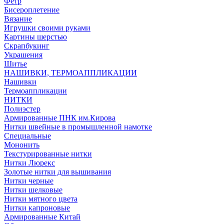
Фетр
Бисероплетение
Вязание
Игрушки своими руками
Картины шерстью
Скрапбукинг
Украшения
Шитье
НАШИВКИ, ТЕРМОАППЛИКАЦИИ
Нашивки
Термоаппликации
НИТКИ
Полиэстер
Армированные ПНК им.Кирова
Нитки швейные в промышленной намотке
Специальные
Мононить
Текстурированные нитки
Нитки Люрекс
Золотые нитки для вышивания
Нитки черные
Нитки шелковые
Нитки мятного цвета
Нитки капроновые
Армированные Китай