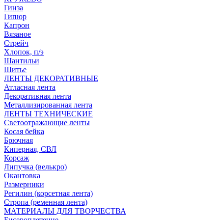
Гинза
Гипюр
Капрон
Вязаное
Стрейч
Хлопок, п/э
Шантильи
Шитье
ЛЕНТЫ ДЕКОРАТИВНЫЕ
Атласная лента
Декоративная лента
Металлизированная лента
ЛЕНТЫ ТЕХНИЧЕСКИЕ
Светоотражающие ленты
Косая бейка
Брючная
Киперная, СВЛ
Корсаж
Липучка (велькро)
Окантовка
Размерники
Регилин (корсетная лента)
Стропа (ременная лента)
МАТЕРИАЛЫ ДЛЯ ТВОРЧЕСТВА
Бисероплетение