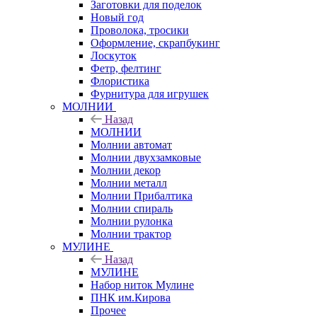
Заготовки для поделок
Новый год
Проволока, тросики
Оформление, скрапбукинг
Лоскуток
Фетр, фелтинг
Флористика
Фурнитура для игрушек
МОЛНИИ
Назад
МОЛНИИ
Молнии автомат
Молнии двухзамковые
Молнии декор
Молнии металл
Молнии Прибалтика
Молнии спираль
Молнии рулонка
Молнии трактор
МУЛИНЕ
Назад
МУЛИНЕ
Набор ниток Мулине
ПНК им.Кирова
Прочее