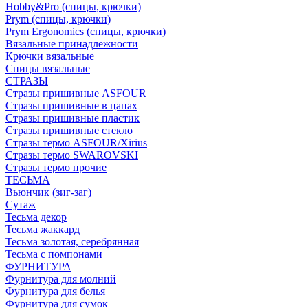
Hobby&Pro (спицы, крючки)
Prym (спицы, крючки)
Prym Ergonomics (спицы, крючки)
Вязальные принадлежности
Крючки вязальные
Спицы вязальные
СТРАЗЫ
Стразы пришивные ASFOUR
Стразы пришивные в цапах
Стразы пришивные пластик
Стразы пришивные стекло
Стразы термо ASFOUR/Xirius
Стразы термо SWAROVSKI
Стразы термо прочие
ТЕСЬМА
Вьюнчик (зиг-заг)
Сутаж
Тесьма декор
Тесьма жаккард
Тесьма золотая, серебрянная
Тесьма с помпонами
ФУРНИТУРА
Фурнитура для молний
Фурнитура для белья
Фурнитура для сумок