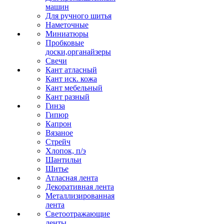
машин
Для ручного шитья
Наметочные
Миниатюры
Пробковые
доски,органайзеры
Свечи
Кант атласный
Кант иск. кожа
Кант мебельный
Кант разный
Гинза
Гипюр
Капрон
Вязаное
Стрейч
Хлопок, п/э
Шантильи
Шитье
Атласная лента
Декоративная лента
Металлизированная
лента
Светоотражающие
ленты