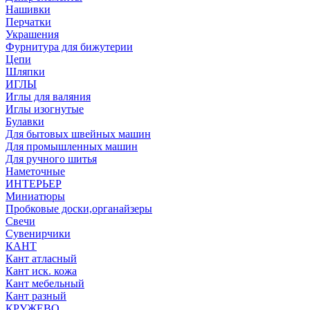
Нашивки
Перчатки
Украшения
Фурнитура для бижутерии
Цепи
Шляпки
ИГЛЫ
Иглы для валяния
Иглы изогнутые
Булавки
Для бытовых швейных машин
Для промышленных машин
Для ручного шитья
Наметочные
ИНТЕРЬЕР
Миниатюры
Пробковые доски,органайзеры
Свечи
Сувенирчики
КАНТ
Кант атласный
Кант иск. кожа
Кант мебельный
Кант разный
КРУЖЕВО