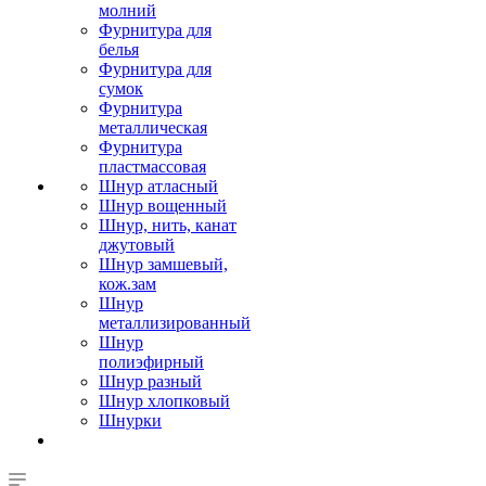
молний
Фурнитура для
белья
Фурнитура для
сумок
Фурнитура
металлическая
Фурнитура
пластмассовая
Шнур атласный
Шнур вощенный
Шнур, нить, канат
джутовый
Шнур замшевый,
кож.зам
Шнур
металлизированный
Шнур
полиэфирный
Шнур разный
Шнур хлопковый
Шнурки