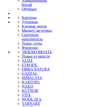
Армированные
Китай
Обувные
Картины
Дублерин
Клеевые ленты
Манжет-заготовка
Синтепон,
наполнитель
Ткань, сетка
Флизелин
ЛЮБЛЮ ВЯЗАТЬ
Пряжа из шерсти
ALIZE
ETROFIL
FIBRA NATURA
GAZZAL
HIMALAYA
KARTOPU
NAKO
KUTNOR
VITA
WOOL SEA
YARNART