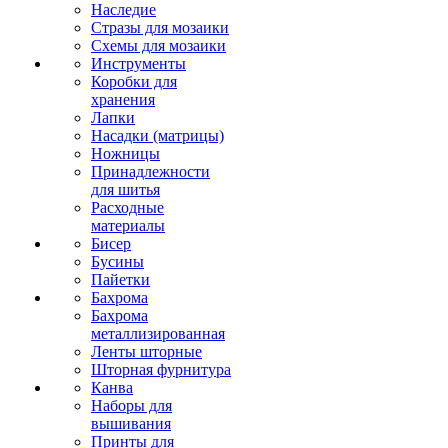
Наследие
Стразы для мозаики
Схемы для мозаики
Инструменты
Коробки для
хранения
Лапки
Насадки (матрицы)
Ножницы
Принадлежности
для шитья
Расходные
материалы
Бисер
Бусины
Пайетки
Бахрома
Бахрома
металлизированная
Ленты шторные
Шторная фурнитура
Канва
Наборы для
вышивания
Принты для