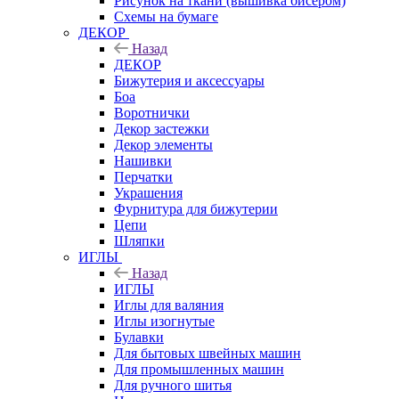
Рисунок на ткани (вышивка бисером)
Схемы на бумаге
ДЕКОР
Назад
ДЕКОР
Бижутерия и аксессуары
Боа
Воротнички
Декор застежки
Декор элементы
Нашивки
Перчатки
Украшения
Фурнитура для бижутерии
Цепи
Шляпки
ИГЛЫ
Назад
ИГЛЫ
Иглы для валяния
Иглы изогнутые
Булавки
Для бытовых швейных машин
Для промышленных машин
Для ручного шитья