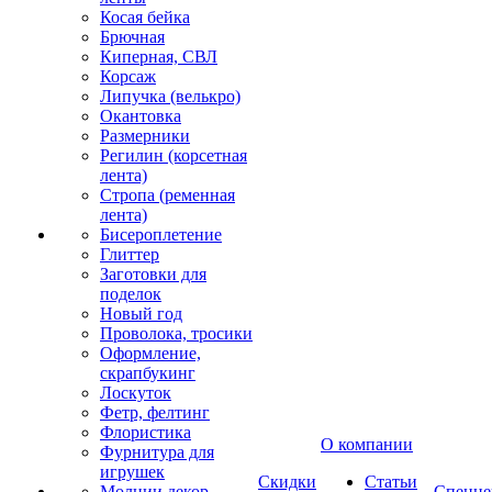
Косая бейка
Брючная
Киперная, СВЛ
Корсаж
Липучка (велькро)
Окантовка
Размерники
Регилин (корсетная
лента)
Стропа (ременная
лента)
Бисероплетение
Глиттер
Заготовки для
поделок
Новый год
Проволока, тросики
Оформление,
скрапбукинг
Лоскуток
Фетр, фелтинг
Флористика
О компании
Фурнитура для
игрушек
Скидки
Статьи
Молнии декор
Спецце