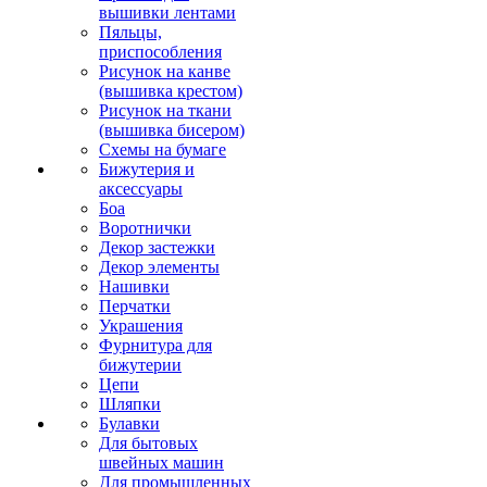
вышивки лентами
Пяльцы,
приспособления
Рисунок на канве
(вышивка крестом)
Рисунок на ткани
(вышивка бисером)
Схемы на бумаге
Бижутерия и
аксессуары
Боа
Воротнички
Декор застежки
Декор элементы
Нашивки
Перчатки
Украшения
Фурнитура для
бижутерии
Цепи
Шляпки
Булавки
Для бытовых
швейных машин
Для промышленных