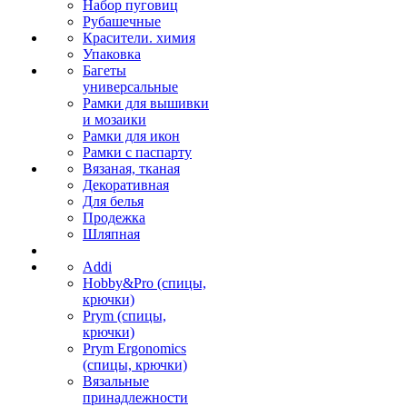
Набор пуговиц
Рубашечные
Красители. химия
Упаковка
Багеты
универсальные
Рамки для вышивки
и мозаики
Рамки для икон
Рамки с паспарту
Вязаная, тканая
Декоративная
Для белья
Продежка
Шляпная
Addi
Hobby&Pro (спицы,
крючки)
Prym (спицы,
крючки)
Prym Ergonomics
(спицы, крючки)
Вязальные
принадлежности