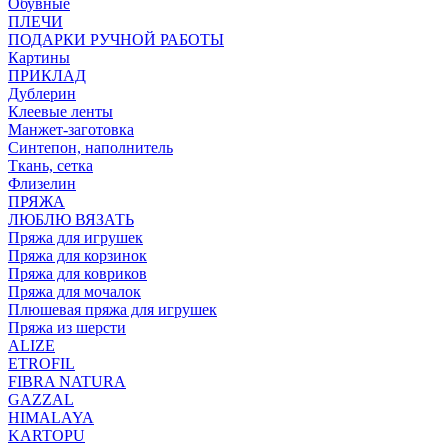
Обувные
ПЛЕЧИ
ПОДАРКИ РУЧНОЙ РАБОТЫ
Картины
ПРИКЛАД
Дублерин
Клеевые ленты
Манжет-заготовка
Синтепон, наполнитель
Ткань, сетка
Флизелин
ПРЯЖА
ЛЮБЛЮ ВЯЗАТЬ
Пряжа для игрушек
Пряжа для корзинок
Пряжа для ковриков
Пряжа для мочалок
Плюшевая пряжа для игрушек
Пряжа из шерсти
ALIZE
ETROFIL
FIBRA NATURA
GAZZAL
HIMALAYA
KARTOPU