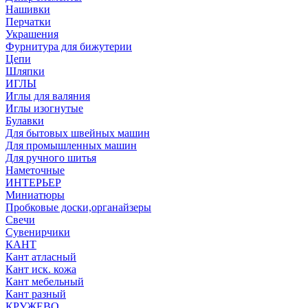
Нашивки
Перчатки
Украшения
Фурнитура для бижутерии
Цепи
Шляпки
ИГЛЫ
Иглы для валяния
Иглы изогнутые
Булавки
Для бытовых швейных машин
Для промышленных машин
Для ручного шитья
Наметочные
ИНТЕРЬЕР
Миниатюры
Пробковые доски,органайзеры
Свечи
Сувенирчики
КАНТ
Кант атласный
Кант иск. кожа
Кант мебельный
Кант разный
КРУЖЕВО