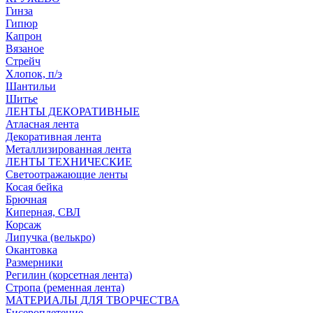
Гинза
Гипюр
Капрон
Вязаное
Стрейч
Хлопок, п/э
Шантильи
Шитье
ЛЕНТЫ ДЕКОРАТИВНЫЕ
Атласная лента
Декоративная лента
Металлизированная лента
ЛЕНТЫ ТЕХНИЧЕСКИЕ
Светоотражающие ленты
Косая бейка
Брючная
Киперная, СВЛ
Корсаж
Липучка (велькро)
Окантовка
Размерники
Регилин (корсетная лента)
Стропа (ременная лента)
МАТЕРИАЛЫ ДЛЯ ТВОРЧЕСТВА
Бисероплетение