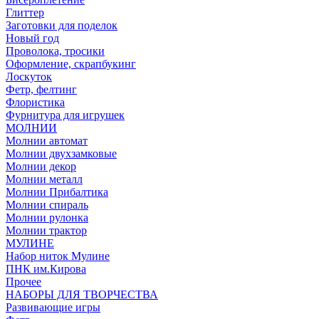
Глиттер
Заготовки для поделок
Новый год
Проволока, тросики
Оформление, скрапбукинг
Лоскуток
Фетр, фелтинг
Флористика
Фурнитура для игрушек
МОЛНИИ
Молнии автомат
Молнии двухзамковые
Молнии декор
Молнии металл
Молнии Прибалтика
Молнии спираль
Молнии рулонка
Молнии трактор
МУЛИНЕ
Набор ниток Мулине
ПНК им.Кирова
Прочее
НАБОРЫ ДЛЯ ТВОРЧЕСТВА
Развивающие игры