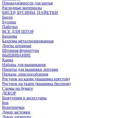
Принадлежности для шитья
Расходные материалы
БИСЕР, БУСИНЫ, ПАЙЕТКИ
Бисер
Бусины
Пайетки
ВСЕ ДЛЯ ШТОР
Бахрома
Бахрома металлизированная
Ленты шторные
Шторная фурнитура
ВЫШИВАНИЕ
Канва
Наборы для вышивания
Принты для вышивки лентами
Пяльцы, приспособления
Рисунок на канве (вышивка крестом)
Рисунок на ткани (вышивка бисером)
Схемы на бумаге
ДЕКОР
Бижутерия и аксессуары
Боа
Воротнички
Декор застежки
Декор элементы