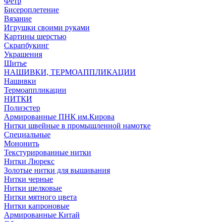
Фетр
Бисероплетение
Вязание
Игрушки своими руками
Картины шерстью
Скрапбукинг
Украшения
Шитье
НАШИВКИ, ТЕРМОАППЛИКАЦИИ
Нашивки
Термоаппликации
НИТКИ
Полиэстер
Армированные ПНК им.Кирова
Нитки швейные в промышленной намотке
Специальные
Мононить
Текстурированные нитки
Нитки Люрекс
Золотые нитки для вышивания
Нитки черные
Нитки шелковые
Нитки мятного цвета
Нитки капроновые
Армированные Китай