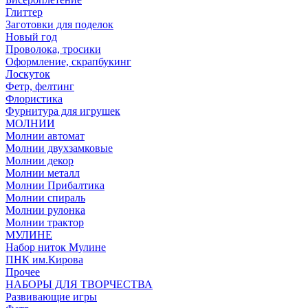
Глиттер
Заготовки для поделок
Новый год
Проволока, тросики
Оформление, скрапбукинг
Лоскуток
Фетр, фелтинг
Флористика
Фурнитура для игрушек
МОЛНИИ
Молнии автомат
Молнии двухзамковые
Молнии декор
Молнии металл
Молнии Прибалтика
Молнии спираль
Молнии рулонка
Молнии трактор
МУЛИНЕ
Набор ниток Мулине
ПНК им.Кирова
Прочее
НАБОРЫ ДЛЯ ТВОРЧЕСТВА
Развивающие игры