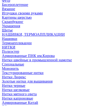
Фетр
Бисероплетение
Вязание
Игрушки своими руками
Картины шерстью
Скрапбукинг
Украшения
Шитье
НАШИВКИ, ТЕРМОАППЛИКАЦИИ
Нашивки
Термоаппликации
НИТКИ
Полиэстер
Армированные ПНК им.Кирова
Нитки швейные в промышленной намотке
Специальные
Мононить
Текстурированные нитки
Нитки Люрекс
Золотые нитки для вышивания
Нитки черные
Нитки шелковые
Нитки мятного цвета
Нитки капроновые
Армированные Китай