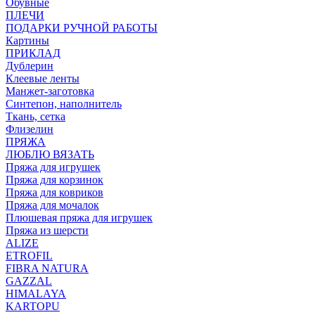
Обувные
ПЛЕЧИ
ПОДАРКИ РУЧНОЙ РАБОТЫ
Картины
ПРИКЛАД
Дублерин
Клеевые ленты
Манжет-заготовка
Синтепон, наполнитель
Ткань, сетка
Флизелин
ПРЯЖА
ЛЮБЛЮ ВЯЗАТЬ
Пряжа для игрушек
Пряжа для корзинок
Пряжа для ковриков
Пряжа для мочалок
Плюшевая пряжа для игрушек
Пряжа из шерсти
ALIZE
ETROFIL
FIBRA NATURA
GAZZAL
HIMALAYA
KARTOPU