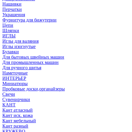
Нашивки
Перчатки
Украшения
Фурнитура для бижутерии
Цепи
Шляпки
ИГЛЫ
Иглы для валяния
Иглы изогнутые
Булавки
Для бытовых швейных машин
Для промышленных машин
Для ручного шитья
Наметочные
ИНТЕРЬЕР
Миниатюры
Пробковые доски,органайзеры
Свечи
Сувенирчики
КАНТ
Кант атласный
Кант иск. кожа
Кант мебельный
Кант разный
КРУЖЕВО