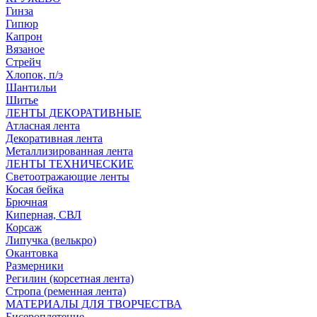
Гинза
Гипюр
Капрон
Вязаное
Стрейч
Хлопок, п/э
Шантильи
Шитье
ЛЕНТЫ ДЕКОРАТИВНЫЕ
Атласная лента
Декоративная лента
Металлизированная лента
ЛЕНТЫ ТЕХНИЧЕСКИЕ
Светоотражающие ленты
Косая бейка
Брючная
Киперная, СВЛ
Корсаж
Липучка (велькро)
Окантовка
Размерники
Регилин (корсетная лента)
Стропа (ременная лента)
МАТЕРИАЛЫ ДЛЯ ТВОРЧЕСТВА
Бисероплетение