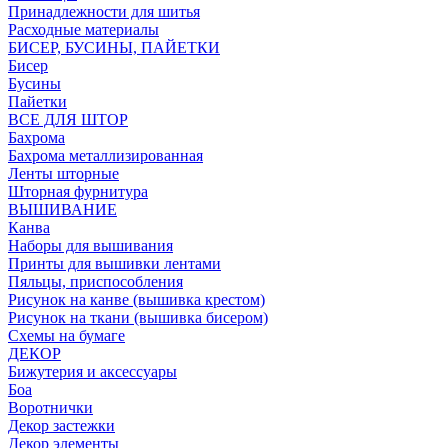
Принадлежности для шитья
Расходные материалы
БИСЕР, БУСИНЫ, ПАЙЕТКИ
Бисер
Бусины
Пайетки
ВСЕ ДЛЯ ШТОР
Бахрома
Бахрома металлизированная
Ленты шторные
Шторная фурнитура
ВЫШИВАНИЕ
Канва
Наборы для вышивания
Принты для вышивки лентами
Пяльцы, приспособления
Рисунок на канве (вышивка крестом)
Рисунок на ткани (вышивка бисером)
Схемы на бумаге
ДЕКОР
Бижутерия и аксессуары
Боа
Воротнички
Декор застежки
Декор элементы