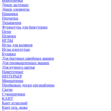
Воротнички
Декор застежки
Декор элементы
Нашивки
Перчатки
Украшения
Фурнитура для бижутерии
Цепи
Шляпки
ИГЛЫ
Иглы для валяния
Иглы изогнутые
Булавки
Для бытовых швейных машин
Для промышленных машин
Для ручного шитья
Наметочные
ИНТЕРЬЕР
Миниатюры
Пробковые доски,органайзеры
Свечи
Сувенирчики
КАНТ
Кант атласный
Кант иск. кожа