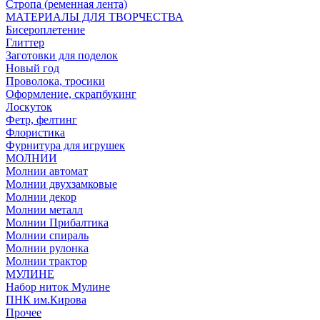
Стропа (ременная лента)
МАТЕРИАЛЫ ДЛЯ ТВОРЧЕСТВА
Бисероплетение
Глиттер
Заготовки для поделок
Новый год
Проволока, тросики
Оформление, скрапбукинг
Лоскуток
Фетр, фелтинг
Флористика
Фурнитура для игрушек
МОЛНИИ
Молнии автомат
Молнии двухзамковые
Молнии декор
Молнии металл
Молнии Прибалтика
Молнии спираль
Молнии рулонка
Молнии трактор
МУЛИНЕ
Набор ниток Мулине
ПНК им.Кирова
Прочее