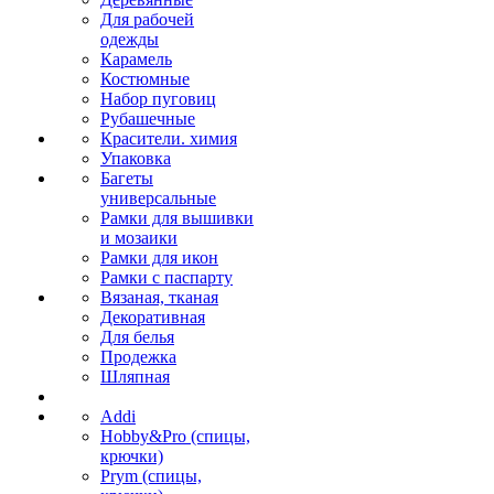
Для рабочей
одежды
Карамель
Костюмные
Набор пуговиц
Рубашечные
Красители. химия
Упаковка
Багеты
универсальные
Рамки для вышивки
и мозаики
Рамки для икон
Рамки с паспарту
Вязаная, тканая
Декоративная
Для белья
Продежка
Шляпная
Addi
Hobby&Pro (спицы,
крючки)
Prym (спицы,