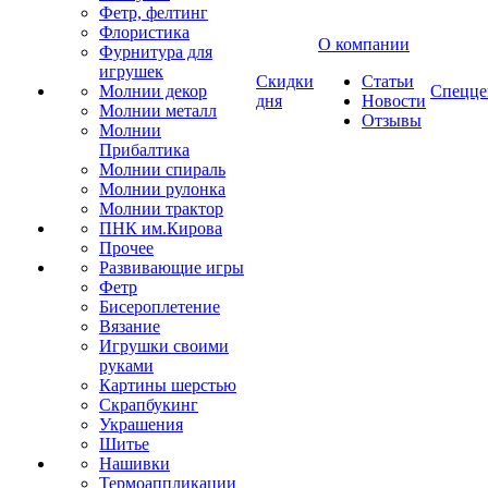
Фетр, фелтинг
Флористика
О компании
Фурнитура для
игрушек
Скидки
Статьи
Молнии декор
Спецце
дня
Новости
Молнии металл
Отзывы
Молнии
Прибалтика
Молнии спираль
Молнии рулонка
Молнии трактор
ПНК им.Кирова
Прочее
Развивающие игры
Фетр
Бисероплетение
Вязание
Игрушки своими
руками
Картины шерстью
Скрапбукинг
Украшения
Шитье
Нашивки
Термоаппликации