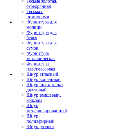
Тесьма золотая,
серебрянная
Тесьма с
помпонами
Фурнитура для
молний
Фурнитура для
белья
Фурнитура для
сумок
Фурнитура
металлическая
Фурнитура
пластмассовая
Шнур атласный
Шнур вощенный
Шнур, нить, канат
джутовый
Шнур замшевый,
кож.зам
Шнур
металлизированный
Шнур
полиэфирный
Шнур разный