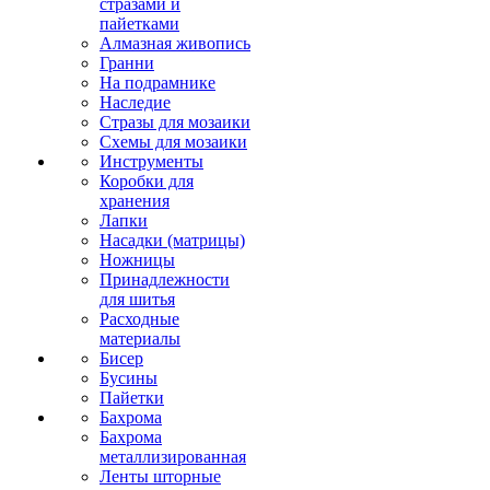
стразами и
пайетками
Алмазная живопись
Гранни
На подрамнике
Наследие
Стразы для мозаики
Схемы для мозаики
Инструменты
Коробки для
хранения
Лапки
Насадки (матрицы)
Ножницы
Принадлежности
для шитья
Расходные
материалы
Бисер
Бусины
Пайетки
Бахрома
Бахрома
металлизированная
Ленты шторные