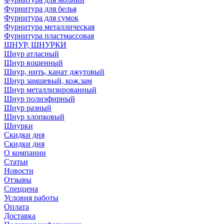
Фурнитура для белья
Фурнитура для сумок
Фурнитура металлическая
Фурнитура пластмассовая
ШНУР, ШНУРКИ
Шнур атласный
Шнур вощенный
Шнур, нить, канат джутовый
Шнур замшевый, кож.зам
Шнур металлизированный
Шнур полиэфирный
Шнур разный
Шнур хлопковый
Шнурки
Скидки дня
Скидки дня
О компании
Статьи
Новости
Отзывы
Спеццена
Условия работы
Оплата
Доставка