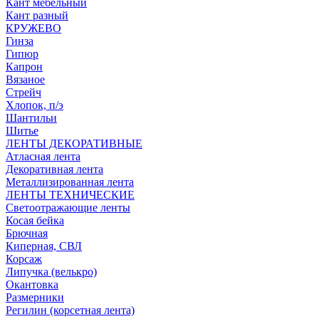
Кант мебельный
Кант разный
КРУЖЕВО
Гинза
Гипюр
Капрон
Вязаное
Стрейч
Хлопок, п/э
Шантильи
Шитье
ЛЕНТЫ ДЕКОРАТИВНЫЕ
Атласная лента
Декоративная лента
Металлизированная лента
ЛЕНТЫ ТЕХНИЧЕСКИЕ
Светоотражающие ленты
Косая бейка
Брючная
Киперная, СВЛ
Корсаж
Липучка (велькро)
Окантовка
Размерники
Регилин (корсетная лента)