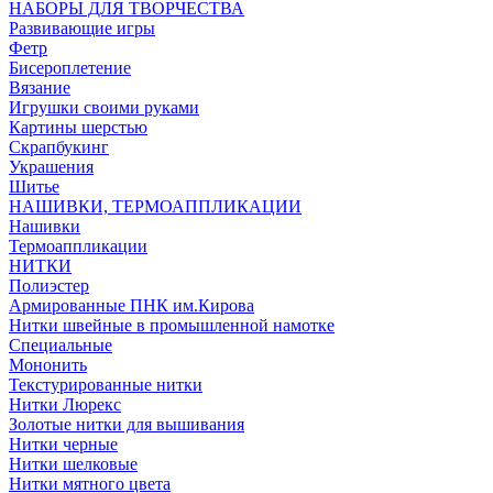
НАБОРЫ ДЛЯ ТВОРЧЕСТВА
Развивающие игры
Фетр
Бисероплетение
Вязание
Игрушки своими руками
Картины шерстью
Скрапбукинг
Украшения
Шитье
НАШИВКИ, ТЕРМОАППЛИКАЦИИ
Нашивки
Термоаппликации
НИТКИ
Полиэстер
Армированные ПНК им.Кирова
Нитки швейные в промышленной намотке
Специальные
Мононить
Текстурированные нитки
Нитки Люрекс
Золотые нитки для вышивания
Нитки черные
Нитки шелковые
Нитки мятного цвета