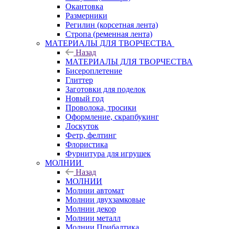
Окантовка
Размерники
Регилин (корсетная лента)
Стропа (ременная лента)
МАТЕРИАЛЫ ДЛЯ ТВОРЧЕСТВА
Назад
МАТЕРИАЛЫ ДЛЯ ТВОРЧЕСТВА
Бисероплетение
Глиттер
Заготовки для поделок
Новый год
Проволока, тросики
Оформление, скрапбукинг
Лоскуток
Фетр, фелтинг
Флористика
Фурнитура для игрушек
МОЛНИИ
Назад
МОЛНИИ
Молнии автомат
Молнии двухзамковые
Молнии декор
Молнии металл
Молнии Прибалтика