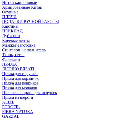
Нитки капроновые
Армированные Китай
Обувные
ПЛЕЧИ
ПОДАРКИ РУЧНОЙ РАБОТЫ
Картины
ПРИКЛАД
Дублерин
Клеевые ленты
Манжет-заготовка
Синтепон, наполнитель
Ткань, сетка
Флизелин
ПРЯЖА
ЛЮБЛЮ ВЯЗАТЬ
Пряжа для игрушек
Пряжа для корзинок
Пряжа для ковриков
Пряжа для мочалок
Плюшевая пряжа для игрушек
Пряжа из шерсти
ALIZE
ETROFIL
FIBRA NATURA
GAZZAL