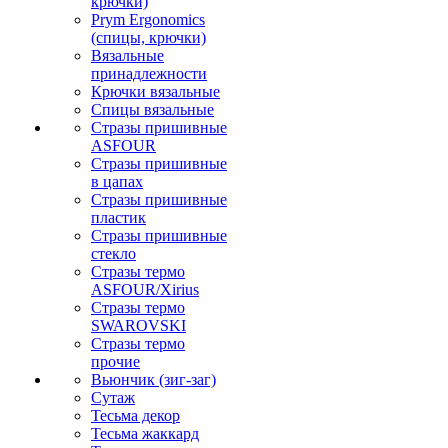
крючки)
Prym Ergonomics
(спицы, крючки)
Вязальные
принадлежности
Крючки вязальные
Спицы вязальные
Стразы пришивные
ASFOUR
Стразы пришивные
в цапах
Стразы пришивные
пластик
Стразы пришивные
стекло
Стразы термо
ASFOUR/Xirius
Стразы термо
SWAROVSKI
Стразы термо
прочие
Вьюнчик (зиг-заг)
Сутаж
Тесьма декор
Тесьма жаккард