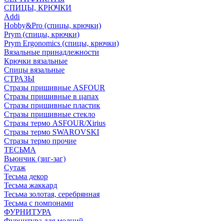
СПИЦЫ, КРЮЧКИ
Addi
Hobby&Pro (спицы, крючки)
Prym (спицы, крючки)
Prym Ergonomics (спицы, крючки)
Вязальные принадлежности
Крючки вязальные
Спицы вязальные
СТРАЗЫ
Стразы пришивные ASFOUR
Стразы пришивные в цапах
Стразы пришивные пластик
Стразы пришивные стекло
Стразы термо ASFOUR/Xirius
Стразы термо SWAROVSKI
Стразы термо прочие
ТЕСЬМА
Вьюнчик (зиг-заг)
Сутаж
Тесьма декор
Тесьма жаккард
Тесьма золотая, серебрянная
Тесьма с помпонами
ФУРНИТУРА
Фурнитура для молний