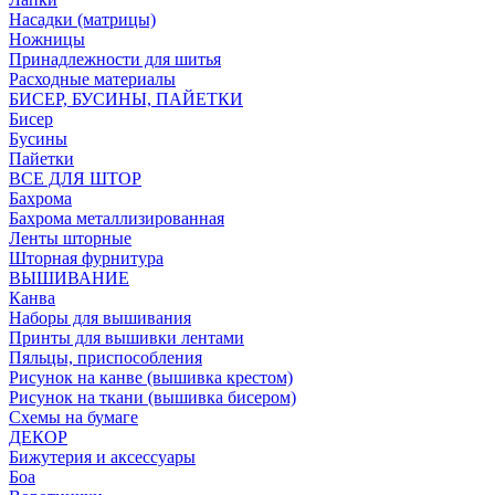
Насадки (матрицы)
Ножницы
Принадлежности для шитья
Расходные материалы
БИСЕР, БУСИНЫ, ПАЙЕТКИ
Бисер
Бусины
Пайетки
ВСЕ ДЛЯ ШТОР
Бахрома
Бахрома металлизированная
Ленты шторные
Шторная фурнитура
ВЫШИВАНИЕ
Канва
Наборы для вышивания
Принты для вышивки лентами
Пяльцы, приспособления
Рисунок на канве (вышивка крестом)
Рисунок на ткани (вышивка бисером)
Схемы на бумаге
ДЕКОР
Бижутерия и аксессуары
Боа