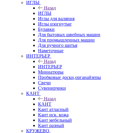
ИГЛЫ
Назад
ИГЛЫ
Иглы для валяния
Иглы изогнутые
Булавки
Для бытовых швейных машин
Для промышленных машин
Для ручного шитья
Наметочные
ИНТЕРЬЕР
Назад
ИНТЕРЬЕР
Миниатюры
Пробковые доски,органайзеры
Свечи
Сувенирчики
КАНТ
Назад
КАНТ
Кант атласный
Кант иск. кожа
Кант мебельный
Кант разный
КРУЖЕВО