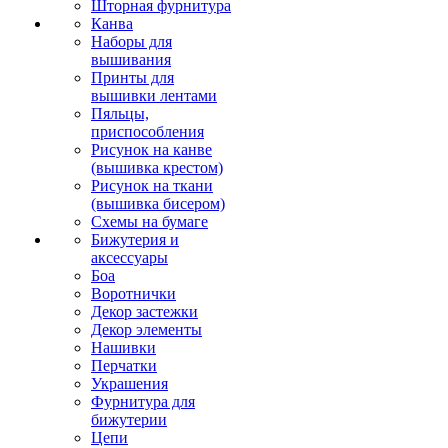
Шторная фурнитура
Канва
Наборы для
вышивания
Принты для
вышивки лентами
Пяльцы,
приспособления
Рисунок на канве
(вышивка крестом)
Рисунок на ткани
(вышивка бисером)
Схемы на бумаге
Бижутерия и
аксессуары
Боа
Воротнички
Декор застежки
Декор элементы
Нашивки
Перчатки
Украшения
Фурнитура для
бижутерии
Цепи