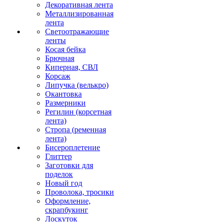
Декоративная лента
Металлизированная
лента
Светоотражающие
ленты
Косая бейка
Брючная
Киперная, СВЛ
Корсаж
Липучка (велькро)
Окантовка
Размерники
Регилин (корсетная
лента)
Стропа (ременная
лента)
Бисероплетение
Глиттер
Заготовки для
поделок
Новый год
Проволока, тросики
Оформление,
скрапбукинг
Лоскуток