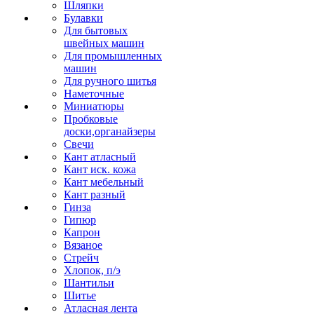
Шляпки
Булавки
Для бытовых
швейных машин
Для промышленных
машин
Для ручного шитья
Наметочные
Миниатюры
Пробковые
доски,органайзеры
Свечи
Кант атласный
Кант иск. кожа
Кант мебельный
Кант разный
Гинза
Гипюр
Капрон
Вязаное
Стрейч
Хлопок, п/э
Шантильи
Шитье
Атласная лента