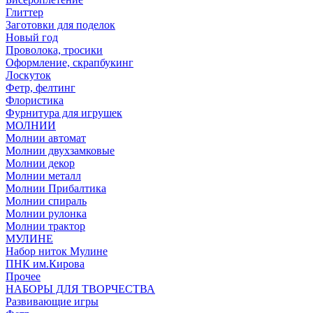
Глиттер
Заготовки для поделок
Новый год
Проволока, тросики
Оформление, скрапбукинг
Лоскуток
Фетр, фелтинг
Флористика
Фурнитура для игрушек
МОЛНИИ
Молнии автомат
Молнии двухзамковые
Молнии декор
Молнии металл
Молнии Прибалтика
Молнии спираль
Молнии рулонка
Молнии трактор
МУЛИНЕ
Набор ниток Мулине
ПНК им.Кирова
Прочее
НАБОРЫ ДЛЯ ТВОРЧЕСТВА
Развивающие игры