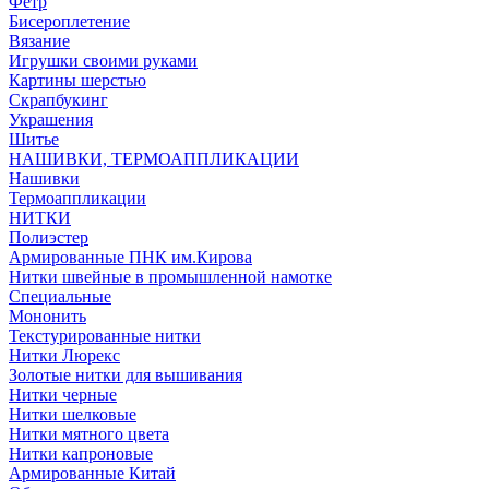
Фетр
Бисероплетение
Вязание
Игрушки своими руками
Картины шерстью
Скрапбукинг
Украшения
Шитье
НАШИВКИ, ТЕРМОАППЛИКАЦИИ
Нашивки
Термоаппликации
НИТКИ
Полиэстер
Армированные ПНК им.Кирова
Нитки швейные в промышленной намотке
Специальные
Мононить
Текстурированные нитки
Нитки Люрекс
Золотые нитки для вышивания
Нитки черные
Нитки шелковые
Нитки мятного цвета
Нитки капроновые
Армированные Китай