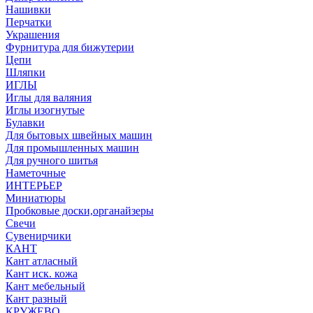
Нашивки
Перчатки
Украшения
Фурнитура для бижутерии
Цепи
Шляпки
ИГЛЫ
Иглы для валяния
Иглы изогнутые
Булавки
Для бытовых швейных машин
Для промышленных машин
Для ручного шитья
Наметочные
ИНТЕРЬЕР
Миниатюры
Пробковые доски,органайзеры
Свечи
Сувенирчики
КАНТ
Кант атласный
Кант иск. кожа
Кант мебельный
Кант разный
КРУЖЕВО