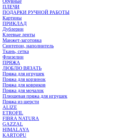
Обувные
ПЛЕЧИ
ПОДАРКИ РУЧНОЙ РАБОТЫ
Картины
ПРИКЛАД
Дублерин
Клеевые ленты
Манжет-заготовка
Синтепон, наполнитель
Ткань, сетка
Флизелин
ПРЯЖА
ЛЮБЛЮ ВЯЗАТЬ
Пряжа для игрушек
Пряжа для корзинок
Пряжа для ковриков
Пряжа для мочалок
Плюшевая пряжа для игрушек
Пряжа из шерсти
ALIZE
ETROFIL
FIBRA NATURA
GAZZAL
HIMALAYA
KARTOPU