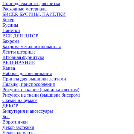
Принадлежности для шитья
Расходные материалы
БИСЕР, БУСИНЫ, ПАЙЕТКИ
Бисер
Бусины
Пайетки
ВСЕ ДЛЯ ШТОР
Бахрома
Бахрома металлизированная
Ленты шторные
Шторная фурнитура
ВЫШИВАНИЕ
Канва
Наборы для вышивания
Принты для вышивки лентами
Пяльцы, приспособления
Рисунок на канве (вышивка крестом)
Рисунок на ткани (вышивка бисером)
Схемы на бумаге
ДЕКОР
Бижутерия и аксессуары
Боа
Воротнички
Декор застежки
Декор элементы