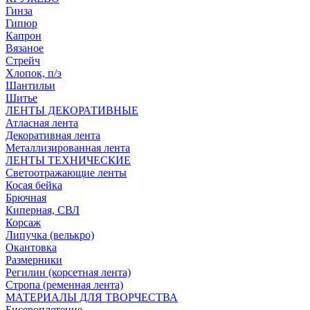
Гинза
Гипюр
Капрон
Вязаное
Стрейч
Хлопок, п/э
Шантильи
Шитье
ЛЕНТЫ ДЕКОРАТИВНЫЕ
Атласная лента
Декоративная лента
Металлизированная лента
ЛЕНТЫ ТЕХНИЧЕСКИЕ
Светоотражающие ленты
Косая бейка
Брючная
Киперная, СВЛ
Корсаж
Липучка (велькро)
Окантовка
Размерники
Регилин (корсетная лента)
Стропа (ременная лента)
МАТЕРИАЛЫ ДЛЯ ТВОРЧЕСТВА
Бисероплетение