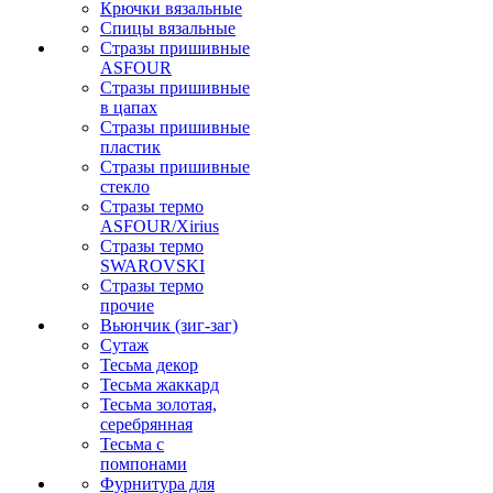
Крючки вязальные
Спицы вязальные
Стразы пришивные
ASFOUR
Стразы пришивные
в цапах
Стразы пришивные
пластик
Стразы пришивные
стекло
Стразы термо
ASFOUR/Xirius
Стразы термо
SWAROVSKI
Стразы термо
прочие
Вьюнчик (зиг-заг)
Сутаж
Тесьма декор
Тесьма жаккард
Тесьма золотая,
серебрянная
Тесьма с
помпонами
Фурнитура для