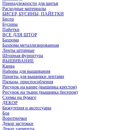
Принадлежности для шитья
Расходные материалы
БИСЕР, БУСИНЫ, ПАЙЕТКИ
Бисер
Бусины
Пайетки
ВСЕ ДЛЯ ШТОР
Бахрома
Бахрома металлизированная
Ленты шторные
Шторная фурнитура
ВЫШИВАНИЕ
Канва
Наборы для вышивания
Принты для вышивки лентами
Пяльцы, приспособления
Рисунок на канве (вышивка крестом)
Рисунок на ткани (вышивка бисером)
Схемы на бумаге
ДЕКОР
Бижутерия и аксессуары
Боа
Воротнички
Декор застежки
Декор элементы