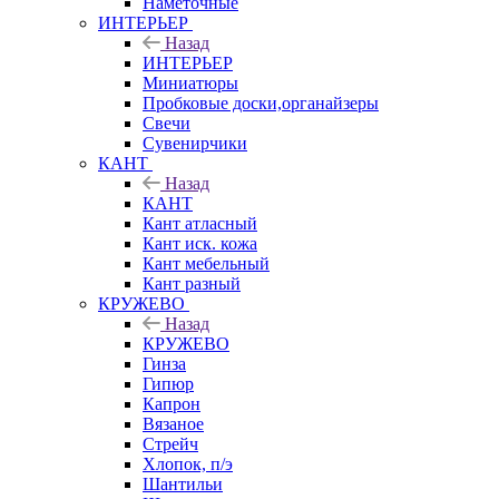
Наметочные
ИНТЕРЬЕР
Назад
ИНТЕРЬЕР
Миниатюры
Пробковые доски,органайзеры
Свечи
Сувенирчики
КАНТ
Назад
КАНТ
Кант атласный
Кант иск. кожа
Кант мебельный
Кант разный
КРУЖЕВО
Назад
КРУЖЕВО
Гинза
Гипюр
Капрон
Вязаное
Стрейч
Хлопок, п/э
Шантильи