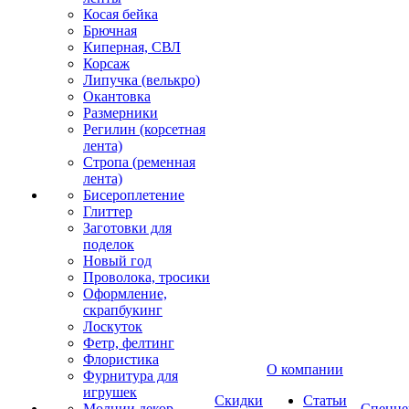
Косая бейка
Брючная
Киперная, СВЛ
Корсаж
Липучка (велькро)
Окантовка
Размерники
Регилин (корсетная
лента)
Стропа (ременная
лента)
Бисероплетение
Глиттер
Заготовки для
поделок
Новый год
Проволока, тросики
Оформление,
скрапбукинг
Лоскуток
Фетр, фелтинг
Флористика
О компании
Фурнитура для
игрушек
Скидки
Статьи
Молнии декор
Спецце