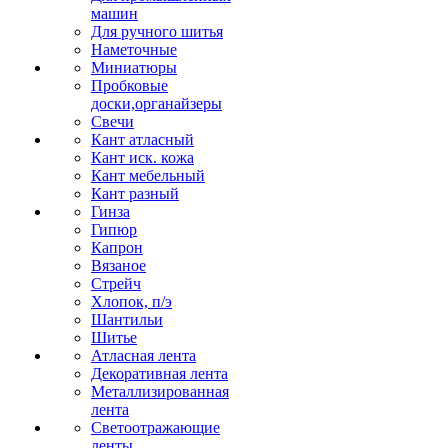
машин
Для ручного шитья
Наметочные
Миниатюры
Пробковые
доски,органайзеры
Свечи
Кант атласный
Кант иск. кожа
Кант мебельный
Кант разный
Гинза
Гипюр
Капрон
Вязаное
Стрейч
Хлопок, п/э
Шантильи
Шитье
Атласная лента
Декоративная лента
Металлизированная
лента
Светоотражающие
ленты