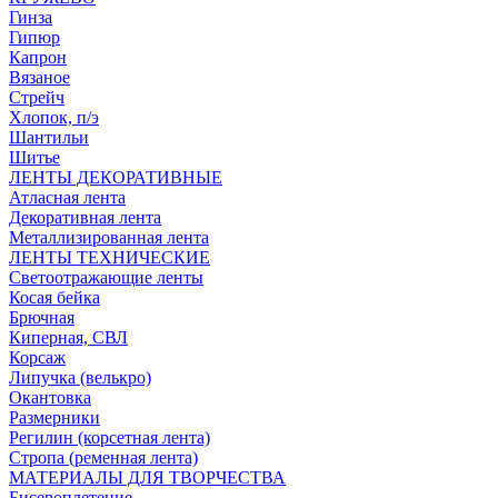
Гинза
Гипюр
Капрон
Вязаное
Стрейч
Хлопок, п/э
Шантильи
Шитье
ЛЕНТЫ ДЕКОРАТИВНЫЕ
Атласная лента
Декоративная лента
Металлизированная лента
ЛЕНТЫ ТЕХНИЧЕСКИЕ
Светоотражающие ленты
Косая бейка
Брючная
Киперная, СВЛ
Корсаж
Липучка (велькро)
Окантовка
Размерники
Регилин (корсетная лента)
Стропа (ременная лента)
МАТЕРИАЛЫ ДЛЯ ТВОРЧЕСТВА
Бисероплетение