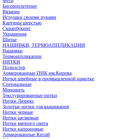
Фетр
Бисероплетение
Вязание
Игрушки своими руками
Картины шерстью
Скрапбукинг
Украшения
Шитье
НАШИВКИ, ТЕРМОАППЛИКАЦИИ
Нашивки
Термоаппликации
НИТКИ
Полиэстер
Армированные ПНК им.Кирова
Нитки швейные в промышленной намотке
Специальные
Мононить
Текстурированные нитки
Нитки Люрекс
Золотые нитки для вышивания
Нитки черные
Нитки шелковые
Нитки мятного цвета
Нитки капроновые
Армированные Китай