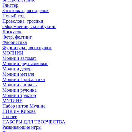
Глиттер
Заготовки для поделок
Новый год
Проволока, тросики
Оформление, скрапбукинг
Лоскуток
Фетр, фелтинг
Флористика
Фурнитура для игрушек
МОЛНИИ
Молнии автомат
Молнии двухзамковые
Молнии декор
Молнии металл
Молнии Прибалтика
Молнии спираль
Молнии рулонка
Молнии трактор
МУЛИНЕ
Набор ниток Мулине
ПНК им.Кирова
Прочее
НАБОРЫ ДЛЯ ТВОРЧЕСТВА
Развивающие игры