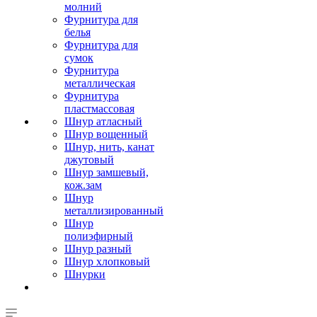
молний
Фурнитура для
белья
Фурнитура для
сумок
Фурнитура
металлическая
Фурнитура
пластмассовая
Шнур атласный
Шнур вощенный
Шнур, нить, канат
джутовый
Шнур замшевый,
кож.зам
Шнур
металлизированный
Шнур
полиэфирный
Шнур разный
Шнур хлопковый
Шнурки