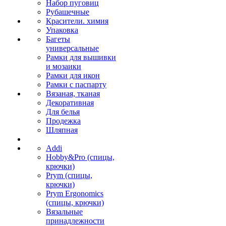
Набор пуговиц
Рубашечные
Красители. химия
Упаковка
Багеты
универсальные
Рамки для вышивки
и мозаики
Рамки для икон
Рамки с паспарту
Вязаная, тканая
Декоративная
Для белья
Продежка
Шляпная
Addi
Hobby&Pro (спицы,
крючки)
Prym (спицы,
крючки)
Prym Ergonomics
(спицы, крючки)
Вязальные
принадлежности