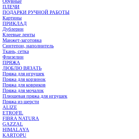
Обувные
ПЛЕЧИ
ПОДАРКИ РУЧНОЙ РАБОТЫ
Картины
ПРИКЛАД
Дублерин
Клеевые ленты
Манжет-заготовка
Синтепон, наполнитель
Ткань, сетка
Флизелин
ПРЯЖА
ЛЮБЛЮ ВЯЗАТЬ
Пряжа для игрушек
Пряжа для корзинок
Пряжа для ковриков
Пряжа для мочалок
Плюшевая пряжа для игрушек
Пряжа из шерсти
ALIZE
ETROFIL
FIBRA NATURA
GAZZAL
HIMALAYA
KARTOPU