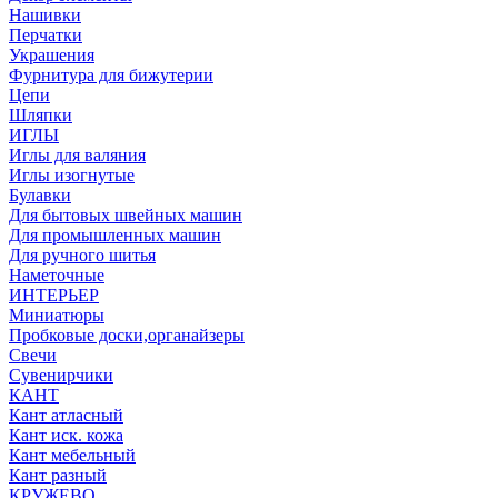
Нашивки
Перчатки
Украшения
Фурнитура для бижутерии
Цепи
Шляпки
ИГЛЫ
Иглы для валяния
Иглы изогнутые
Булавки
Для бытовых швейных машин
Для промышленных машин
Для ручного шитья
Наметочные
ИНТЕРЬЕР
Миниатюры
Пробковые доски,органайзеры
Свечи
Сувенирчики
КАНТ
Кант атласный
Кант иск. кожа
Кант мебельный
Кант разный
КРУЖЕВО