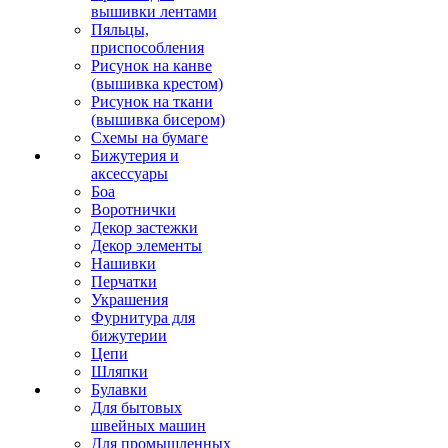
вышивки лентами
Пяльцы,
приспособления
Рисунок на канве
(вышивка крестом)
Рисунок на ткани
(вышивка бисером)
Схемы на бумаге
Бижутерия и
аксессуары
Боа
Воротнички
Декор застежки
Декор элементы
Нашивки
Перчатки
Украшения
Фурнитура для
бижутерии
Цепи
Шляпки
Булавки
Для бытовых
швейных машин
Для промышленных