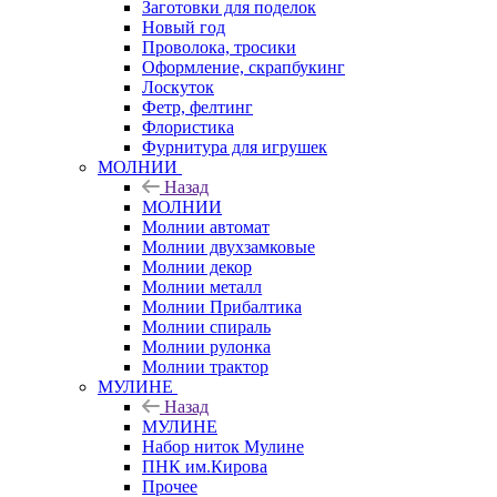
Заготовки для поделок
Новый год
Проволока, тросики
Оформление, скрапбукинг
Лоскуток
Фетр, фелтинг
Флористика
Фурнитура для игрушек
МОЛНИИ
Назад
МОЛНИИ
Молнии автомат
Молнии двухзамковые
Молнии декор
Молнии металл
Молнии Прибалтика
Молнии спираль
Молнии рулонка
Молнии трактор
МУЛИНЕ
Назад
МУЛИНЕ
Набор ниток Мулине
ПНК им.Кирова
Прочее