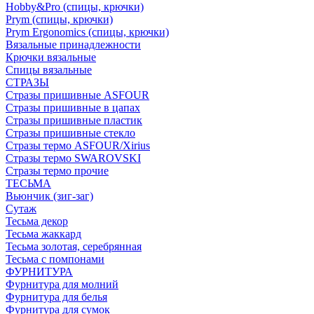
Hobby&Pro (спицы, крючки)
Prym (спицы, крючки)
Prym Ergonomics (спицы, крючки)
Вязальные принадлежности
Крючки вязальные
Спицы вязальные
СТРАЗЫ
Стразы пришивные ASFOUR
Стразы пришивные в цапах
Стразы пришивные пластик
Стразы пришивные стекло
Стразы термо ASFOUR/Xirius
Стразы термо SWAROVSKI
Стразы термо прочие
ТЕСЬМА
Вьюнчик (зиг-заг)
Сутаж
Тесьма декор
Тесьма жаккард
Тесьма золотая, серебрянная
Тесьма с помпонами
ФУРНИТУРА
Фурнитура для молний
Фурнитура для белья
Фурнитура для сумок