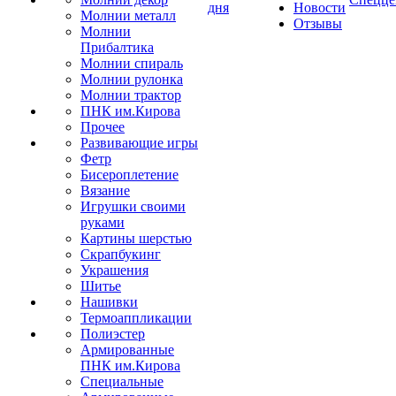
дня
Новости
Молнии металл
Отзывы
Молнии
Прибалтика
Молнии спираль
Молнии рулонка
Молнии трактор
ПНК им.Кирова
Прочее
Развивающие игры
Фетр
Бисероплетение
Вязание
Игрушки своими
руками
Картины шерстью
Скрапбукинг
Украшения
Шитье
Нашивки
Термоаппликации
Полиэстер
Армированные
ПНК им.Кирова
Специальные