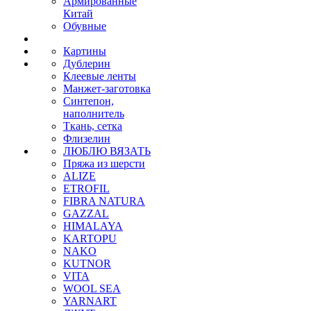
Армированные
Китай
Обувные
Картины
Дублерин
Клеевые ленты
Манжет-заготовка
Синтепон,
наполнитель
Ткань, сетка
Флизелин
ЛЮБЛЮ ВЯЗАТЬ
Пряжа из шерсти
ALIZE
ETROFIL
FIBRA NATURA
GAZZAL
HIMALAYA
KARTOPU
NAKO
KUTNOR
VITA
WOOL SEA
YARNART