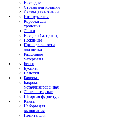
Наследие
Стразы для мозаики
Схемы для мозаики
Инструменты
Коробки для
хранения
Лапки
Насадки (матрицы)
Ножницы
Принадлежности
для шитья
Расходные
материалы
Бисер
Бусины
Пайетки
Бахрома
Бахрома
металлизированная
Ленты шторные
Шторная фурнитура
Канва
Наборы для
вышивания
Принты для