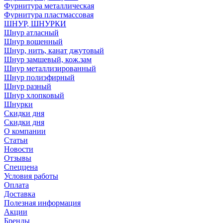
Фурнитура металлическая
Фурнитура пластмассовая
ШНУР, ШНУРКИ
Шнур атласный
Шнур вощенный
Шнур, нить, канат джутовый
Шнур замшевый, кож.зам
Шнур металлизированный
Шнур полиэфирный
Шнур разный
Шнур хлопковый
Шнурки
Скидки дня
Скидки дня
О компании
Статьи
Новости
Отзывы
Спеццена
Условия работы
Оплата
Доставка
Полезная информация
Акции
Бренды