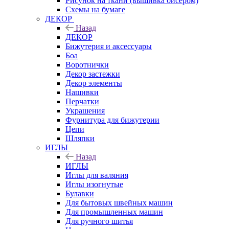
Рисунок на ткани (вышивка бисером)
Схемы на бумаге
ДЕКОР
Назад
ДЕКОР
Бижутерия и аксессуары
Боа
Воротнички
Декор застежки
Декор элементы
Нашивки
Перчатки
Украшения
Фурнитура для бижутерии
Цепи
Шляпки
ИГЛЫ
Назад
ИГЛЫ
Иглы для валяния
Иглы изогнутые
Булавки
Для бытовых швейных машин
Для промышленных машин
Для ручного шитья