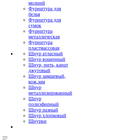
молний
Фурнитура для
белья
Фурнитура для
сумок
Фурнитура
металлическая
Фурнитура
пластмассовая
Шнур атласный
Шнур вощенный
Шнур, нить, канат
джутовый
Шнур замшевый,
кож.зам
Шнур
металлизированный
Шнур
полиэфирный
Шнур разный
Шнур хлопковый
Шнурки