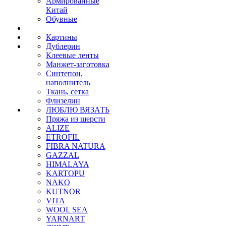
Армированные
Китай
Обувные
Картины
Дублерин
Клеевые ленты
Манжет-заготовка
Синтепон,
наполнитель
Ткань, сетка
Флизелин
ЛЮБЛЮ ВЯЗАТЬ
Пряжа из шерсти
ALIZE
ETROFIL
FIBRA NATURA
GAZZAL
HIMALAYA
KARTOPU
NAKO
KUTNOR
VITA
WOOL SEA
YARNART