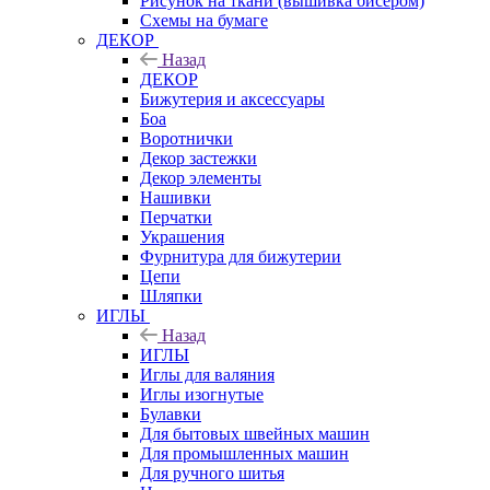
Рисунок на ткани (вышивка бисером)
Схемы на бумаге
ДЕКОР
Назад
ДЕКОР
Бижутерия и аксессуары
Боа
Воротнички
Декор застежки
Декор элементы
Нашивки
Перчатки
Украшения
Фурнитура для бижутерии
Цепи
Шляпки
ИГЛЫ
Назад
ИГЛЫ
Иглы для валяния
Иглы изогнутые
Булавки
Для бытовых швейных машин
Для промышленных машин
Для ручного шитья