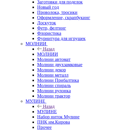
Заготовки для поделок
Новый год
Проволока, тросики
Оформление, скрапбукинг
Лоскуток
Фетр, фелтинг
Флористика
Фурнитура для игрушек
МОЛНИИ
Назад
МОЛНИИ
Молнии автомат
Молнии двухзамковые
Молнии декор
Молнии металл
Молнии Прибалтика
Молнии спираль
Молнии рулонка
Молнии трактор
МУЛИНЕ
Назад
МУЛИНЕ
Набор ниток Мулине
ПНК им.Кирова
Прочее