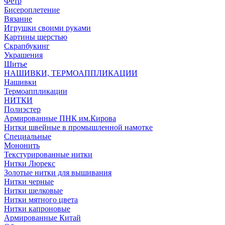
Фетр
Бисероплетение
Вязание
Игрушки своими руками
Картины шерстью
Скрапбукинг
Украшения
Шитье
НАШИВКИ, ТЕРМОАППЛИКАЦИИ
Нашивки
Термоаппликации
НИТКИ
Полиэстер
Армированные ПНК им.Кирова
Нитки швейные в промышленной намотке
Специальные
Мононить
Текстурированные нитки
Нитки Люрекс
Золотые нитки для вышивания
Нитки черные
Нитки шелковые
Нитки мятного цвета
Нитки капроновые
Армированные Китай