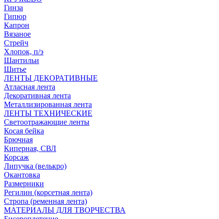
Гинза
Гипюр
Капрон
Вязаное
Стрейч
Хлопок, п/э
Шантильи
Шитье
ЛЕНТЫ ДЕКОРАТИВНЫЕ
Атласная лента
Декоративная лента
Металлизированная лента
ЛЕНТЫ ТЕХНИЧЕСКИЕ
Светоотражающие ленты
Косая бейка
Брючная
Киперная, СВЛ
Корсаж
Липучка (велькро)
Окантовка
Размерники
Регилин (корсетная лента)
Стропа (ременная лента)
МАТЕРИАЛЫ ДЛЯ ТВОРЧЕСТВА
Бисероплетение