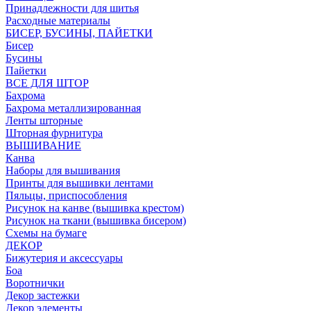
Принадлежности для шитья
Расходные материалы
БИСЕР, БУСИНЫ, ПАЙЕТКИ
Бисер
Бусины
Пайетки
ВСЕ ДЛЯ ШТОР
Бахрома
Бахрома металлизированная
Ленты шторные
Шторная фурнитура
ВЫШИВАНИЕ
Канва
Наборы для вышивания
Принты для вышивки лентами
Пяльцы, приспособления
Рисунок на канве (вышивка крестом)
Рисунок на ткани (вышивка бисером)
Схемы на бумаге
ДЕКОР
Бижутерия и аксессуары
Боа
Воротнички
Декор застежки
Декор элементы