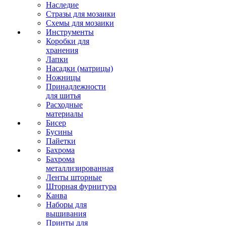
Наследие
Стразы для мозаики
Схемы для мозаики
Инструменты
Коробки для
хранения
Лапки
Насадки (матрицы)
Ножницы
Принадлежности
для шитья
Расходные
материалы
Бисер
Бусины
Пайетки
Бахрома
Бахрома
металлизированная
Ленты шторные
Шторная фурнитура
Канва
Наборы для
вышивания
Принты для