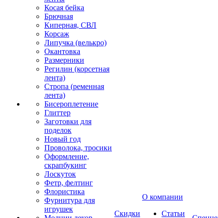
Косая бейка
Брючная
Киперная, СВЛ
Корсаж
Липучка (велькро)
Окантовка
Размерники
Регилин (корсетная
лента)
Стропа (ременная
лента)
Бисероплетение
Глиттер
Заготовки для
поделок
Новый год
Проволока, тросики
Оформление,
скрапбукинг
Лоскуток
Фетр, фелтинг
Флористика
О компании
Фурнитура для
игрушек
Скидки
Статьи
Молнии декор
Спецце