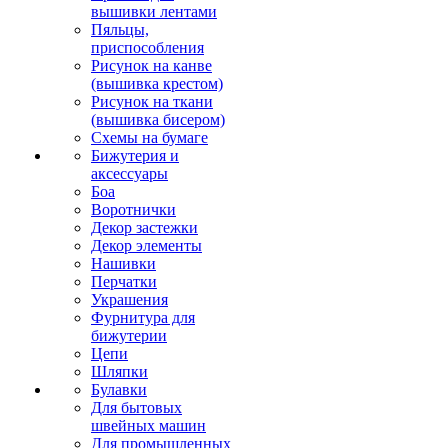
вышивки лентами
Пяльцы,
приспособления
Рисунок на канве
(вышивка крестом)
Рисунок на ткани
(вышивка бисером)
Схемы на бумаге
Бижутерия и
аксессуары
Боа
Воротнички
Декор застежки
Декор элементы
Нашивки
Перчатки
Украшения
Фурнитура для
бижутерии
Цепи
Шляпки
Булавки
Для бытовых
швейных машин
Для промышленных