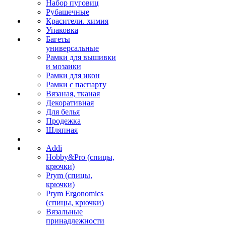
Набор пуговиц
Рубашечные
Красители. химия
Упаковка
Багеты
универсальные
Рамки для вышивки
и мозаики
Рамки для икон
Рамки с паспарту
Вязаная, тканая
Декоративная
Для белья
Продежка
Шляпная
Addi
Hobby&Pro (спицы,
крючки)
Prym (спицы,
крючки)
Prym Ergonomics
(спицы, крючки)
Вязальные
принадлежности