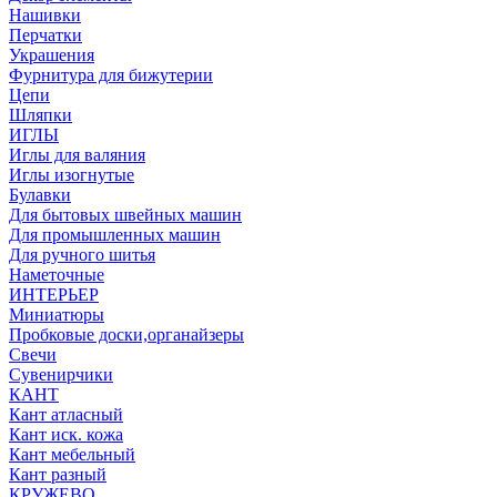
Нашивки
Перчатки
Украшения
Фурнитура для бижутерии
Цепи
Шляпки
ИГЛЫ
Иглы для валяния
Иглы изогнутые
Булавки
Для бытовых швейных машин
Для промышленных машин
Для ручного шитья
Наметочные
ИНТЕРЬЕР
Миниатюры
Пробковые доски,органайзеры
Свечи
Сувенирчики
КАНТ
Кант атласный
Кант иск. кожа
Кант мебельный
Кант разный
КРУЖЕВО