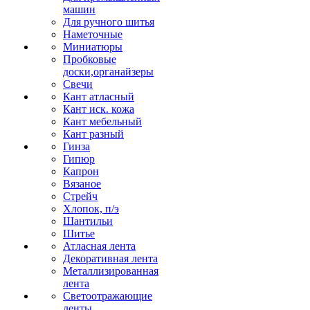
машин
Для ручного шитья
Наметочные
Миниатюры
Пробковые
доски,органайзеры
Свечи
Кант атласный
Кант иск. кожа
Кант мебельный
Кант разный
Гинза
Гипюр
Капрон
Вязаное
Стрейч
Хлопок, п/э
Шантильи
Шитье
Атласная лента
Декоративная лента
Металлизированная
лента
Светоотражающие
ленты