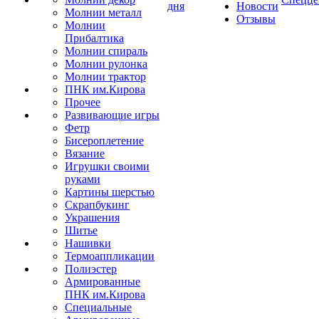
дня
Новости
Молнии металл
Отзывы
Молнии
Прибалтика
Молнии спираль
Молнии рулонка
Молнии трактор
ПНК им.Кирова
Прочее
Развивающие игры
Фетр
Бисероплетение
Вязание
Игрушки своими
руками
Картины шерстью
Скрапбукинг
Украшения
Шитье
Нашивки
Термоаппликации
Полиэстер
Армированные
ПНК им.Кирова
Специальные