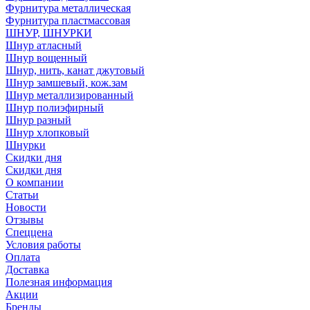
Фурнитура металлическая
Фурнитура пластмассовая
ШНУР, ШНУРКИ
Шнур атласный
Шнур вощенный
Шнур, нить, канат джутовый
Шнур замшевый, кож.зам
Шнур металлизированный
Шнур полиэфирный
Шнур разный
Шнур хлопковый
Шнурки
Скидки дня
Скидки дня
О компании
Статьи
Новости
Отзывы
Спеццена
Условия работы
Оплата
Доставка
Полезная информация
Акции
Бренды