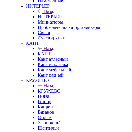
Наметочные
ИНТЕРЬЕР
Назад
ИНТЕРЬЕР
Миниатюры
Пробковые доски,органайзеры
Свечи
Сувенирчики
КАНТ
Назад
КАНТ
Кант атласный
Кант иск. кожа
Кант мебельный
Кант разный
КРУЖЕВО
Назад
КРУЖЕВО
Гинза
Гипюр
Капрон
Вязаное
Стрейч
Хлопок, п/э
Шантильи