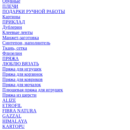
Обувные
ПЛЕЧИ
ПОДАРКИ РУЧНОЙ РАБОТЫ
Картины
ПРИКЛАД
Дублерин
Клеевые ленты
Манжет-заготовка
Синтепон, наполнитель
Ткань, сетка
Флизелин
ПРЯЖА
ЛЮБЛЮ ВЯЗАТЬ
Пряжа для игрушек
Пряжа для корзинок
Пряжа для ковриков
Пряжа для мочалок
Плюшевая пряжа для игрушек
Пряжа из шерсти
ALIZE
ETROFIL
FIBRA NATURA
GAZZAL
HIMALAYA
KARTOPU