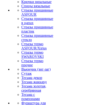
Крючки вязальные
Спицы вязальные
Стразы пришивные
ASFOUR
Стразы пришивные
в цапах
Стразы пришивные
пластик
Стразы пришивные
стекло
Стразы термо
ASFOUR/Xirius
Стразы термо
SWAROVSKI
Стразы термо
прочие
Вьюнчик (зиг-заг)
Сутаж
Тесьма декор
Тесьма жаккард
Тесьма золотая,
серебрянная
Тесьма с
помпонами
Фурнитура для