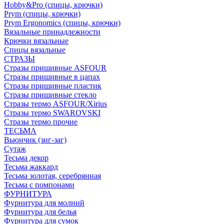
Hobby&Pro (спицы, крючки)
Prym (спицы, крючки)
Prym Ergonomics (спицы, крючки)
Вязальные принадлежности
Крючки вязальные
Спицы вязальные
СТРАЗЫ
Стразы пришивные ASFOUR
Стразы пришивные в цапах
Стразы пришивные пластик
Стразы пришивные стекло
Стразы термо ASFOUR/Xirius
Стразы термо SWAROVSKI
Стразы термо прочие
ТЕСЬМА
Вьюнчик (зиг-заг)
Сутаж
Тесьма декор
Тесьма жаккард
Тесьма золотая, серебрянная
Тесьма с помпонами
ФУРНИТУРА
Фурнитура для молний
Фурнитура для белья
Фурнитура для сумок