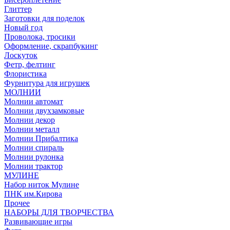
Глиттер
Заготовки для поделок
Новый год
Проволока, тросики
Оформление, скрапбукинг
Лоскуток
Фетр, фелтинг
Флористика
Фурнитура для игрушек
МОЛНИИ
Молнии автомат
Молнии двухзамковые
Молнии декор
Молнии металл
Молнии Прибалтика
Молнии спираль
Молнии рулонка
Молнии трактор
МУЛИНЕ
Набор ниток Мулине
ПНК им.Кирова
Прочее
НАБОРЫ ДЛЯ ТВОРЧЕСТВА
Развивающие игры