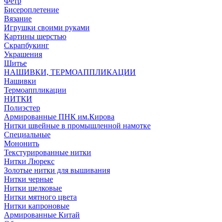
Фетр
Бисероплетение
Вязание
Игрушки своими руками
Картины шерстью
Скрапбукинг
Украшения
Шитье
НАШИВКИ, ТЕРМОАППЛИКАЦИИ
Нашивки
Термоаппликации
НИТКИ
Полиэстер
Армированные ПНК им.Кирова
Нитки швейные в промышленной намотке
Специальные
Мононить
Текстурированные нитки
Нитки Люрекс
Золотые нитки для вышивания
Нитки черные
Нитки шелковые
Нитки мятного цвета
Нитки капроновые
Армированные Китай