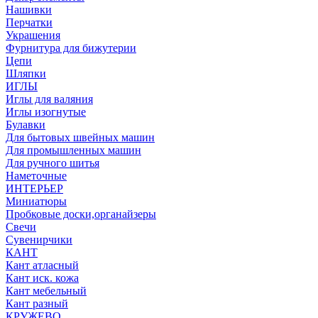
Нашивки
Перчатки
Украшения
Фурнитура для бижутерии
Цепи
Шляпки
ИГЛЫ
Иглы для валяния
Иглы изогнутые
Булавки
Для бытовых швейных машин
Для промышленных машин
Для ручного шитья
Наметочные
ИНТЕРЬЕР
Миниатюры
Пробковые доски,органайзеры
Свечи
Сувенирчики
КАНТ
Кант атласный
Кант иск. кожа
Кант мебельный
Кант разный
КРУЖЕВО