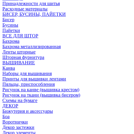
Принадлежности для шитья
Расходные материалы
БИСЕР, БУСИНЫ, ПАЙЕТКИ
Бисер
Бусины
Пайетки
ВСЕ ДЛЯ ШТОР
Бахрома
Бахрома металлизированная
Ленты шторные
Шторная фурнитура
ВЫШИВАНИЕ
Канва
Наборы для вышивания
Принты для вышивки лентами
Пяльцы, приспособления
Рисунок на канве (вышивка крестом)
Рисунок на ткани (вышивка бисером)
Схемы на бумаге
ДЕКОР
Бижутерия и аксессуары
Боа
Воротнички
Декор застежки
Декор элементы