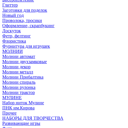
Глиттер
Заготовки для поделок
Новый год
Проволока, тросики
Оформление, скрапбукинг
Лоскуток
Фетр, фелтинг
Флористика
Фурнитура для игрушек
МОЛНИИ
Молнии автомат
Молнии двухзамковые
Молнии декор
Молнии металл
Молнии Прибалтика
Молнии спираль
Молнии рулонка
Молнии трактор
МУЛИНЕ
Набор ниток Мулине
ПНК им.Кирова
Прочее
НАБОРЫ ДЛЯ ТВОРЧЕСТВА
Развивающие игры