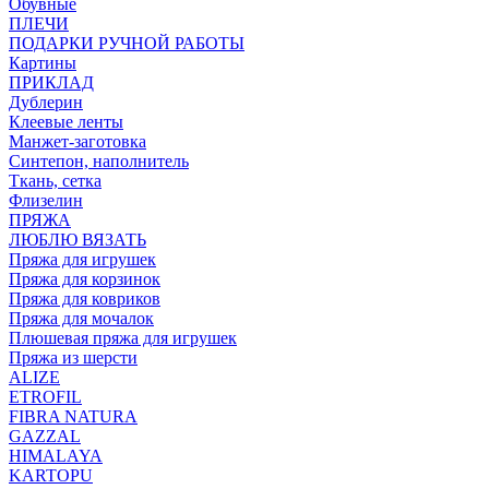
Обувные
ПЛЕЧИ
ПОДАРКИ РУЧНОЙ РАБОТЫ
Картины
ПРИКЛАД
Дублерин
Клеевые ленты
Манжет-заготовка
Синтепон, наполнитель
Ткань, сетка
Флизелин
ПРЯЖА
ЛЮБЛЮ ВЯЗАТЬ
Пряжа для игрушек
Пряжа для корзинок
Пряжа для ковриков
Пряжа для мочалок
Плюшевая пряжа для игрушек
Пряжа из шерсти
ALIZE
ETROFIL
FIBRA NATURA
GAZZAL
HIMALAYA
KARTOPU