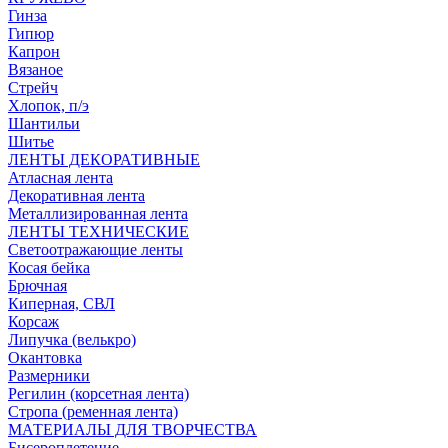
Гинза
Гипюр
Капрон
Вязаное
Стрейч
Хлопок, п/э
Шантильи
Шитье
ЛЕНТЫ ДЕКОРАТИВНЫЕ
Атласная лента
Декоративная лента
Металлизированная лента
ЛЕНТЫ ТЕХНИЧЕСКИЕ
Светоотражающие ленты
Косая бейка
Брючная
Киперная, СВЛ
Корсаж
Липучка (велькро)
Окантовка
Размерники
Регилин (корсетная лента)
Стропа (ременная лента)
МАТЕРИАЛЫ ДЛЯ ТВОРЧЕСТВА
Бисероплетение