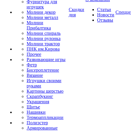
Фурнитура для
игрушек
Скидки
Статьи
Молнии декор
Спецце
дня
Новости
Молнии металл
Отзывы
Молнии
Прибалтика
Молнии спираль
Молнии рулонка
Молнии трактор
ПНК им.Кирова
Прочее
Развивающие игры
Фетр
Бисероплетение
Вязание
Игрушки своими
руками
Картины шерстью
Скрапбукинг
Украшения
Шитье
Нашивки
Термоаппликации
Полиэстер
Армированные