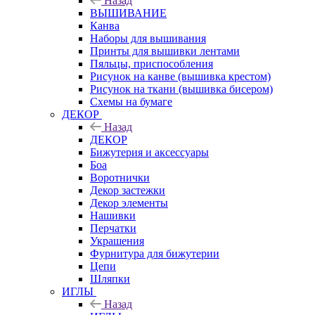
Назад
ВЫШИВАНИЕ
Канва
Наборы для вышивания
Принты для вышивки лентами
Пяльцы, приспособления
Рисунок на канве (вышивка крестом)
Рисунок на ткани (вышивка бисером)
Схемы на бумаге
ДЕКОР
Назад
ДЕКОР
Бижутерия и аксессуары
Боа
Воротнички
Декор застежки
Декор элементы
Нашивки
Перчатки
Украшения
Фурнитура для бижутерии
Цепи
Шляпки
ИГЛЫ
Назад