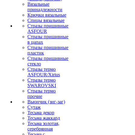
Вязальные
принадлежности
Крючки вязальные
Спицы вязальные
Стразы пришивные
ASFOUR
Стразы пришивные
в цапах
Стразы пришивные
пластик
Стразы пришивные
стекло
Стразы термо
ASFOUR/Xirius
Стразы термо
SWAROVSKI
Стразы термо
прочие
Вьюнчик (зиг-заг)
Сутаж
Тесьма декор
Тесьма жаккард
Тесьма золотая,
серебрянная
Тесьма с