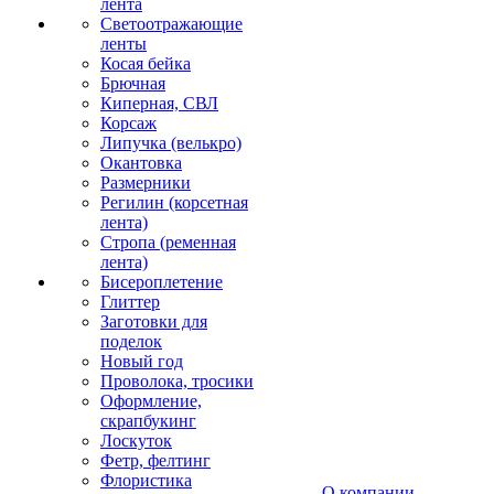
лента
Светоотражающие
ленты
Косая бейка
Брючная
Киперная, СВЛ
Корсаж
Липучка (велькро)
Окантовка
Размерники
Регилин (корсетная
лента)
Стропа (ременная
лента)
Бисероплетение
Глиттер
Заготовки для
поделок
Новый год
Проволока, тросики
Оформление,
скрапбукинг
Лоскуток
Фетр, фелтинг
Флористика
О компании