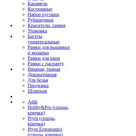
Карамель
Костюмные
Набор пуговиц
Рубашечные
Красители. химия
Упаковка
Багеты
универсальные
Рамки для вышивки
и мозаики
Рамки для икон
Рамки с паспарту
Вязаная, тканая
Декоративная
Для белья
Продежка
Шляпная
Addi
Hobby&Pro (спицы,
крючки)
Prym (спицы,
крючки)
Prym Ergonomics
(спицы, крючки)