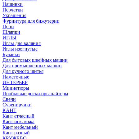
Нашивки
Перчатки
Украшения
Фурнитура для бижутерии
Цепи
Шляпки
ИГЛЫ
Иглы для валяния
Иглы изогнутые
Булавки
Для бытовых швейных машин
Для промышленных машин
Для ручного шитья
Наметочные
ИНТЕРЬЕР
Миниатюры
Пробковые доски,органайзеры
Свечи
Сувенирчики
КАНТ
Кант атласный
Кант иск. кожа
Кант мебельный
Кант разный
КРУЖЕВО