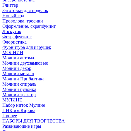
Глиттер
Заготовки для поделок
Новый год
Проволока, тросики
Оформление, скрапбукинг
Лоскуток
Фетр, фелтинг
Флористика
Фурнитура для игрушек
МОЛНИИ
Молнии автомат
Молнии двухзамковые
Молнии декор
Молнии металл
Молнии Прибалтика
Молнии спираль
Молнии рулонка
Молнии трактор
МУЛИНЕ
Набор ниток Мулине
ПНК им.Кирова
Прочее
НАБОРЫ ДЛЯ ТВОРЧЕСТВА
Развивающие игры