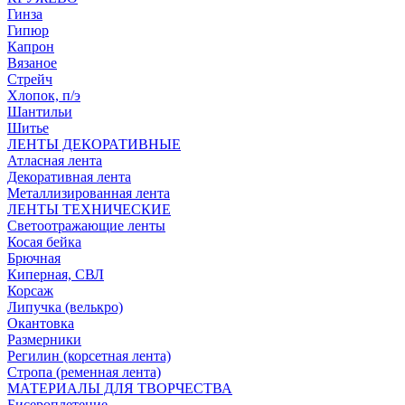
Гинза
Гипюр
Капрон
Вязаное
Стрейч
Хлопок, п/э
Шантильи
Шитье
ЛЕНТЫ ДЕКОРАТИВНЫЕ
Атласная лента
Декоративная лента
Металлизированная лента
ЛЕНТЫ ТЕХНИЧЕСКИЕ
Светоотражающие ленты
Косая бейка
Брючная
Киперная, СВЛ
Корсаж
Липучка (велькро)
Окантовка
Размерники
Регилин (корсетная лента)
Стропа (ременная лента)
МАТЕРИАЛЫ ДЛЯ ТВОРЧЕСТВА
Бисероплетение