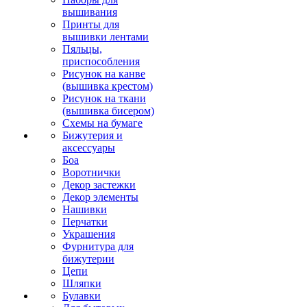
вышивания
Принты для
вышивки лентами
Пяльцы,
приспособления
Рисунок на канве
(вышивка крестом)
Рисунок на ткани
(вышивка бисером)
Схемы на бумаге
Бижутерия и
аксессуары
Боа
Воротнички
Декор застежки
Декор элементы
Нашивки
Перчатки
Украшения
Фурнитура для
бижутерии
Цепи
Шляпки
Булавки