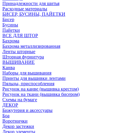
Принадлежности для шитья
Расходные материалы
БИСЕР, БУСИНЫ, ПАЙЕТКИ
Бисер
Бусины
Пайетки
ВСЕ ДЛЯ ШТОР
Бахрома
Бахрома металлизированная
Ленты шторные
Шторная фурнитура
ВЫШИВАНИЕ
Канва
Наборы для вышивания
Принты для вышивки лентами
Пяльцы, приспособления
Рисунок на канве (вышивка крестом)
Рисунок на ткани (вышивка бисером)
Схемы на бумаге
ДЕКОР
Бижутерия и аксессуары
Боа
Воротнички
Декор застежки
Декор элементы