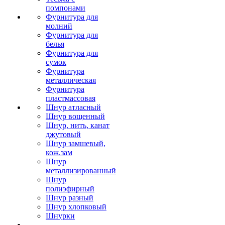
помпонами
Фурнитура для
молний
Фурнитура для
белья
Фурнитура для
сумок
Фурнитура
металлическая
Фурнитура
пластмассовая
Шнур атласный
Шнур вощенный
Шнур, нить, канат
джутовый
Шнур замшевый,
кож.зам
Шнур
металлизированный
Шнур
полиэфирный
Шнур разный
Шнур хлопковый
Шнурки