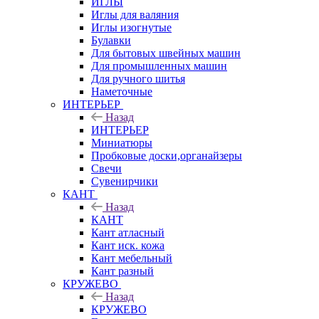
ИГЛЫ
Иглы для валяния
Иглы изогнутые
Булавки
Для бытовых швейных машин
Для промышленных машин
Для ручного шитья
Наметочные
ИНТЕРЬЕР
Назад
ИНТЕРЬЕР
Миниатюры
Пробковые доски,органайзеры
Свечи
Сувенирчики
КАНТ
Назад
КАНТ
Кант атласный
Кант иск. кожа
Кант мебельный
Кант разный
КРУЖЕВО
Назад
КРУЖЕВО