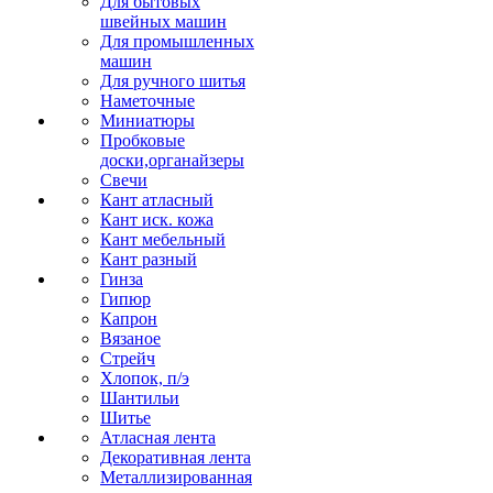
Для бытовых
швейных машин
Для промышленных
машин
Для ручного шитья
Наметочные
Миниатюры
Пробковые
доски,органайзеры
Свечи
Кант атласный
Кант иск. кожа
Кант мебельный
Кант разный
Гинза
Гипюр
Капрон
Вязаное
Стрейч
Хлопок, п/э
Шантильи
Шитье
Атласная лента
Декоративная лента
Металлизированная