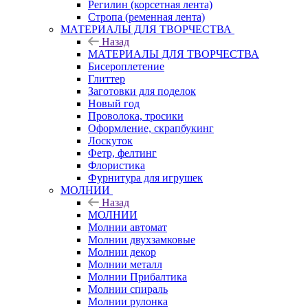
Регилин (корсетная лента)
Стропа (ременная лента)
МАТЕРИАЛЫ ДЛЯ ТВОРЧЕСТВА
Назад
МАТЕРИАЛЫ ДЛЯ ТВОРЧЕСТВА
Бисероплетение
Глиттер
Заготовки для поделок
Новый год
Проволока, тросики
Оформление, скрапбукинг
Лоскуток
Фетр, фелтинг
Флористика
Фурнитура для игрушек
МОЛНИИ
Назад
МОЛНИИ
Молнии автомат
Молнии двухзамковые
Молнии декор
Молнии металл
Молнии Прибалтика
Молнии спираль
Молнии рулонка