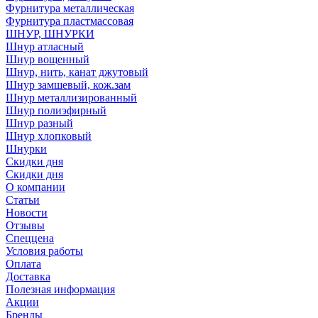
Фурнитура металлическая
Фурнитура пластмассовая
ШНУР, ШНУРКИ
Шнур атласный
Шнур вощенный
Шнур, нить, канат джутовый
Шнур замшевый, кож.зам
Шнур металлизированный
Шнур полиэфирный
Шнур разный
Шнур хлопковый
Шнурки
Скидки дня
Скидки дня
О компании
Статьи
Новости
Отзывы
Спеццена
Условия работы
Оплата
Доставка
Полезная информация
Акции
Бренды