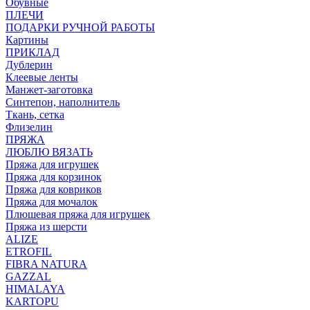
Обувные
ПЛЕЧИ
ПОДАРКИ РУЧНОЙ РАБОТЫ
Картины
ПРИКЛАД
Дублерин
Клеевые ленты
Манжет-заготовка
Синтепон, наполнитель
Ткань, сетка
Флизелин
ПРЯЖА
ЛЮБЛЮ ВЯЗАТЬ
Пряжа для игрушек
Пряжа для корзинок
Пряжа для ковриков
Пряжа для мочалок
Плюшевая пряжа для игрушек
Пряжа из шерсти
ALIZE
ETROFIL
FIBRA NATURA
GAZZAL
HIMALAYA
KARTOPU