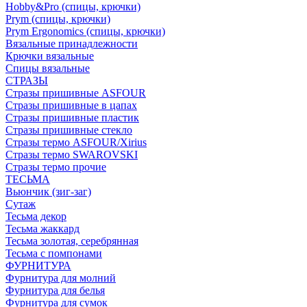
Hobby&Pro (спицы, крючки)
Prym (спицы, крючки)
Prym Ergonomics (спицы, крючки)
Вязальные принадлежности
Крючки вязальные
Спицы вязальные
СТРАЗЫ
Стразы пришивные ASFOUR
Стразы пришивные в цапах
Стразы пришивные пластик
Стразы пришивные стекло
Стразы термо ASFOUR/Xirius
Стразы термо SWAROVSKI
Стразы термо прочие
ТЕСЬМА
Вьюнчик (зиг-заг)
Сутаж
Тесьма декор
Тесьма жаккард
Тесьма золотая, серебрянная
Тесьма с помпонами
ФУРНИТУРА
Фурнитура для молний
Фурнитура для белья
Фурнитура для сумок