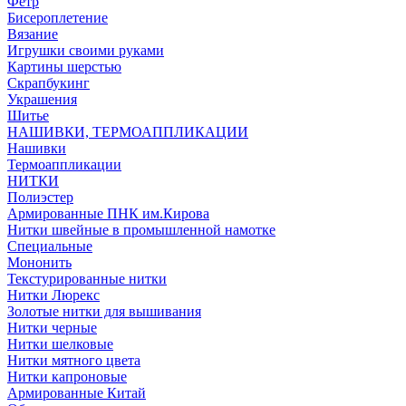
Фетр
Бисероплетение
Вязание
Игрушки своими руками
Картины шерстью
Скрапбукинг
Украшения
Шитье
НАШИВКИ, ТЕРМОАППЛИКАЦИИ
Нашивки
Термоаппликации
НИТКИ
Полиэстер
Армированные ПНК им.Кирова
Нитки швейные в промышленной намотке
Специальные
Мононить
Текстурированные нитки
Нитки Люрекс
Золотые нитки для вышивания
Нитки черные
Нитки шелковые
Нитки мятного цвета
Нитки капроновые
Армированные Китай