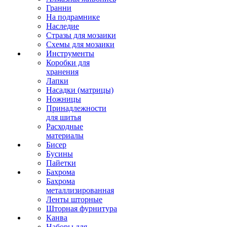
Гранни
На подрамнике
Наследие
Стразы для мозаики
Схемы для мозаики
Инструменты
Коробки для
хранения
Лапки
Насадки (матрицы)
Ножницы
Принадлежности
для шитья
Расходные
материалы
Бисер
Бусины
Пайетки
Бахрома
Бахрома
металлизированная
Ленты шторные
Шторная фурнитура
Канва
Наборы для