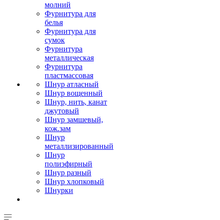
молний
Фурнитура для
белья
Фурнитура для
сумок
Фурнитура
металлическая
Фурнитура
пластмассовая
Шнур атласный
Шнур вощенный
Шнур, нить, канат
джутовый
Шнур замшевый,
кож.зам
Шнур
металлизированный
Шнур
полиэфирный
Шнур разный
Шнур хлопковый
Шнурки