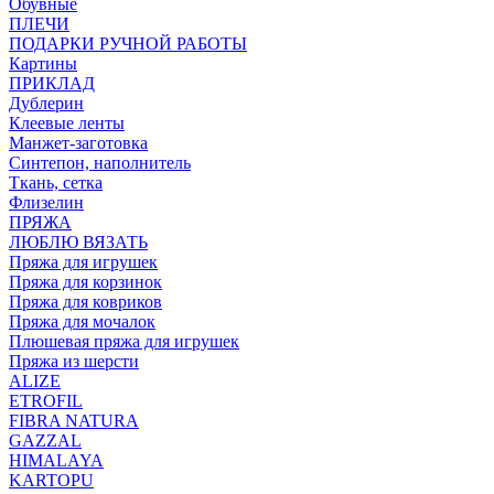
Обувные
ПЛЕЧИ
ПОДАРКИ РУЧНОЙ РАБОТЫ
Картины
ПРИКЛАД
Дублерин
Клеевые ленты
Манжет-заготовка
Синтепон, наполнитель
Ткань, сетка
Флизелин
ПРЯЖА
ЛЮБЛЮ ВЯЗАТЬ
Пряжа для игрушек
Пряжа для корзинок
Пряжа для ковриков
Пряжа для мочалок
Плюшевая пряжа для игрушек
Пряжа из шерсти
ALIZE
ETROFIL
FIBRA NATURA
GAZZAL
HIMALAYA
KARTOPU