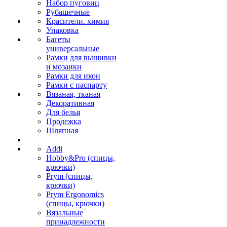
Набор пуговиц
Рубашечные
Красители. химия
Упаковка
Багеты
универсальные
Рамки для вышивки
и мозаики
Рамки для икон
Рамки с паспарту
Вязаная, тканая
Декоративная
Для белья
Продежка
Шляпная
Addi
Hobby&Pro (спицы,
крючки)
Prym (спицы,
крючки)
Prym Ergonomics
(спицы, крючки)
Вязальные
принадлежности