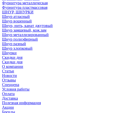
Фурнитура металлическая
Фурнитура пластмассовая
ШНУР, ШНУРКИ
Шнур атласный
Шнур вощенный
Шнур, нить, канат джутовый
Шнур замшевый, кож.зам
Шнур металлизированный
Шнур полиэфирный
Шнур разный
Шнур хлопковый
Шнурки
Скидки дня
Скидки дня
О компании
Статьи
Новости
Отзывы
Спеццена
Условия работы
Оплата
Доставка
Полезная информация
Акции
Бренды