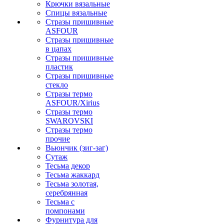
Крючки вязальные
Спицы вязальные
Стразы пришивные
ASFOUR
Стразы пришивные
в цапах
Стразы пришивные
пластик
Стразы пришивные
стекло
Стразы термо
ASFOUR/Xirius
Стразы термо
SWAROVSKI
Стразы термо
прочие
Вьюнчик (зиг-заг)
Сутаж
Тесьма декор
Тесьма жаккард
Тесьма золотая,
серебрянная
Тесьма с
помпонами
Фурнитура для