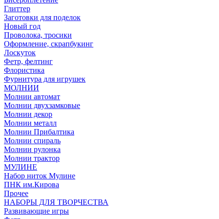
Глиттер
Заготовки для поделок
Новый год
Проволока, тросики
Оформление, скрапбукинг
Лоскуток
Фетр, фелтинг
Флористика
Фурнитура для игрушек
МОЛНИИ
Молнии автомат
Молнии двухзамковые
Молнии декор
Молнии металл
Молнии Прибалтика
Молнии спираль
Молнии рулонка
Молнии трактор
МУЛИНЕ
Набор ниток Мулине
ПНК им.Кирова
Прочее
НАБОРЫ ДЛЯ ТВОРЧЕСТВА
Развивающие игры