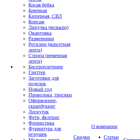
Косая бейка
Брючная
Киперная, СВЛ
Корсаж
Липучка (велькро)
Окантовка
Размерники
Регилин (корсетная
лента)
Стропа (ременная
лента)
Бисероплетение
Глиттер
Заготовки для
поделок
Новый год
Проволока, тросики
Оформление,
скрапбукинг
Лоскуток
Фетр, фелтинг
Флористика
О компании
Фурнитура для
игрушек
Скидки
Статьи
Молнии декор
Спецце