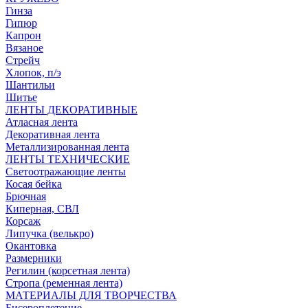
Гинза
Гипюр
Капрон
Вязаное
Стрейч
Хлопок, п/э
Шантильи
Шитье
ЛЕНТЫ ДЕКОРАТИВНЫЕ
Атласная лента
Декоративная лента
Металлизированная лента
ЛЕНТЫ ТЕХНИЧЕСКИЕ
Светоотражающие ленты
Косая бейка
Брючная
Киперная, СВЛ
Корсаж
Липучка (велькро)
Окантовка
Размерники
Регилин (корсетная лента)
Стропа (ременная лента)
МАТЕРИАЛЫ ДЛЯ ТВОРЧЕСТВА
Бисероплетение