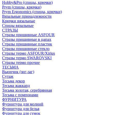
Hobby&Pro (спицы, крючки)
Prym (спицы, крючки)
Prym Ergonomics (спицы, крючки)
Вязальные принадлежности
Крючки вязальные
Спицы вязальные
СТРАЗЫ
Стразы пришивные ASFOUR
Стразы пришивные в цапах
Стразы пришивные пластик
Стразы пришивные стекло
Стразы термо ASFOUR/Xirius
Стразы термо SWAROVSKI
Стразы термо прочие
ТЕСЬМА
Вьюнчик (зиг-заг)
Сутаж
Тесьма декор
Тесьма жаккард
Тесьма золотая, серебрянная
Тесьма с помпонами
ФУРНИТУРА
Фурнитура для молний
Фурнитура для белья
Фурнитура для сумок