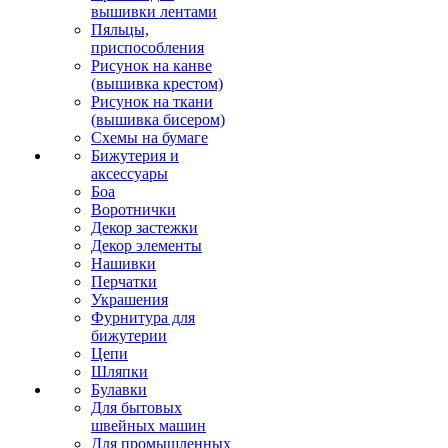
вышивки лентами
Пяльцы,
приспособления
Рисунок на канве
(вышивка крестом)
Рисунок на ткани
(вышивка бисером)
Схемы на бумаге
Бижутерия и
аксессуары
Боа
Воротнички
Декор застежки
Декор элементы
Нашивки
Перчатки
Украшения
Фурнитура для
бижутерии
Цепи
Шляпки
Булавки
Для бытовых
швейных машин
Для промышленных