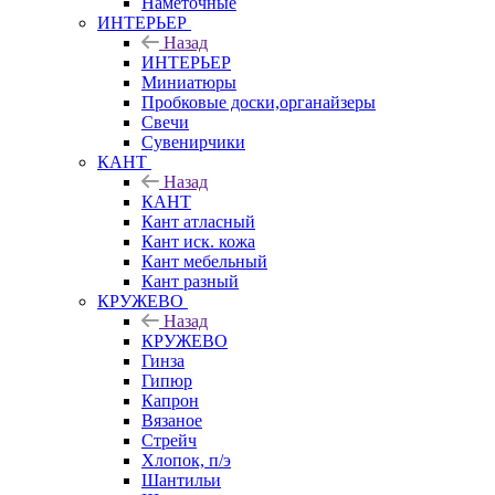
Наметочные
ИНТЕРЬЕР
Назад
ИНТЕРЬЕР
Миниатюры
Пробковые доски,органайзеры
Свечи
Сувенирчики
КАНТ
Назад
КАНТ
Кант атласный
Кант иск. кожа
Кант мебельный
Кант разный
КРУЖЕВО
Назад
КРУЖЕВО
Гинза
Гипюр
Капрон
Вязаное
Стрейч
Хлопок, п/э
Шантильи