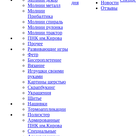
дня
Новости
Молнии металл
Отзывы
Молнии
Прибалтика
Молнии спираль
Молнии рулонка
Молнии трактор
ПНК им.Кирова
Прочее
Развивающие игры
Фетр
Бисероплетение
Вязание
Игрушки своими
руками
Картины шерстью
Скрапбукинг
Украшения
Шитье
Нашивки
Термоаппликации
Полиэстер
Армированные
ПНК им.Кирова
Специальные