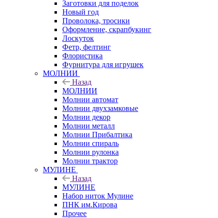
Заготовки для поделок
Новый год
Проволока, тросики
Оформление, скрапбукинг
Лоскуток
Фетр, фелтинг
Флористика
Фурнитура для игрушек
МОЛНИИ
Назад
МОЛНИИ
Молнии автомат
Молнии двухзамковые
Молнии декор
Молнии металл
Молнии Прибалтика
Молнии спираль
Молнии рулонка
Молнии трактор
МУЛИНЕ
Назад
МУЛИНЕ
Набор ниток Мулине
ПНК им.Кирова
Прочее