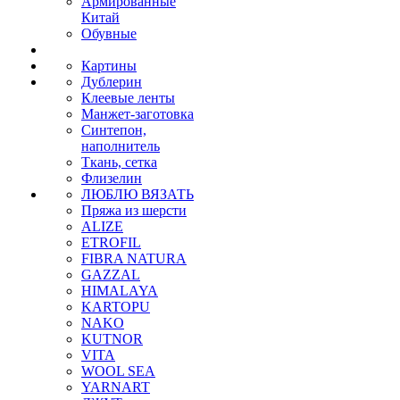
Армированные
Китай
Обувные
Картины
Дублерин
Клеевые ленты
Манжет-заготовка
Синтепон,
наполнитель
Ткань, сетка
Флизелин
ЛЮБЛЮ ВЯЗАТЬ
Пряжа из шерсти
ALIZE
ETROFIL
FIBRA NATURA
GAZZAL
HIMALAYA
KARTOPU
NAKO
KUTNOR
VITA
WOOL SEA
YARNART