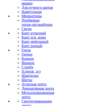
машин
Для ручного шитья
Наметочные
Миниатюры
Пробковые
доски,органайзеры
Свечи
Кант атласный
Кант иск. кожа
Кант мебельный
Кант разный
Гинза
Гипюр
Капрон
Вязаное
Стрейч
Хлопок, п/э
Шантильи
Шитье
Атласная лента
Декоративная лента
Металлизированная
лента
Светоотражающие
ленты