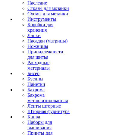
Наследие
Стразы для мозаики
Схемы для мозаики
Инструменты
Коробки для
хранения
Лапки
Насадки (матрицы)
Ножницы
Принадлежности
для шитья
Расходные
материалы
Бисер
Бусины
Пайетки
Бахрома
Бахрома
металлизированная
Ленты шторные
Шторная фурнитура
Канва
Наборы для
вышивания
Принты для