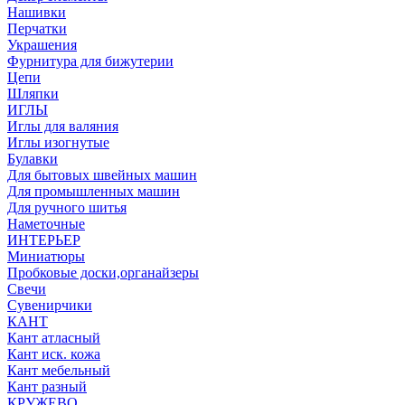
Нашивки
Перчатки
Украшения
Фурнитура для бижутерии
Цепи
Шляпки
ИГЛЫ
Иглы для валяния
Иглы изогнутые
Булавки
Для бытовых швейных машин
Для промышленных машин
Для ручного шитья
Наметочные
ИНТЕРЬЕР
Миниатюры
Пробковые доски,органайзеры
Свечи
Сувенирчики
КАНТ
Кант атласный
Кант иск. кожа
Кант мебельный
Кант разный
КРУЖЕВО