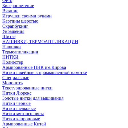
Фетр
Бисероплетение
Вязание
Игрушки своими руками
Картины шерстью
Скрапбукинг
Украшения
Шитье
НАШИВКИ, ТЕРМОАППЛИКАЦИИ
Нашивки
Термоаппликации
НИТКИ
Полиэстер
Армированные ПНК им.Кирова
Нитки швейные в промышленной намотке
Специальные
Мононить
Текстурированные нитки
Нитки Люрекс
Золотые нитки для вышивания
Нитки черные
Нитки шелковые
Нитки мятного цвета
Нитки капроновые
Армированные Китай