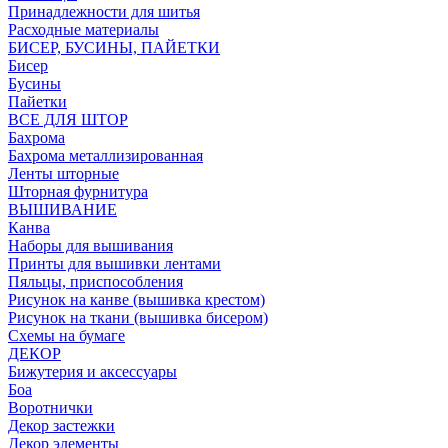
Принадлежности для шитья
Расходные материалы
БИСЕР, БУСИНЫ, ПАЙЕТКИ
Бисер
Бусины
Пайетки
ВСЕ ДЛЯ ШТОР
Бахрома
Бахрома металлизированная
Ленты шторные
Шторная фурнитура
ВЫШИВАНИЕ
Канва
Наборы для вышивания
Принты для вышивки лентами
Пяльцы, приспособления
Рисунок на канве (вышивка крестом)
Рисунок на ткани (вышивка бисером)
Схемы на бумаге
ДЕКОР
Бижутерия и аксессуары
Боа
Воротнички
Декор застежки
Декор элементы