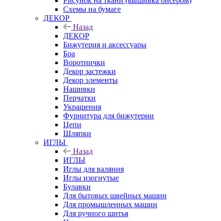
Рисунок на ткани (вышивка бисером)
Схемы на бумаге
ДЕКОР
Назад
ДЕКОР
Бижутерия и аксессуары
Боа
Воротнички
Декор застежки
Декор элементы
Нашивки
Перчатки
Украшения
Фурнитура для бижутерии
Цепи
Шляпки
ИГЛЫ
Назад
ИГЛЫ
Иглы для валяния
Иглы изогнутые
Булавки
Для бытовых швейных машин
Для промышленных машин
Для ручного шитья