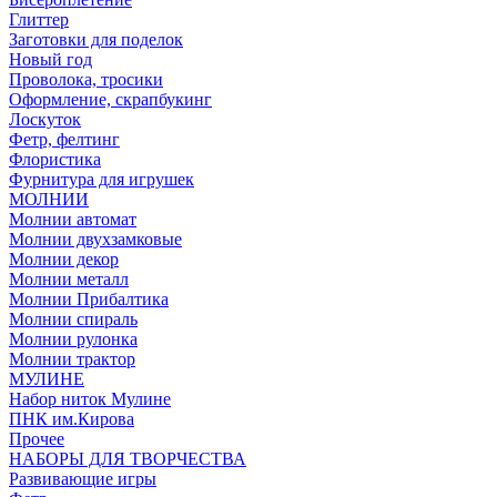
Глиттер
Заготовки для поделок
Новый год
Проволока, тросики
Оформление, скрапбукинг
Лоскуток
Фетр, фелтинг
Флористика
Фурнитура для игрушек
МОЛНИИ
Молнии автомат
Молнии двухзамковые
Молнии декор
Молнии металл
Молнии Прибалтика
Молнии спираль
Молнии рулонка
Молнии трактор
МУЛИНЕ
Набор ниток Мулине
ПНК им.Кирова
Прочее
НАБОРЫ ДЛЯ ТВОРЧЕСТВА
Развивающие игры