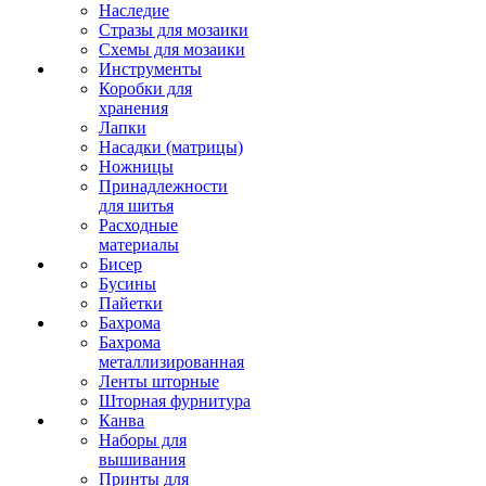
Наследие
Стразы для мозаики
Схемы для мозаики
Инструменты
Коробки для
хранения
Лапки
Насадки (матрицы)
Ножницы
Принадлежности
для шитья
Расходные
материалы
Бисер
Бусины
Пайетки
Бахрома
Бахрома
металлизированная
Ленты шторные
Шторная фурнитура
Канва
Наборы для
вышивания
Принты для