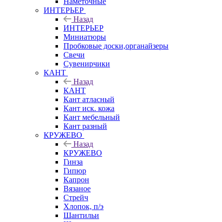
Наметочные
ИНТЕРЬЕР
Назад
ИНТЕРЬЕР
Миниатюры
Пробковые доски,органайзеры
Свечи
Сувенирчики
КАНТ
Назад
КАНТ
Кант атласный
Кант иск. кожа
Кант мебельный
Кант разный
КРУЖЕВО
Назад
КРУЖЕВО
Гинза
Гипюр
Капрон
Вязаное
Стрейч
Хлопок, п/э
Шантильи