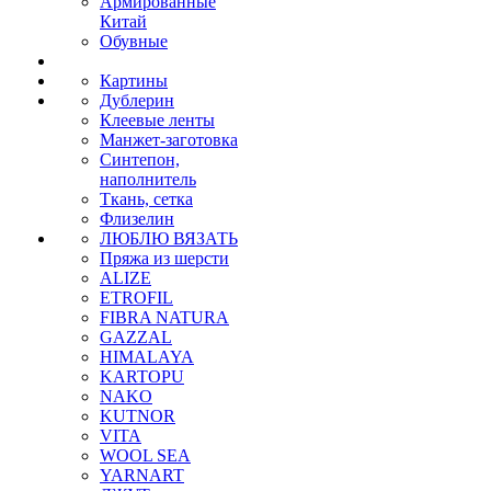
Армированные
Китай
Обувные
Картины
Дублерин
Клеевые ленты
Манжет-заготовка
Синтепон,
наполнитель
Ткань, сетка
Флизелин
ЛЮБЛЮ ВЯЗАТЬ
Пряжа из шерсти
ALIZE
ETROFIL
FIBRA NATURA
GAZZAL
HIMALAYA
KARTOPU
NAKO
KUTNOR
VITA
WOOL SEA
YARNART