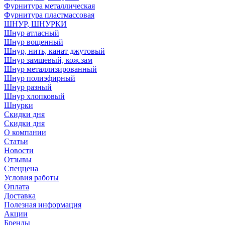
Фурнитура металлическая
Фурнитура пластмассовая
ШНУР, ШНУРКИ
Шнур атласный
Шнур вощенный
Шнур, нить, канат джутовый
Шнур замшевый, кож.зам
Шнур металлизированный
Шнур полиэфирный
Шнур разный
Шнур хлопковый
Шнурки
Скидки дня
Скидки дня
О компании
Статьи
Новости
Отзывы
Спеццена
Условия работы
Оплата
Доставка
Полезная информация
Акции
Бренды