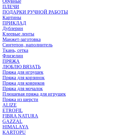
Обувные
ПЛЕЧИ
ПОДАРКИ РУЧНОЙ РАБОТЫ
Картины
ПРИКЛАД
Дублерин
Клеевые ленты
Манжет-заготовка
Синтепон, наполнитель
Ткань, сетка
Флизелин
ПРЯЖА
ЛЮБЛЮ ВЯЗАТЬ
Пряжа для игрушек
Пряжа для корзинок
Пряжа для ковриков
Пряжа для мочалок
Плюшевая пряжа для игрушек
Пряжа из шерсти
ALIZE
ETROFIL
FIBRA NATURA
GAZZAL
HIMALAYA
KARTOPU