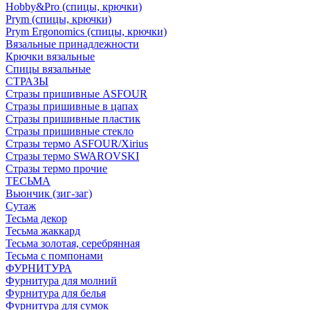
Hobby&Pro (спицы, крючки)
Prym (спицы, крючки)
Prym Ergonomics (спицы, крючки)
Вязальные принадлежности
Крючки вязальные
Спицы вязальные
СТРАЗЫ
Стразы пришивные ASFOUR
Стразы пришивные в цапах
Стразы пришивные пластик
Стразы пришивные стекло
Стразы термо ASFOUR/Xirius
Стразы термо SWAROVSKI
Стразы термо прочие
ТЕСЬМА
Вьюнчик (зиг-заг)
Сутаж
Тесьма декор
Тесьма жаккард
Тесьма золотая, серебрянная
Тесьма с помпонами
ФУРНИТУРА
Фурнитура для молний
Фурнитура для белья
Фурнитура для сумок