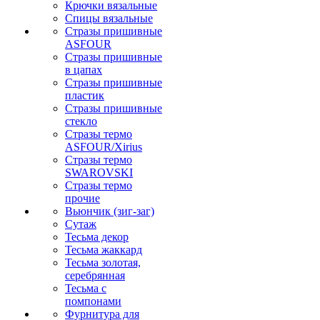
Крючки вязальные
Спицы вязальные
Стразы пришивные
ASFOUR
Стразы пришивные
в цапах
Стразы пришивные
пластик
Стразы пришивные
стекло
Стразы термо
ASFOUR/Xirius
Стразы термо
SWAROVSKI
Стразы термо
прочие
Вьюнчик (зиг-заг)
Сутаж
Тесьма декор
Тесьма жаккард
Тесьма золотая,
серебрянная
Тесьма с
помпонами
Фурнитура для