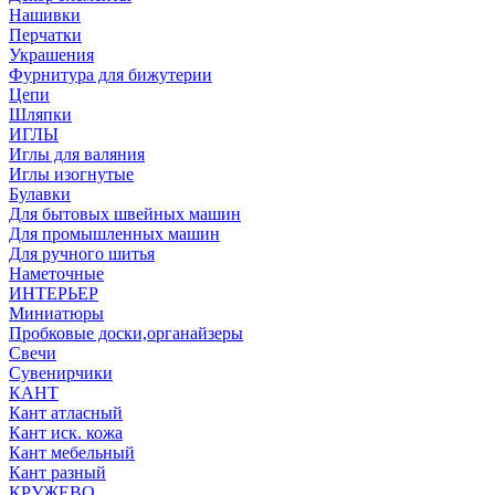
Нашивки
Перчатки
Украшения
Фурнитура для бижутерии
Цепи
Шляпки
ИГЛЫ
Иглы для валяния
Иглы изогнутые
Булавки
Для бытовых швейных машин
Для промышленных машин
Для ручного шитья
Наметочные
ИНТЕРЬЕР
Миниатюры
Пробковые доски,органайзеры
Свечи
Сувенирчики
КАНТ
Кант атласный
Кант иск. кожа
Кант мебельный
Кант разный
КРУЖЕВО