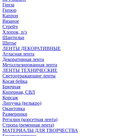
Гинза
Гипюр
Капрон
Вязаное
Стрейч
Хлопок, п/э
Шантильи
Шитье
ЛЕНТЫ ДЕКОРАТИВНЫЕ
Атласная лента
Декоративная лента
Металлизированная лента
ЛЕНТЫ ТЕХНИЧЕСКИЕ
Светоотражающие ленты
Косая бейка
Брючная
Киперная, СВЛ
Корсаж
Липучка (велькро)
Окантовка
Размерники
Регилин (корсетная лента)
Стропа (ременная лента)
МАТЕРИАЛЫ ДЛЯ ТВОРЧЕСТВА
Бисероплетение