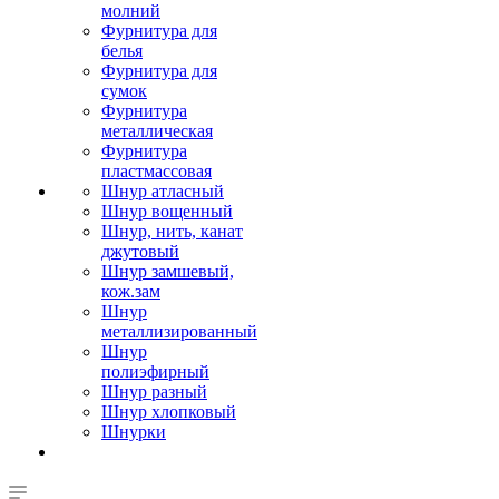
молний
Фурнитура для
белья
Фурнитура для
сумок
Фурнитура
металлическая
Фурнитура
пластмассовая
Шнур атласный
Шнур вощенный
Шнур, нить, канат
джутовый
Шнур замшевый,
кож.зам
Шнур
металлизированный
Шнур
полиэфирный
Шнур разный
Шнур хлопковый
Шнурки