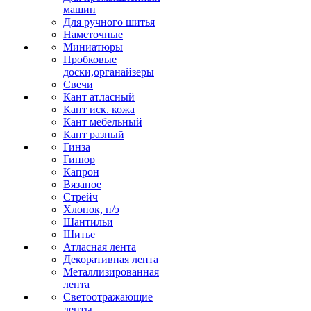
машин
Для ручного шитья
Наметочные
Миниатюры
Пробковые
доски,органайзеры
Свечи
Кант атласный
Кант иск. кожа
Кант мебельный
Кант разный
Гинза
Гипюр
Капрон
Вязаное
Стрейч
Хлопок, п/э
Шантильи
Шитье
Атласная лента
Декоративная лента
Металлизированная
лента
Светоотражающие
ленты