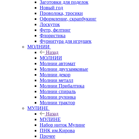
Заготовки для поделок
Новый год
Проволока, тросики
Оформление, скрапбукинг
Лоскуток
Фетр, фелтинг
Флористика
Фурнитура для игрушек
МОЛНИИ
Назад
МОЛНИИ
Молнии автомат
Молнии двухзамковые
Молнии декор
Молнии металл
Молнии Прибалтика
Молнии спираль
Молнии рулонка
Молнии трактор
МУЛИНЕ
Назад
МУЛИНЕ
Набор ниток Мулине
ПНК им.Кирова
Прочее