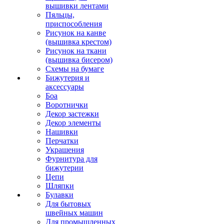
вышивки лентами
Пяльцы,
приспособления
Рисунок на канве
(вышивка крестом)
Рисунок на ткани
(вышивка бисером)
Схемы на бумаге
Бижутерия и
аксессуары
Боа
Воротнички
Декор застежки
Декор элементы
Нашивки
Перчатки
Украшения
Фурнитура для
бижутерии
Цепи
Шляпки
Булавки
Для бытовых
швейных машин
Для промышленных