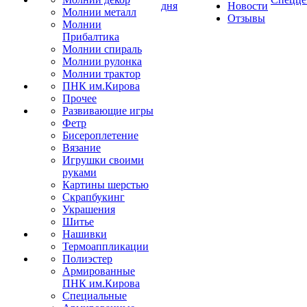
дня
Новости
Молнии металл
Отзывы
Молнии
Прибалтика
Молнии спираль
Молнии рулонка
Молнии трактор
ПНК им.Кирова
Прочее
Развивающие игры
Фетр
Бисероплетение
Вязание
Игрушки своими
руками
Картины шерстью
Скрапбукинг
Украшения
Шитье
Нашивки
Термоаппликации
Полиэстер
Армированные
ПНК им.Кирова
Специальные