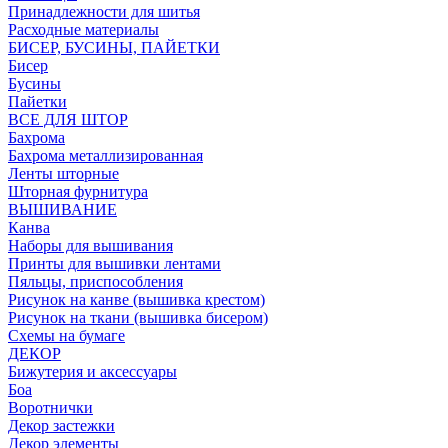
Принадлежности для шитья
Расходные материалы
БИСЕР, БУСИНЫ, ПАЙЕТКИ
Бисер
Бусины
Пайетки
ВСЕ ДЛЯ ШТОР
Бахрома
Бахрома металлизированная
Ленты шторные
Шторная фурнитура
ВЫШИВАНИЕ
Канва
Наборы для вышивания
Принты для вышивки лентами
Пяльцы, приспособления
Рисунок на канве (вышивка крестом)
Рисунок на ткани (вышивка бисером)
Схемы на бумаге
ДЕКОР
Бижутерия и аксессуары
Боа
Воротнички
Декор застежки
Декор элементы