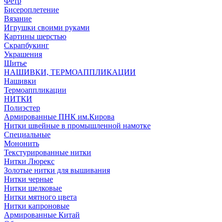
Фетр
Бисероплетение
Вязание
Игрушки своими руками
Картины шерстью
Скрапбукинг
Украшения
Шитье
НАШИВКИ, ТЕРМОАППЛИКАЦИИ
Нашивки
Термоаппликации
НИТКИ
Полиэстер
Армированные ПНК им.Кирова
Нитки швейные в промышленной намотке
Специальные
Мононить
Текстурированные нитки
Нитки Люрекс
Золотые нитки для вышивания
Нитки черные
Нитки шелковые
Нитки мятного цвета
Нитки капроновые
Армированные Китай