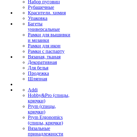
Набор пуговиц
Рубашечные
Красители. химия
Упаковка
Багеты
универсальные
Рамки для вышивки
и мозаики
Рамки для икон
Рамки с паспарту
Вязаная, тканая
Декоративная
Для белья
Продежка
Шляпная
Addi
Hobby&Pro (спицы,
крючки)
Prym (спицы,
крючки)
Prym Ergonomics
(спицы, крючки)
Вязальные
принадлежности