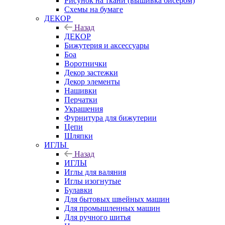
Рисунок на ткани (вышивка бисером)
Схемы на бумаге
ДЕКОР
Назад
ДЕКОР
Бижутерия и аксессуары
Боа
Воротнички
Декор застежки
Декор элементы
Нашивки
Перчатки
Украшения
Фурнитура для бижутерии
Цепи
Шляпки
ИГЛЫ
Назад
ИГЛЫ
Иглы для валяния
Иглы изогнутые
Булавки
Для бытовых швейных машин
Для промышленных машин
Для ручного шитья