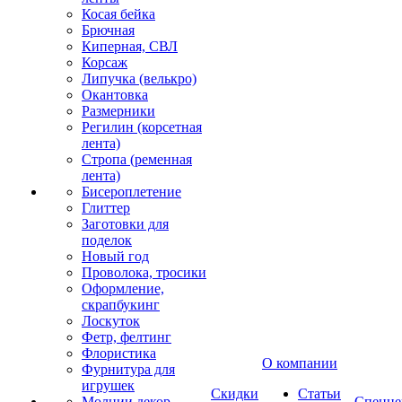
Косая бейка
Брючная
Киперная, СВЛ
Корсаж
Липучка (велькро)
Окантовка
Размерники
Регилин (корсетная
лента)
Стропа (ременная
лента)
Бисероплетение
Глиттер
Заготовки для
поделок
Новый год
Проволока, тросики
Оформление,
скрапбукинг
Лоскуток
Фетр, фелтинг
Флористика
О компании
Фурнитура для
игрушек
Скидки
Статьи
Молнии декор
Спецце