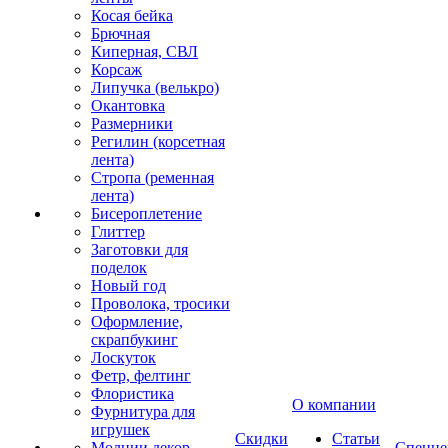
Косая бейка
Брючная
Киперная, СВЛ
Корсаж
Липучка (велькро)
Окантовка
Размерники
Регилин (корсетная
лента)
Стропа (ременная
лента)
Бисероплетение
Глиттер
Заготовки для
поделок
Новый год
Проволока, тросики
Оформление,
скрапбукинг
Лоскуток
Фетр, фелтинг
Флористика
О компании
Фурнитура для
игрушек
Скидки
Статьи
Молнии декор
Спецце