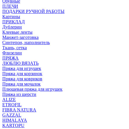
Обувные
ПЛЕЧИ
ПОДАРКИ РУЧНОЙ РАБОТЫ
Картины
ПРИКЛАД
Дублерин
Клеевые ленты
Манжет-заготовка
Синтепон, наполнитель
Ткань, сетка
Флизелин
ПРЯЖА
ЛЮБЛЮ ВЯЗАТЬ
Пряжа для игрушек
Пряжа для корзинок
Пряжа для ковриков
Пряжа для мочалок
Плюшевая пряжа для игрушек
Пряжа из шерсти
ALIZE
ETROFIL
FIBRA NATURA
GAZZAL
HIMALAYA
KARTOPU