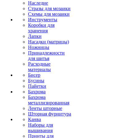
Наследие
Стразы для мозаики
Схемы для мозаики
Инструменты
Коробки для
хранения
Лапки
Насадки (матрицы)
Ножницы
Принадлежности
для шитья
Расходные
материалы
Бисер
Бусины
Пайетки
Бахрома
Бахрома
металлизированная
Ленты шторные
Шторная фурнитура
Канва
Наборы для
вышивания
Принты для