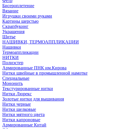
Фетр
Бисероплетение
Вязание
Игрушки своими руками
Картины шерстью
Скрапбукинг
Украшения
Шитье
НАШИВКИ, ТЕРМОАППЛИКАЦИИ
Нашивки
Термоаппликации
НИТКИ
Полиэстер
Армированные ПНК им.Кирова
Нитки швейные в промышленной намотке
Специальные
Мононить
Текстурированные нитки
Нитки Люрекс
Золотые нитки для вышивания
Нитки черные
Нитки шелковые
Нитки мятного цвета
Нитки капроновые
Армированные Китай