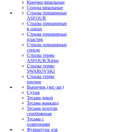
Крючки вязальные
Спицы вязальные
Стразы пришивные
ASFOUR
Стразы пришивные
в цапах
Стразы пришивные
пластик
Стразы пришивные
стекло
Стразы термо
ASFOUR/Xirius
Стразы термо
SWAROVSKI
Стразы термо
прочие
Вьюнчик (зиг-заг)
Сутаж
Тесьма декор
Тесьма жаккард
Тесьма золотая,
серебрянная
Тесьма с
помпонами
Фурнитура для