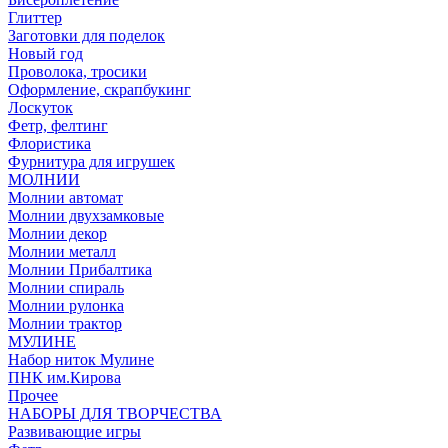
Глиттер
Заготовки для поделок
Новый год
Проволока, тросики
Оформление, скрапбукинг
Лоскуток
Фетр, фелтинг
Флористика
Фурнитура для игрушек
МОЛНИИ
Молнии автомат
Молнии двухзамковые
Молнии декор
Молнии металл
Молнии Прибалтика
Молнии спираль
Молнии рулонка
Молнии трактор
МУЛИНЕ
Набор ниток Мулине
ПНК им.Кирова
Прочее
НАБОРЫ ДЛЯ ТВОРЧЕСТВА
Развивающие игры