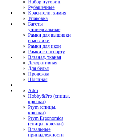
Набор пуговиц
Рубашечные
Красители. химия
Упаковка
Багеты
универсальные
Рамки для вышивки
и мозаики
Рамки для икон
Рамки с паспарту
Вязаная, тканая
Декоративная
Для белья
Продежка
Шляпная
Addi
Hobby&Pro (спицы,
крючки)
Prym (спицы,
крючки)
Prym Ergonomics
(спицы, крючки)
Вязальные
принадлежности