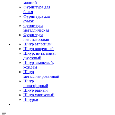
молний
Фурнитура для
белья
Фурнитура для
сумок
Фурнитура
металлическая
Фурнитура
пластмассовая
Шнур атласный
Шнур вощенный
Шнур, нить, канат
джутовый
Шнур замшевый,
кож.зам
Шнур
металлизированный
Шнур
полиэфирный
Шнур разный
Шнур хлопковый
Шнурки