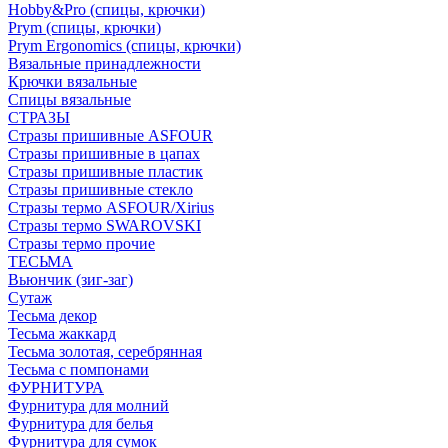
Hobby&Pro (спицы, крючки)
Prym (спицы, крючки)
Prym Ergonomics (спицы, крючки)
Вязальные принадлежности
Крючки вязальные
Спицы вязальные
СТРАЗЫ
Стразы пришивные ASFOUR
Стразы пришивные в цапах
Стразы пришивные пластик
Стразы пришивные стекло
Стразы термо ASFOUR/Xirius
Стразы термо SWAROVSKI
Стразы термо прочие
ТЕСЬМА
Вьюнчик (зиг-заг)
Сутаж
Тесьма декор
Тесьма жаккард
Тесьма золотая, серебрянная
Тесьма с помпонами
ФУРНИТУРА
Фурнитура для молний
Фурнитура для белья
Фурнитура для сумок