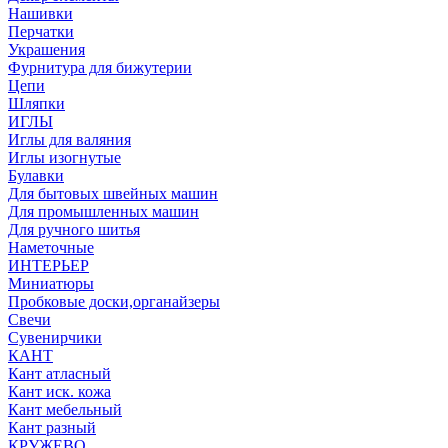
Нашивки
Перчатки
Украшения
Фурнитура для бижутерии
Цепи
Шляпки
ИГЛЫ
Иглы для валяния
Иглы изогнутые
Булавки
Для бытовых швейных машин
Для промышленных машин
Для ручного шитья
Наметочные
ИНТЕРЬЕР
Миниатюры
Пробковые доски,органайзеры
Свечи
Сувенирчики
КАНТ
Кант атласный
Кант иск. кожа
Кант мебельный
Кант разный
КРУЖЕВО