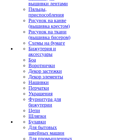
вышивки лентами
Пяльцы,
приспособления
Рисунок на канве
(вышивка крестом)
Рисунок на ткани
(вышивка бисером)
Схемы на бумаге
Бижутерия и
аксессуары
Боа
Воротнички
Декор застежки
Декор элементы
Нашивки
Перчатки
Украшения
Фурнитура для
бижутерии
Цепи
Шляпки
Булавки
Для бытовых
швейных машин
Для промышленных