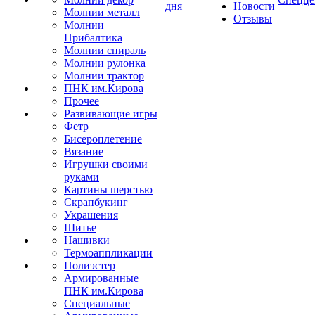
дня
Новости
Молнии металл
Отзывы
Молнии
Прибалтика
Молнии спираль
Молнии рулонка
Молнии трактор
ПНК им.Кирова
Прочее
Развивающие игры
Фетр
Бисероплетение
Вязание
Игрушки своими
руками
Картины шерстью
Скрапбукинг
Украшения
Шитье
Нашивки
Термоаппликации
Полиэстер
Армированные
ПНК им.Кирова
Специальные