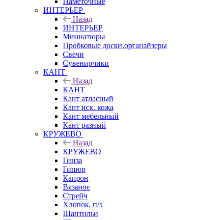
Наметочные
ИНТЕРЬЕР
Назад
ИНТЕРЬЕР
Миниатюры
Пробковые доски,органайзеры
Свечи
Сувенирчики
КАНТ
Назад
КАНТ
Кант атласный
Кант иск. кожа
Кант мебельный
Кант разный
КРУЖЕВО
Назад
КРУЖЕВО
Гинза
Гипюр
Капрон
Вязаное
Стрейч
Хлопок, п/э
Шантильи