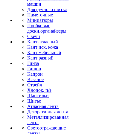
машин
Для ручного шитья
Наметочные
Миниатюры
Пробковые
доски,органайзеры
Свечи
Кант атласный
Кант иск. кожа
Кант мебельный
Кант разный
Гинза
Гипюр
Капрон
Вязаное
Стрейч
Хлопок, п/э
Шантильи
Шитье
Атласная лента
Декоративная лента
Металлизированная
лента
Светоотражающие
ленты