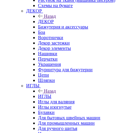
Рисунок на ткани (вышивка бисером)
Схемы на бумаге
ДЕКОР
Назад
ДЕКОР
Бижутерия и аксессуары
Боа
Воротнички
Декор застежки
Декор элементы
Нашивки
Перчатки
Украшения
Фурнитура для бижутерии
Цепи
Шляпки
ИГЛЫ
Назад
ИГЛЫ
Иглы для валяния
Иглы изогнутые
Булавки
Для бытовых швейных машин
Для промышленных машин
Для ручного шитья