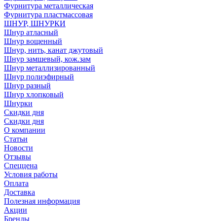
Фурнитура металлическая
Фурнитура пластмассовая
ШНУР, ШНУРКИ
Шнур атласный
Шнур вощенный
Шнур, нить, канат джутовый
Шнур замшевый, кож.зам
Шнур металлизированный
Шнур полиэфирный
Шнур разный
Шнур хлопковый
Шнурки
Скидки дня
Скидки дня
О компании
Статьи
Новости
Отзывы
Спеццена
Условия работы
Оплата
Доставка
Полезная информация
Акции
Бренды