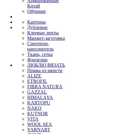
Армированные
Китай
Обувные
Картины
Дублерин
Клеевые ленты
Манжет-заготовка
Синтепон,
наполнитель
Ткань, сетка
Флизелин
ЛЮБЛЮ ВЯЗАТЬ
Пряжа из шерсти
ALIZE
ETROFIL
FIBRA NATURA
GAZZAL
HIMALAYA
KARTOPU
NAKO
KUTNOR
VITA
WOOL SEA
YARNART