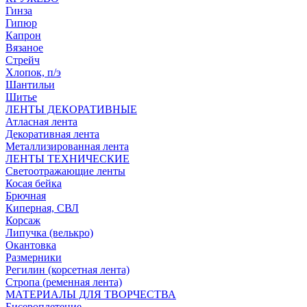
Гинза
Гипюр
Капрон
Вязаное
Стрейч
Хлопок, п/э
Шантильи
Шитье
ЛЕНТЫ ДЕКОРАТИВНЫЕ
Атласная лента
Декоративная лента
Металлизированная лента
ЛЕНТЫ ТЕХНИЧЕСКИЕ
Светоотражающие ленты
Косая бейка
Брючная
Киперная, СВЛ
Корсаж
Липучка (велькро)
Окантовка
Размерники
Регилин (корсетная лента)
Стропа (ременная лента)
МАТЕРИАЛЫ ДЛЯ ТВОРЧЕСТВА
Бисероплетение