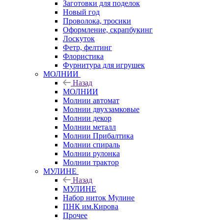
Заготовки для поделок
Новый год
Проволока, тросики
Оформление, скрапбукинг
Лоскуток
Фетр, фелтинг
Флористика
Фурнитура для игрушек
МОЛНИИ
Назад
МОЛНИИ
Молнии автомат
Молнии двухзамковые
Молнии декор
Молнии металл
Молнии Прибалтика
Молнии спираль
Молнии рулонка
Молнии трактор
МУЛИНЕ
Назад
МУЛИНЕ
Набор ниток Мулине
ПНК им.Кирова
Прочее