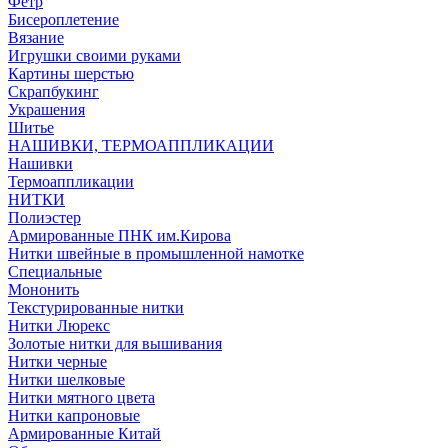
Фетр
Бисероплетение
Вязание
Игрушки своими руками
Картины шерстью
Скрапбукинг
Украшения
Шитье
НАШИВКИ, ТЕРМОАППЛИКАЦИИ
Нашивки
Термоаппликации
НИТКИ
Полиэстер
Армированные ПНК им.Кирова
Нитки швейные в промышленной намотке
Специальные
Мононить
Текстурированные нитки
Нитки Люрекс
Золотые нитки для вышивания
Нитки черные
Нитки шелковые
Нитки мятного цвета
Нитки капроновые
Армированные Китай