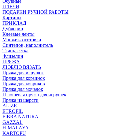
Обувные
ПЛЕЧИ
ПОДАРКИ РУЧНОЙ РАБОТЫ
Картины
ПРИКЛАД
Дублерин
Клеевые ленты
Манжет-заготовка
Синтепон, наполнитель
Ткань, сетка
Флизелин
ПРЯЖА
ЛЮБЛЮ ВЯЗАТЬ
Пряжа для игрушек
Пряжа для корзинок
Пряжа для ковриков
Пряжа для мочалок
Плюшевая пряжа для игрушек
Пряжа из шерсти
ALIZE
ETROFIL
FIBRA NATURA
GAZZAL
HIMALAYA
KARTOPU