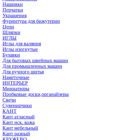
Нашивки
Перчатки
Украшения
Фурнитура для бижутерии
Цепи
Шляпки
ИГЛЫ
Иглы для валяния
Иглы изогнутые
Булавки
Для бытовых швейных машин
Для промышленных машин
Для ручного шитья
Наметочные
ИНТЕРЬЕР
Миниатюры
Пробковые доски,органайзеры
Свечи
Сувенирчики
КАНТ
Кант атласный
Кант иск. кожа
Кант мебельный
Кант разный
КРУЖЕВО