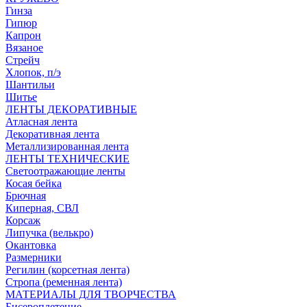
Гинза
Гипюр
Капрон
Вязаное
Стрейч
Хлопок, п/э
Шантильи
Шитье
ЛЕНТЫ ДЕКОРАТИВНЫЕ
Атласная лента
Декоративная лента
Металлизированная лента
ЛЕНТЫ ТЕХНИЧЕСКИЕ
Светоотражающие ленты
Косая бейка
Брючная
Киперная, СВЛ
Корсаж
Липучка (велькро)
Окантовка
Размерники
Регилин (корсетная лента)
Стропа (ременная лента)
МАТЕРИАЛЫ ДЛЯ ТВОРЧЕСТВА
Бисероплетение