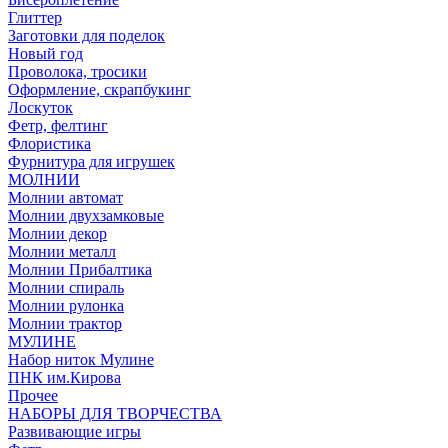
Глиттер
Заготовки для поделок
Новый год
Проволока, тросики
Оформление, скрапбукинг
Лоскуток
Фетр, фелтинг
Флористика
Фурнитура для игрушек
МОЛНИИ
Молнии автомат
Молнии двухзамковые
Молнии декор
Молнии металл
Молнии Прибалтика
Молнии спираль
Молнии рулонка
Молнии трактор
МУЛИНЕ
Набор ниток Мулине
ПНК им.Кирова
Прочее
НАБОРЫ ДЛЯ ТВОРЧЕСТВА
Развивающие игры