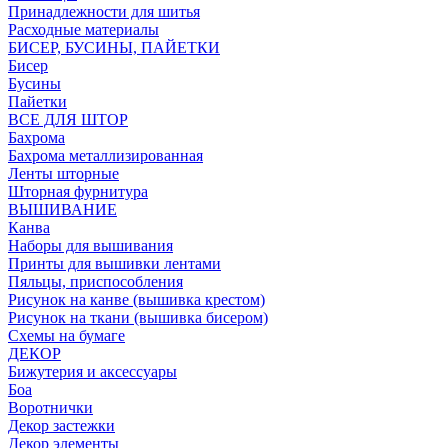
Принадлежности для шитья
Расходные материалы
БИСЕР, БУСИНЫ, ПАЙЕТКИ
Бисер
Бусины
Пайетки
ВСЕ ДЛЯ ШТОР
Бахрома
Бахрома металлизированная
Ленты шторные
Шторная фурнитура
ВЫШИВАНИЕ
Канва
Наборы для вышивания
Принты для вышивки лентами
Пяльцы, приспособления
Рисунок на канве (вышивка крестом)
Рисунок на ткани (вышивка бисером)
Схемы на бумаге
ДЕКОР
Бижутерия и аксессуары
Боа
Воротнички
Декор застежки
Декор элементы