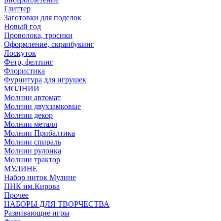
Глиттер
Заготовки для поделок
Новый год
Проволока, тросики
Оформление, скрапбукинг
Лоскуток
Фетр, фелтинг
Флористика
Фурнитура для игрушек
МОЛНИИ
Молнии автомат
Молнии двухзамковые
Молнии декор
Молнии металл
Молнии Прибалтика
Молнии спираль
Молнии рулонка
Молнии трактор
МУЛИНЕ
Набор ниток Мулине
ПНК им.Кирова
Прочее
НАБОРЫ ДЛЯ ТВОРЧЕСТВА
Развивающие игры