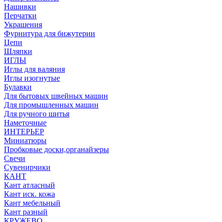
Нашивки
Перчатки
Украшения
Фурнитура для бижутерии
Цепи
Шляпки
ИГЛЫ
Иглы для валяния
Иглы изогнутые
Булавки
Для бытовых швейных машин
Для промышленных машин
Для ручного шитья
Наметочные
ИНТЕРЬЕР
Миниатюры
Пробковые доски,органайзеры
Свечи
Сувенирчики
КАНТ
Кант атласный
Кант иск. кожа
Кант мебельный
Кант разный
КРУЖЕВО