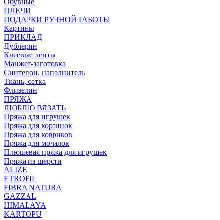
Обувные
ПЛЕЧИ
ПОДАРКИ РУЧНОЙ РАБОТЫ
Картины
ПРИКЛАД
Дублерин
Клеевые ленты
Манжет-заготовка
Синтепон, наполнитель
Ткань, сетка
Флизелин
ПРЯЖА
ЛЮБЛЮ ВЯЗАТЬ
Пряжа для игрушек
Пряжа для корзинок
Пряжа для ковриков
Пряжа для мочалок
Плюшевая пряжа для игрушек
Пряжа из шерсти
ALIZE
ETROFIL
FIBRA NATURA
GAZZAL
HIMALAYA
KARTOPU