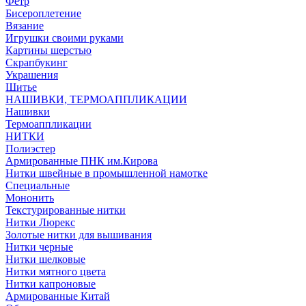
Фетр
Бисероплетение
Вязание
Игрушки своими руками
Картины шерстью
Скрапбукинг
Украшения
Шитье
НАШИВКИ, ТЕРМОАППЛИКАЦИИ
Нашивки
Термоаппликации
НИТКИ
Полиэстер
Армированные ПНК им.Кирова
Нитки швейные в промышленной намотке
Специальные
Мононить
Текстурированные нитки
Нитки Люрекс
Золотые нитки для вышивания
Нитки черные
Нитки шелковые
Нитки мятного цвета
Нитки капроновые
Армированные Китай