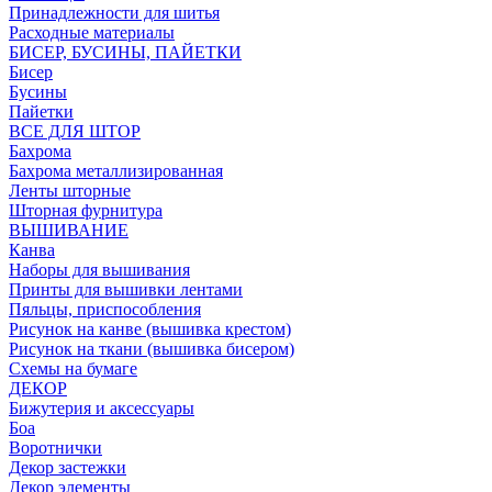
Принадлежности для шитья
Расходные материалы
БИСЕР, БУСИНЫ, ПАЙЕТКИ
Бисер
Бусины
Пайетки
ВСЕ ДЛЯ ШТОР
Бахрома
Бахрома металлизированная
Ленты шторные
Шторная фурнитура
ВЫШИВАНИЕ
Канва
Наборы для вышивания
Принты для вышивки лентами
Пяльцы, приспособления
Рисунок на канве (вышивка крестом)
Рисунок на ткани (вышивка бисером)
Схемы на бумаге
ДЕКОР
Бижутерия и аксессуары
Боа
Воротнички
Декор застежки
Декор элементы