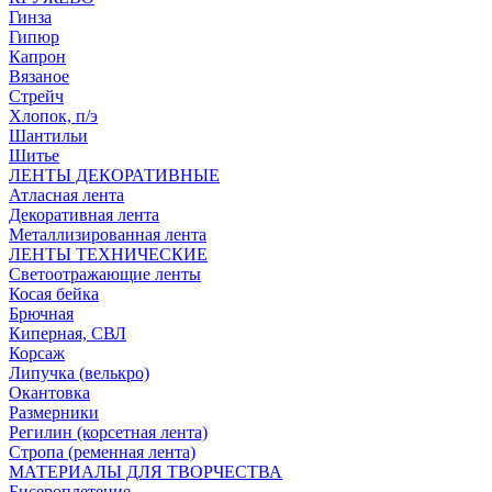
Гинза
Гипюр
Капрон
Вязаное
Стрейч
Хлопок, п/э
Шантильи
Шитье
ЛЕНТЫ ДЕКОРАТИВНЫЕ
Атласная лента
Декоративная лента
Металлизированная лента
ЛЕНТЫ ТЕХНИЧЕСКИЕ
Светоотражающие ленты
Косая бейка
Брючная
Киперная, СВЛ
Корсаж
Липучка (велькро)
Окантовка
Размерники
Регилин (корсетная лента)
Стропа (ременная лента)
МАТЕРИАЛЫ ДЛЯ ТВОРЧЕСТВА
Бисероплетение