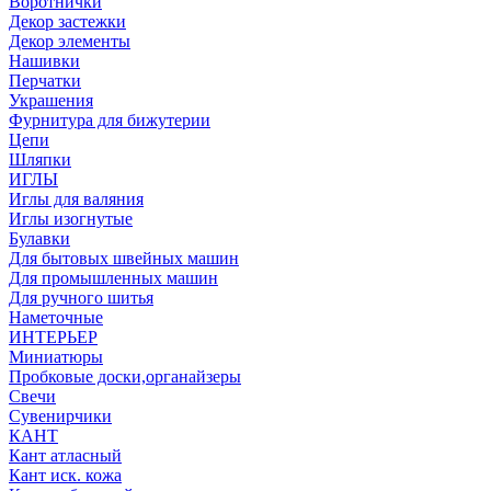
Воротнички
Декор застежки
Декор элементы
Нашивки
Перчатки
Украшения
Фурнитура для бижутерии
Цепи
Шляпки
ИГЛЫ
Иглы для валяния
Иглы изогнутые
Булавки
Для бытовых швейных машин
Для промышленных машин
Для ручного шитья
Наметочные
ИНТЕРЬЕР
Миниатюры
Пробковые доски,органайзеры
Свечи
Сувенирчики
КАНТ
Кант атласный
Кант иск. кожа