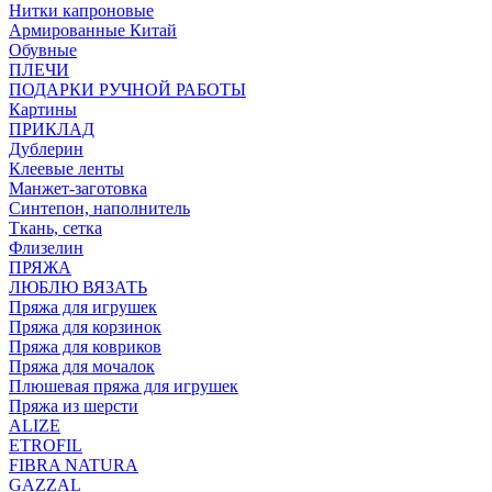
Нитки капроновые
Армированные Китай
Обувные
ПЛЕЧИ
ПОДАРКИ РУЧНОЙ РАБОТЫ
Картины
ПРИКЛАД
Дублерин
Клеевые ленты
Манжет-заготовка
Синтепон, наполнитель
Ткань, сетка
Флизелин
ПРЯЖА
ЛЮБЛЮ ВЯЗАТЬ
Пряжа для игрушек
Пряжа для корзинок
Пряжа для ковриков
Пряжа для мочалок
Плюшевая пряжа для игрушек
Пряжа из шерсти
ALIZE
ETROFIL
FIBRA NATURA
GAZZAL