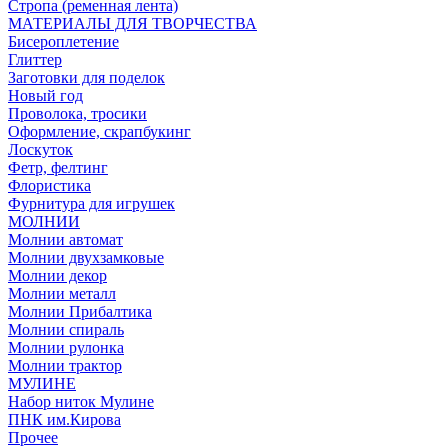
Стропа (ременная лента)
МАТЕРИАЛЫ ДЛЯ ТВОРЧЕСТВА
Бисероплетение
Глиттер
Заготовки для поделок
Новый год
Проволока, тросики
Оформление, скрапбукинг
Лоскуток
Фетр, фелтинг
Флористика
Фурнитура для игрушек
МОЛНИИ
Молнии автомат
Молнии двухзамковые
Молнии декор
Молнии металл
Молнии Прибалтика
Молнии спираль
Молнии рулонка
Молнии трактор
МУЛИНЕ
Набор ниток Мулине
ПНК им.Кирова
Прочее