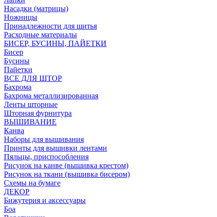
Насадки (матрицы)
Ножницы
Принадлежности для шитья
Расходные материалы
БИСЕР, БУСИНЫ, ПАЙЕТКИ
Бисер
Бусины
Пайетки
ВСЕ ДЛЯ ШТОР
Бахрома
Бахрома металлизированная
Ленты шторные
Шторная фурнитура
ВЫШИВАНИЕ
Канва
Наборы для вышивания
Принты для вышивки лентами
Пяльцы, приспособления
Рисунок на канве (вышивка крестом)
Рисунок на ткани (вышивка бисером)
Схемы на бумаге
ДЕКОР
Бижутерия и аксессуары
Боа