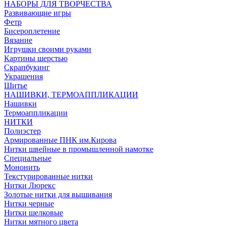
НАБОРЫ ДЛЯ ТВОРЧЕСТВА
Развивающие игры
Фетр
Бисероплетение
Вязание
Игрушки своими руками
Картины шерстью
Скрапбукинг
Украшения
Шитье
НАШИВКИ, ТЕРМОАППЛИКАЦИИ
Нашивки
Термоаппликации
НИТКИ
Полиэстер
Армированные ПНК им.Кирова
Нитки швейные в промышленной намотке
Специальные
Мононить
Текстурированные нитки
Нитки Люрекс
Золотые нитки для вышивания
Нитки черные
Нитки шелковые
Нитки мятного цвета