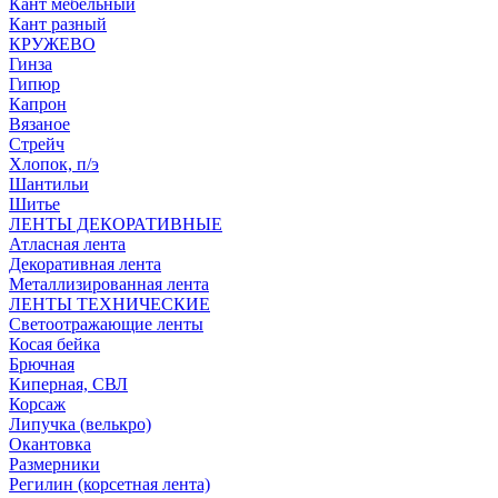
Кант мебельный
Кант разный
КРУЖЕВО
Гинза
Гипюр
Капрон
Вязаное
Стрейч
Хлопок, п/э
Шантильи
Шитье
ЛЕНТЫ ДЕКОРАТИВНЫЕ
Атласная лента
Декоративная лента
Металлизированная лента
ЛЕНТЫ ТЕХНИЧЕСКИЕ
Светоотражающие ленты
Косая бейка
Брючная
Киперная, СВЛ
Корсаж
Липучка (велькро)
Окантовка
Размерники
Регилин (корсетная лента)