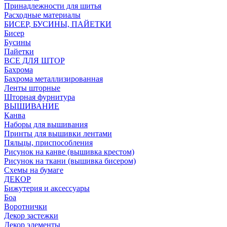
Принадлежности для шитья
Расходные материалы
БИСЕР, БУСИНЫ, ПАЙЕТКИ
Бисер
Бусины
Пайетки
ВСЕ ДЛЯ ШТОР
Бахрома
Бахрома металлизированная
Ленты шторные
Шторная фурнитура
ВЫШИВАНИЕ
Канва
Наборы для вышивания
Принты для вышивки лентами
Пяльцы, приспособления
Рисунок на канве (вышивка крестом)
Рисунок на ткани (вышивка бисером)
Схемы на бумаге
ДЕКОР
Бижутерия и аксессуары
Боа
Воротнички
Декор застежки
Декор элементы