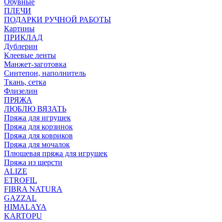
Обувные
ПЛЕЧИ
ПОДАРКИ РУЧНОЙ РАБОТЫ
Картины
ПРИКЛАД
Дублерин
Клеевые ленты
Манжет-заготовка
Синтепон, наполнитель
Ткань, сетка
Флизелин
ПРЯЖА
ЛЮБЛЮ ВЯЗАТЬ
Пряжа для игрушек
Пряжа для корзинок
Пряжа для ковриков
Пряжа для мочалок
Плюшевая пряжа для игрушек
Пряжа из шерсти
ALIZE
ETROFIL
FIBRA NATURA
GAZZAL
HIMALAYA
KARTOPU