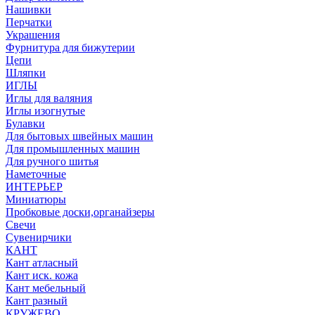
Нашивки
Перчатки
Украшения
Фурнитура для бижутерии
Цепи
Шляпки
ИГЛЫ
Иглы для валяния
Иглы изогнутые
Булавки
Для бытовых швейных машин
Для промышленных машин
Для ручного шитья
Наметочные
ИНТЕРЬЕР
Миниатюры
Пробковые доски,органайзеры
Свечи
Сувенирчики
КАНТ
Кант атласный
Кант иск. кожа
Кант мебельный
Кант разный
КРУЖЕВО