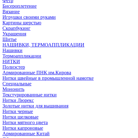
Фетр
Бисероплетение
Вязание
Игрушки своими руками
Картины шерстью
Скрапбукинг
Украшения
Шитье
НАШИВКИ, ТЕРМОАППЛИКАЦИИ
Нашивки
Термоаппликации
НИТКИ
Полиэстер
Армированные ПНК им.Кирова
Нитки швейные в промышленной намотке
Специальные
Мононить
Текстурированные нитки
Нитки Люрекс
Золотые нитки для вышивания
Нитки черные
Нитки шелковые
Нитки мятного цвета
Нитки капроновые
Армированные Китай