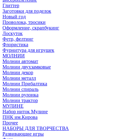
Глиттер
Заготовки для поделок
Новый год
Проволока, тросики
Оформление, скрапбукинг
Лоскуток
Фетр, фелтинг
Флористика
Фурнитура для игрушек
МОЛНИИ
Молнии автомат
Молнии двухзамковые
Молнии декор
Молнии металл
Молнии Прибалтика
Молнии спираль
Молнии рулонка
Молнии трактор
МУЛИНЕ
Набор ниток Мулине
ПНК им.Кирова
Прочее
НАБОРЫ ДЛЯ ТВОРЧЕСТВА
Развивающие игры