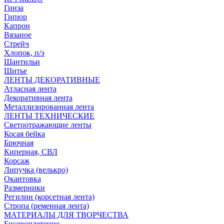
Гинза
Гипюр
Капрон
Вязаное
Стрейч
Хлопок, п/э
Шантильи
Шитье
ЛЕНТЫ ДЕКОРАТИВНЫЕ
Атласная лента
Декоративная лента
Металлизированная лента
ЛЕНТЫ ТЕХНИЧЕСКИЕ
Светоотражающие ленты
Косая бейка
Брючная
Киперная, СВЛ
Корсаж
Липучка (велькро)
Окантовка
Размерники
Регилин (корсетная лента)
Стропа (ременная лента)
МАТЕРИАЛЫ ДЛЯ ТВОРЧЕСТВА
Бисероплетение