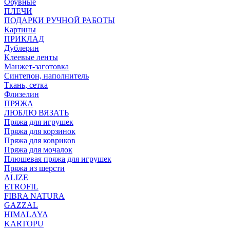
Обувные
ПЛЕЧИ
ПОДАРКИ РУЧНОЙ РАБОТЫ
Картины
ПРИКЛАД
Дублерин
Клеевые ленты
Манжет-заготовка
Синтепон, наполнитель
Ткань, сетка
Флизелин
ПРЯЖА
ЛЮБЛЮ ВЯЗАТЬ
Пряжа для игрушек
Пряжа для корзинок
Пряжа для ковриков
Пряжа для мочалок
Плюшевая пряжа для игрушек
Пряжа из шерсти
ALIZE
ETROFIL
FIBRA NATURA
GAZZAL
HIMALAYA
KARTOPU