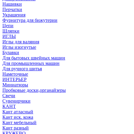
Нашивки
Перчатки
Украшения
Фурнитура для бижутерии
Цепи
Шляпки
ИГЛЫ
Иглы для валяния
Иглы изогнутые
Булавки
Для бытовых швейных машин
Для промышленных машин
Для ручного шитья
Наметочные
ИНТЕРЬЕР
Миниатюры
Пробковые доски,органайзеры
Свечи
Сувенирчики
КАНТ
Кант атласный
Кант иск. кожа
Кант мебельный
Кант разный
КРУЖЕВО