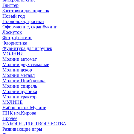
Глиттер
Заготовки для поделок
Новый год
Проволока, тросики
Оформление, скрапбукинг
Лоскуток
Фетр, фелтинг
Флористика
Фурнитура для игрушек
МОЛНИИ
Молнии автомат
Молнии двухзамковые
Молнии декор
Молнии металл
Молнии Прибалтика
Молнии спираль
Молнии рулонка
Молнии трактор
МУЛИНЕ
Набор ниток Мулине
ПНК им.Кирова
Прочее
НАБОРЫ ДЛЯ ТВОРЧЕСТВА
Развивающие игры