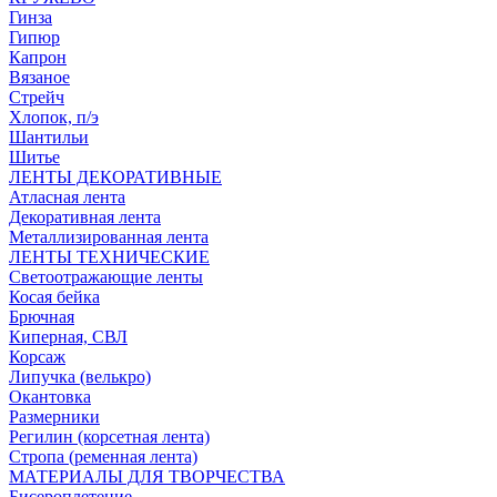
Гинза
Гипюр
Капрон
Вязаное
Стрейч
Хлопок, п/э
Шантильи
Шитье
ЛЕНТЫ ДЕКОРАТИВНЫЕ
Атласная лента
Декоративная лента
Металлизированная лента
ЛЕНТЫ ТЕХНИЧЕСКИЕ
Светоотражающие ленты
Косая бейка
Брючная
Киперная, СВЛ
Корсаж
Липучка (велькро)
Окантовка
Размерники
Регилин (корсетная лента)
Стропа (ременная лента)
МАТЕРИАЛЫ ДЛЯ ТВОРЧЕСТВА
Бисероплетение