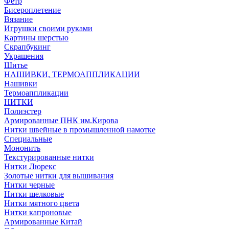
Фетр
Бисероплетение
Вязание
Игрушки своими руками
Картины шерстью
Скрапбукинг
Украшения
Шитье
НАШИВКИ, ТЕРМОАППЛИКАЦИИ
Нашивки
Термоаппликации
НИТКИ
Полиэстер
Армированные ПНК им.Кирова
Нитки швейные в промышленной намотке
Специальные
Мононить
Текстурированные нитки
Нитки Люрекс
Золотые нитки для вышивания
Нитки черные
Нитки шелковые
Нитки мятного цвета
Нитки капроновые
Армированные Китай