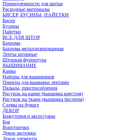
Принадлежности для шитья
Расходные материалы
БИСЕР, БУСИНЫ, ПАЙЕТКИ
Бисер
Бусины
Пайетки
ВСЕ ДЛЯ ШТОР
Бахрома
Бахрома металлизированная
Ленты шторные
Шторная фурнитура
ВЫШИВАНИЕ
Канва
Наборы для вышивания
Принты для вышивки лентами
Пяльцы, приспособления
Рисунок на канве (вышивка крестом)
Рисунок на ткани (вышивка бисером)
Схемы на бумаге
ДЕКОР
Бижутерия и аксессуары
Боа
Воротнички
Декор застежки
Декор элементы