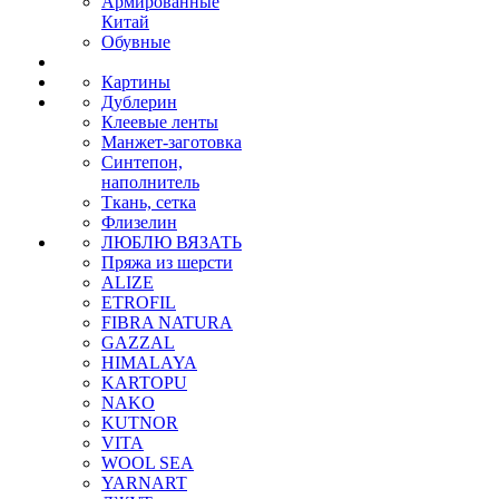
Армированные
Китай
Обувные
Картины
Дублерин
Клеевые ленты
Манжет-заготовка
Синтепон,
наполнитель
Ткань, сетка
Флизелин
ЛЮБЛЮ ВЯЗАТЬ
Пряжа из шерсти
ALIZE
ETROFIL
FIBRA NATURA
GAZZAL
HIMALAYA
KARTOPU
NAKO
KUTNOR
VITA
WOOL SEA
YARNART