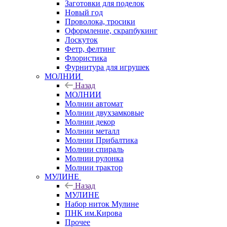
Заготовки для поделок
Новый год
Проволока, тросики
Оформление, скрапбукинг
Лоскуток
Фетр, фелтинг
Флористика
Фурнитура для игрушек
МОЛНИИ
Назад
МОЛНИИ
Молнии автомат
Молнии двухзамковые
Молнии декор
Молнии металл
Молнии Прибалтика
Молнии спираль
Молнии рулонка
Молнии трактор
МУЛИНЕ
Назад
МУЛИНЕ
Набор ниток Мулине
ПНК им.Кирова
Прочее