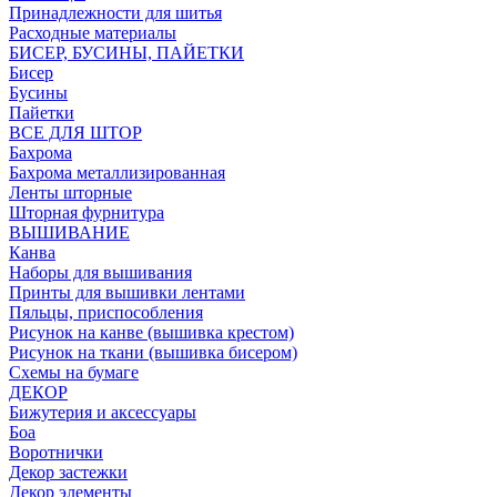
Принадлежности для шитья
Расходные материалы
БИСЕР, БУСИНЫ, ПАЙЕТКИ
Бисер
Бусины
Пайетки
ВСЕ ДЛЯ ШТОР
Бахрома
Бахрома металлизированная
Ленты шторные
Шторная фурнитура
ВЫШИВАНИЕ
Канва
Наборы для вышивания
Принты для вышивки лентами
Пяльцы, приспособления
Рисунок на канве (вышивка крестом)
Рисунок на ткани (вышивка бисером)
Схемы на бумаге
ДЕКОР
Бижутерия и аксессуары
Боа
Воротнички
Декор застежки
Декор элементы