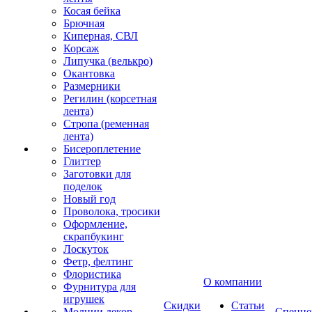
Косая бейка
Брючная
Киперная, СВЛ
Корсаж
Липучка (велькро)
Окантовка
Размерники
Регилин (корсетная
лента)
Стропа (ременная
лента)
Бисероплетение
Глиттер
Заготовки для
поделок
Новый год
Проволока, тросики
Оформление,
скрапбукинг
Лоскуток
Фетр, фелтинг
Флористика
О компании
Фурнитура для
игрушек
Скидки
Статьи
Молнии декор
Спецце