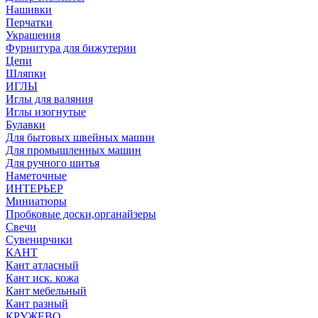
Нашивки
Перчатки
Украшения
Фурнитура для бижутерии
Цепи
Шляпки
ИГЛЫ
Иглы для валяния
Иглы изогнутые
Булавки
Для бытовых швейных машин
Для промышленных машин
Для ручного шитья
Наметочные
ИНТЕРЬЕР
Миниатюры
Пробковые доски,органайзеры
Свечи
Сувенирчики
КАНТ
Кант атласный
Кант иск. кожа
Кант мебельный
Кант разный
КРУЖЕВО