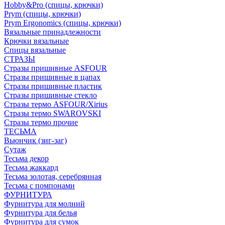
Hobby&Pro (спицы, крючки)
Prym (спицы, крючки)
Prym Ergonomics (спицы, крючки)
Вязальные принадлежности
Крючки вязальные
Спицы вязальные
СТРАЗЫ
Стразы пришивные ASFOUR
Стразы пришивные в цапах
Стразы пришивные пластик
Стразы пришивные стекло
Стразы термо ASFOUR/Xirius
Стразы термо SWAROVSKI
Стразы термо прочие
ТЕСЬМА
Вьюнчик (зиг-заг)
Сутаж
Тесьма декор
Тесьма жаккард
Тесьма золотая, серебрянная
Тесьма с помпонами
ФУРНИТУРА
Фурнитура для молний
Фурнитура для белья
Фурнитура для сумок