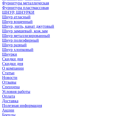
Фурнитура металлическая
Фурнитура пластмассовая
ШНУР, ШНУРКИ
Шнур атласный
Шнур вощенный
Шнур, нить, канат джутовый
Шнур замшевый, кож.зам
Шнур металлизированный
Шнур полиэфирный
Шнур разный
Шнур хлопковый
Шнурки
Скидки дня
Скидки дня
О компании
Статьи
Новости
Отзывы
Спеццена
Условия работы
Оплата
Доставка
Полезная информация
Акции
Бренды