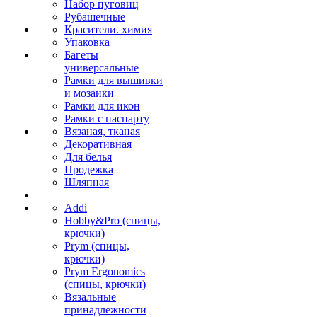
Набор пуговиц
Рубашечные
Красители. химия
Упаковка
Багеты
универсальные
Рамки для вышивки
и мозаики
Рамки для икон
Рамки с паспарту
Вязаная, тканая
Декоративная
Для белья
Продежка
Шляпная
Addi
Hobby&Pro (спицы,
крючки)
Prym (спицы,
крючки)
Prym Ergonomics
(спицы, крючки)
Вязальные
принадлежности