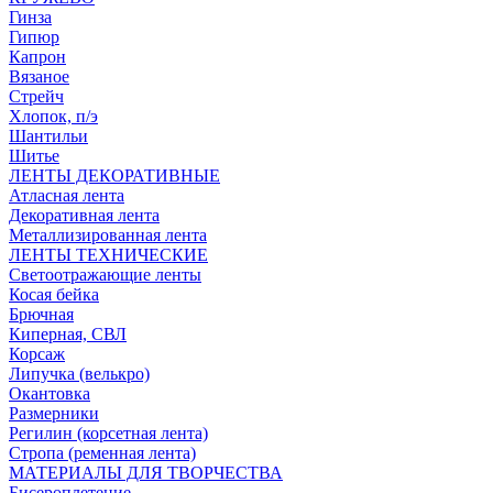
Гинза
Гипюр
Капрон
Вязаное
Стрейч
Хлопок, п/э
Шантильи
Шитье
ЛЕНТЫ ДЕКОРАТИВНЫЕ
Атласная лента
Декоративная лента
Металлизированная лента
ЛЕНТЫ ТЕХНИЧЕСКИЕ
Светоотражающие ленты
Косая бейка
Брючная
Киперная, СВЛ
Корсаж
Липучка (велькро)
Окантовка
Размерники
Регилин (корсетная лента)
Стропа (ременная лента)
МАТЕРИАЛЫ ДЛЯ ТВОРЧЕСТВА
Бисероплетение