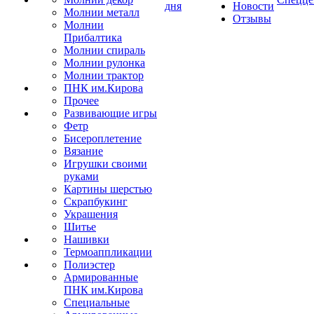
дня
Новости
Молнии металл
Отзывы
Молнии
Прибалтика
Молнии спираль
Молнии рулонка
Молнии трактор
ПНК им.Кирова
Прочее
Развивающие игры
Фетр
Бисероплетение
Вязание
Игрушки своими
руками
Картины шерстью
Скрапбукинг
Украшения
Шитье
Нашивки
Термоаппликации
Полиэстер
Армированные
ПНК им.Кирова
Специальные