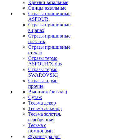
Крючки вязальные
Спицы вязальные
Стразы пришивные
ASFOUR
Стразы пришивные
в цапах
Стразы пришивные
пластик
Стразы пришивные
стекло
Стразы термо
ASFOUR/Xirius
Стразы термо
SWAROVSKI
Стразы термо
прочие
Вьюнчик (зиг-заг)
Сутаж
Тесьма декор
Тесьма жаккард
Тесьма золотая,
серебрянная
Тесьма с
помпонами
Фурнитура для