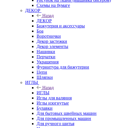
Рисунок на ткани (вышивка бисером)
Схемы на бумаге
ДЕКОР
Назад
ДЕКОР
Бижутерия и аксессуары
Боа
Воротнички
Декор застежки
Декор элементы
Нашивки
Перчатки
Украшения
Фурнитура для бижутерии
Цепи
Шляпки
ИГЛЫ
Назад
ИГЛЫ
Иглы для валяния
Иглы изогнутые
Булавки
Для бытовых швейных машин
Для промышленных машин
Для ручного шитья