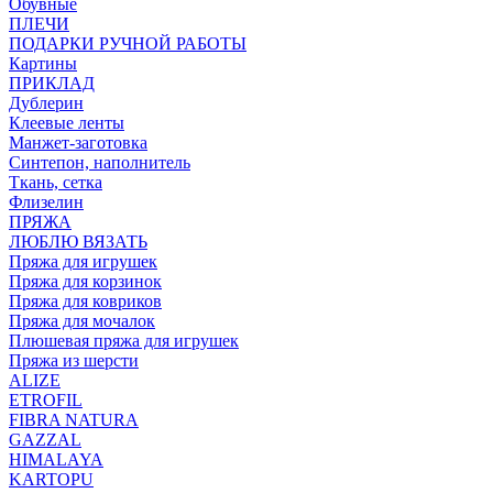
Обувные
ПЛЕЧИ
ПОДАРКИ РУЧНОЙ РАБОТЫ
Картины
ПРИКЛАД
Дублерин
Клеевые ленты
Манжет-заготовка
Синтепон, наполнитель
Ткань, сетка
Флизелин
ПРЯЖА
ЛЮБЛЮ ВЯЗАТЬ
Пряжа для игрушек
Пряжа для корзинок
Пряжа для ковриков
Пряжа для мочалок
Плюшевая пряжа для игрушек
Пряжа из шерсти
ALIZE
ETROFIL
FIBRA NATURA
GAZZAL
HIMALAYA
KARTOPU