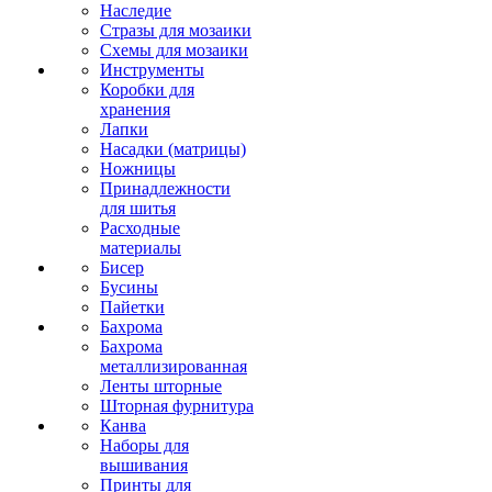
Наследие
Стразы для мозаики
Схемы для мозаики
Инструменты
Коробки для
хранения
Лапки
Насадки (матрицы)
Ножницы
Принадлежности
для шитья
Расходные
материалы
Бисер
Бусины
Пайетки
Бахрома
Бахрома
металлизированная
Ленты шторные
Шторная фурнитура
Канва
Наборы для
вышивания
Принты для