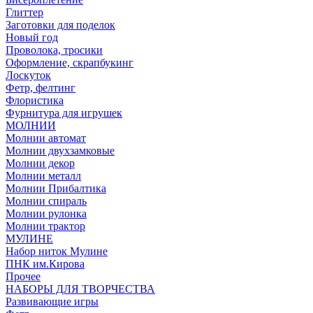
Глиттер
Заготовки для поделок
Новый год
Проволока, тросики
Оформление, скрапбукинг
Лоскуток
Фетр, фелтинг
Флористика
Фурнитура для игрушек
МОЛНИИ
Молнии автомат
Молнии двухзамковые
Молнии декор
Молнии металл
Молнии Прибалтика
Молнии спираль
Молнии рулонка
Молнии трактор
МУЛИНЕ
Набор ниток Мулине
ПНК им.Кирова
Прочее
НАБОРЫ ДЛЯ ТВОРЧЕСТВА
Развивающие игры