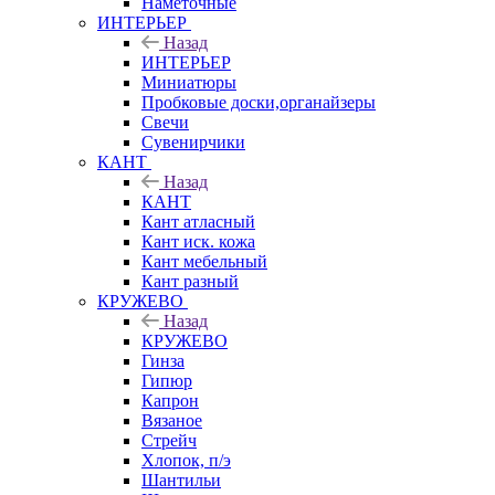
Наметочные
ИНТЕРЬЕР
Назад
ИНТЕРЬЕР
Миниатюры
Пробковые доски,органайзеры
Свечи
Сувенирчики
КАНТ
Назад
КАНТ
Кант атласный
Кант иск. кожа
Кант мебельный
Кант разный
КРУЖЕВО
Назад
КРУЖЕВО
Гинза
Гипюр
Капрон
Вязаное
Стрейч
Хлопок, п/э
Шантильи