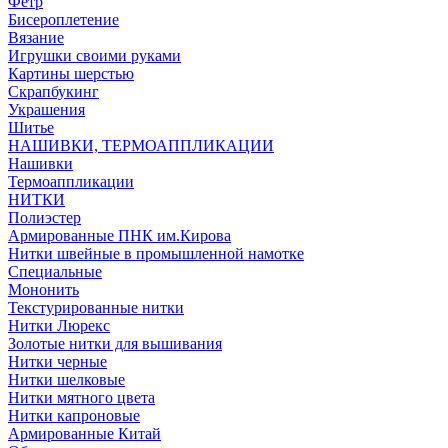
Фетр
Бисероплетение
Вязание
Игрушки своими руками
Картины шерстью
Скрапбукинг
Украшения
Шитье
НАШИВКИ, ТЕРМОАППЛИКАЦИИ
Нашивки
Термоаппликации
НИТКИ
Полиэстер
Армированные ПНК им.Кирова
Нитки швейные в промышленной намотке
Специальные
Мононить
Текстурированные нитки
Нитки Люрекс
Золотые нитки для вышивания
Нитки черные
Нитки шелковые
Нитки мятного цвета
Нитки капроновые
Армированные Китай