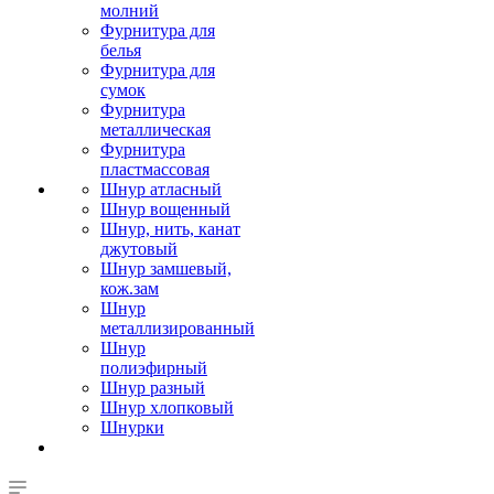
молний
Фурнитура для
белья
Фурнитура для
сумок
Фурнитура
металлическая
Фурнитура
пластмассовая
Шнур атласный
Шнур вощенный
Шнур, нить, канат
джутовый
Шнур замшевый,
кож.зам
Шнур
металлизированный
Шнур
полиэфирный
Шнур разный
Шнур хлопковый
Шнурки