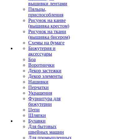
вышивки лентами
Пяльцы,
приспособления
Рисунок на канве
(вышивка крестом)
Рисунок на ткани
(вышивка бисером)
Схемы на бумаге
Бижутерия и
аксессуары
Боа
Воротнички
Декор застежки
Декор элементы
Нашивки
Перчатки
Украшения
Фурнитура для
бижутерии
Цепи
Шляпки
Булавки
Для бытовых
швейных машин
Для промышленных