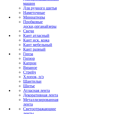
машин
Для ручного шитья
Наметочные
Миниатюры
Пробковые
доски,органайзеры
Свечи
Кант атласный
Кант иск. кожа
Кант мебельный
Кант разный
Гинза
Гипюр
Капрон
Вязаное
Стрейч
Хлопок, п/э
Шантильи
Шитье
Атласная лента
Декоративная лента
Металлизированная
лента
Светоотражающие
ленты