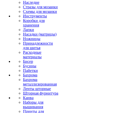
Наследие
Стразы для мозаики
Схемы для мозаики
Инструменты
Коробки для
хранения
Лапки
Насадки (матрицы)
Ножницы
Принадлежности
для шитья
Расходные
материалы
Бисер
Бусины
Пайетки
Бахрома
Бахрома
металлизированная
Ленты шторные
Шторная фурнитура
Канва
Наборы для
вышивания
Принты для