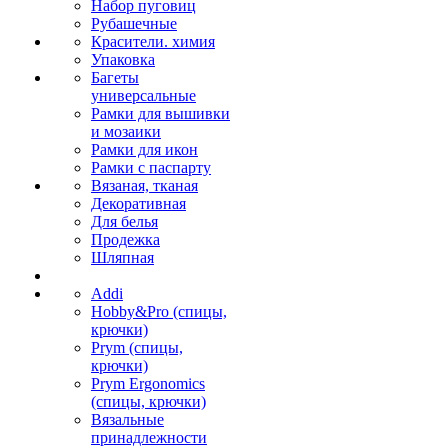
Набор пуговиц
Рубашечные
Красители. химия
Упаковка
Багеты
универсальные
Рамки для вышивки
и мозаики
Рамки для икон
Рамки с паспарту
Вязаная, тканая
Декоративная
Для белья
Продежка
Шляпная
Addi
Hobby&Pro (спицы,
крючки)
Prym (спицы,
крючки)
Prym Ergonomics
(спицы, крючки)
Вязальные
принадлежности