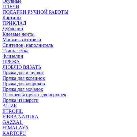
Обувные
ПЛЕЧИ
ПОДАРКИ РУЧНОЙ РАБОТЫ
Картины
ПРИКЛАД
Дублерин
Клеевые ленты
Манжет-заготовка
Синтепон, наполнитель
Ткань, сетка
Флизелин
ПРЯЖА
ЛЮБЛЮ ВЯЗАТЬ
Пряжа для игрушек
Пряжа для корзинок
Пряжа для ковриков
Пряжа для мочалок
Плюшевая пряжа для игрушек
Пряжа из шерсти
ALIZE
ETROFIL
FIBRA NATURA
GAZZAL
HIMALAYA
KARTOPU