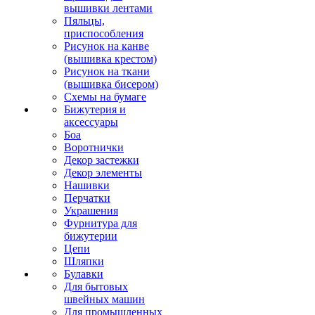
вышивки лентами
Пяльцы,
приспособления
Рисунок на канве
(вышивка крестом)
Рисунок на ткани
(вышивка бисером)
Схемы на бумаге
Бижутерия и
аксессуары
Боа
Воротнички
Декор застежки
Декор элементы
Нашивки
Перчатки
Украшения
Фурнитура для
бижутерии
Цепи
Шляпки
Булавки
Для бытовых
швейных машин
Для промышленных