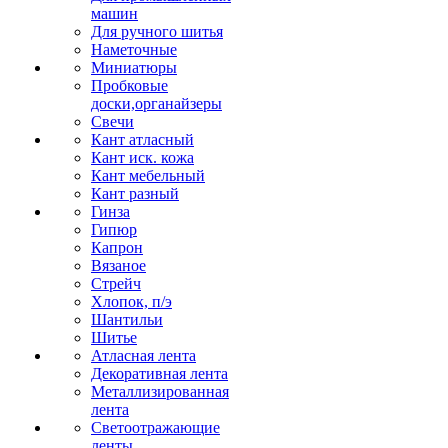
машин
Для ручного шитья
Наметочные
Миниатюры
Пробковые
доски,органайзеры
Свечи
Кант атласный
Кант иск. кожа
Кант мебельный
Кант разный
Гинза
Гипюр
Капрон
Вязаное
Стрейч
Хлопок, п/э
Шантильи
Шитье
Атласная лента
Декоративная лента
Металлизированная
лента
Светоотражающие
ленты