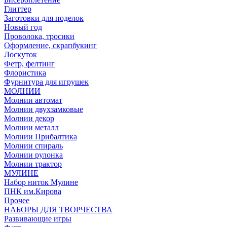
Глиттер
Заготовки для поделок
Новый год
Проволока, тросики
Оформление, скрапбукинг
Лоскуток
Фетр, фелтинг
Флористика
Фурнитура для игрушек
МОЛНИИ
Молнии автомат
Молнии двухзамковые
Молнии декор
Молнии металл
Молнии Прибалтика
Молнии спираль
Молнии рулонка
Молнии трактор
МУЛИНЕ
Набор ниток Мулине
ПНК им.Кирова
Прочее
НАБОРЫ ДЛЯ ТВОРЧЕСТВА
Развивающие игры