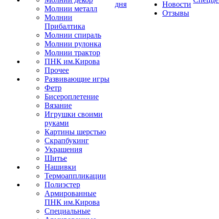
дня
Новости
Молнии металл
Отзывы
Молнии
Прибалтика
Молнии спираль
Молнии рулонка
Молнии трактор
ПНК им.Кирова
Прочее
Развивающие игры
Фетр
Бисероплетение
Вязание
Игрушки своими
руками
Картины шерстью
Скрапбукинг
Украшения
Шитье
Нашивки
Термоаппликации
Полиэстер
Армированные
ПНК им.Кирова
Специальные