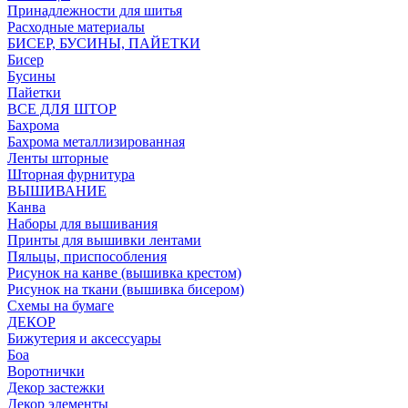
Принадлежности для шитья
Расходные материалы
БИСЕР, БУСИНЫ, ПАЙЕТКИ
Бисер
Бусины
Пайетки
ВСЕ ДЛЯ ШТОР
Бахрома
Бахрома металлизированная
Ленты шторные
Шторная фурнитура
ВЫШИВАНИЕ
Канва
Наборы для вышивания
Принты для вышивки лентами
Пяльцы, приспособления
Рисунок на канве (вышивка крестом)
Рисунок на ткани (вышивка бисером)
Схемы на бумаге
ДЕКОР
Бижутерия и аксессуары
Боа
Воротнички
Декор застежки
Декор элементы