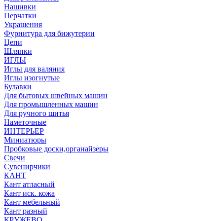
Нашивки
Перчатки
Украшения
Фурнитура для бижутерии
Цепи
Шляпки
ИГЛЫ
Иглы для валяния
Иглы изогнутые
Булавки
Для бытовых швейных машин
Для промышленных машин
Для ручного шитья
Наметочные
ИНТЕРЬЕР
Миниатюры
Пробковые доски,органайзеры
Свечи
Сувенирчики
КАНТ
Кант атласный
Кант иск. кожа
Кант мебельный
Кант разный
КРУЖЕВО