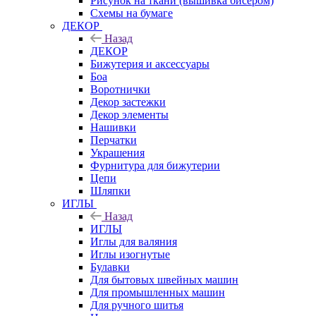
Рисунок на ткани (вышивка бисером)
Схемы на бумаге
ДЕКОР
Назад
ДЕКОР
Бижутерия и аксессуары
Боа
Воротнички
Декор застежки
Декор элементы
Нашивки
Перчатки
Украшения
Фурнитура для бижутерии
Цепи
Шляпки
ИГЛЫ
Назад
ИГЛЫ
Иглы для валяния
Иглы изогнутые
Булавки
Для бытовых швейных машин
Для промышленных машин
Для ручного шитья