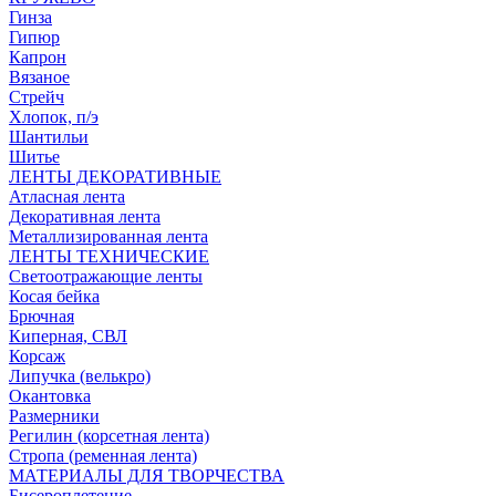
Гинза
Гипюр
Капрон
Вязаное
Стрейч
Хлопок, п/э
Шантильи
Шитье
ЛЕНТЫ ДЕКОРАТИВНЫЕ
Атласная лента
Декоративная лента
Металлизированная лента
ЛЕНТЫ ТЕХНИЧЕСКИЕ
Светоотражающие ленты
Косая бейка
Брючная
Киперная, СВЛ
Корсаж
Липучка (велькро)
Окантовка
Размерники
Регилин (корсетная лента)
Стропа (ременная лента)
МАТЕРИАЛЫ ДЛЯ ТВОРЧЕСТВА
Бисероплетение