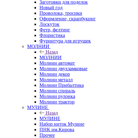
Заготовки для поделок
Новый год
Проволока, тросики
Оформление, скрапбукинг
Лоскуток
Фетр, фелтинг
Флористика
Фурнитура для игрушек
МОЛНИИ
Назад
МОЛНИИ
Молнии автомат
Молнии двухзамковые
Молнии декор
Молнии металл
Молнии Прибалтика
Молнии спираль
Молнии рулонка
Молнии трактор
МУЛИНЕ
Назад
МУЛИНЕ
Набор ниток Мулине
ПНК им.Кирова
Прочее