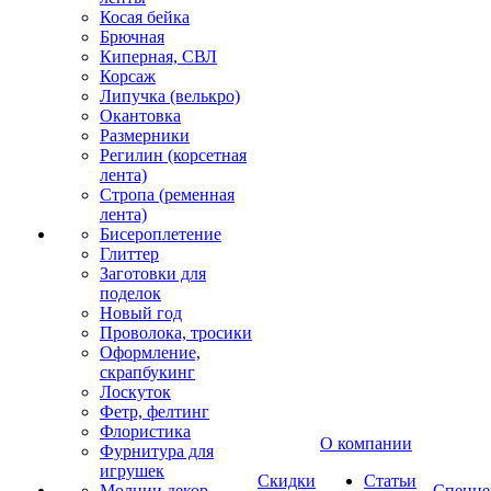
Косая бейка
Брючная
Киперная, СВЛ
Корсаж
Липучка (велькро)
Окантовка
Размерники
Регилин (корсетная
лента)
Стропа (ременная
лента)
Бисероплетение
Глиттер
Заготовки для
поделок
Новый год
Проволока, тросики
Оформление,
скрапбукинг
Лоскуток
Фетр, фелтинг
Флористика
О компании
Фурнитура для
игрушек
Скидки
Статьи
Молнии декор
Спецце