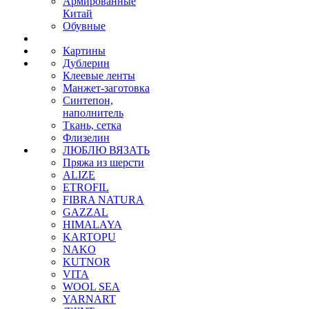
Армированные
Китай
Обувные
Картины
Дублерин
Клеевые ленты
Манжет-заготовка
Синтепон,
наполнитель
Ткань, сетка
Флизелин
ЛЮБЛЮ ВЯЗАТЬ
Пряжа из шерсти
ALIZE
ETROFIL
FIBRA NATURA
GAZZAL
HIMALAYA
KARTOPU
NAKO
KUTNOR
VITA
WOOL SEA
YARNART