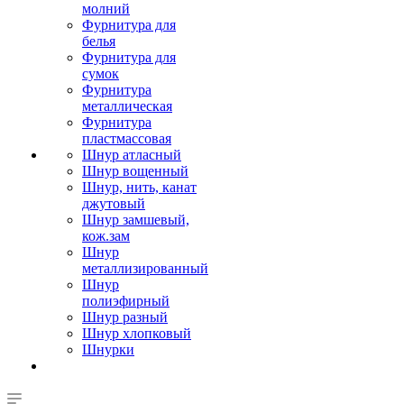
молний
Фурнитура для
белья
Фурнитура для
сумок
Фурнитура
металлическая
Фурнитура
пластмассовая
Шнур атласный
Шнур вощенный
Шнур, нить, канат
джутовый
Шнур замшевый,
кож.зам
Шнур
металлизированный
Шнур
полиэфирный
Шнур разный
Шнур хлопковый
Шнурки