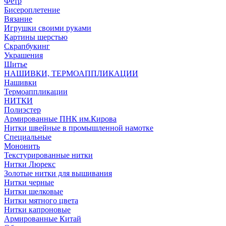
Фетр
Бисероплетение
Вязание
Игрушки своими руками
Картины шерстью
Скрапбукинг
Украшения
Шитье
НАШИВКИ, ТЕРМОАППЛИКАЦИИ
Нашивки
Термоаппликации
НИТКИ
Полиэстер
Армированные ПНК им.Кирова
Нитки швейные в промышленной намотке
Специальные
Мононить
Текстурированные нитки
Нитки Люрекс
Золотые нитки для вышивания
Нитки черные
Нитки шелковые
Нитки мятного цвета
Нитки капроновые
Армированные Китай