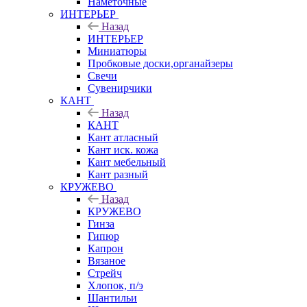
Наметочные
ИНТЕРЬЕР
Назад
ИНТЕРЬЕР
Миниатюры
Пробковые доски,органайзеры
Свечи
Сувенирчики
КАНТ
Назад
КАНТ
Кант атласный
Кант иск. кожа
Кант мебельный
Кант разный
КРУЖЕВО
Назад
КРУЖЕВО
Гинза
Гипюр
Капрон
Вязаное
Стрейч
Хлопок, п/э
Шантильи