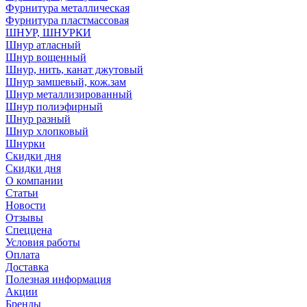
Фурнитура металлическая
Фурнитура пластмассовая
ШНУР, ШНУРКИ
Шнур атласный
Шнур вощенный
Шнур, нить, канат джутовый
Шнур замшевый, кож.зам
Шнур металлизированный
Шнур полиэфирный
Шнур разный
Шнур хлопковый
Шнурки
Скидки дня
Скидки дня
О компании
Статьи
Новости
Отзывы
Спеццена
Условия работы
Оплата
Доставка
Полезная информация
Акции
Бренды