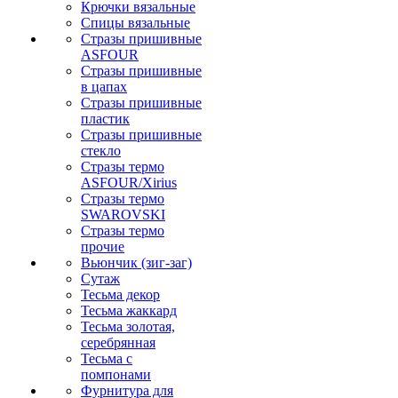
Крючки вязальные
Спицы вязальные
Стразы пришивные
ASFOUR
Стразы пришивные
в цапах
Стразы пришивные
пластик
Стразы пришивные
стекло
Стразы термо
ASFOUR/Xirius
Стразы термо
SWAROVSKI
Стразы термо
прочие
Вьюнчик (зиг-заг)
Сутаж
Тесьма декор
Тесьма жаккард
Тесьма золотая,
серебрянная
Тесьма с
помпонами
Фурнитура для