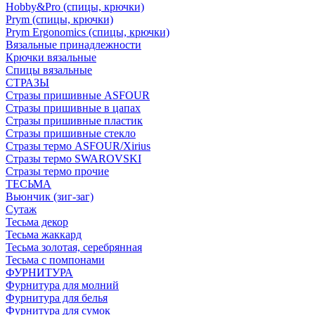
Hobby&Pro (спицы, крючки)
Prym (спицы, крючки)
Prym Ergonomics (спицы, крючки)
Вязальные принадлежности
Крючки вязальные
Спицы вязальные
СТРАЗЫ
Стразы пришивные ASFOUR
Стразы пришивные в цапах
Стразы пришивные пластик
Стразы пришивные стекло
Стразы термо ASFOUR/Xirius
Стразы термо SWAROVSKI
Стразы термо прочие
ТЕСЬМА
Вьюнчик (зиг-заг)
Сутаж
Тесьма декор
Тесьма жаккард
Тесьма золотая, серебрянная
Тесьма с помпонами
ФУРНИТУРА
Фурнитура для молний
Фурнитура для белья
Фурнитура для сумок