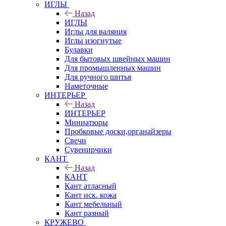
ИГЛЫ
Назад
ИГЛЫ
Иглы для валяния
Иглы изогнутые
Булавки
Для бытовых швейных машин
Для промышленных машин
Для ручного шитья
Наметочные
ИНТЕРЬЕР
Назад
ИНТЕРЬЕР
Миниатюры
Пробковые доски,органайзеры
Свечи
Сувенирчики
КАНТ
Назад
КАНТ
Кант атласный
Кант иск. кожа
Кант мебельный
Кант разный
КРУЖЕВО