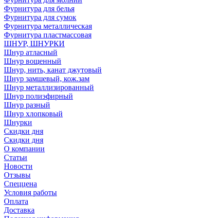
Фурнитура для белья
Фурнитура для сумок
Фурнитура металлическая
Фурнитура пластмассовая
ШНУР, ШНУРКИ
Шнур атласный
Шнур вощенный
Шнур, нить, канат джутовый
Шнур замшевый, кож.зам
Шнур металлизированный
Шнур полиэфирный
Шнур разный
Шнур хлопковый
Шнурки
Скидки дня
Скидки дня
О компании
Статьи
Новости
Отзывы
Спеццена
Условия работы
Оплата
Доставка