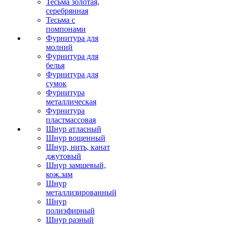
Тесьма золотая,
серебрянная
Тесьма с
помпонами
Фурнитура для
молний
Фурнитура для
белья
Фурнитура для
сумок
Фурнитура
металлическая
Фурнитура
пластмассовая
Шнур атласный
Шнур вощенный
Шнур, нить, канат
джутовый
Шнур замшевый,
кож.зам
Шнур
металлизированный
Шнур
полиэфирный
Шнур разный