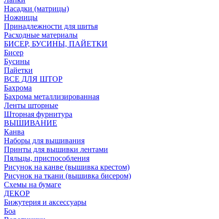
Насадки (матрицы)
Ножницы
Принадлежности для шитья
Расходные материалы
БИСЕР, БУСИНЫ, ПАЙЕТКИ
Бисер
Бусины
Пайетки
ВСЕ ДЛЯ ШТОР
Бахрома
Бахрома металлизированная
Ленты шторные
Шторная фурнитура
ВЫШИВАНИЕ
Канва
Наборы для вышивания
Принты для вышивки лентами
Пяльцы, приспособления
Рисунок на канве (вышивка крестом)
Рисунок на ткани (вышивка бисером)
Схемы на бумаге
ДЕКОР
Бижутерия и аксессуары
Боа