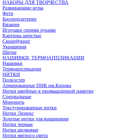
НАБОРЫ ДЛЯ ТВОРЧЕСТВА
Развивающие игры
Фетр
Бисероплетение
Вязание
Игрушки своими руками
Картины шерстью
Скрапбукинг
Украшения
Шитье
НАШИВКИ, ТЕРМОАППЛИКАЦИИ
Нашивки
Термоаппликации
НИТКИ
Полиэстер
Армированные ПНК им.Кирова
Нитки швейные в промышленной намотке
Специальные
Мононить
Текстурированные нитки
Нитки Люрекс
Золотые нитки для вышивания
Нитки черные
Нитки шелковые
Нитки мятного цвета