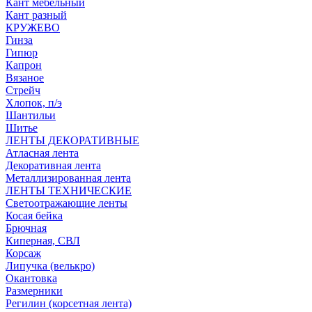
Кант мебельный
Кант разный
КРУЖЕВО
Гинза
Гипюр
Капрон
Вязаное
Стрейч
Хлопок, п/э
Шантильи
Шитье
ЛЕНТЫ ДЕКОРАТИВНЫЕ
Атласная лента
Декоративная лента
Металлизированная лента
ЛЕНТЫ ТЕХНИЧЕСКИЕ
Светоотражающие ленты
Косая бейка
Брючная
Киперная, СВЛ
Корсаж
Липучка (велькро)
Окантовка
Размерники
Регилин (корсетная лента)