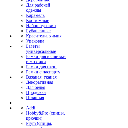
Для рабочей
одежды
Карамель
Костюмные
Набор пуговиц
Рубашечные
Красители. химия
Упаковка
Багеты
универсальные
Рамки для вышивки
и мозаики
Рамки для икон
Рамки с паспарту
Вязаная, тканая
Декоративная
Для белья
Продежка
Шляпная
Addi
Hobby&Pro (спицы,
крючки)
Prym (спицы,