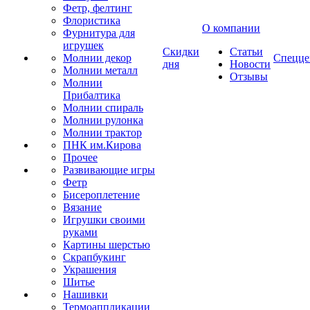
Фетр, фелтинг
Флористика
О компании
Фурнитура для
игрушек
Скидки
Статьи
Молнии декор
Спецце
дня
Новости
Молнии металл
Отзывы
Молнии
Прибалтика
Молнии спираль
Молнии рулонка
Молнии трактор
ПНК им.Кирова
Прочее
Развивающие игры
Фетр
Бисероплетение
Вязание
Игрушки своими
руками
Картины шерстью
Скрапбукинг
Украшения
Шитье
Нашивки
Термоаппликации