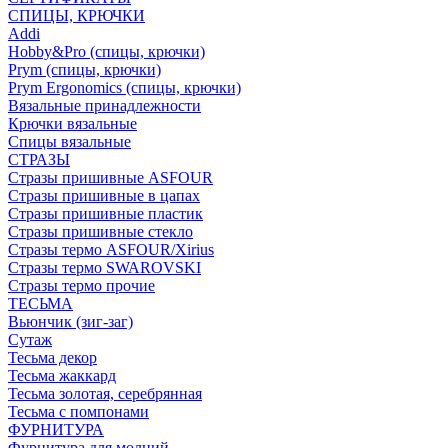
СПИЦЫ, КРЮЧКИ
Addi
Hobby&Pro (спицы, крючки)
Prym (спицы, крючки)
Prym Ergonomics (спицы, крючки)
Вязальные принадлежности
Крючки вязальные
Спицы вязальные
СТРАЗЫ
Стразы пришивные ASFOUR
Стразы пришивные в цапах
Стразы пришивные пластик
Стразы пришивные стекло
Стразы термо ASFOUR/Xirius
Стразы термо SWAROVSKI
Стразы термо прочие
ТЕСЬМА
Вьюнчик (зиг-заг)
Сутаж
Тесьма декор
Тесьма жаккард
Тесьма золотая, серебрянная
Тесьма с помпонами
ФУРНИТУРА
Фурнитура для молний