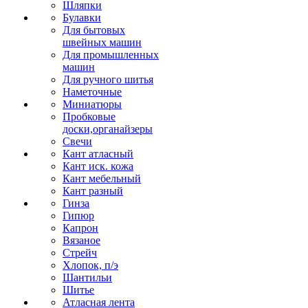
Шляпки
Булавки
Для бытовых
швейных машин
Для промышленных
машин
Для ручного шитья
Наметочные
Миниатюры
Пробковые
доски,органайзеры
Свечи
Кант атласный
Кант иск. кожа
Кант мебельный
Кант разный
Гинза
Гипюр
Капрон
Вязаное
Стрейч
Хлопок, п/э
Шантильи
Шитье
Атласная лента