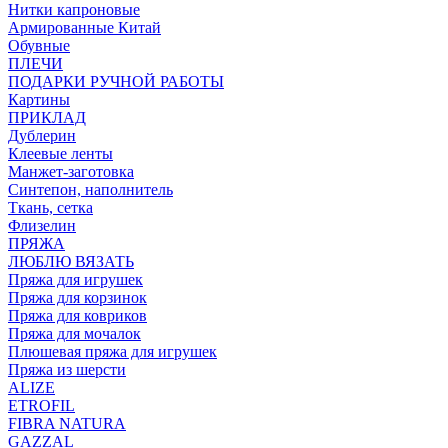
Нитки капроновые
Армированные Китай
Обувные
ПЛЕЧИ
ПОДАРКИ РУЧНОЙ РАБОТЫ
Картины
ПРИКЛАД
Дублерин
Клеевые ленты
Манжет-заготовка
Синтепон, наполнитель
Ткань, сетка
Флизелин
ПРЯЖА
ЛЮБЛЮ ВЯЗАТЬ
Пряжа для игрушек
Пряжа для корзинок
Пряжа для ковриков
Пряжа для мочалок
Плюшевая пряжа для игрушек
Пряжа из шерсти
ALIZE
ETROFIL
FIBRA NATURA
GAZZAL