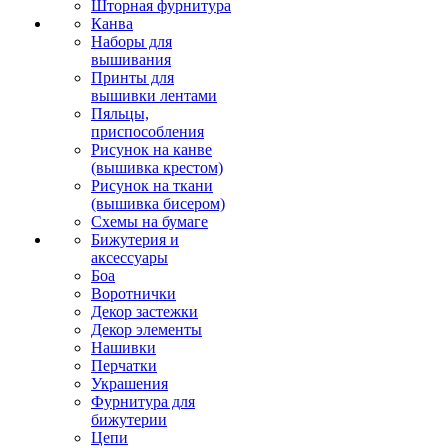
Шторная фурнитура
Канва
Наборы для
вышивания
Принты для
вышивки лентами
Пяльцы,
приспособления
Рисунок на канве
(вышивка крестом)
Рисунок на ткани
(вышивка бисером)
Схемы на бумаге
Бижутерия и
аксессуары
Боа
Воротнички
Декор застежки
Декор элементы
Нашивки
Перчатки
Украшения
Фурнитура для
бижутерии
Цепи