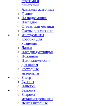
стразами и
пайетками
Алмазная живопись
Гранни
На подрамнике
Наследие
Стразы для мозаики
Схемы для мозаики
Инструменты
Коробки для
хранения
Лапки
Насадки (матрицы)
Ножницы
Принадлежности
для шитья
Расходные
материалы
Бисер
Бусины
Пайетки
Бахрома
Бахрома
металлизированная
Ленты шторные