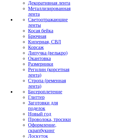
Декоративная лента
Металлизированная
лента
Светоотражающие
ленты
Косая бейка
Брючная
Киперная, СВЛ
Корсаж
Липучка (велькро)
Окантовка
Размерники
Регилин (корсетная
лента)
Стропа (ременная
лента)
Бисероплетение
Глиттер
Заготовки для
поделок
Новый год
Проволока, тросики
Оформление,
скрапбукинг
Лоскуток