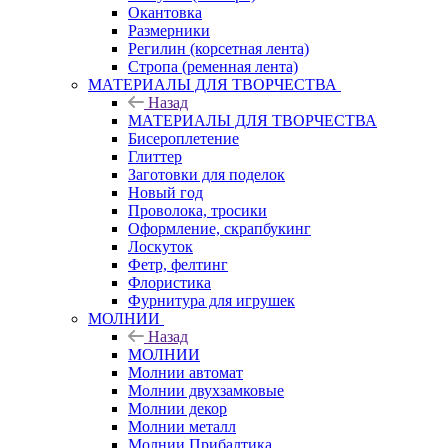
Окантовка
Размерники
Регилин (корсетная лента)
Стропа (ременная лента)
МАТЕРИАЛЫ ДЛЯ ТВОРЧЕСТВА
Назад
МАТЕРИАЛЫ ДЛЯ ТВОРЧЕСТВА
Бисероплетение
Глиттер
Заготовки для поделок
Новый год
Проволока, тросики
Оформление, скрапбукинг
Лоскуток
Фетр, фелтинг
Флористика
Фурнитура для игрушек
МОЛНИИ
Назад
МОЛНИИ
Молнии автомат
Молнии двухзамковые
Молнии декор
Молнии металл
Молнии Прибалтика