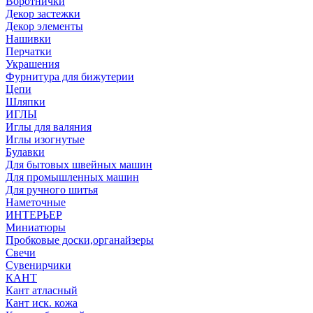
Воротнички
Декор застежки
Декор элементы
Нашивки
Перчатки
Украшения
Фурнитура для бижутерии
Цепи
Шляпки
ИГЛЫ
Иглы для валяния
Иглы изогнутые
Булавки
Для бытовых швейных машин
Для промышленных машин
Для ручного шитья
Наметочные
ИНТЕРЬЕР
Миниатюры
Пробковые доски,органайзеры
Свечи
Сувенирчики
КАНТ
Кант атласный
Кант иск. кожа