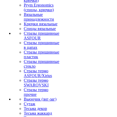
крючки)
Prym Ergonomics
(спицы, крючки)
Вязальные
принадлежности
Крючки вязальные
Спицы вязальные
Стразы пришивные
ASFOUR
Стразы пришивные
в цапах
Стразы пришивные
пластик
Стразы пришивные
стекло
Стразы термо
ASFOUR/Xirius
Стразы термо
SWAROVSKI
Стразы термо
прочие
Вьюнчик (зиг-заг)
Сутаж
Тесьма декор
Тесьма жаккард