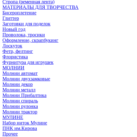
Стропа (ременная лента)
МАТЕРИАЛЫ ДЛЯ ТВОРЧЕСТВА
Бисероплетение
Глиттер
Заготовки для поделок
Новый год
Проволока, тросики
Оформление, скрапбукинг
Лоскуток
Фетр, фелтинг
Флористика
Фурнитура для игрушек
МОЛНИИ
Молнии автомат
Молнии двухзамковые
Молнии декор
Молнии металл
Молнии Прибалтика
Молнии спираль
Молнии рулонка
Молнии трактор
МУЛИНЕ
Набор ниток Мулине
ПНК им.Кирова
Прочее