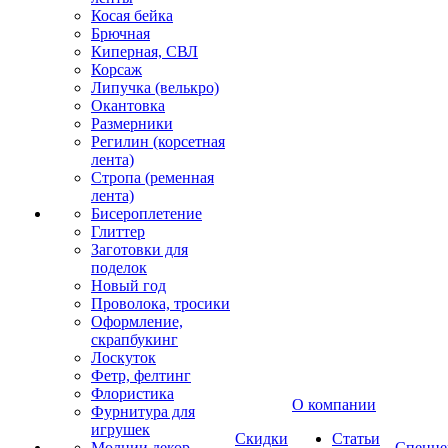
Косая бейка
Брючная
Киперная, СВЛ
Корсаж
Липучка (велькро)
Окантовка
Размерники
Регилин (корсетная
лента)
Стропа (ременная
лента)
Бисероплетение
Глиттер
Заготовки для
поделок
Новый год
Проволока, тросики
Оформление,
скрапбукинг
Лоскуток
Фетр, фелтинг
Флористика
О компании
Фурнитура для
игрушек
Скидки
Статьи
Молнии декор
Спецце