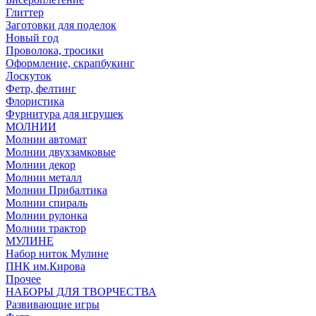
Глиттер
Заготовки для поделок
Новый год
Проволока, тросики
Оформление, скрапбукинг
Лоскуток
Фетр, фелтинг
Флористика
Фурнитура для игрушек
МОЛНИИ
Молнии автомат
Молнии двухзамковые
Молнии декор
Молнии металл
Молнии Прибалтика
Молнии спираль
Молнии рулонка
Молнии трактор
МУЛИНЕ
Набор ниток Мулине
ПНК им.Кирова
Прочее
НАБОРЫ ДЛЯ ТВОРЧЕСТВА
Развивающие игры