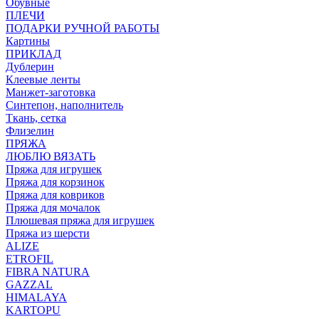
Обувные
ПЛЕЧИ
ПОДАРКИ РУЧНОЙ РАБОТЫ
Картины
ПРИКЛАД
Дублерин
Клеевые ленты
Манжет-заготовка
Синтепон, наполнитель
Ткань, сетка
Флизелин
ПРЯЖА
ЛЮБЛЮ ВЯЗАТЬ
Пряжа для игрушек
Пряжа для корзинок
Пряжа для ковриков
Пряжа для мочалок
Плюшевая пряжа для игрушек
Пряжа из шерсти
ALIZE
ETROFIL
FIBRA NATURA
GAZZAL
HIMALAYA
KARTOPU