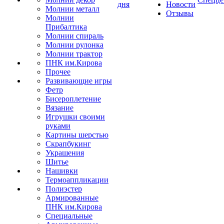
дня
Новости
Молнии металл
Отзывы
Молнии
Прибалтика
Молнии спираль
Молнии рулонка
Молнии трактор
ПНК им.Кирова
Прочее
Развивающие игры
Фетр
Бисероплетение
Вязание
Игрушки своими
руками
Картины шерстью
Скрапбукинг
Украшения
Шитье
Нашивки
Термоаппликации
Полиэстер
Армированные
ПНК им.Кирова
Специальные