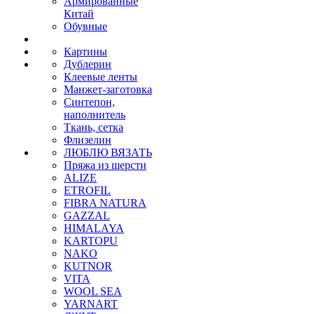
Армированные
Китай
Обувные
Картины
Дублерин
Клеевые ленты
Манжет-заготовка
Синтепон,
наполнитель
Ткань, сетка
Флизелин
ЛЮБЛЮ ВЯЗАТЬ
Пряжа из шерсти
ALIZE
ETROFIL
FIBRA NATURA
GAZZAL
HIMALAYA
KARTOPU
NAKO
KUTNOR
VITA
WOOL SEA
YARNART