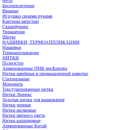
Фетр
Бисероплетение
Вязание
Игрушки своими руками
Картины шерстью
Скрапбукинг
Украшения
Шитье
НАШИВКИ, ТЕРМОАППЛИКАЦИИ
Нашивки
Термоаппликации
НИТКИ
Полиэстер
Армированные ПНК им.Кирова
Нитки швейные в промышленной намотке
Специальные
Мононить
Текстурированные нитки
Нитки Люрекс
Золотые нитки для вышивания
Нитки черные
Нитки шелковые
Нитки мятного цвета
Нитки капроновые
Армированные Китай