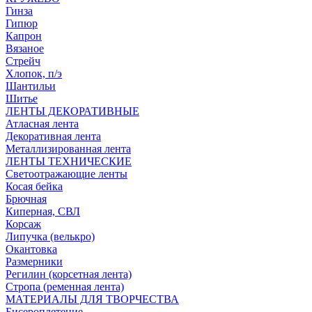
Гинза
Гипюр
Капрон
Вязаное
Стрейч
Хлопок, п/э
Шантильи
Шитье
ЛЕНТЫ ДЕКОРАТИВНЫЕ
Атласная лента
Декоративная лента
Металлизированная лента
ЛЕНТЫ ТЕХНИЧЕСКИЕ
Светоотражающие ленты
Косая бейка
Брючная
Киперная, СВЛ
Корсаж
Липучка (велькро)
Окантовка
Размерники
Регилин (корсетная лента)
Стропа (ременная лента)
МАТЕРИАЛЫ ДЛЯ ТВОРЧЕСТВА
Бисероплетение