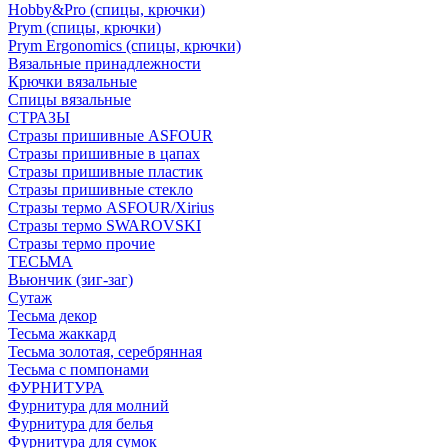
Hobby&Pro (спицы, крючки)
Prym (спицы, крючки)
Prym Ergonomics (спицы, крючки)
Вязальные принадлежности
Крючки вязальные
Спицы вязальные
СТРАЗЫ
Стразы пришивные ASFOUR
Стразы пришивные в цапах
Стразы пришивные пластик
Стразы пришивные стекло
Стразы термо ASFOUR/Xirius
Стразы термо SWAROVSKI
Стразы термо прочие
ТЕСЬМА
Вьюнчик (зиг-заг)
Сутаж
Тесьма декор
Тесьма жаккард
Тесьма золотая, серебрянная
Тесьма с помпонами
ФУРНИТУРА
Фурнитура для молний
Фурнитура для белья
Фурнитура для сумок