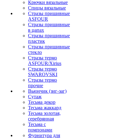
Крючки вязальные
Спицы вязальные
Стразы пришивные
ASFOUR
Стразы пришивные
в цапах
Стразы пришивные
пластик
Стразы пришивные
стекло
Стразы термо
ASFOUR/Xirius
Стразы термо
SWAROVSKI
Стразы термо
прочие
Вьюнчик (зиг-заг)
Сутаж
Тесьма декор
Тесьма жаккард
Тесьма золотая,
серебрянная
Тесьма с
помпонами
Фурнитура для