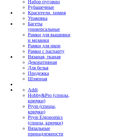
Набор пуговиц
Рубашечные
Красители. химия
Упаковка
Багеты
универсальные
Рамки для вышивки
и мозаики
Рамки для икон
Рамки с паспарту
Вязаная, тканая
Декоративная
Для белья
Продежка
Шляпная
Addi
Hobby&Pro (спицы,
крючки)
Prym (спицы,
крючки)
Prym Ergonomics
(спицы, крючки)
Вязальные
принадлежности