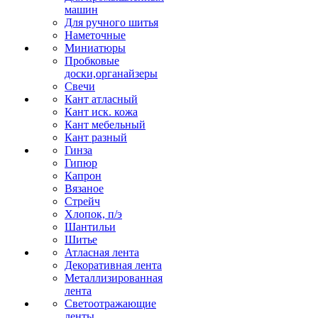
машин
Для ручного шитья
Наметочные
Миниатюры
Пробковые
доски,органайзеры
Свечи
Кант атласный
Кант иск. кожа
Кант мебельный
Кант разный
Гинза
Гипюр
Капрон
Вязаное
Стрейч
Хлопок, п/э
Шантильи
Шитье
Атласная лента
Декоративная лента
Металлизированная
лента
Светоотражающие
ленты