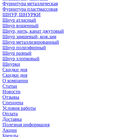
Фурнитура металлическая
Фурнитура пластмассовая
ШНУР, ШНУРКИ
Шнур атласный
Шнур вощенный
Шнур, нить, канат джутовый
Шнур замшевый, кож.зам
Шнур металлизированный
Шнур полиэфирный
Шнур разный
Шнур хлопковый
Шнурки
Скидки дня
Скидки дня
О компании
Статьи
Новости
Отзывы
Спеццена
Условия работы
Оплата
Доставка
Полезная информация
Акции
Бренды