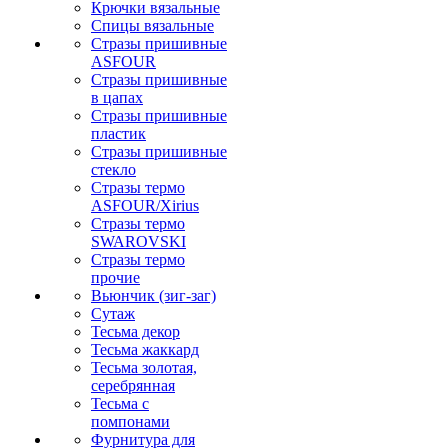
Крючки вязальные
Спицы вязальные
Стразы пришивные
ASFOUR
Стразы пришивные
в цапах
Стразы пришивные
пластик
Стразы пришивные
стекло
Стразы термо
ASFOUR/Xirius
Стразы термо
SWAROVSKI
Стразы термо
прочие
Вьюнчик (зиг-заг)
Сутаж
Тесьма декор
Тесьма жаккард
Тесьма золотая,
серебрянная
Тесьма с
помпонами
Фурнитура для