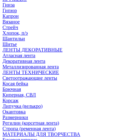
Гинза
Гипюр
Капрон
Вязаное
Стрейч
Хлопок, п/э
Шантильи
Шитье
ЛЕНТЫ ДЕКОРАТИВНЫЕ
Атласная лента
Декоративная лента
Металлизированная лента
ЛЕНТЫ ТЕХНИЧЕСКИЕ
Светоотражающие ленты
Косая бейка
Брючная
Киперная, СВЛ
Корсаж
Липучка (велькро)
Окантовка
Размерники
Регилин (корсетная лента)
Стропа (ременная лента)
МАТЕРИАЛЫ ДЛЯ ТВОРЧЕСТВА
Бисероплетение