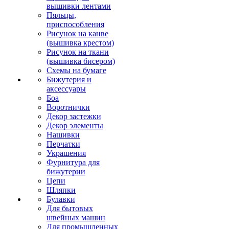
вышивки лентами
Пяльцы,
приспособления
Рисунок на канве
(вышивка крестом)
Рисунок на ткани
(вышивка бисером)
Схемы на бумаге
Бижутерия и
аксессуары
Боа
Воротнички
Декор застежки
Декор элементы
Нашивки
Перчатки
Украшения
Фурнитура для
бижутерии
Цепи
Шляпки
Булавки
Для бытовых
швейных машин
Для промышленных