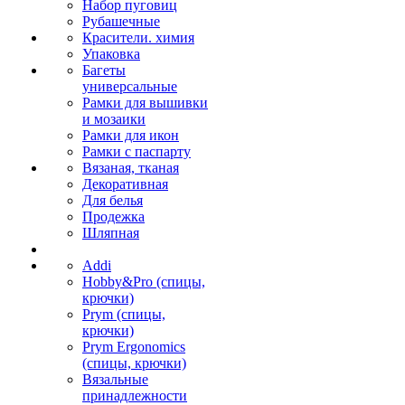
Набор пуговиц
Рубашечные
Красители. химия
Упаковка
Багеты
универсальные
Рамки для вышивки
и мозаики
Рамки для икон
Рамки с паспарту
Вязаная, тканая
Декоративная
Для белья
Продежка
Шляпная
Addi
Hobby&Pro (спицы,
крючки)
Prym (спицы,
крючки)
Prym Ergonomics
(спицы, крючки)
Вязальные
принадлежности