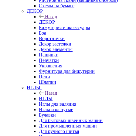
Рисунок на ткани (вышивка бисером)
Схемы на бумаге
ДЕКОР
Назад
ДЕКОР
Бижутерия и аксессуары
Боа
Воротнички
Декор застежки
Декор элементы
Нашивки
Перчатки
Украшения
Фурнитура для бижутерии
Цепи
Шляпки
ИГЛЫ
Назад
ИГЛЫ
Иглы для валяния
Иглы изогнутые
Булавки
Для бытовых швейных машин
Для промышленных машин
Для ручного шитья