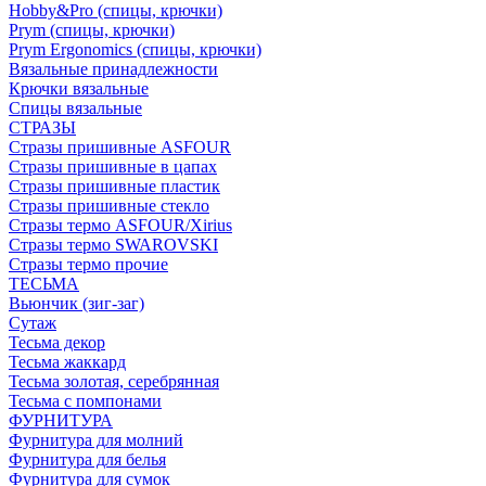
Hobby&Pro (спицы, крючки)
Prym (спицы, крючки)
Prym Ergonomics (спицы, крючки)
Вязальные принадлежности
Крючки вязальные
Спицы вязальные
СТРАЗЫ
Стразы пришивные ASFOUR
Стразы пришивные в цапах
Стразы пришивные пластик
Стразы пришивные стекло
Стразы термо ASFOUR/Xirius
Стразы термо SWAROVSKI
Стразы термо прочие
ТЕСЬМА
Вьюнчик (зиг-заг)
Сутаж
Тесьма декор
Тесьма жаккард
Тесьма золотая, серебрянная
Тесьма с помпонами
ФУРНИТУРА
Фурнитура для молний
Фурнитура для белья
Фурнитура для сумок