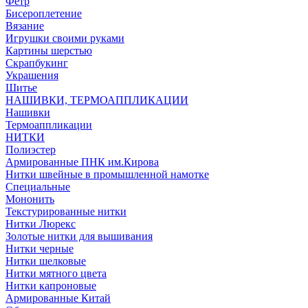
Фетр
Бисероплетение
Вязание
Игрушки своими руками
Картины шерстью
Скрапбукинг
Украшения
Шитье
НАШИВКИ, ТЕРМОАППЛИКАЦИИ
Нашивки
Термоаппликации
НИТКИ
Полиэстер
Армированные ПНК им.Кирова
Нитки швейные в промышленной намотке
Специальные
Мононить
Текстурированные нитки
Нитки Люрекс
Золотые нитки для вышивания
Нитки черные
Нитки шелковые
Нитки мятного цвета
Нитки капроновые
Армированные Китай