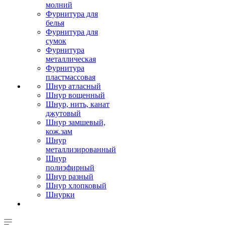
молний
Фурнитура для
белья
Фурнитура для
сумок
Фурнитура
металлическая
Фурнитура
пластмассовая
Шнур атласный
Шнур вощенный
Шнур, нить, канат
джутовый
Шнур замшевый,
кож.зам
Шнур
металлизированный
Шнур
полиэфирный
Шнур разный
Шнур хлопковый
Шнурки