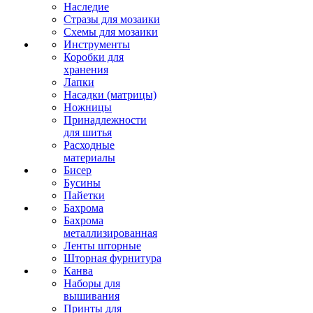
Наследие
Стразы для мозаики
Схемы для мозаики
Инструменты
Коробки для
хранения
Лапки
Насадки (матрицы)
Ножницы
Принадлежности
для шитья
Расходные
материалы
Бисер
Бусины
Пайетки
Бахрома
Бахрома
металлизированная
Ленты шторные
Шторная фурнитура
Канва
Наборы для
вышивания
Принты для