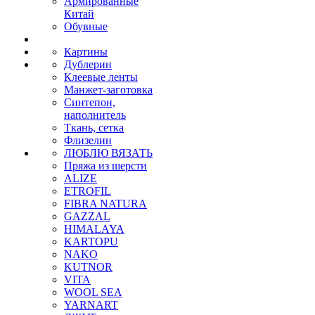
Армированные
Китай
Обувные
Картины
Дублерин
Клеевые ленты
Манжет-заготовка
Синтепон,
наполнитель
Ткань, сетка
Флизелин
ЛЮБЛЮ ВЯЗАТЬ
Пряжа из шерсти
ALIZE
ETROFIL
FIBRA NATURA
GAZZAL
HIMALAYA
KARTOPU
NAKO
KUTNOR
VITA
WOOL SEA
YARNART