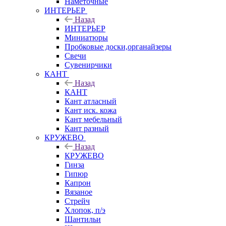
Наметочные
ИНТЕРЬЕР
Назад
ИНТЕРЬЕР
Миниатюры
Пробковые доски,органайзеры
Свечи
Сувенирчики
КАНТ
Назад
КАНТ
Кант атласный
Кант иск. кожа
Кант мебельный
Кант разный
КРУЖЕВО
Назад
КРУЖЕВО
Гинза
Гипюр
Капрон
Вязаное
Стрейч
Хлопок, п/э
Шантильи