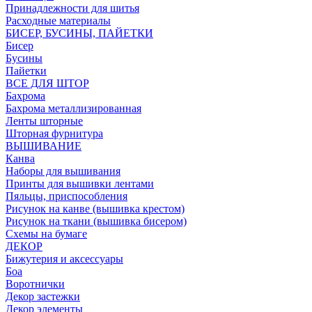
Принадлежности для шитья
Расходные материалы
БИСЕР, БУСИНЫ, ПАЙЕТКИ
Бисер
Бусины
Пайетки
ВСЕ ДЛЯ ШТОР
Бахрома
Бахрома металлизированная
Ленты шторные
Шторная фурнитура
ВЫШИВАНИЕ
Канва
Наборы для вышивания
Принты для вышивки лентами
Пяльцы, приспособления
Рисунок на канве (вышивка крестом)
Рисунок на ткани (вышивка бисером)
Схемы на бумаге
ДЕКОР
Бижутерия и аксессуары
Боа
Воротнички
Декор застежки
Декор элементы