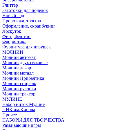
Глиттер
Заготовки для поделок
Новый год
Проволока, тросики
Оформление, скрапбукинг
Лоскуток
Фетр, фелтинг
Флористика
Фурнитура для игрушек
МОЛНИИ
Молнии автомат
Молнии двухзамковые
Молнии декор
Молнии металл
Молнии Прибалтика
Молнии спираль
Молнии рулонка
Молнии трактор
МУЛИНЕ
Набор ниток Мулине
ПНК им.Кирова
Прочее
НАБОРЫ ДЛЯ ТВОРЧЕСТВА
Развивающие игры