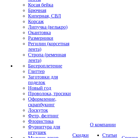
Косая бейка
Брючная
Киперная, СВЛ
Корсаж
Липучка (велькро)
Окантовка
Размерники
Регилин (корсетная
лента)
Стропа (ременная
лента)
Бисероплетение
Глиттер
Заготовки для
поделок
Новый год
Проволока, тросики
Оформление,
скрапбукинг
Лоскуток
Фетр, фелтинг
Флористика
О компании
Фурнитура для
игрушек
Скидки
Статьи
Молнии декор
Спецце