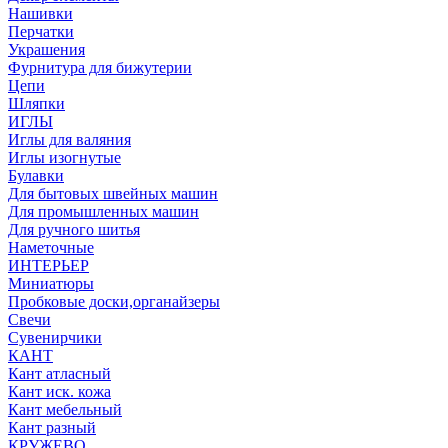
Нашивки
Перчатки
Украшения
Фурнитура для бижутерии
Цепи
Шляпки
ИГЛЫ
Иглы для валяния
Иглы изогнутые
Булавки
Для бытовых швейных машин
Для промышленных машин
Для ручного шитья
Наметочные
ИНТЕРЬЕР
Миниатюры
Пробковые доски,органайзеры
Свечи
Сувенирчики
КАНТ
Кант атласный
Кант иск. кожа
Кант мебельный
Кант разный
КРУЖЕВО