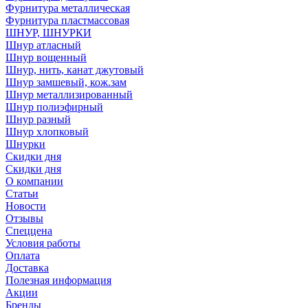
Фурнитура металлическая
Фурнитура пластмассовая
ШНУР, ШНУРКИ
Шнур атласный
Шнур вощенный
Шнур, нить, канат джутовый
Шнур замшевый, кож.зам
Шнур металлизированный
Шнур полиэфирный
Шнур разный
Шнур хлопковый
Шнурки
Скидки дня
Скидки дня
О компании
Статьи
Новости
Отзывы
Спеццена
Условия работы
Оплата
Доставка
Полезная информация
Акции
Бренды