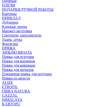
Обувные
ПЛЕЧИ
ПОДАРКИ РУЧНОЙ РАБОТЫ
Картины
ПРИКЛАД
Дублерин
Клеевые ленты
Манжет-заготовка
Синтепон, наполнитель
Ткань, сетка
Флизелин
ПРЯЖА
ЛЮБЛЮ ВЯЗАТЬ
Пряжа для игрушек
Пряжа для корзинок
Пряжа для ковриков
Пряжа для мочалок
Плюшевая пряжа для игрушек
Пряжа из шерсти
ALIZE
ETROFIL
FIBRA NATURA
GAZZAL
HIMALAYA
KARTOPU