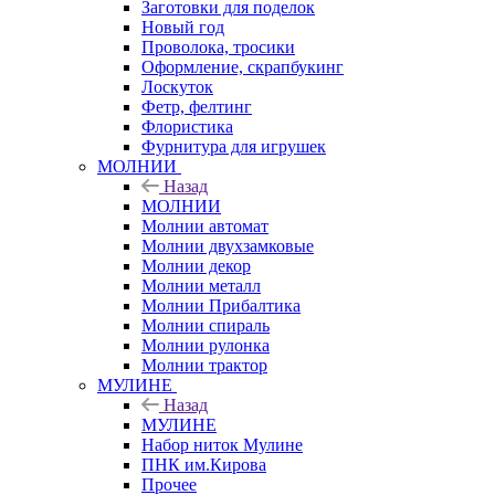
Заготовки для поделок
Новый год
Проволока, тросики
Оформление, скрапбукинг
Лоскуток
Фетр, фелтинг
Флористика
Фурнитура для игрушек
МОЛНИИ
Назад
МОЛНИИ
Молнии автомат
Молнии двухзамковые
Молнии декор
Молнии металл
Молнии Прибалтика
Молнии спираль
Молнии рулонка
Молнии трактор
МУЛИНЕ
Назад
МУЛИНЕ
Набор ниток Мулине
ПНК им.Кирова
Прочее