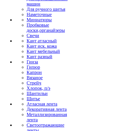
машин
Для ручного шитья
Наметочные
Миниатюры
Пробковые
доски,органайзеры
Свечи
Кант атласный
Кант иск. кожа
Кант мебельный
Кант разный
Гинза
Гипюр
Капрон
Вязаное
Стрейч
Хлопок, п/э
Шантильи
Шитье
Атласная лента
Декоративная лента
Металлизированная
лента
Светоотражающие
ленты