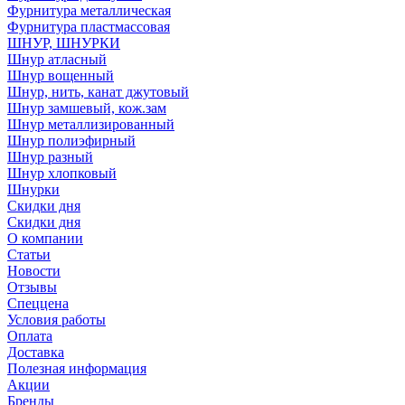
Фурнитура металлическая
Фурнитура пластмассовая
ШНУР, ШНУРКИ
Шнур атласный
Шнур вощенный
Шнур, нить, канат джутовый
Шнур замшевый, кож.зам
Шнур металлизированный
Шнур полиэфирный
Шнур разный
Шнур хлопковый
Шнурки
Скидки дня
Скидки дня
О компании
Статьи
Новости
Отзывы
Спеццена
Условия работы
Оплата
Доставка
Полезная информация
Акции
Бренды