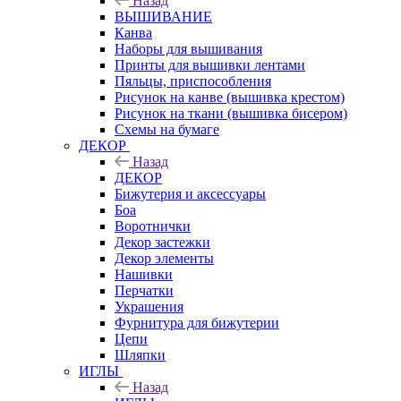
Назад
ВЫШИВАНИЕ
Канва
Наборы для вышивания
Принты для вышивки лентами
Пяльцы, приспособления
Рисунок на канве (вышивка крестом)
Рисунок на ткани (вышивка бисером)
Схемы на бумаге
ДЕКОР
Назад
ДЕКОР
Бижутерия и аксессуары
Боа
Воротнички
Декор застежки
Декор элементы
Нашивки
Перчатки
Украшения
Фурнитура для бижутерии
Цепи
Шляпки
ИГЛЫ
Назад