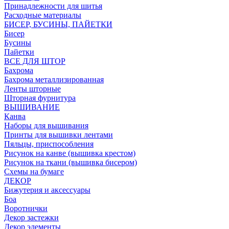
Принадлежности для шитья
Расходные материалы
БИСЕР, БУСИНЫ, ПАЙЕТКИ
Бисер
Бусины
Пайетки
ВСЕ ДЛЯ ШТОР
Бахрома
Бахрома металлизированная
Ленты шторные
Шторная фурнитура
ВЫШИВАНИЕ
Канва
Наборы для вышивания
Принты для вышивки лентами
Пяльцы, приспособления
Рисунок на канве (вышивка крестом)
Рисунок на ткани (вышивка бисером)
Схемы на бумаге
ДЕКОР
Бижутерия и аксессуары
Боа
Воротнички
Декор застежки
Декор элементы