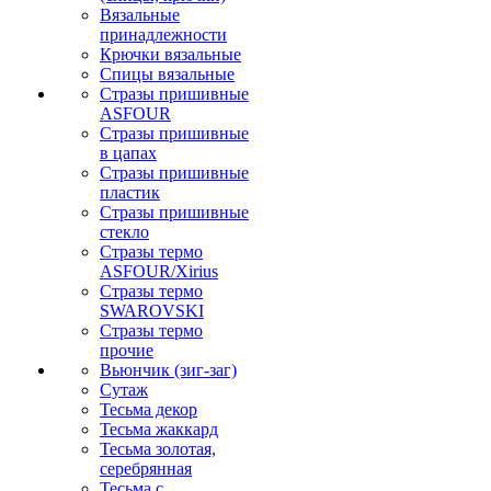
Вязальные
принадлежности
Крючки вязальные
Спицы вязальные
Стразы пришивные
ASFOUR
Стразы пришивные
в цапах
Стразы пришивные
пластик
Стразы пришивные
стекло
Стразы термо
ASFOUR/Xirius
Стразы термо
SWAROVSKI
Стразы термо
прочие
Вьюнчик (зиг-заг)
Сутаж
Тесьма декор
Тесьма жаккард
Тесьма золотая,
серебрянная
Тесьма с