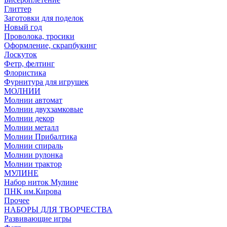
Глиттер
Заготовки для поделок
Новый год
Проволока, тросики
Оформление, скрапбукинг
Лоскуток
Фетр, фелтинг
Флористика
Фурнитура для игрушек
МОЛНИИ
Молнии автомат
Молнии двухзамковые
Молнии декор
Молнии металл
Молнии Прибалтика
Молнии спираль
Молнии рулонка
Молнии трактор
МУЛИНЕ
Набор ниток Мулине
ПНК им.Кирова
Прочее
НАБОРЫ ДЛЯ ТВОРЧЕСТВА
Развивающие игры