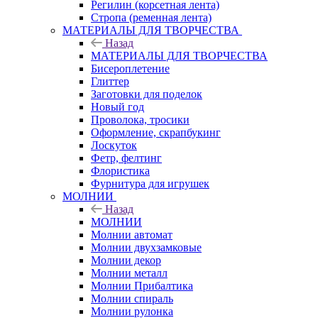
Регилин (корсетная лента)
Стропа (ременная лента)
МАТЕРИАЛЫ ДЛЯ ТВОРЧЕСТВА
Назад
МАТЕРИАЛЫ ДЛЯ ТВОРЧЕСТВА
Бисероплетение
Глиттер
Заготовки для поделок
Новый год
Проволока, тросики
Оформление, скрапбукинг
Лоскуток
Фетр, фелтинг
Флористика
Фурнитура для игрушек
МОЛНИИ
Назад
МОЛНИИ
Молнии автомат
Молнии двухзамковые
Молнии декор
Молнии металл
Молнии Прибалтика
Молнии спираль
Молнии рулонка