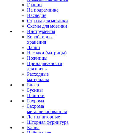
Гранни
На подрамнике
Наследие
Стразы для мозаики
Схемы для мозаики
Инструменты
Коробки для
хранения
Лапки
Насадки (матрицы)
Ножницы
Принадлежности
для шитья
Расходные
материалы
Бисер
Бусины
Пайетки
Бахрома
Бахрома
металлизированная
Ленты шторные
Шторная фурнитура
Канва
Наборы для