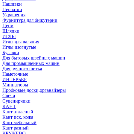
Нашивки
Перчатки
Украшения
Фурнитура для бижутерии
Цепи
Шляпки
ИГЛЫ
Иглы для валяния
Иглы изогнутые
Булавки
Для бытовых швейных машин
Для промышленных машин
Для ручного шитья
Наметочные
ИНТЕРЬЕР
Миниатюры
Пробковые доски,органайзеры
Свечи
Сувенирчики
КАНТ
Кант атласный
Кант иск. кожа
Кант мебельный
Кант разный
КРУЖЕВО