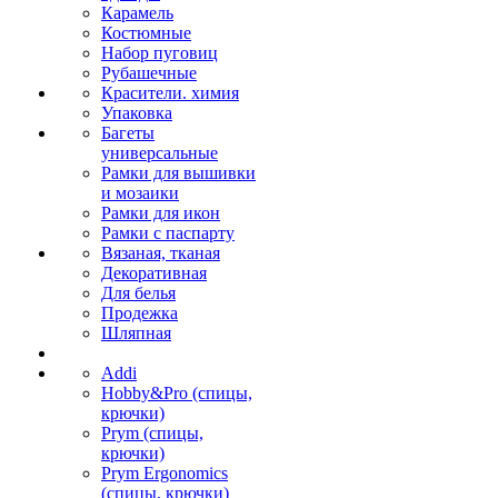
Карамель
Костюмные
Набор пуговиц
Рубашечные
Красители. химия
Упаковка
Багеты
универсальные
Рамки для вышивки
и мозаики
Рамки для икон
Рамки с паспарту
Вязаная, тканая
Декоративная
Для белья
Продежка
Шляпная
Addi
Hobby&Pro (спицы,
крючки)
Prym (спицы,
крючки)
Prym Ergonomics
(спицы, крючки)