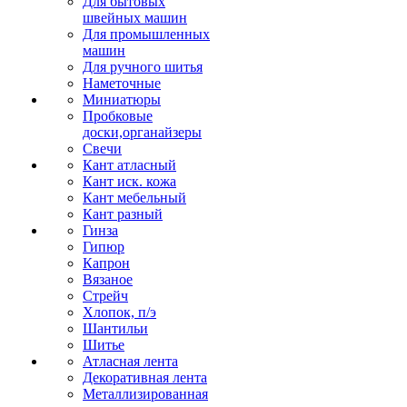
Для бытовых
швейных машин
Для промышленных
машин
Для ручного шитья
Наметочные
Миниатюры
Пробковые
доски,органайзеры
Свечи
Кант атласный
Кант иск. кожа
Кант мебельный
Кант разный
Гинза
Гипюр
Капрон
Вязаное
Стрейч
Хлопок, п/э
Шантильи
Шитье
Атласная лента
Декоративная лента
Металлизированная