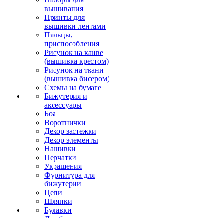
вышивания
Принты для
вышивки лентами
Пяльцы,
приспособления
Рисунок на канве
(вышивка крестом)
Рисунок на ткани
(вышивка бисером)
Схемы на бумаге
Бижутерия и
аксессуары
Боа
Воротнички
Декор застежки
Декор элементы
Нашивки
Перчатки
Украшения
Фурнитура для
бижутерии
Цепи
Шляпки
Булавки