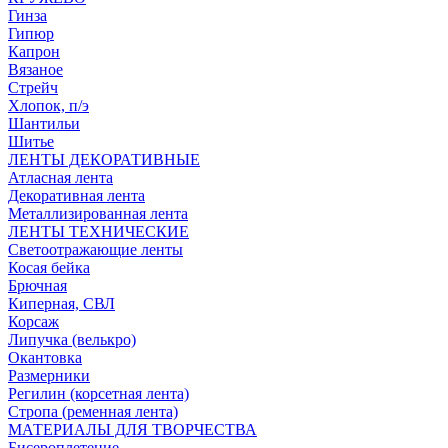
Гинза
Гипюр
Капрон
Вязаное
Стрейч
Хлопок, п/э
Шантильи
Шитье
ЛЕНТЫ ДЕКОРАТИВНЫЕ
Атласная лента
Декоративная лента
Металлизированная лента
ЛЕНТЫ ТЕХНИЧЕСКИЕ
Светоотражающие ленты
Косая бейка
Брючная
Киперная, СВЛ
Корсаж
Липучка (велькро)
Окантовка
Размерники
Регилин (корсетная лента)
Стропа (ременная лента)
МАТЕРИАЛЫ ДЛЯ ТВОРЧЕСТВА
Бисероплетение