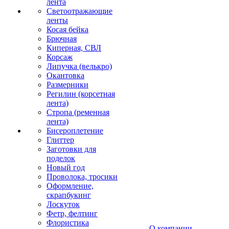
лента
Светоотражающие
ленты
Косая бейка
Брючная
Киперная, СВЛ
Корсаж
Липучка (велькро)
Окантовка
Размерники
Регилин (корсетная
лента)
Стропа (ременная
лента)
Бисероплетение
Глиттер
Заготовки для
поделок
Новый год
Проволока, тросики
Оформление,
скрапбукинг
Лоскуток
Фетр, фелтинг
Флористика
О компании