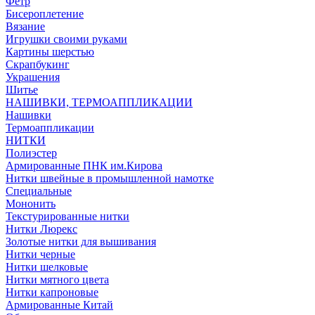
Фетр
Бисероплетение
Вязание
Игрушки своими руками
Картины шерстью
Скрапбукинг
Украшения
Шитье
НАШИВКИ, ТЕРМОАППЛИКАЦИИ
Нашивки
Термоаппликации
НИТКИ
Полиэстер
Армированные ПНК им.Кирова
Нитки швейные в промышленной намотке
Специальные
Мононить
Текстурированные нитки
Нитки Люрекс
Золотые нитки для вышивания
Нитки черные
Нитки шелковые
Нитки мятного цвета
Нитки капроновые
Армированные Китай