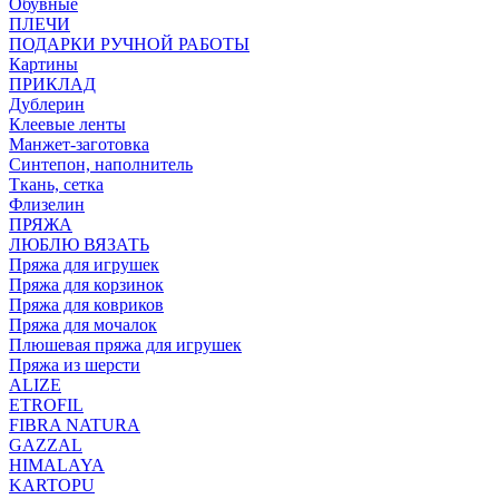
Обувные
ПЛЕЧИ
ПОДАРКИ РУЧНОЙ РАБОТЫ
Картины
ПРИКЛАД
Дублерин
Клеевые ленты
Манжет-заготовка
Синтепон, наполнитель
Ткань, сетка
Флизелин
ПРЯЖА
ЛЮБЛЮ ВЯЗАТЬ
Пряжа для игрушек
Пряжа для корзинок
Пряжа для ковриков
Пряжа для мочалок
Плюшевая пряжа для игрушек
Пряжа из шерсти
ALIZE
ETROFIL
FIBRA NATURA
GAZZAL
HIMALAYA
KARTOPU