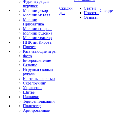
Фурнитура для
игрушек
Скидки
Статьи
Молнии декор
Спецце
дня
Новости
Молнии металл
Отзывы
Молнии
Прибалтика
Молнии спираль
Молнии рулонка
Молнии трактор
ПНК им.Кирова
Прочее
Развивающие игры
Фетр
Бисероплетение
Вязание
Игрушки своими
руками
Картины шерстью
Скрапбукинг
Украшения
Шитье
Нашивки
Термоаппликации
Полиэстер
Армированные