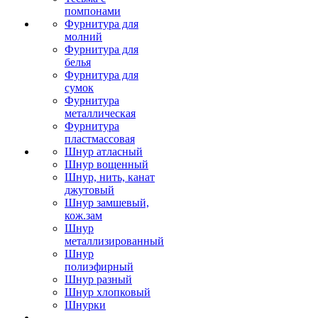
помпонами
Фурнитура для
молний
Фурнитура для
белья
Фурнитура для
сумок
Фурнитура
металлическая
Фурнитура
пластмассовая
Шнур атласный
Шнур вощенный
Шнур, нить, канат
джутовый
Шнур замшевый,
кож.зам
Шнур
металлизированный
Шнур
полиэфирный
Шнур разный
Шнур хлопковый
Шнурки