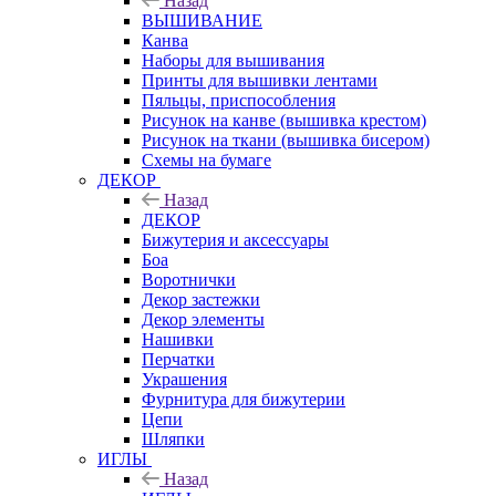
Назад
ВЫШИВАНИЕ
Канва
Наборы для вышивания
Принты для вышивки лентами
Пяльцы, приспособления
Рисунок на канве (вышивка крестом)
Рисунок на ткани (вышивка бисером)
Схемы на бумаге
ДЕКОР
Назад
ДЕКОР
Бижутерия и аксессуары
Боа
Воротнички
Декор застежки
Декор элементы
Нашивки
Перчатки
Украшения
Фурнитура для бижутерии
Цепи
Шляпки
ИГЛЫ
Назад