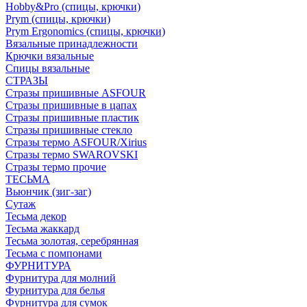
Hobby&Pro (спицы, крючки)
Prym (спицы, крючки)
Prym Ergonomics (спицы, крючки)
Вязальные принадлежности
Крючки вязальные
Спицы вязальные
СТРАЗЫ
Стразы пришивные ASFOUR
Стразы пришивные в цапах
Стразы пришивные пластик
Стразы пришивные стекло
Стразы термо ASFOUR/Xirius
Стразы термо SWAROVSKI
Стразы термо прочие
ТЕСЬМА
Вьюнчик (зиг-заг)
Сутаж
Тесьма декор
Тесьма жаккард
Тесьма золотая, серебрянная
Тесьма с помпонами
ФУРНИТУРА
Фурнитура для молний
Фурнитура для белья
Фурнитура для сумок