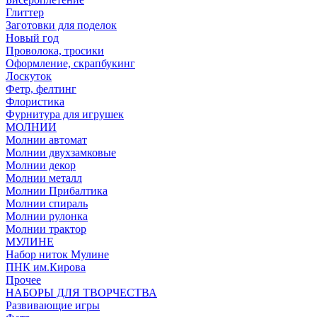
Глиттер
Заготовки для поделок
Новый год
Проволока, тросики
Оформление, скрапбукинг
Лоскуток
Фетр, фелтинг
Флористика
Фурнитура для игрушек
МОЛНИИ
Молнии автомат
Молнии двухзамковые
Молнии декор
Молнии металл
Молнии Прибалтика
Молнии спираль
Молнии рулонка
Молнии трактор
МУЛИНЕ
Набор ниток Мулине
ПНК им.Кирова
Прочее
НАБОРЫ ДЛЯ ТВОРЧЕСТВА
Развивающие игры