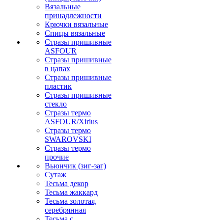
Вязальные
принадлежности
Крючки вязальные
Спицы вязальные
Стразы пришивные
ASFOUR
Стразы пришивные
в цапах
Стразы пришивные
пластик
Стразы пришивные
стекло
Стразы термо
ASFOUR/Xirius
Стразы термо
SWAROVSKI
Стразы термо
прочие
Вьюнчик (зиг-заг)
Сутаж
Тесьма декор
Тесьма жаккард
Тесьма золотая,
серебрянная
Тесьма с