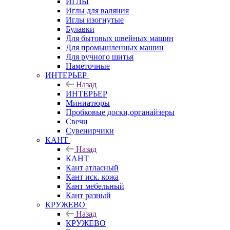
ИГЛЫ
Иглы для валяния
Иглы изогнутые
Булавки
Для бытовых швейных машин
Для промышленных машин
Для ручного шитья
Наметочные
ИНТЕРЬЕР
Назад
ИНТЕРЬЕР
Миниатюры
Пробковые доски,органайзеры
Свечи
Сувенирчики
КАНТ
Назад
КАНТ
Кант атласный
Кант иск. кожа
Кант мебельный
Кант разный
КРУЖЕВО
Назад
КРУЖЕВО