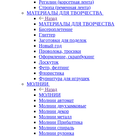
Регилин (корсетная лента)
Стропа (ременная лента)
МАТЕРИАЛЫ ДЛЯ ТВОРЧЕСТВА
Назад
МАТЕРИАЛЫ ДЛЯ ТВОРЧЕСТВА
Бисероплетение
Глиттер
Заготовки для поделок
Новый год
Проволока, тросики
Оформление, скрапбукинг
Лоскуток
Фетр, фелтинг
Флористика
Фурнитура для игрушек
МОЛНИИ
Назад
МОЛНИИ
Молнии автомат
Молнии двухзамковые
Молнии декор
Молнии металл
Молнии Прибалтика
Молнии спираль
Молнии рулонка