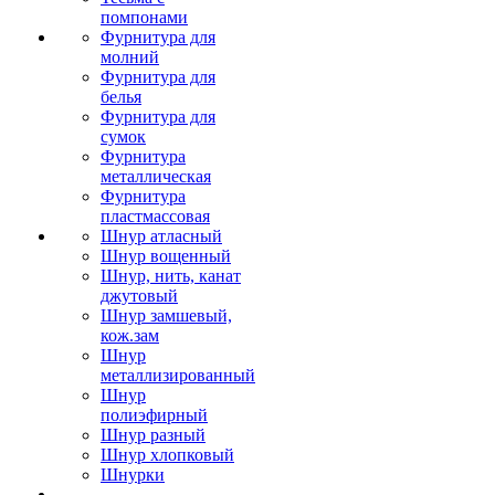
помпонами
Фурнитура для
молний
Фурнитура для
белья
Фурнитура для
сумок
Фурнитура
металлическая
Фурнитура
пластмассовая
Шнур атласный
Шнур вощенный
Шнур, нить, канат
джутовый
Шнур замшевый,
кож.зам
Шнур
металлизированный
Шнур
полиэфирный
Шнур разный
Шнур хлопковый
Шнурки