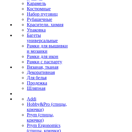
Карамель
Костюмные
Набор пуговиц
Рубашечные
Красители. химия
Упаковка
Багеты
универсальные
Рамки для вышивки
и мозаики
Рамки для икон
Рамки с паспарту
Вязаная, тканая
Декоративная
Для белья
Продежка
Шляпная
Addi
Hobby&Pro (спицы,
крючки)
Prym (спицы,
крючки)
Prym Ergonomics
(спицы, крючки)