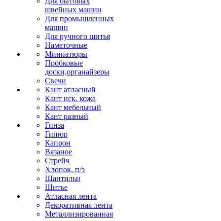
Для бытовых
швейных машин
Для промышленных
машин
Для ручного шитья
Наметочные
Миниатюры
Пробковые
доски,органайзеры
Свечи
Кант атласный
Кант иск. кожа
Кант мебельный
Кант разный
Гинза
Гипюр
Капрон
Вязаное
Стрейч
Хлопок, п/э
Шантильи
Шитье
Атласная лента
Декоративная лента
Металлизированная