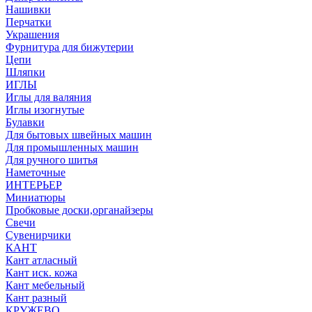
Нашивки
Перчатки
Украшения
Фурнитура для бижутерии
Цепи
Шляпки
ИГЛЫ
Иглы для валяния
Иглы изогнутые
Булавки
Для бытовых швейных машин
Для промышленных машин
Для ручного шитья
Наметочные
ИНТЕРЬЕР
Миниатюры
Пробковые доски,органайзеры
Свечи
Сувенирчики
КАНТ
Кант атласный
Кант иск. кожа
Кант мебельный
Кант разный
КРУЖЕВО