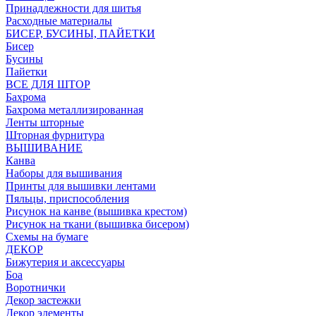
Принадлежности для шитья
Расходные материалы
БИСЕР, БУСИНЫ, ПАЙЕТКИ
Бисер
Бусины
Пайетки
ВСЕ ДЛЯ ШТОР
Бахрома
Бахрома металлизированная
Ленты шторные
Шторная фурнитура
ВЫШИВАНИЕ
Канва
Наборы для вышивания
Принты для вышивки лентами
Пяльцы, приспособления
Рисунок на канве (вышивка крестом)
Рисунок на ткани (вышивка бисером)
Схемы на бумаге
ДЕКОР
Бижутерия и аксессуары
Боа
Воротнички
Декор застежки
Декор элементы