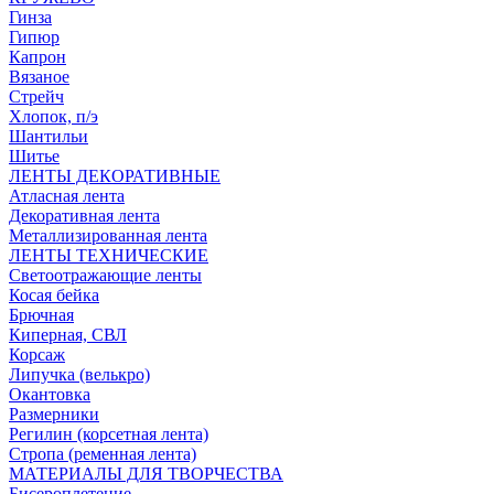
Гинза
Гипюр
Капрон
Вязаное
Стрейч
Хлопок, п/э
Шантильи
Шитье
ЛЕНТЫ ДЕКОРАТИВНЫЕ
Атласная лента
Декоративная лента
Металлизированная лента
ЛЕНТЫ ТЕХНИЧЕСКИЕ
Светоотражающие ленты
Косая бейка
Брючная
Киперная, СВЛ
Корсаж
Липучка (велькро)
Окантовка
Размерники
Регилин (корсетная лента)
Стропа (ременная лента)
МАТЕРИАЛЫ ДЛЯ ТВОРЧЕСТВА
Бисероплетение