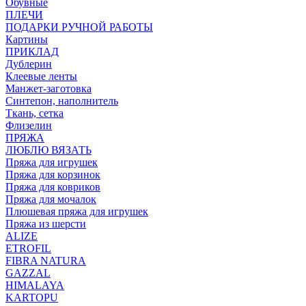
Обувные
ПЛЕЧИ
ПОДАРКИ РУЧНОЙ РАБОТЫ
Картины
ПРИКЛАД
Дублерин
Клеевые ленты
Манжет-заготовка
Синтепон, наполнитель
Ткань, сетка
Флизелин
ПРЯЖА
ЛЮБЛЮ ВЯЗАТЬ
Пряжа для игрушек
Пряжа для корзинок
Пряжа для ковриков
Пряжа для мочалок
Плюшевая пряжа для игрушек
Пряжа из шерсти
ALIZE
ETROFIL
FIBRA NATURA
GAZZAL
HIMALAYA
KARTOPU