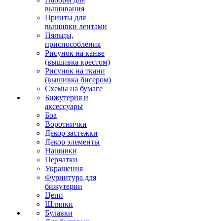
вышивания
Принты для
вышивки лентами
Пяльцы,
приспособления
Рисунок на канве
(вышивка крестом)
Рисунок на ткани
(вышивка бисером)
Схемы на бумаге
Бижутерия и
аксессуары
Боа
Воротнички
Декор застежки
Декор элементы
Нашивки
Перчатки
Украшения
Фурнитура для
бижутерии
Цепи
Шляпки
Булавки