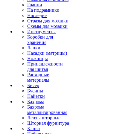
Гранни
На подрамнике
Наследие
Стразы для мозаики
Схемы для мозаики
Инструменты
Коробки для
хранения
Лапки
Насадки (матрицы)
Ножницы
Принадлежности
для шитья
Расходные
материалы
Бисер
Бусины
Пайетки
Бахрома
Бахрома
металлизированная
Ленты шторные
Шторная фурнитура
Канва
Наборы для