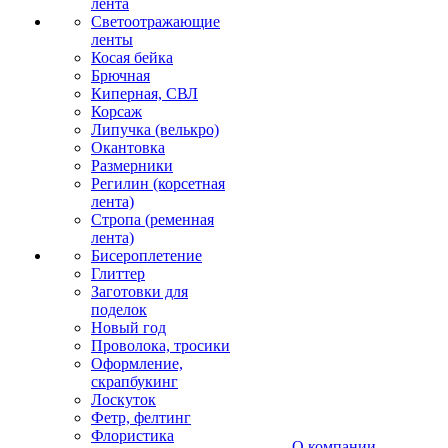
лента
Светоотражающие
ленты
Косая бейка
Брючная
Киперная, СВЛ
Корсаж
Липучка (велькро)
Окантовка
Размерники
Регилин (корсетная
лента)
Стропа (ременная
лента)
Бисероплетение
Глиттер
Заготовки для
поделок
Новый год
Проволока, тросики
Оформление,
скрапбукинг
Лоскуток
Фетр, фелтинг
Флористика
О компании