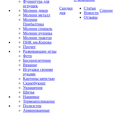
Фурнитура для
игрушек
Скидки
Статьи
Молнии декор
Спецце
дня
Новости
Молнии металл
Отзывы
Молнии
Прибалтика
Молнии спираль
Молнии рулонка
Молнии трактор
ПНК им.Кирова
Прочее
Развивающие игры
Фетр
Бисероплетение
Вязание
Игрушки своими
руками
Картины шерстью
Скрапбукинг
Украшения
Шитье
Нашивки
Термоаппликации
Полиэстер
Армированные