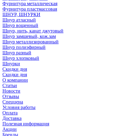
Фурнитура металлическая
Фурнитура пластмассовая
ШНУР, ШНУРКИ
Шнур атласный
Шнур вощенный
Шнур, нить, канат джутовый
Шнур замшевый, кож.зам
Шнур металлизированный
Шнур полиэфирный
Шнур разный
Шнур хлопковый
Шнурки
Скидки дня
Скидки дня
О компании
Статьи
Новости
Отзывы
Спеццена
Условия работы
Оплата
Доставка
Полезная информация
Акции
Бренды