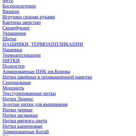
Фетр
Бисероплетение
Вязание
Игрушки своими руками
Картины шерстью
Скрапбукинг
Украшения
Шитье
НАШИВКИ, ТЕРМОАППЛИКАЦИИ
Нашивки
Термоаппликации
НИТКИ
Полиэстер
Армированные ПНК им.Кирова
Нитки швейные в промышленной намотке
Специальные
Мононить
Текстурированные нитки
Нитки Люрекс
Золотые нитки для вышивания
Нитки черные
Нитки шелковые
Нитки мятного цвета
Нитки капроновые
Армированные Китай