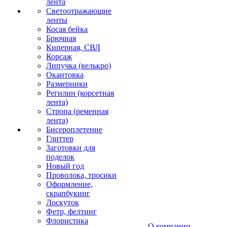
лента
Светоотражающие
ленты
Косая бейка
Брючная
Киперная, СВЛ
Корсаж
Липучка (велькро)
Окантовка
Размерники
Регилин (корсетная
лента)
Стропа (ременная
лента)
Бисероплетение
Глиттер
Заготовки для
поделок
Новый год
Проволока, тросики
Оформление,
скрапбукинг
Лоскуток
Фетр, фелтинг
Флористика
О компании