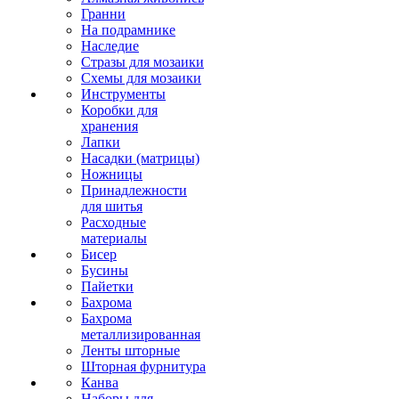
Гранни
На подрамнике
Наследие
Стразы для мозаики
Схемы для мозаики
Инструменты
Коробки для
хранения
Лапки
Насадки (матрицы)
Ножницы
Принадлежности
для шитья
Расходные
материалы
Бисер
Бусины
Пайетки
Бахрома
Бахрома
металлизированная
Ленты шторные
Шторная фурнитура
Канва
Наборы для