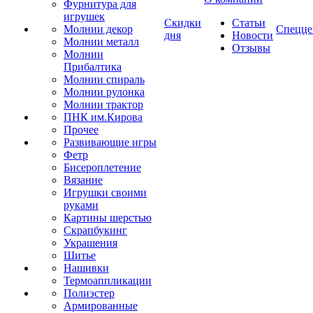
Фурнитура для
игрушек
Скидки
Статьи
Молнии декор
Спецце
дня
Новости
Молнии металл
Отзывы
Молнии
Прибалтика
Молнии спираль
Молнии рулонка
Молнии трактор
ПНК им.Кирова
Прочее
Развивающие игры
Фетр
Бисероплетение
Вязание
Игрушки своими
руками
Картины шерстью
Скрапбукинг
Украшения
Шитье
Нашивки
Термоаппликации
Полиэстер
Армированные