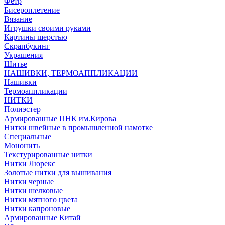
Фетр
Бисероплетение
Вязание
Игрушки своими руками
Картины шерстью
Скрапбукинг
Украшения
Шитье
НАШИВКИ, ТЕРМОАППЛИКАЦИИ
Нашивки
Термоаппликации
НИТКИ
Полиэстер
Армированные ПНК им.Кирова
Нитки швейные в промышленной намотке
Специальные
Мононить
Текстурированные нитки
Нитки Люрекс
Золотые нитки для вышивания
Нитки черные
Нитки шелковые
Нитки мятного цвета
Нитки капроновые
Армированные Китай