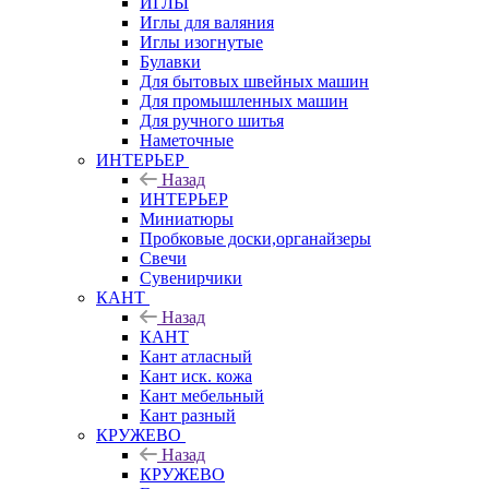
ИГЛЫ
Иглы для валяния
Иглы изогнутые
Булавки
Для бытовых швейных машин
Для промышленных машин
Для ручного шитья
Наметочные
ИНТЕРЬЕР
Назад
ИНТЕРЬЕР
Миниатюры
Пробковые доски,органайзеры
Свечи
Сувенирчики
КАНТ
Назад
КАНТ
Кант атласный
Кант иск. кожа
Кант мебельный
Кант разный
КРУЖЕВО
Назад
КРУЖЕВО