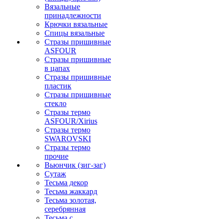
Вязальные
принадлежности
Крючки вязальные
Спицы вязальные
Стразы пришивные
ASFOUR
Стразы пришивные
в цапах
Стразы пришивные
пластик
Стразы пришивные
стекло
Стразы термо
ASFOUR/Xirius
Стразы термо
SWAROVSKI
Стразы термо
прочие
Вьюнчик (зиг-заг)
Сутаж
Тесьма декор
Тесьма жаккард
Тесьма золотая,
серебрянная
Тесьма с