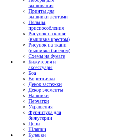
вышивания
Принты для
вышивки лентами
Пяльцы,
приспособления
Рисунок на канве
(вышивка крестом)
Рисунок на ткани
(вышивка бисером)
Схемы на бумаге
Бижутерия и
аксессуары
Боа
Воротнички
Декор застежки
Декор элементы
Нашивки
Перчатки
Украшения
Фурнитура для
бижутерии
Цепи
Шляпки
Булавки