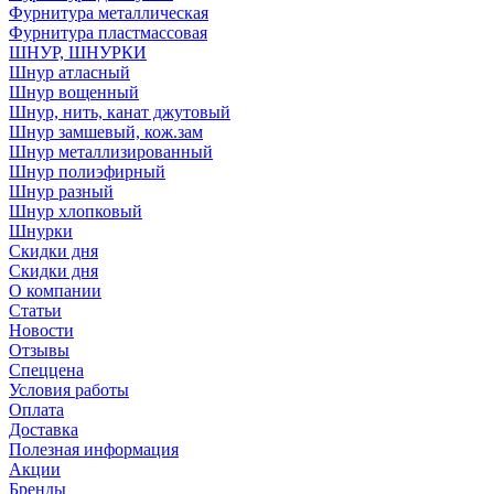
Фурнитура металлическая
Фурнитура пластмассовая
ШНУР, ШНУРКИ
Шнур атласный
Шнур вощенный
Шнур, нить, канат джутовый
Шнур замшевый, кож.зам
Шнур металлизированный
Шнур полиэфирный
Шнур разный
Шнур хлопковый
Шнурки
Скидки дня
Скидки дня
О компании
Статьи
Новости
Отзывы
Спеццена
Условия работы
Оплата
Доставка
Полезная информация
Акции
Бренды