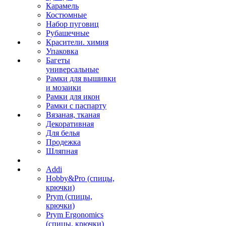
Карамель
Костюмные
Набор пуговиц
Рубашечные
Красители. химия
Упаковка
Багеты
универсальные
Рамки для вышивки
и мозаики
Рамки для икон
Рамки с паспарту
Вязаная, тканая
Декоративная
Для белья
Продежка
Шляпная
Addi
Hobby&Pro (спицы,
крючки)
Prym (спицы,
крючки)
Prym Ergonomics
(спицы, крючки)