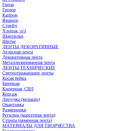
Гинза
Гипюр
Капрон
Вязаное
Стрейч
Хлопок, п/э
Шантильи
Шитье
ЛЕНТЫ ДЕКОРАТИВНЫЕ
Атласная лента
Декоративная лента
Металлизированная лента
ЛЕНТЫ ТЕХНИЧЕСКИЕ
Светоотражающие ленты
Косая бейка
Брючная
Киперная, СВЛ
Корсаж
Липучка (велькро)
Окантовка
Размерники
Регилин (корсетная лента)
Стропа (ременная лента)
МАТЕРИАЛЫ ДЛЯ ТВОРЧЕСТВА
Бисероплетение