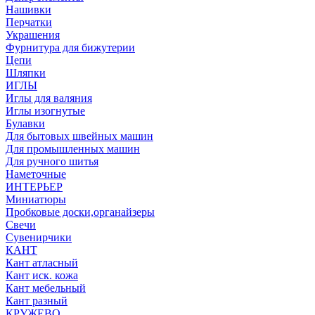
Нашивки
Перчатки
Украшения
Фурнитура для бижутерии
Цепи
Шляпки
ИГЛЫ
Иглы для валяния
Иглы изогнутые
Булавки
Для бытовых швейных машин
Для промышленных машин
Для ручного шитья
Наметочные
ИНТЕРЬЕР
Миниатюры
Пробковые доски,органайзеры
Свечи
Сувенирчики
КАНТ
Кант атласный
Кант иск. кожа
Кант мебельный
Кант разный
КРУЖЕВО