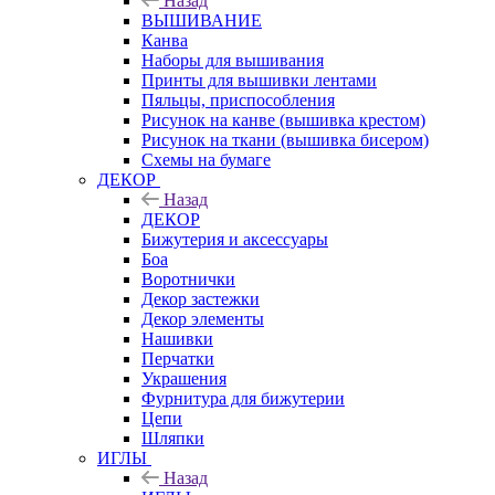
Назад
ВЫШИВАНИЕ
Канва
Наборы для вышивания
Принты для вышивки лентами
Пяльцы, приспособления
Рисунок на канве (вышивка крестом)
Рисунок на ткани (вышивка бисером)
Схемы на бумаге
ДЕКОР
Назад
ДЕКОР
Бижутерия и аксессуары
Боа
Воротнички
Декор застежки
Декор элементы
Нашивки
Перчатки
Украшения
Фурнитура для бижутерии
Цепи
Шляпки
ИГЛЫ
Назад