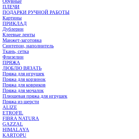
Обувные
ПЛЕЧИ
ПОДАРКИ РУЧНОЙ РАБОТЫ
Картины
ПРИКЛАД
Дублерин
Клеевые ленты
Манжет-заготовка
Синтепон, наполнитель
Ткань, сетка
Флизелин
ПРЯЖА
ЛЮБЛЮ ВЯЗАТЬ
Пряжа для игрушек
Пряжа для корзинок
Пряжа для ковриков
Пряжа для мочалок
Плюшевая пряжа для игрушек
Пряжа из шерсти
ALIZE
ETROFIL
FIBRA NATURA
GAZZAL
HIMALAYA
KARTOPU