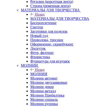
Регилин (корсетная лента)
Стропа (ременная лента)
МАТЕРИАЛЫ ДЛЯ ТВОРЧЕСТВА
Назад
МАТЕРИАЛЫ ДЛЯ ТВОРЧЕСТВА
Бисероплетение
Глиттер
Заготовки для поделок
Новый год
Проволока, тросики
Оформление, скрапбукинг
Лоскуток
Фетр, фелтинг
Флористика
Фурнитура для игрушек
МОЛНИИ
Назад
МОЛНИИ
Молнии автомат
Молнии двухзамковые
Молнии декор
Молнии металл
Молнии Прибалтика
Молнии спираль
Молнии рулонка