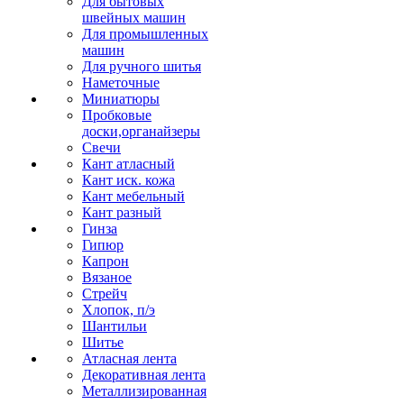
Для бытовых
швейных машин
Для промышленных
машин
Для ручного шитья
Наметочные
Миниатюры
Пробковые
доски,органайзеры
Свечи
Кант атласный
Кант иск. кожа
Кант мебельный
Кант разный
Гинза
Гипюр
Капрон
Вязаное
Стрейч
Хлопок, п/э
Шантильи
Шитье
Атласная лента
Декоративная лента
Металлизированная