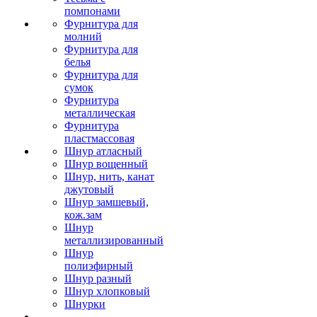
помпонами
Фурнитура для
молний
Фурнитура для
белья
Фурнитура для
сумок
Фурнитура
металлическая
Фурнитура
пластмассовая
Шнур атласный
Шнур вощенный
Шнур, нить, канат
джутовый
Шнур замшевый,
кож.зам
Шнур
металлизированный
Шнур
полиэфирный
Шнур разный
Шнур хлопковый
Шнурки