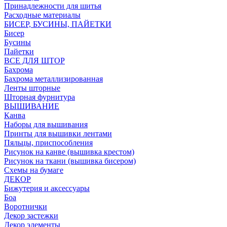
Принадлежности для шитья
Расходные материалы
БИСЕР, БУСИНЫ, ПАЙЕТКИ
Бисер
Бусины
Пайетки
ВСЕ ДЛЯ ШТОР
Бахрома
Бахрома металлизированная
Ленты шторные
Шторная фурнитура
ВЫШИВАНИЕ
Канва
Наборы для вышивания
Принты для вышивки лентами
Пяльцы, приспособления
Рисунок на канве (вышивка крестом)
Рисунок на ткани (вышивка бисером)
Схемы на бумаге
ДЕКОР
Бижутерия и аксессуары
Боа
Воротнички
Декор застежки
Декор элементы