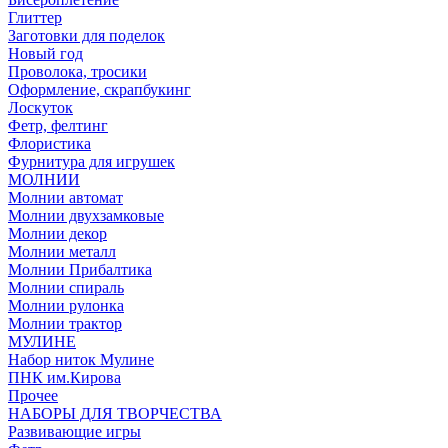
Глиттер
Заготовки для поделок
Новый год
Проволока, тросики
Оформление, скрапбукинг
Лоскуток
Фетр, фелтинг
Флористика
Фурнитура для игрушек
МОЛНИИ
Молнии автомат
Молнии двухзамковые
Молнии декор
Молнии металл
Молнии Прибалтика
Молнии спираль
Молнии рулонка
Молнии трактор
МУЛИНЕ
Набор ниток Мулине
ПНК им.Кирова
Прочее
НАБОРЫ ДЛЯ ТВОРЧЕСТВА
Развивающие игры