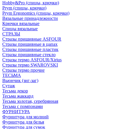
Hobby&Pro (спицы, крючки)
Prym (спицы, крючки)
Prym Ergonomics (спицы, крючки)
Вязальные принадлежности
Крючки вязальные
Спицы вязальные
СТРАЗЫ
Стразы пришивные ASFOUR
Стразы пришивные в цапах
Стразы пришивные пластик
Стразы пришивные стекло
Стразы термо ASFOUR/Xirius
Стразы термо SWAROVSKI
Стразы термо прочие
ТЕСЬМА
Вьюнчик (зиг-заг)
Сутаж
Тесьма декор
Тесьма жаккард
Тесьма золотая, серебрянная
Тесьма с помпонами
ФУРНИТУРА
Фурнитура для молний
Фурнитура для белья
Фурнитура для сумок