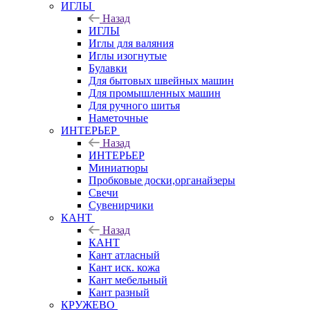
ИГЛЫ
Назад
ИГЛЫ
Иглы для валяния
Иглы изогнутые
Булавки
Для бытовых швейных машин
Для промышленных машин
Для ручного шитья
Наметочные
ИНТЕРЬЕР
Назад
ИНТЕРЬЕР
Миниатюры
Пробковые доски,органайзеры
Свечи
Сувенирчики
КАНТ
Назад
КАНТ
Кант атласный
Кант иск. кожа
Кант мебельный
Кант разный
КРУЖЕВО