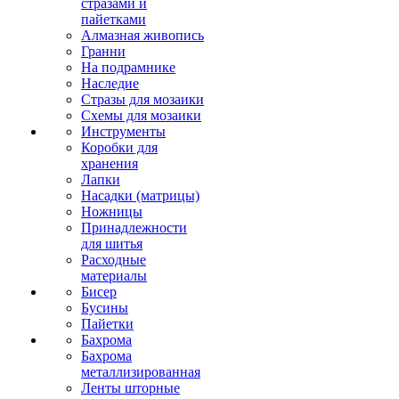
стразами и
пайетками
Алмазная живопись
Гранни
На подрамнике
Наследие
Стразы для мозаики
Схемы для мозаики
Инструменты
Коробки для
хранения
Лапки
Насадки (матрицы)
Ножницы
Принадлежности
для шитья
Расходные
материалы
Бисер
Бусины
Пайетки
Бахрома
Бахрома
металлизированная
Ленты шторные