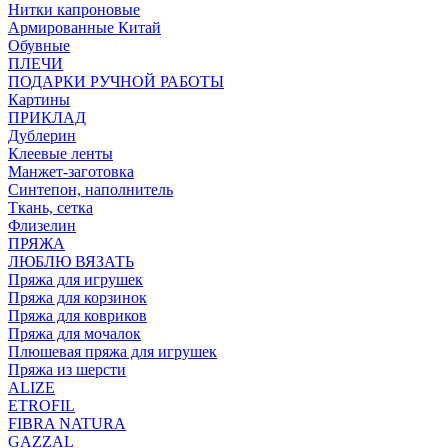
Нитки капроновые
Армированные Китай
Обувные
ПЛЕЧИ
ПОДАРКИ РУЧНОЙ РАБОТЫ
Картины
ПРИКЛАД
Дублерин
Клеевые ленты
Манжет-заготовка
Синтепон, наполнитель
Ткань, сетка
Флизелин
ПРЯЖА
ЛЮБЛЮ ВЯЗАТЬ
Пряжа для игрушек
Пряжа для корзинок
Пряжа для ковриков
Пряжа для мочалок
Плюшевая пряжа для игрушек
Пряжа из шерсти
ALIZE
ETROFIL
FIBRA NATURA
GAZZAL