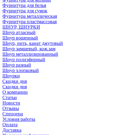
Фурнитура для белья
Фурнитура для сумок
Фурнитура металлическая
Фурнитура пластмассовая
ШНУР, ШНУРКИ
Шнур атласный
Шнур вощенный
Шнур, нить, канат джутовый
Шнур замшевый, кож.зам
Шнур металлизированный
Шнур полиэфирный
Шнур разный
Шнур хлопковый
Шнурки
Скидки дня
Скидки дня
О компании
Статьи
Новости
Отзывы
Спеццена
Условия работы
Оплата
Доставка