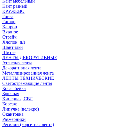
Кант мебельный
Кант разный
КРУЖЕВО
Гинза
Гипюр
Капрон
Вязаное
Стрейч
Хлопок, п/э
Шантильи
Шитье
ЛЕНТЫ ДЕКОРАТИВНЫЕ
Атласная лента
Декоративная лента
Металлизированная лента
ЛЕНТЫ ТЕХНИЧЕСКИЕ
Светоотражающие ленты
Косая бейка
Брючная
Киперная, СВЛ
Корсаж
Липучка (велькро)
Окантовка
Размерники
Регилин (корсетная лента)