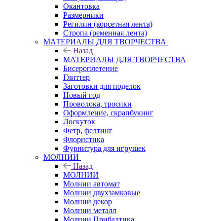
Окантовка
Размерники
Регилин (корсетная лента)
Стропа (ременная лента)
МАТЕРИАЛЫ ДЛЯ ТВОРЧЕСТВА
Назад
МАТЕРИАЛЫ ДЛЯ ТВОРЧЕСТВА
Бисероплетение
Глиттер
Заготовки для поделок
Новый год
Проволока, тросики
Оформление, скрапбукинг
Лоскуток
Фетр, фелтинг
Флористика
Фурнитура для игрушек
МОЛНИИ
Назад
МОЛНИИ
Молнии автомат
Молнии двухзамковые
Молнии декор
Молнии металл
Молнии Прибалтика