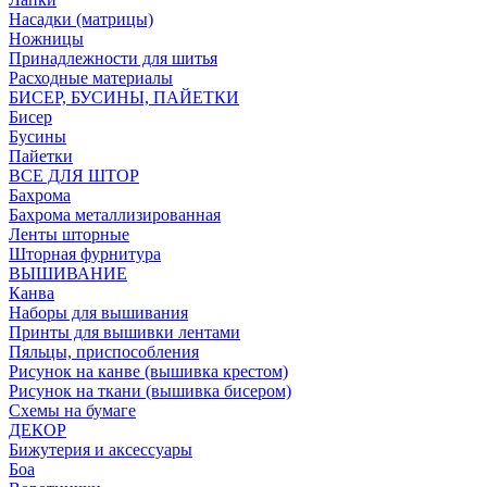
Насадки (матрицы)
Ножницы
Принадлежности для шитья
Расходные материалы
БИСЕР, БУСИНЫ, ПАЙЕТКИ
Бисер
Бусины
Пайетки
ВСЕ ДЛЯ ШТОР
Бахрома
Бахрома металлизированная
Ленты шторные
Шторная фурнитура
ВЫШИВАНИЕ
Канва
Наборы для вышивания
Принты для вышивки лентами
Пяльцы, приспособления
Рисунок на канве (вышивка крестом)
Рисунок на ткани (вышивка бисером)
Схемы на бумаге
ДЕКОР
Бижутерия и аксессуары
Боа