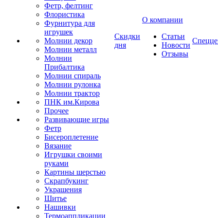
Фетр, фелтинг
Флористика
О компании
Фурнитура для
игрушек
Скидки
Статьи
Молнии декор
Спецце
дня
Новости
Молнии металл
Отзывы
Молнии
Прибалтика
Молнии спираль
Молнии рулонка
Молнии трактор
ПНК им.Кирова
Прочее
Развивающие игры
Фетр
Бисероплетение
Вязание
Игрушки своими
руками
Картины шерстью
Скрапбукинг
Украшения
Шитье
Нашивки
Термоаппликации