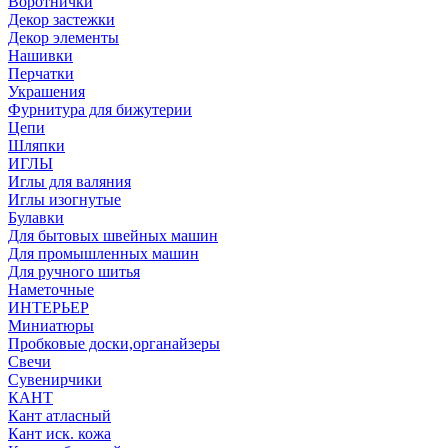
Воротнички
Декор застежки
Декор элементы
Нашивки
Перчатки
Украшения
Фурнитура для бижутерии
Цепи
Шляпки
ИГЛЫ
Иглы для валяния
Иглы изогнутые
Булавки
Для бытовых швейных машин
Для промышленных машин
Для ручного шитья
Наметочные
ИНТЕРЬЕР
Миниатюры
Пробковые доски,органайзеры
Свечи
Сувенирчики
КАНТ
Кант атласный
Кант иск. кожа