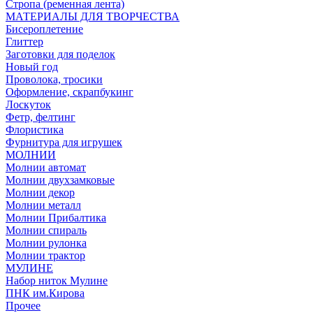
Стропа (ременная лента)
МАТЕРИАЛЫ ДЛЯ ТВОРЧЕСТВА
Бисероплетение
Глиттер
Заготовки для поделок
Новый год
Проволока, тросики
Оформление, скрапбукинг
Лоскуток
Фетр, фелтинг
Флористика
Фурнитура для игрушек
МОЛНИИ
Молнии автомат
Молнии двухзамковые
Молнии декор
Молнии металл
Молнии Прибалтика
Молнии спираль
Молнии рулонка
Молнии трактор
МУЛИНЕ
Набор ниток Мулине
ПНК им.Кирова
Прочее