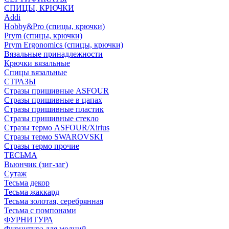
СПИЦЫ, КРЮЧКИ
Addi
Hobby&Pro (спицы, крючки)
Prym (спицы, крючки)
Prym Ergonomics (спицы, крючки)
Вязальные принадлежности
Крючки вязальные
Спицы вязальные
СТРАЗЫ
Стразы пришивные ASFOUR
Стразы пришивные в цапах
Стразы пришивные пластик
Стразы пришивные стекло
Стразы термо ASFOUR/Xirius
Стразы термо SWAROVSKI
Стразы термо прочие
ТЕСЬМА
Вьюнчик (зиг-заг)
Сутаж
Тесьма декор
Тесьма жаккард
Тесьма золотая, серебрянная
Тесьма с помпонами
ФУРНИТУРА
Фурнитура для молний