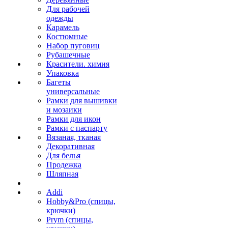
Для рабочей
одежды
Карамель
Костюмные
Набор пуговиц
Рубашечные
Красители. химия
Упаковка
Багеты
универсальные
Рамки для вышивки
и мозаики
Рамки для икон
Рамки с паспарту
Вязаная, тканая
Декоративная
Для белья
Продежка
Шляпная
Addi
Hobby&Pro (спицы,
крючки)
Prym (спицы,