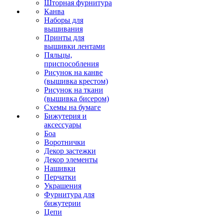
Шторная фурнитура
Канва
Наборы для
вышивания
Принты для
вышивки лентами
Пяльцы,
приспособления
Рисунок на канве
(вышивка крестом)
Рисунок на ткани
(вышивка бисером)
Схемы на бумаге
Бижутерия и
аксессуары
Боа
Воротнички
Декор застежки
Декор элементы
Нашивки
Перчатки
Украшения
Фурнитура для
бижутерии
Цепи