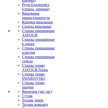
крючки)
Prym Ergonomics
(спицы, крючки)
Вязальные
принадлежности
Крючки вязальные
Спицы вязальные
Стразы пришивные
ASFOUR
Стразы пришивные
в цапах
Стразы пришивные
пластик
Стразы пришивные
стекло
Стразы термо
ASFOUR/Xirius
Стразы термо
SWAROVSKI
Стразы термо
прочие
Вьюнчик (зиг-заг)
Сутаж
Тесьма декор
Тесьма жаккард