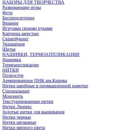
НАБОРЫ ДЛЯ ТВОРЧЕСТВА
Развивающие игры
Фетр
Бисероплетение
Вязание
Игрушки своими руками
Картины шерстью
Скрапбукинг
Украшения
Шитье
НАШИВКИ, ТЕРМОАППЛИКАЦИИ
Нашивки
Термоаппликации
НИТКИ
Полиэстер
Армированные ПНК им.Кирова
Нитки швейные в промышленной намотке
Специальные
Мононить
Текстурированные нитки
Нитки Люрекс
Золотые нитки для вышивания
Нитки черные
Нитки шелковые
Нитки мятного цвета