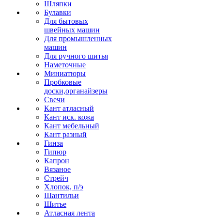
Шляпки
Булавки
Для бытовых
швейных машин
Для промышленных
машин
Для ручного шитья
Наметочные
Миниатюры
Пробковые
доски,органайзеры
Свечи
Кант атласный
Кант иск. кожа
Кант мебельный
Кант разный
Гинза
Гипюр
Капрон
Вязаное
Стрейч
Хлопок, п/э
Шантильи
Шитье
Атласная лента