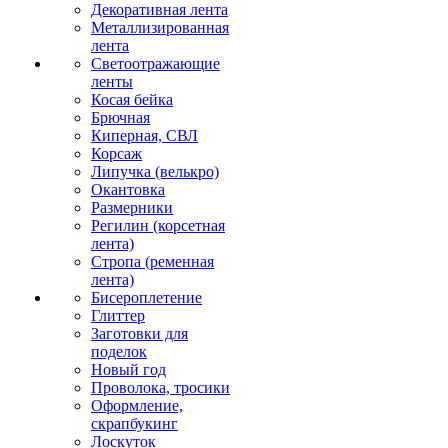
Декоративная лента
Металлизированная
лента
Светоотражающие
ленты
Косая бейка
Брючная
Киперная, СВЛ
Корсаж
Липучка (велькро)
Окантовка
Размерники
Регилин (корсетная
лента)
Стропа (ременная
лента)
Бисероплетение
Глиттер
Заготовки для
поделок
Новый год
Проволока, тросики
Оформление,
скрапбукинг
Лоскуток