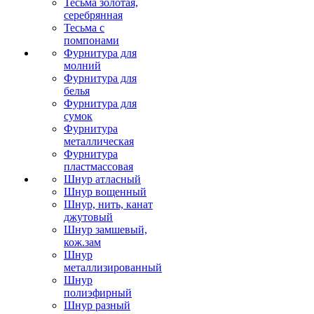
Тесьма золотая,
серебрянная
Тесьма с
помпонами
Фурнитура для
молний
Фурнитура для
белья
Фурнитура для
сумок
Фурнитура
металлическая
Фурнитура
пластмассовая
Шнур атласный
Шнур вощенный
Шнур, нить, канат
джутовый
Шнур замшевый,
кож.зам
Шнур
металлизированный
Шнур
полиэфирный
Шнур разный