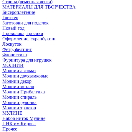
Стропа (ременная лента)
МАТЕРИАЛЫ ДЛЯ ТВОРЧЕСТВА
Бисероплетение
Глиттер
Заготовки для поделок
Новый год
Проволока, тросики
Оформление, скрапбукинг
Лоскуток
Фетр, фелтинг
Флористика
Фурнитура для игрушек
МОЛНИИ
Молнии автомат
Молнии двухзамковые
Молнии декор
Молнии металл
Молнии Прибалтика
Молнии спираль
Молнии рулонка
Молнии трактор
МУЛИНЕ
Набор ниток Мулине
ПНК им.Кирова
Прочее