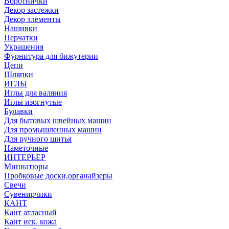
Воротнички
Декор застежки
Декор элементы
Нашивки
Перчатки
Украшения
Фурнитура для бижутерии
Цепи
Шляпки
ИГЛЫ
Иглы для валяния
Иглы изогнутые
Булавки
Для бытовых швейных машин
Для промышленных машин
Для ручного шитья
Наметочные
ИНТЕРЬЕР
Миниатюры
Пробковые доски,органайзеры
Свечи
Сувенирчики
КАНТ
Кант атласный
Кант иск. кожа