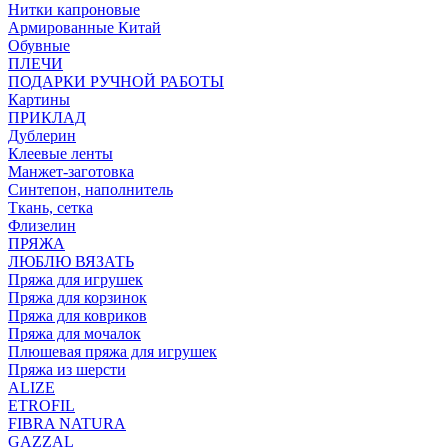
Нитки капроновые
Армированные Китай
Обувные
ПЛЕЧИ
ПОДАРКИ РУЧНОЙ РАБОТЫ
Картины
ПРИКЛАД
Дублерин
Клеевые ленты
Манжет-заготовка
Синтепон, наполнитель
Ткань, сетка
Флизелин
ПРЯЖА
ЛЮБЛЮ ВЯЗАТЬ
Пряжа для игрушек
Пряжа для корзинок
Пряжа для ковриков
Пряжа для мочалок
Плюшевая пряжа для игрушек
Пряжа из шерсти
ALIZE
ETROFIL
FIBRA NATURA
GAZZAL