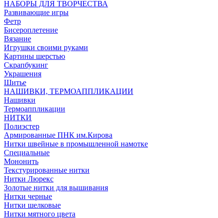
НАБОРЫ ДЛЯ ТВОРЧЕСТВА
Развивающие игры
Фетр
Бисероплетение
Вязание
Игрушки своими руками
Картины шерстью
Скрапбукинг
Украшения
Шитье
НАШИВКИ, ТЕРМОАППЛИКАЦИИ
Нашивки
Термоаппликации
НИТКИ
Полиэстер
Армированные ПНК им.Кирова
Нитки швейные в промышленной намотке
Специальные
Мононить
Текстурированные нитки
Нитки Люрекс
Золотые нитки для вышивания
Нитки черные
Нитки шелковые
Нитки мятного цвета