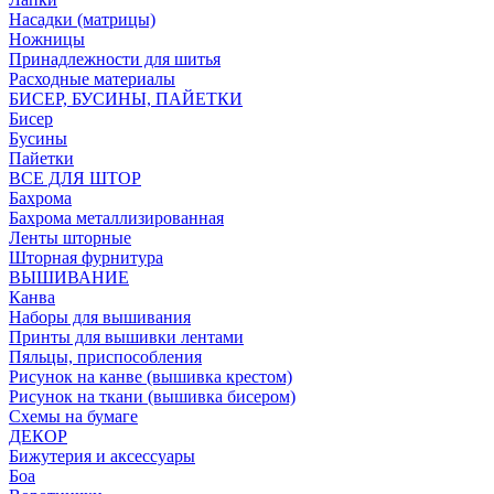
Насадки (матрицы)
Ножницы
Принадлежности для шитья
Расходные материалы
БИСЕР, БУСИНЫ, ПАЙЕТКИ
Бисер
Бусины
Пайетки
ВСЕ ДЛЯ ШТОР
Бахрома
Бахрома металлизированная
Ленты шторные
Шторная фурнитура
ВЫШИВАНИЕ
Канва
Наборы для вышивания
Принты для вышивки лентами
Пяльцы, приспособления
Рисунок на канве (вышивка крестом)
Рисунок на ткани (вышивка бисером)
Схемы на бумаге
ДЕКОР
Бижутерия и аксессуары
Боа