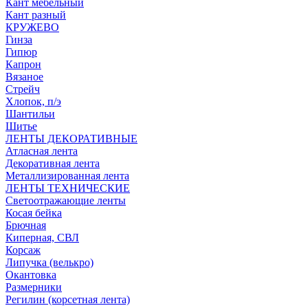
Кант мебельный
Кант разный
КРУЖЕВО
Гинза
Гипюр
Капрон
Вязаное
Стрейч
Хлопок, п/э
Шантильи
Шитье
ЛЕНТЫ ДЕКОРАТИВНЫЕ
Атласная лента
Декоративная лента
Металлизированная лента
ЛЕНТЫ ТЕХНИЧЕСКИЕ
Светоотражающие ленты
Косая бейка
Брючная
Киперная, СВЛ
Корсаж
Липучка (велькро)
Окантовка
Размерники
Регилин (корсетная лента)