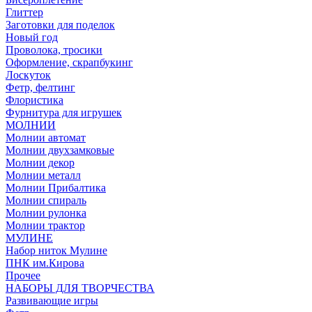
Глиттер
Заготовки для поделок
Новый год
Проволока, тросики
Оформление, скрапбукинг
Лоскуток
Фетр, фелтинг
Флористика
Фурнитура для игрушек
МОЛНИИ
Молнии автомат
Молнии двухзамковые
Молнии декор
Молнии металл
Молнии Прибалтика
Молнии спираль
Молнии рулонка
Молнии трактор
МУЛИНЕ
Набор ниток Мулине
ПНК им.Кирова
Прочее
НАБОРЫ ДЛЯ ТВОРЧЕСТВА
Развивающие игры