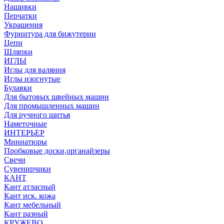
Нашивки
Перчатки
Украшения
Фурнитура для бижутерии
Цепи
Шляпки
ИГЛЫ
Иглы для валяния
Иглы изогнутые
Булавки
Для бытовых швейных машин
Для промышленных машин
Для ручного шитья
Наметочные
ИНТЕРЬЕР
Миниатюры
Пробковые доски,органайзеры
Свечи
Сувенирчики
КАНТ
Кант атласный
Кант иск. кожа
Кант мебельный
Кант разный
КРУЖЕВО