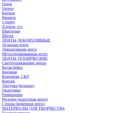
Гинза
Гипюр
Капрон
Вязаное
Стрейч
Хлопок, п/э
Шантильи
Шитье
ЛЕНТЫ ДЕКОРАТИВНЫЕ
Атласная лента
Декоративная лента
Металлизированная лента
ЛЕНТЫ ТЕХНИЧЕСКИЕ
Светоотражающие ленты
Косая бейка
Брючная
Киперная, СВЛ
Корсаж
Липучка (велькро)
Окантовка
Размерники
Регилин (корсетная лента)
Стропа (ременная лента)
МАТЕРИАЛЫ ДЛЯ ТВОРЧЕСТВА
Бисероплетение