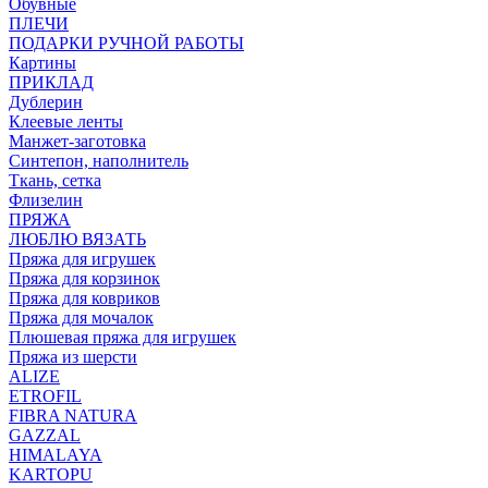
Обувные
ПЛЕЧИ
ПОДАРКИ РУЧНОЙ РАБОТЫ
Картины
ПРИКЛАД
Дублерин
Клеевые ленты
Манжет-заготовка
Синтепон, наполнитель
Ткань, сетка
Флизелин
ПРЯЖА
ЛЮБЛЮ ВЯЗАТЬ
Пряжа для игрушек
Пряжа для корзинок
Пряжа для ковриков
Пряжа для мочалок
Плюшевая пряжа для игрушек
Пряжа из шерсти
ALIZE
ETROFIL
FIBRA NATURA
GAZZAL
HIMALAYA
KARTOPU