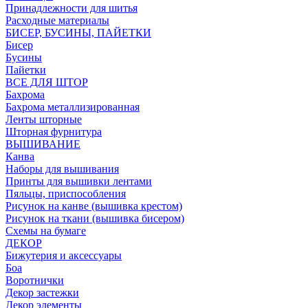
Принадлежности для шитья
Расходные материалы
БИСЕР, БУСИНЫ, ПАЙЕТКИ
Бисер
Бусины
Пайетки
ВСЕ ДЛЯ ШТОР
Бахрома
Бахрома металлизированная
Ленты шторные
Шторная фурнитура
ВЫШИВАНИЕ
Канва
Наборы для вышивания
Принты для вышивки лентами
Пяльцы, приспособления
Рисунок на канве (вышивка крестом)
Рисунок на ткани (вышивка бисером)
Схемы на бумаге
ДЕКОР
Бижутерия и аксессуары
Боа
Воротнички
Декор застежки
Декор элементы