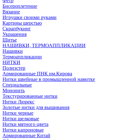
Фетр
Бисероплетение
Вязание
Игрушки своими руками
Картины шерстью
Скрапбукинг
Украшения
Шитье
НАШИВКИ, ТЕРМОАППЛИКАЦИИ
Нашивки
Термоаппликации
НИТКИ
Полиэстер
Армированные ПНК им.Кирова
Нитки швейные в промышленной намотке
Специальные
Мононить
Текстурированные нитки
Нитки Люрекс
Золотые нитки для вышивания
Нитки черные
Нитки шелковые
Нитки мятного цвета
Нитки капроновые
Армированные Китай