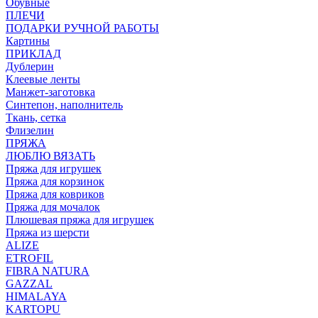
Обувные
ПЛЕЧИ
ПОДАРКИ РУЧНОЙ РАБОТЫ
Картины
ПРИКЛАД
Дублерин
Клеевые ленты
Манжет-заготовка
Синтепон, наполнитель
Ткань, сетка
Флизелин
ПРЯЖА
ЛЮБЛЮ ВЯЗАТЬ
Пряжа для игрушек
Пряжа для корзинок
Пряжа для ковриков
Пряжа для мочалок
Плюшевая пряжа для игрушек
Пряжа из шерсти
ALIZE
ETROFIL
FIBRA NATURA
GAZZAL
HIMALAYA
KARTOPU