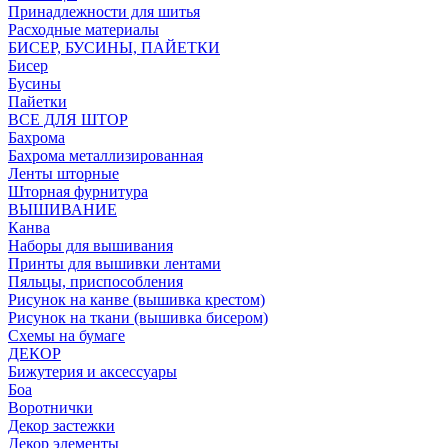
Принадлежности для шитья
Расходные материалы
БИСЕР, БУСИНЫ, ПАЙЕТКИ
Бисер
Бусины
Пайетки
ВСЕ ДЛЯ ШТОР
Бахрома
Бахрома металлизированная
Ленты шторные
Шторная фурнитура
ВЫШИВАНИЕ
Канва
Наборы для вышивания
Принты для вышивки лентами
Пяльцы, приспособления
Рисунок на канве (вышивка крестом)
Рисунок на ткани (вышивка бисером)
Схемы на бумаге
ДЕКОР
Бижутерия и аксессуары
Боа
Воротнички
Декор застежки
Декор элементы