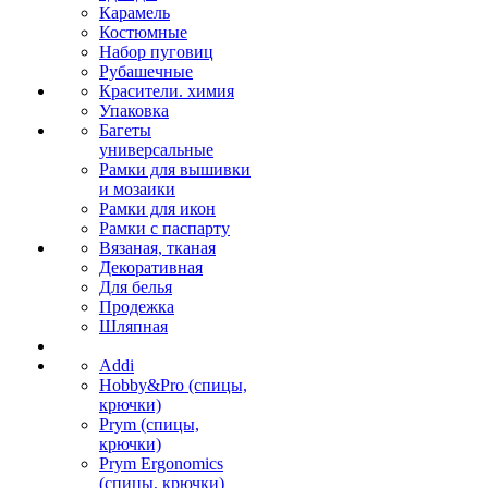
Карамель
Костюмные
Набор пуговиц
Рубашечные
Красители. химия
Упаковка
Багеты
универсальные
Рамки для вышивки
и мозаики
Рамки для икон
Рамки с паспарту
Вязаная, тканая
Декоративная
Для белья
Продежка
Шляпная
Addi
Hobby&Pro (спицы,
крючки)
Prym (спицы,
крючки)
Prym Ergonomics
(спицы, крючки)