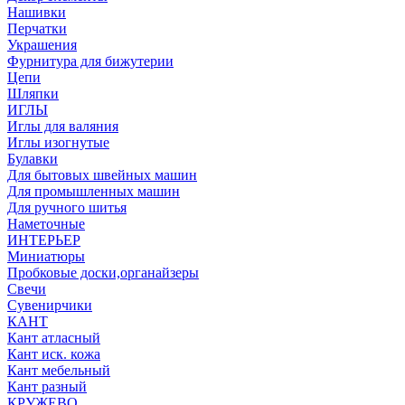
Нашивки
Перчатки
Украшения
Фурнитура для бижутерии
Цепи
Шляпки
ИГЛЫ
Иглы для валяния
Иглы изогнутые
Булавки
Для бытовых швейных машин
Для промышленных машин
Для ручного шитья
Наметочные
ИНТЕРЬЕР
Миниатюры
Пробковые доски,органайзеры
Свечи
Сувенирчики
КАНТ
Кант атласный
Кант иск. кожа
Кант мебельный
Кант разный
КРУЖЕВО