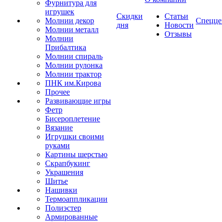
Фурнитура для
игрушек
Скидки
Статьи
Молнии декор
Спецце
дня
Новости
Молнии металл
Отзывы
Молнии
Прибалтика
Молнии спираль
Молнии рулонка
Молнии трактор
ПНК им.Кирова
Прочее
Развивающие игры
Фетр
Бисероплетение
Вязание
Игрушки своими
руками
Картины шерстью
Скрапбукинг
Украшения
Шитье
Нашивки
Термоаппликации
Полиэстер
Армированные