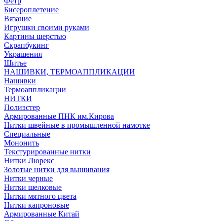
Фетр
Бисероплетение
Вязание
Игрушки своими руками
Картины шерстью
Скрапбукинг
Украшения
Шитье
НАШИВКИ, ТЕРМОАППЛИКАЦИИ
Нашивки
Термоаппликации
НИТКИ
Полиэстер
Армированные ПНК им.Кирова
Нитки швейные в промышленной намотке
Специальные
Мононить
Текстурированные нитки
Нитки Люрекс
Золотые нитки для вышивания
Нитки черные
Нитки шелковые
Нитки мятного цвета
Нитки капроновые
Армированные Китай