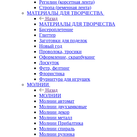
Регилин (корсетная лента)
Стропа (ременная лента)
МАТЕРИАЛЫ ДЛЯ ТВОРЧЕСТВА
Назад
МАТЕРИАЛЫ ДЛЯ ТВОРЧЕСТВА
Бисероплетение
Глиттер
Заготовки для поделок
Новый год
Проволока, тросики
Оформление, скрапбукинг
Лоскуток
Фетр, фелтинг
Флористика
Фурнитура для игрушек
МОЛНИИ
Назад
МОЛНИИ
Молнии автомат
Молнии двухзамковые
Молнии декор
Молнии металл
Молнии Прибалтика
Молнии спираль
Молнии рулонка