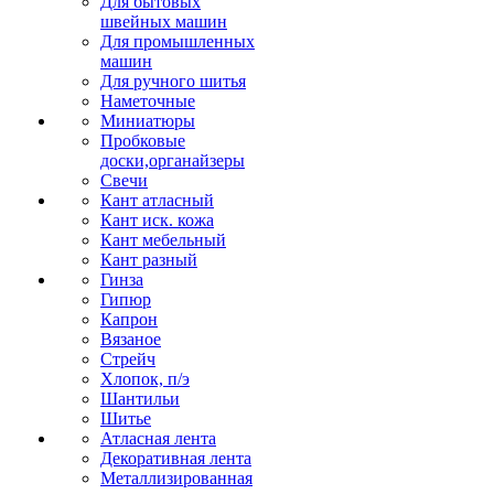
Для бытовых
швейных машин
Для промышленных
машин
Для ручного шитья
Наметочные
Миниатюры
Пробковые
доски,органайзеры
Свечи
Кант атласный
Кант иск. кожа
Кант мебельный
Кант разный
Гинза
Гипюр
Капрон
Вязаное
Стрейч
Хлопок, п/э
Шантильи
Шитье
Атласная лента
Декоративная лента
Металлизированная