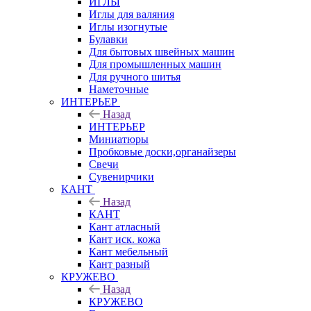
ИГЛЫ
Иглы для валяния
Иглы изогнутые
Булавки
Для бытовых швейных машин
Для промышленных машин
Для ручного шитья
Наметочные
ИНТЕРЬЕР
Назад
ИНТЕРЬЕР
Миниатюры
Пробковые доски,органайзеры
Свечи
Сувенирчики
КАНТ
Назад
КАНТ
Кант атласный
Кант иск. кожа
Кант мебельный
Кант разный
КРУЖЕВО
Назад
КРУЖЕВО