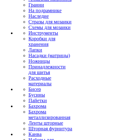
Гранни
На подрамнике
Наследие
Стразы для мозаики
Схемы для мозаики
Инструменты
Коробки для
хранения
Лапки
Насадки (матрицы)
Ножницы
Принадлежности
для шитья
Расходные
материалы
Бисер
Бусины
Пайетки
Бахрома
Бахрома
металлизированная
Ленты шторные
Шторная фурнитура
Канва
Наборы для