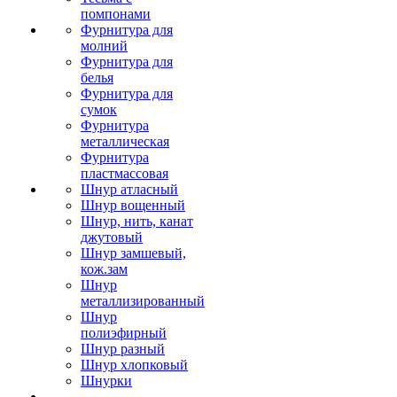
помпонами
Фурнитура для
молний
Фурнитура для
белья
Фурнитура для
сумок
Фурнитура
металлическая
Фурнитура
пластмассовая
Шнур атласный
Шнур вощенный
Шнур, нить, канат
джутовый
Шнур замшевый,
кож.зам
Шнур
металлизированный
Шнур
полиэфирный
Шнур разный
Шнур хлопковый
Шнурки