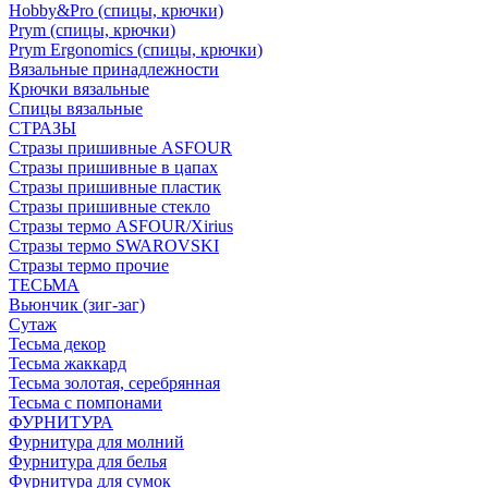
Hobby&Pro (спицы, крючки)
Prym (спицы, крючки)
Prym Ergonomics (спицы, крючки)
Вязальные принадлежности
Крючки вязальные
Спицы вязальные
СТРАЗЫ
Стразы пришивные ASFOUR
Стразы пришивные в цапах
Стразы пришивные пластик
Стразы пришивные стекло
Стразы термо ASFOUR/Xirius
Стразы термо SWAROVSKI
Стразы термо прочие
ТЕСЬМА
Вьюнчик (зиг-заг)
Сутаж
Тесьма декор
Тесьма жаккард
Тесьма золотая, серебрянная
Тесьма с помпонами
ФУРНИТУРА
Фурнитура для молний
Фурнитура для белья
Фурнитура для сумок