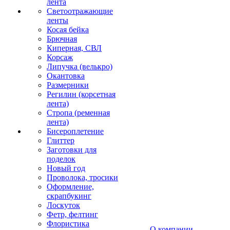
лента
Светоотражающие
ленты
Косая бейка
Брючная
Киперная, СВЛ
Корсаж
Липучка (велькро)
Окантовка
Размерники
Регилин (корсетная
лента)
Стропа (ременная
лента)
Бисероплетение
Глиттер
Заготовки для
поделок
Новый год
Проволока, тросики
Оформление,
скрапбукинг
Лоскуток
Фетр, фелтинг
Флористика
О компании