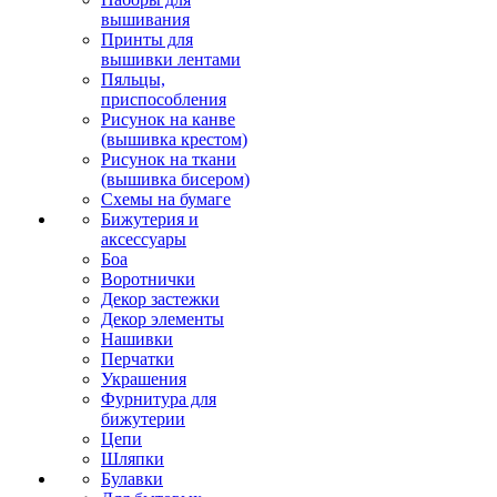
вышивания
Принты для
вышивки лентами
Пяльцы,
приспособления
Рисунок на канве
(вышивка крестом)
Рисунок на ткани
(вышивка бисером)
Схемы на бумаге
Бижутерия и
аксессуары
Боа
Воротнички
Декор застежки
Декор элементы
Нашивки
Перчатки
Украшения
Фурнитура для
бижутерии
Цепи
Шляпки
Булавки