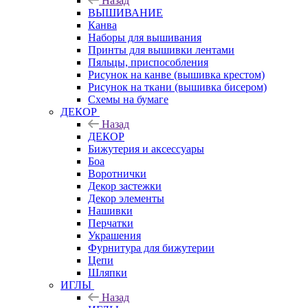
Назад
ВЫШИВАНИЕ
Канва
Наборы для вышивания
Принты для вышивки лентами
Пяльцы, приспособления
Рисунок на канве (вышивка крестом)
Рисунок на ткани (вышивка бисером)
Схемы на бумаге
ДЕКОР
Назад
ДЕКОР
Бижутерия и аксессуары
Боа
Воротнички
Декор застежки
Декор элементы
Нашивки
Перчатки
Украшения
Фурнитура для бижутерии
Цепи
Шляпки
ИГЛЫ
Назад