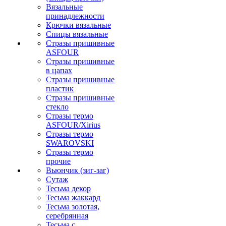
Вязальные
принадлежности
Крючки вязальные
Спицы вязальные
Стразы пришивные
ASFOUR
Стразы пришивные
в цапах
Стразы пришивные
пластик
Стразы пришивные
стекло
Стразы термо
ASFOUR/Xirius
Стразы термо
SWAROVSKI
Стразы термо
прочие
Вьюнчик (зиг-заг)
Сутаж
Тесьма декор
Тесьма жаккард
Тесьма золотая,
серебрянная
Тесьма с