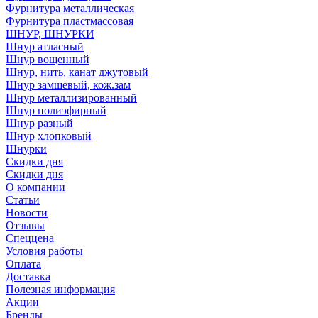
Фурнитура металлическая
Фурнитура пластмассовая
ШНУР, ШНУРКИ
Шнур атласный
Шнур вощенный
Шнур, нить, канат джутовый
Шнур замшевый, кож.зам
Шнур металлизированный
Шнур полиэфирный
Шнур разный
Шнур хлопковый
Шнурки
Скидки дня
Скидки дня
О компании
Статьи
Новости
Отзывы
Спеццена
Условия работы
Оплата
Доставка
Полезная информация
Акции
Бренды