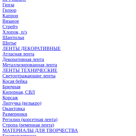
Гинза
Гипюр
Капрон
Вязаное
Стрейч
Хлопок, п/э
Шантильи
Шитье
ЛЕНТЫ ДЕКОРАТИВНЫЕ
Атласная лента
Декоративная лента
Металлизированная лента
ЛЕНТЫ ТЕХНИЧЕСКИЕ
Светоотражающие ленты
Косая бейка
Брючная
Киперная, СВЛ
Корсаж
Липучка (велькро)
Окантовка
Размерники
Регилин (корсетная лента)
Стропа (ременная лента)
МАТЕРИАЛЫ ДЛЯ ТВОРЧЕСТВА
Бисероплетение