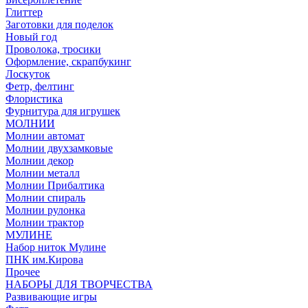
Глиттер
Заготовки для поделок
Новый год
Проволока, тросики
Оформление, скрапбукинг
Лоскуток
Фетр, фелтинг
Флористика
Фурнитура для игрушек
МОЛНИИ
Молнии автомат
Молнии двухзамковые
Молнии декор
Молнии металл
Молнии Прибалтика
Молнии спираль
Молнии рулонка
Молнии трактор
МУЛИНЕ
Набор ниток Мулине
ПНК им.Кирова
Прочее
НАБОРЫ ДЛЯ ТВОРЧЕСТВА
Развивающие игры