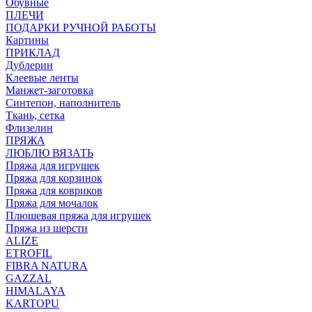
Обувные
ПЛЕЧИ
ПОДАРКИ РУЧНОЙ РАБОТЫ
Картины
ПРИКЛАД
Дублерин
Клеевые ленты
Манжет-заготовка
Синтепон, наполнитель
Ткань, сетка
Флизелин
ПРЯЖА
ЛЮБЛЮ ВЯЗАТЬ
Пряжа для игрушек
Пряжа для корзинок
Пряжа для ковриков
Пряжа для мочалок
Плюшевая пряжа для игрушек
Пряжа из шерсти
ALIZE
ETROFIL
FIBRA NATURA
GAZZAL
HIMALAYA
KARTOPU