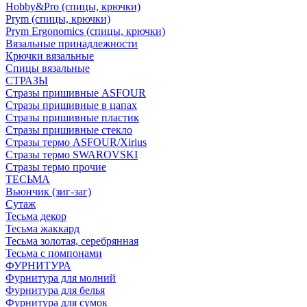
Hobby&Pro (спицы, крючки)
Prym (спицы, крючки)
Prym Ergonomics (спицы, крючки)
Вязальные принадлежности
Крючки вязальные
Спицы вязальные
СТРАЗЫ
Стразы пришивные ASFOUR
Стразы пришивные в цапах
Стразы пришивные пластик
Стразы пришивные стекло
Стразы термо ASFOUR/Xirius
Стразы термо SWAROVSKI
Стразы термо прочие
ТЕСЬМА
Вьюнчик (зиг-заг)
Сутаж
Тесьма декор
Тесьма жаккард
Тесьма золотая, серебрянная
Тесьма с помпонами
ФУРНИТУРА
Фурнитура для молний
Фурнитура для белья
Фурнитура для сумок