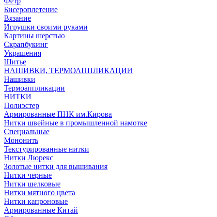
Фетр
Бисероплетение
Вязание
Игрушки своими руками
Картины шерстью
Скрапбукинг
Украшения
Шитье
НАШИВКИ, ТЕРМОАППЛИКАЦИИ
Нашивки
Термоаппликации
НИТКИ
Полиэстер
Армированные ПНК им.Кирова
Нитки швейные в промышленной намотке
Специальные
Мононить
Текстурированные нитки
Нитки Люрекс
Золотые нитки для вышивания
Нитки черные
Нитки шелковые
Нитки мятного цвета
Нитки капроновые
Армированные Китай