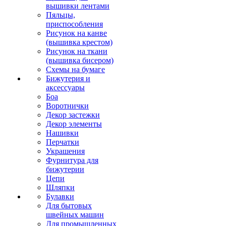
вышивки лентами
Пяльцы,
приспособления
Рисунок на канве
(вышивка крестом)
Рисунок на ткани
(вышивка бисером)
Схемы на бумаге
Бижутерия и
аксессуары
Боа
Воротнички
Декор застежки
Декор элементы
Нашивки
Перчатки
Украшения
Фурнитура для
бижутерии
Цепи
Шляпки
Булавки
Для бытовых
швейных машин
Для промышленных