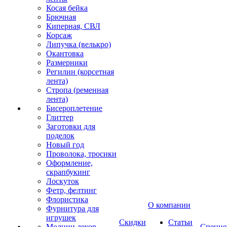
Косая бейка
Брючная
Киперная, СВЛ
Корсаж
Липучка (велькро)
Окантовка
Размерники
Регилин (корсетная
лента)
Стропа (ременная
лента)
Бисероплетение
Глиттер
Заготовки для
поделок
Новый год
Проволока, тросики
Оформление,
скрапбукинг
Лоскуток
Фетр, фелтинг
Флористика
О компании
Фурнитура для
игрушек
Скидки
Статьи
Молнии декор
Спецце