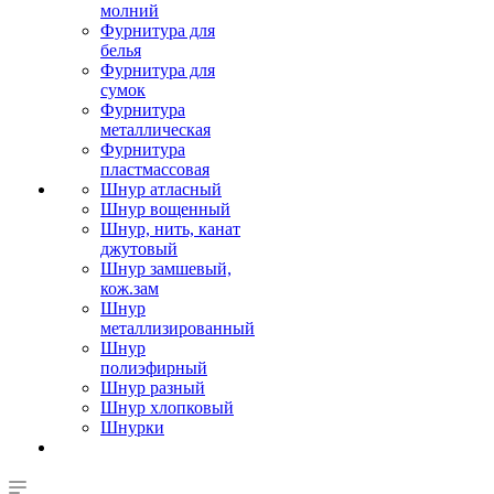
молний
Фурнитура для
белья
Фурнитура для
сумок
Фурнитура
металлическая
Фурнитура
пластмассовая
Шнур атласный
Шнур вощенный
Шнур, нить, канат
джутовый
Шнур замшевый,
кож.зам
Шнур
металлизированный
Шнур
полиэфирный
Шнур разный
Шнур хлопковый
Шнурки