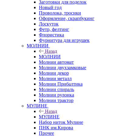
Заготовки для поделок
Новый год
Проволока, тросики
Оформление, скрапбукинг
Лоскуток
Фетр, фелтинг
Флористика
Фурнитура для игрушек
МОЛНИИ
Назад
МОЛНИИ
Молнии автомат
Молнии двухзамковые
Молнии декор
Молнии металл
Молнии Прибалтика
Молнии спираль
Молнии рулонка
Молнии трактор
МУЛИНЕ
Назад
МУЛИНЕ
Набор ниток Мулине
ПНК им.Кирова
Прочее