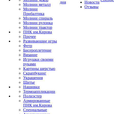
дня
Новости
Молнии металл
Отзывы
Молнии
Прибалтика
Молнии спираль
Молнии рулонка
Молнии трактор
ПНК им.Кирова
Прочее
Развивающие игры
Фетр
Бисероплетение
Вязание
Игрушки своими
руками
Картины шерстью
Скрапбукинг
Украшения
Шитье
Нашивки
Термоаппликации
Полиэстер
Армированные
ПНК им.Кирова
Специальные