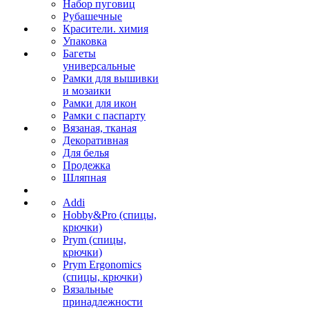
Набор пуговиц
Рубашечные
Красители. химия
Упаковка
Багеты
универсальные
Рамки для вышивки
и мозаики
Рамки для икон
Рамки с паспарту
Вязаная, тканая
Декоративная
Для белья
Продежка
Шляпная
Addi
Hobby&Pro (спицы,
крючки)
Prym (спицы,
крючки)
Prym Ergonomics
(спицы, крючки)
Вязальные
принадлежности