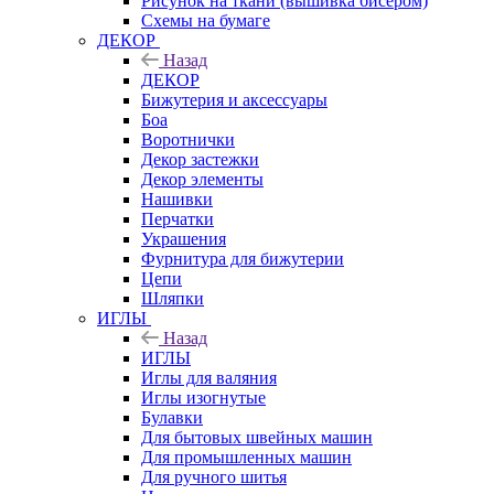
Рисунок на ткани (вышивка бисером)
Схемы на бумаге
ДЕКОР
Назад
ДЕКОР
Бижутерия и аксессуары
Боа
Воротнички
Декор застежки
Декор элементы
Нашивки
Перчатки
Украшения
Фурнитура для бижутерии
Цепи
Шляпки
ИГЛЫ
Назад
ИГЛЫ
Иглы для валяния
Иглы изогнутые
Булавки
Для бытовых швейных машин
Для промышленных машин
Для ручного шитья