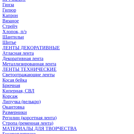
Гинза
Гипюр
Капрон
Вязаное
Стрейч
Хлопок, п/э
Шантильи
Шитье
ЛЕНТЫ ДЕКОРАТИВНЫЕ
Атласная лента
Декоративная лента
Металлизированная лента
ЛЕНТЫ ТЕХНИЧЕСКИЕ
Светоотражающие ленты
Косая бейка
Брючная
Киперная, СВЛ
Корсаж
Липучка (велькро)
Окантовка
Размерники
Регилин (корсетная лента)
Стропа (ременная лента)
МАТЕРИАЛЫ ДЛЯ ТВОРЧЕСТВА
Бисероплетение