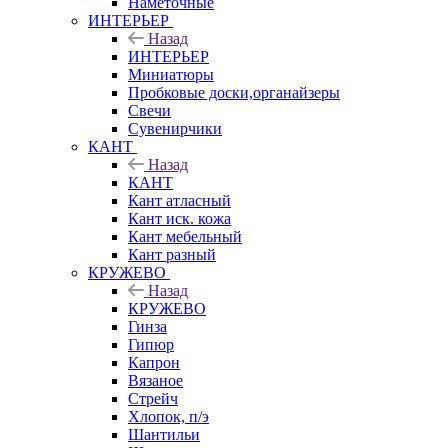
Наметочные
ИНТЕРЬЕР
Назад
ИНТЕРЬЕР
Миниатюры
Пробковые доски,органайзеры
Свечи
Сувенирчики
КАНТ
Назад
КАНТ
Кант атласный
Кант иск. кожа
Кант мебельный
Кант разный
КРУЖЕВО
Назад
КРУЖЕВО
Гинза
Гипюр
Капрон
Вязаное
Стрейч
Хлопок, п/э
Шантильи