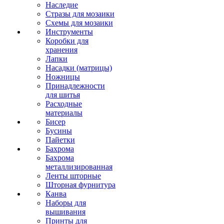
Наследие
Стразы для мозаики
Схемы для мозаики
Инструменты
Коробки для
хранения
Лапки
Насадки (матрицы)
Ножницы
Принадлежности
для шитья
Расходные
материалы
Бисер
Бусины
Пайетки
Бахрома
Бахрома
металлизированная
Ленты шторные
Шторная фурнитура
Канва
Наборы для
вышивания
Принты для