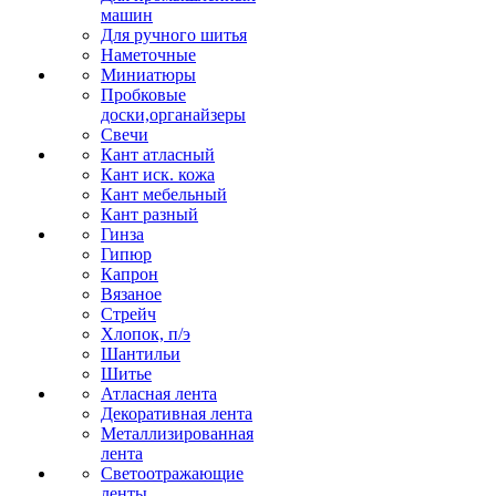
машин
Для ручного шитья
Наметочные
Миниатюры
Пробковые
доски,органайзеры
Свечи
Кант атласный
Кант иск. кожа
Кант мебельный
Кант разный
Гинза
Гипюр
Капрон
Вязаное
Стрейч
Хлопок, п/э
Шантильи
Шитье
Атласная лента
Декоративная лента
Металлизированная
лента
Светоотражающие
ленты