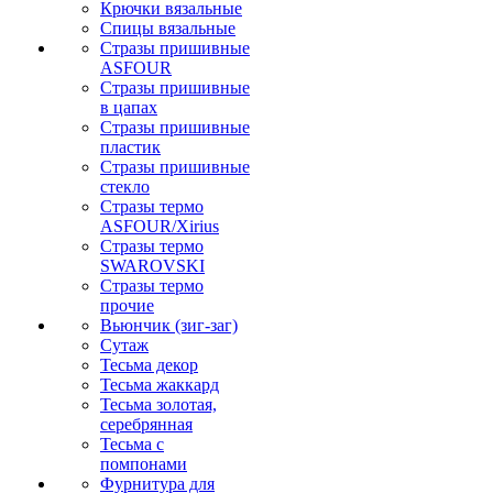
Крючки вязальные
Спицы вязальные
Стразы пришивные
ASFOUR
Стразы пришивные
в цапах
Стразы пришивные
пластик
Стразы пришивные
стекло
Стразы термо
ASFOUR/Xirius
Стразы термо
SWAROVSKI
Стразы термо
прочие
Вьюнчик (зиг-заг)
Сутаж
Тесьма декор
Тесьма жаккард
Тесьма золотая,
серебрянная
Тесьма с
помпонами
Фурнитура для