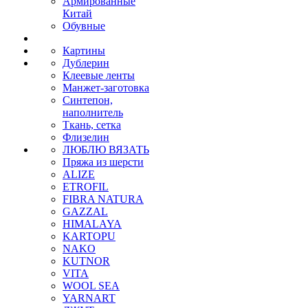
Армированные
Китай
Обувные
Картины
Дублерин
Клеевые ленты
Манжет-заготовка
Синтепон,
наполнитель
Ткань, сетка
Флизелин
ЛЮБЛЮ ВЯЗАТЬ
Пряжа из шерсти
ALIZE
ETROFIL
FIBRA NATURA
GAZZAL
HIMALAYA
KARTOPU
NAKO
KUTNOR
VITA
WOOL SEA
YARNART