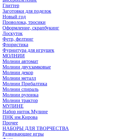
Глиттер
Заготовки для поделок
Новый год
Проволока, тросики
Оформление, скрапбукинг
Лоскуток
Фетр, фелтинг
Флористика
Фурнитура для игрушек
МОЛНИИ
Молнии автомат
Молнии двухзамковые
Молнии декор
Молнии металл
Молнии Прибалтика
Молнии спираль
Молнии рулонка
Молнии трактор
МУЛИНЕ
Набор ниток Мулине
ПНК им.Кирова
Прочее
НАБОРЫ ДЛЯ ТВОРЧЕСТВА
Развивающие игры