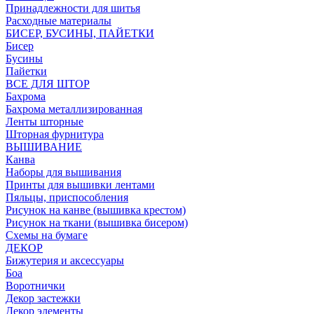
Принадлежности для шитья
Расходные материалы
БИСЕР, БУСИНЫ, ПАЙЕТКИ
Бисер
Бусины
Пайетки
ВСЕ ДЛЯ ШТОР
Бахрома
Бахрома металлизированная
Ленты шторные
Шторная фурнитура
ВЫШИВАНИЕ
Канва
Наборы для вышивания
Принты для вышивки лентами
Пяльцы, приспособления
Рисунок на канве (вышивка крестом)
Рисунок на ткани (вышивка бисером)
Схемы на бумаге
ДЕКОР
Бижутерия и аксессуары
Боа
Воротнички
Декор застежки
Декор элементы