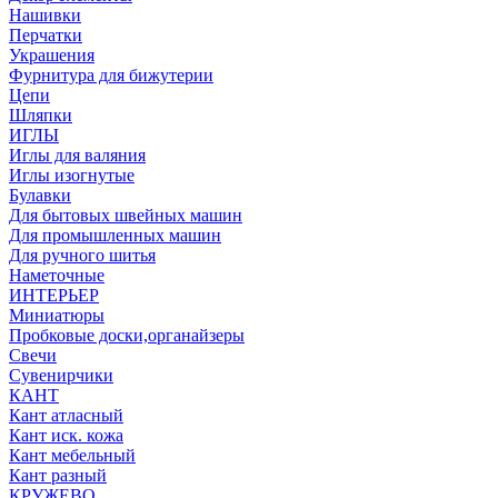
Нашивки
Перчатки
Украшения
Фурнитура для бижутерии
Цепи
Шляпки
ИГЛЫ
Иглы для валяния
Иглы изогнутые
Булавки
Для бытовых швейных машин
Для промышленных машин
Для ручного шитья
Наметочные
ИНТЕРЬЕР
Миниатюры
Пробковые доски,органайзеры
Свечи
Сувенирчики
КАНТ
Кант атласный
Кант иск. кожа
Кант мебельный
Кант разный
КРУЖЕВО