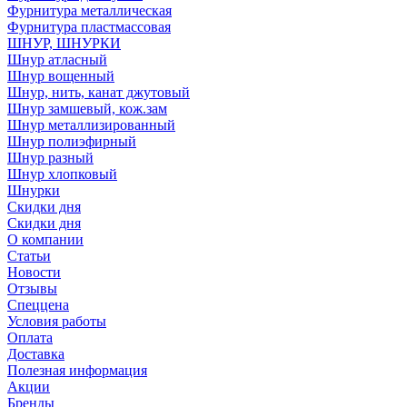
Фурнитура металлическая
Фурнитура пластмассовая
ШНУР, ШНУРКИ
Шнур атласный
Шнур вощенный
Шнур, нить, канат джутовый
Шнур замшевый, кож.зам
Шнур металлизированный
Шнур полиэфирный
Шнур разный
Шнур хлопковый
Шнурки
Скидки дня
Скидки дня
О компании
Статьи
Новости
Отзывы
Спеццена
Условия работы
Оплата
Доставка
Полезная информация
Акции
Бренды