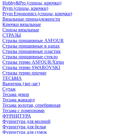
Hobby&Pro (спицы, крючки)
Prym (спицы, крючки)
Prym Ergonomics (спицы, крючки)
Вязальные принадлежности
Крючки вязальные
Спицы вязальные
СТРАЗЫ
Стразы пришивные ASFOUR
Стразы пришивные в цапах
Стразы пришивные пластик
Стразы пришивные стекло
Стразы термо ASFOUR/Xirius
Стразы термо SWAROVSKI
Стразы термо прочие
ТЕСЬМА
Вьюнчик (зиг-заг)
Сутаж
Тесьма декор
Тесьма жаккард
Тесьма золотая, серебрянная
Тесьма с помпонами
ФУРНИТУРА
Фурнитура для молний
Фурнитура для белья
Фурнитура для сумок