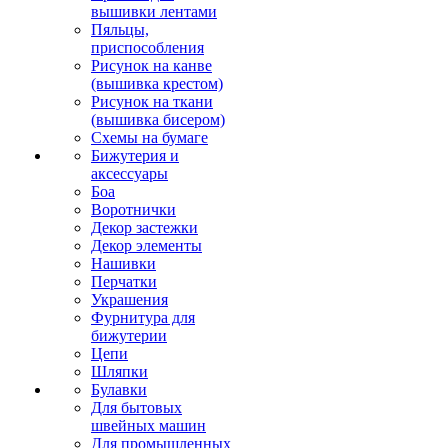
вышивки лентами
Пяльцы,
приспособления
Рисунок на канве
(вышивка крестом)
Рисунок на ткани
(вышивка бисером)
Схемы на бумаге
Бижутерия и
аксессуары
Боа
Воротнички
Декор застежки
Декор элементы
Нашивки
Перчатки
Украшения
Фурнитура для
бижутерии
Цепи
Шляпки
Булавки
Для бытовых
швейных машин
Для промышленных