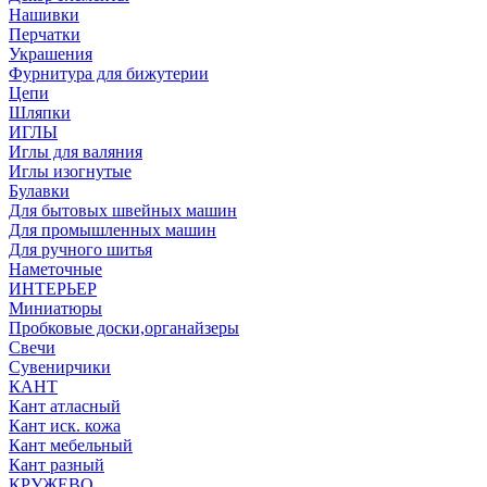
Нашивки
Перчатки
Украшения
Фурнитура для бижутерии
Цепи
Шляпки
ИГЛЫ
Иглы для валяния
Иглы изогнутые
Булавки
Для бытовых швейных машин
Для промышленных машин
Для ручного шитья
Наметочные
ИНТЕРЬЕР
Миниатюры
Пробковые доски,органайзеры
Свечи
Сувенирчики
КАНТ
Кант атласный
Кант иск. кожа
Кант мебельный
Кант разный
КРУЖЕВО