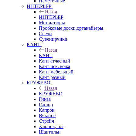
Наметочные
ИНТЕРЬЕР
Назад
ИНТЕРЬЕР
Миниатюры
Пробковые доски,органайзеры
Свечи
Сувенирчики
КАНТ
Назад
КАНТ
Кант атласный
Кант иск. кожа
Кант мебельный
Кант разный
КРУЖЕВО
Назад
КРУЖЕВО
Гинза
Гипюр
Капрон
Вязаное
Стрейч
Хлопок, п/э
Шантильи