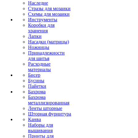
Наследие
Стразы для мозаики
Схемы для мозаики
Инструменты
Коробки для
хранения
Лапки
Насадки (матрицы)
Ножницы
Принадлежности
для шитья
Расходные
материалы
Бисер
Бусины
Пайетки
Бахрома
Бахрома
металлизированная
Ленты шторные
Шторная фурнитура
Канва
Наборы для
вышивания
Принты для