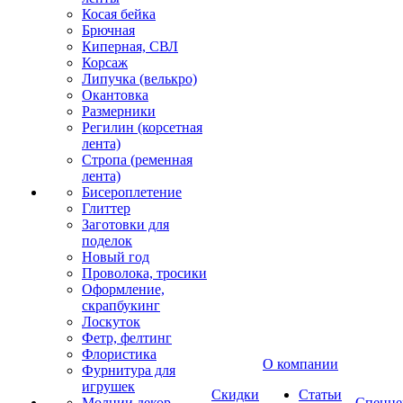
Косая бейка
Брючная
Киперная, СВЛ
Корсаж
Липучка (велькро)
Окантовка
Размерники
Регилин (корсетная
лента)
Стропа (ременная
лента)
Бисероплетение
Глиттер
Заготовки для
поделок
Новый год
Проволока, тросики
Оформление,
скрапбукинг
Лоскуток
Фетр, фелтинг
Флористика
О компании
Фурнитура для
игрушек
Скидки
Статьи
Молнии декор
Спецце