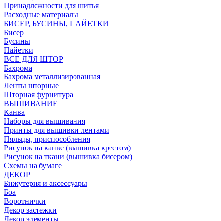
Принадлежности для шитья
Расходные материалы
БИСЕР, БУСИНЫ, ПАЙЕТКИ
Бисер
Бусины
Пайетки
ВСЕ ДЛЯ ШТОР
Бахрома
Бахрома металлизированная
Ленты шторные
Шторная фурнитура
ВЫШИВАНИЕ
Канва
Наборы для вышивания
Принты для вышивки лентами
Пяльцы, приспособления
Рисунок на канве (вышивка крестом)
Рисунок на ткани (вышивка бисером)
Схемы на бумаге
ДЕКОР
Бижутерия и аксессуары
Боа
Воротнички
Декор застежки
Декор элементы