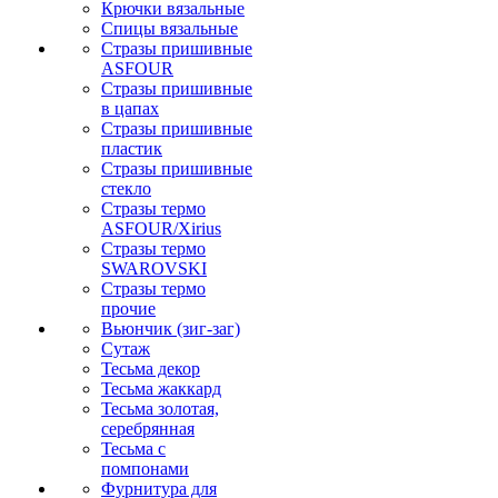
Крючки вязальные
Спицы вязальные
Стразы пришивные
ASFOUR
Стразы пришивные
в цапах
Стразы пришивные
пластик
Стразы пришивные
стекло
Стразы термо
ASFOUR/Xirius
Стразы термо
SWAROVSKI
Стразы термо
прочие
Вьюнчик (зиг-заг)
Сутаж
Тесьма декор
Тесьма жаккард
Тесьма золотая,
серебрянная
Тесьма с
помпонами
Фурнитура для