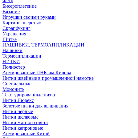
Фетр
Бисероплетение
Вязание
Игрушки своими руками
Картины шерстью
Скрапбукинг
Украшения
Шитье
НАШИВКИ, ТЕРМОАППЛИКАЦИИ
Нашивки
Термоаппликации
НИТКИ
Полиэстер
Армированные ПНК им.Кирова
Нитки швейные в промышленной намотке
Специальные
Мононить
Текстурированные нитки
Нитки Люрекс
Золотые нитки для вышивания
Нитки черные
Нитки шелковые
Нитки мятного цвета
Нитки капроновые
Армированные Китай