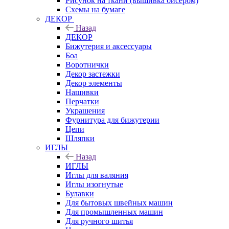
Рисунок на ткани (вышивка бисером)
Схемы на бумаге
ДЕКОР
Назад
ДЕКОР
Бижутерия и аксессуары
Боа
Воротнички
Декор застежки
Декор элементы
Нашивки
Перчатки
Украшения
Фурнитура для бижутерии
Цепи
Шляпки
ИГЛЫ
Назад
ИГЛЫ
Иглы для валяния
Иглы изогнутые
Булавки
Для бытовых швейных машин
Для промышленных машин
Для ручного шитья