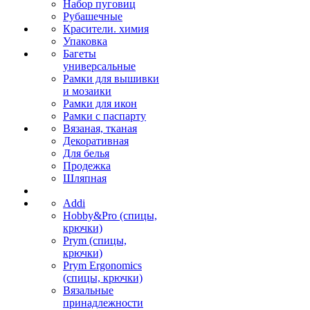
Набор пуговиц
Рубашечные
Красители. химия
Упаковка
Багеты
универсальные
Рамки для вышивки
и мозаики
Рамки для икон
Рамки с паспарту
Вязаная, тканая
Декоративная
Для белья
Продежка
Шляпная
Addi
Hobby&Pro (спицы,
крючки)
Prym (спицы,
крючки)
Prym Ergonomics
(спицы, крючки)
Вязальные
принадлежности