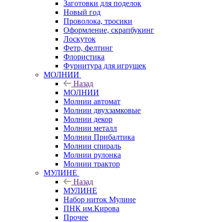
Заготовки для поделок
Новый год
Проволока, тросики
Оформление, скрапбукинг
Лоскуток
Фетр, фелтинг
Флористика
Фурнитура для игрушек
МОЛНИИ
Назад
МОЛНИИ
Молнии автомат
Молнии двухзамковые
Молнии декор
Молнии металл
Молнии Прибалтика
Молнии спираль
Молнии рулонка
Молнии трактор
МУЛИНЕ
Назад
МУЛИНЕ
Набор ниток Мулине
ПНК им.Кирова
Прочее