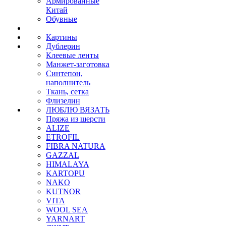
Армированные
Китай
Обувные
Картины
Дублерин
Клеевые ленты
Манжет-заготовка
Синтепон,
наполнитель
Ткань, сетка
Флизелин
ЛЮБЛЮ ВЯЗАТЬ
Пряжа из шерсти
ALIZE
ETROFIL
FIBRA NATURA
GAZZAL
HIMALAYA
KARTOPU
NAKO
KUTNOR
VITA
WOOL SEA
YARNART