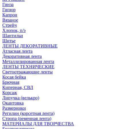
Гинза
Гипюр
Капрон
Вязаное
Стрейч
Хлопок, п/э
Шантильи
Шитье
ЛЕНТЫ ДЕКОРАТИВНЫЕ
Атласная лента
Декоративная лента
Металлизированная лента
ЛЕНТЫ ТЕХНИЧЕСКИЕ
Светоотражающие ленты
Косая бейка
Брючная
Киперная, СВЛ
Корсаж
Липучка (велькро)
Окантовка
Размерники
Регилин (корсетная лента)
Стропа (ременная лента)
МАТЕРИАЛЫ ДЛЯ ТВОРЧЕСТВА
Бисероплетение