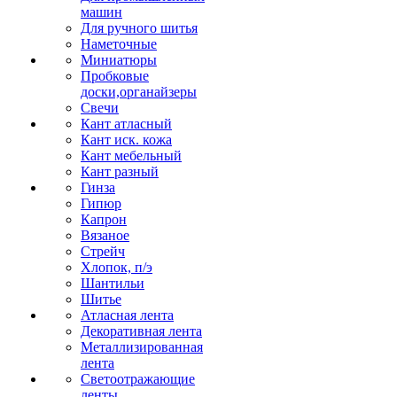
машин
Для ручного шитья
Наметочные
Миниатюры
Пробковые
доски,органайзеры
Свечи
Кант атласный
Кант иск. кожа
Кант мебельный
Кант разный
Гинза
Гипюр
Капрон
Вязаное
Стрейч
Хлопок, п/э
Шантильи
Шитье
Атласная лента
Декоративная лента
Металлизированная
лента
Светоотражающие
ленты