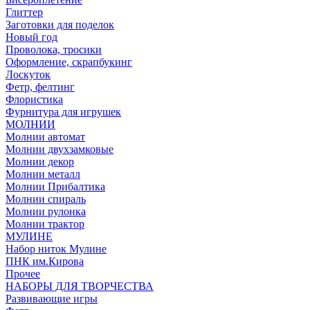
Глиттер
Заготовки для поделок
Новый год
Проволока, тросики
Оформление, скрапбукинг
Лоскуток
Фетр, фелтинг
Флористика
Фурнитура для игрушек
МОЛНИИ
Молнии автомат
Молнии двухзамковые
Молнии декор
Молнии металл
Молнии Прибалтика
Молнии спираль
Молнии рулонка
Молнии трактор
МУЛИНЕ
Набор ниток Мулине
ПНК им.Кирова
Прочее
НАБОРЫ ДЛЯ ТВОРЧЕСТВА
Развивающие игры