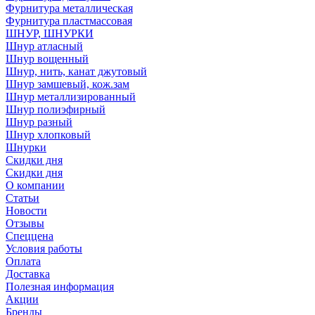
Фурнитура металлическая
Фурнитура пластмассовая
ШНУР, ШНУРКИ
Шнур атласный
Шнур вощенный
Шнур, нить, канат джутовый
Шнур замшевый, кож.зам
Шнур металлизированный
Шнур полиэфирный
Шнур разный
Шнур хлопковый
Шнурки
Скидки дня
Скидки дня
О компании
Статьи
Новости
Отзывы
Спеццена
Условия работы
Оплата
Доставка
Полезная информация
Акции
Бренды