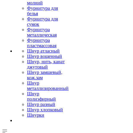
молний
Фурнитура для
белья
Фурнитура для
сумок
Фурнитура
металлическая
Фурнитура
пластмассовая
Шнур атласный
Шнур вощенный
Шнур, нить, канат
джутовый
Шнур замшевый,
кож.зам
Шнур
металлизированный
Шнур
полиэфирный
Шнур разный
Шнур хлопковый
Шнурки