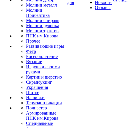
дня
Новости
Молнии металл
Отзывы
Молнии
Прибалтика
Молнии спираль
Молнии рулонка
Молнии трактор
ПНК им.Кирова
Прочее
Развивающие игры
Фетр
Бисероплетение
Вязание
Игрушки своими
руками
Картины шерстью
Скрапбукинг
Украшения
Шитье
Нашивки
Термоаппликации
Полиэстер
Армированные
ПНК им.Кирова
Специальные