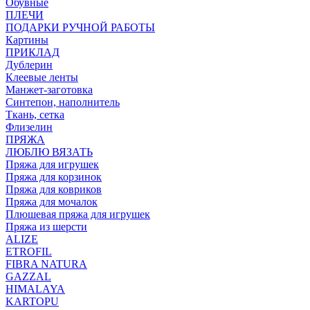
Обувные
ПЛЕЧИ
ПОДАРКИ РУЧНОЙ РАБОТЫ
Картины
ПРИКЛАД
Дублерин
Клеевые ленты
Манжет-заготовка
Синтепон, наполнитель
Ткань, сетка
Флизелин
ПРЯЖА
ЛЮБЛЮ ВЯЗАТЬ
Пряжа для игрушек
Пряжа для корзинок
Пряжа для ковриков
Пряжа для мочалок
Плюшевая пряжа для игрушек
Пряжа из шерсти
ALIZE
ETROFIL
FIBRA NATURA
GAZZAL
HIMALAYA
KARTOPU