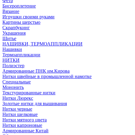
Фетр
Бисероплетение
Вязание
Игрушки своими руками
Картины шерстью
Скрапбукинг
Украшения
Шитье
НАШИВКИ, ТЕРМОАППЛИКАЦИИ
Нашивки
Термоаппликации
НИТКИ
Полиэстер
Армированные ПНК им.Кирова
Нитки швейные в промышленной намотке
Специальные
Мононить
Текстурированные нитки
Нитки Люрекс
Золотые нитки для вышивания
Нитки черные
Нитки шелковые
Нитки мятного цвета
Нитки капроновые
Армированные Китай