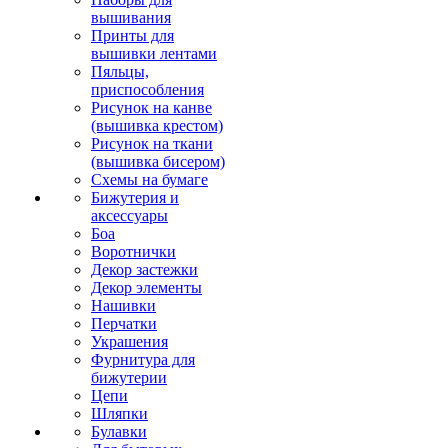
вышивания
Принты для
вышивки лентами
Пяльцы,
приспособления
Рисунок на канве
(вышивка крестом)
Рисунок на ткани
(вышивка бисером)
Схемы на бумаге
Бижутерия и
аксессуары
Боа
Воротнички
Декор застежки
Декор элементы
Нашивки
Перчатки
Украшения
Фурнитура для
бижутерии
Цепи
Шляпки
Булавки