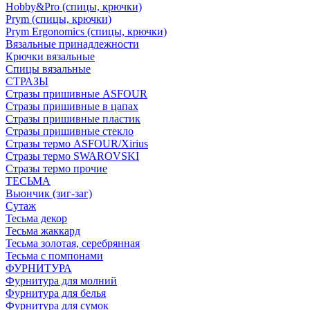
Hobby&Pro (спицы, крючки)
Prym (спицы, крючки)
Prym Ergonomics (спицы, крючки)
Вязальные принадлежности
Крючки вязальные
Спицы вязальные
СТРАЗЫ
Стразы пришивные ASFOUR
Стразы пришивные в цапах
Стразы пришивные пластик
Стразы пришивные стекло
Стразы термо ASFOUR/Xirius
Стразы термо SWAROVSKI
Стразы термо прочие
ТЕСЬМА
Вьюнчик (зиг-заг)
Сутаж
Тесьма декор
Тесьма жаккард
Тесьма золотая, серебрянная
Тесьма с помпонами
ФУРНИТУРА
Фурнитура для молний
Фурнитура для белья
Фурнитура для сумок