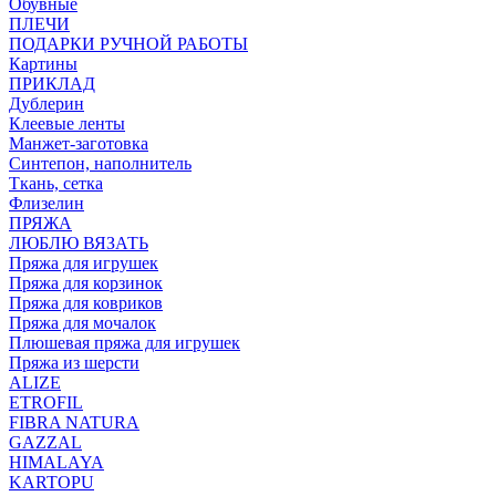
Обувные
ПЛЕЧИ
ПОДАРКИ РУЧНОЙ РАБОТЫ
Картины
ПРИКЛАД
Дублерин
Клеевые ленты
Манжет-заготовка
Синтепон, наполнитель
Ткань, сетка
Флизелин
ПРЯЖА
ЛЮБЛЮ ВЯЗАТЬ
Пряжа для игрушек
Пряжа для корзинок
Пряжа для ковриков
Пряжа для мочалок
Плюшевая пряжа для игрушек
Пряжа из шерсти
ALIZE
ETROFIL
FIBRA NATURA
GAZZAL
HIMALAYA
KARTOPU