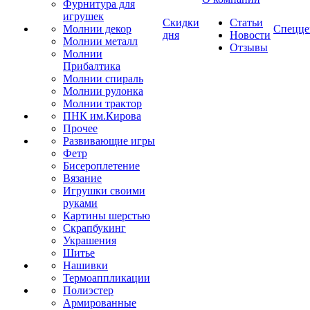
Фурнитура для
игрушек
Скидки
Статьи
Молнии декор
Спецце
дня
Новости
Молнии металл
Отзывы
Молнии
Прибалтика
Молнии спираль
Молнии рулонка
Молнии трактор
ПНК им.Кирова
Прочее
Развивающие игры
Фетр
Бисероплетение
Вязание
Игрушки своими
руками
Картины шерстью
Скрапбукинг
Украшения
Шитье
Нашивки
Термоаппликации
Полиэстер
Армированные