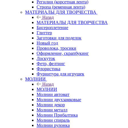
Регилин (корсетная лента)
Стропа (ременная лента)
МАТЕРИАЛЫ ДЛЯ ТВОРЧЕСТВА
Назад
МАТЕРИАЛЫ ДЛЯ ТВОРЧЕСТВА
Бисероплетение
Глиттер
Заготовки для поделок
Новый год
Проволока, тросики
Оформление, скрапбукинг
Лоскуток
Фетр, фелтинг
Флористика
Фурнитура для игрушек
МОЛНИИ
Назад
МОЛНИИ
Молнии автомат
Молнии двухзамковые
Молнии декор
Молнии металл
Молнии Прибалтика
Молнии спираль
Молнии рулонка