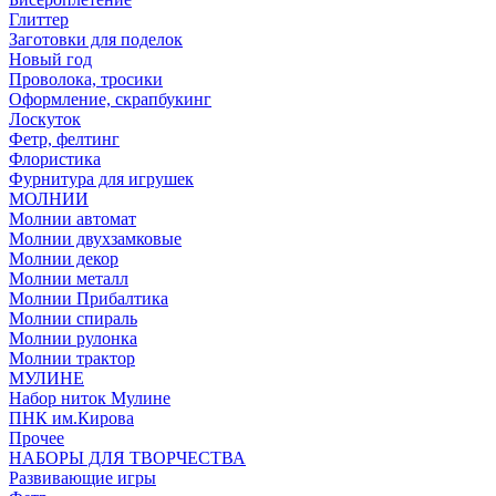
Глиттер
Заготовки для поделок
Новый год
Проволока, тросики
Оформление, скрапбукинг
Лоскуток
Фетр, фелтинг
Флористика
Фурнитура для игрушек
МОЛНИИ
Молнии автомат
Молнии двухзамковые
Молнии декор
Молнии металл
Молнии Прибалтика
Молнии спираль
Молнии рулонка
Молнии трактор
МУЛИНЕ
Набор ниток Мулине
ПНК им.Кирова
Прочее
НАБОРЫ ДЛЯ ТВОРЧЕСТВА
Развивающие игры