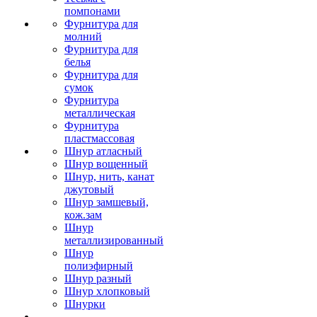
помпонами
Фурнитура для
молний
Фурнитура для
белья
Фурнитура для
сумок
Фурнитура
металлическая
Фурнитура
пластмассовая
Шнур атласный
Шнур вощенный
Шнур, нить, канат
джутовый
Шнур замшевый,
кож.зам
Шнур
металлизированный
Шнур
полиэфирный
Шнур разный
Шнур хлопковый
Шнурки