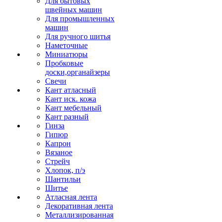
Для бытовых
швейных машин
Для промышленных
машин
Для ручного шитья
Наметочные
Миниатюры
Пробковые
доски,органайзеры
Свечи
Кант атласный
Кант иск. кожа
Кант мебельный
Кант разный
Гинза
Гипюр
Капрон
Вязаное
Стрейч
Хлопок, п/э
Шантильи
Шитье
Атласная лента
Декоративная лента
Металлизированная