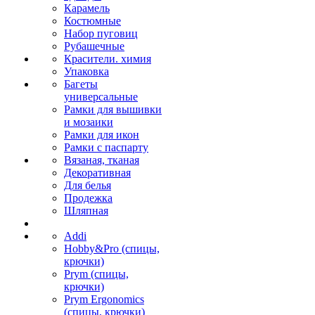
Карамель
Костюмные
Набор пуговиц
Рубашечные
Красители. химия
Упаковка
Багеты
универсальные
Рамки для вышивки
и мозаики
Рамки для икон
Рамки с паспарту
Вязаная, тканая
Декоративная
Для белья
Продежка
Шляпная
Addi
Hobby&Pro (спицы,
крючки)
Prym (спицы,
крючки)
Prym Ergonomics
(спицы, крючки)