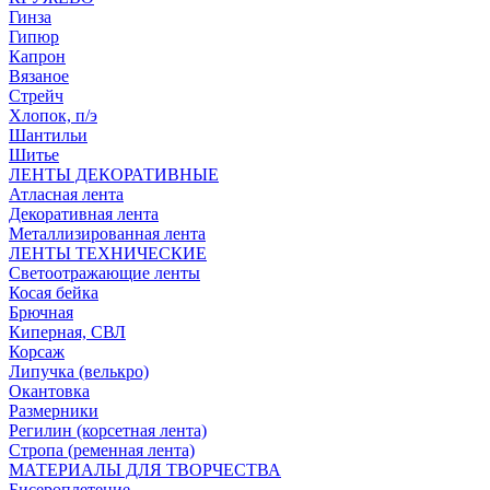
Гинза
Гипюр
Капрон
Вязаное
Стрейч
Хлопок, п/э
Шантильи
Шитье
ЛЕНТЫ ДЕКОРАТИВНЫЕ
Атласная лента
Декоративная лента
Металлизированная лента
ЛЕНТЫ ТЕХНИЧЕСКИЕ
Светоотражающие ленты
Косая бейка
Брючная
Киперная, СВЛ
Корсаж
Липучка (велькро)
Окантовка
Размерники
Регилин (корсетная лента)
Стропа (ременная лента)
МАТЕРИАЛЫ ДЛЯ ТВОРЧЕСТВА
Бисероплетение