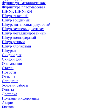
Фурнитура металлическая
Фурнитура пластмассовая
ШНУР, ШНУРКИ
Шнур атласный
Шнур вощенный
Шнур, нить, канат джутовый
Шнур замшевый, кож.зам
Шнур металлизированный
Шнур полиэфирный
Шнур разный
Шнур хлопковый
Шнурки
Скидки дня
Скидки дня
О компании
Статьи
Новости
Отзывы
Спеццена
Условия работы
Оплата
Доставка
Полезная информация
Акции
Бренды