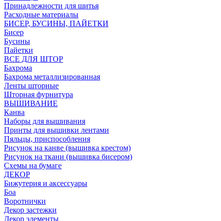
Принадлежности для шитья
Расходные материалы
БИСЕР, БУСИНЫ, ПАЙЕТКИ
Бисер
Бусины
Пайетки
ВСЕ ДЛЯ ШТОР
Бахрома
Бахрома металлизированная
Ленты шторные
Шторная фурнитура
ВЫШИВАНИЕ
Канва
Наборы для вышивания
Принты для вышивки лентами
Пяльцы, приспособления
Рисунок на канве (вышивка крестом)
Рисунок на ткани (вышивка бисером)
Схемы на бумаге
ДЕКОР
Бижутерия и аксессуары
Боа
Воротнички
Декор застежки
Декор элементы