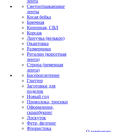
лента
Светоотражающие
ленты
Косая бейка
Брючная
Киперная, СВЛ
Корсаж
Липучка (велькро)
Окантовка
Размерники
Регилин (корсетная
лента)
Стропа (ременная
лента)
Бисероплетение
Глиттер
Заготовки для
поделок
Новый год
Проволока, тросики
Оформление,
скрапбукинг
Лоскуток
Фетр, фелтинг
Флористика
О компании