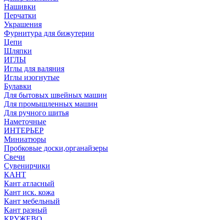
Нашивки
Перчатки
Украшения
Фурнитура для бижутерии
Цепи
Шляпки
ИГЛЫ
Иглы для валяния
Иглы изогнутые
Булавки
Для бытовых швейных машин
Для промышленных машин
Для ручного шитья
Наметочные
ИНТЕРЬЕР
Миниатюры
Пробковые доски,органайзеры
Свечи
Сувенирчики
КАНТ
Кант атласный
Кант иск. кожа
Кант мебельный
Кант разный
КРУЖЕВО