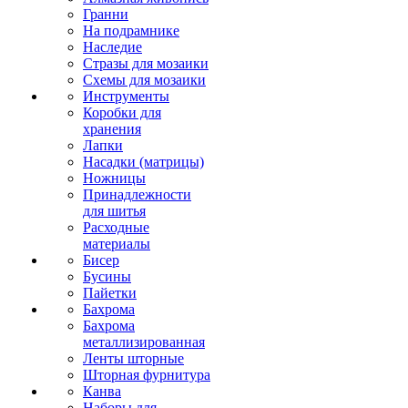
Гранни
На подрамнике
Наследие
Стразы для мозаики
Схемы для мозаики
Инструменты
Коробки для
хранения
Лапки
Насадки (матрицы)
Ножницы
Принадлежности
для шитья
Расходные
материалы
Бисер
Бусины
Пайетки
Бахрома
Бахрома
металлизированная
Ленты шторные
Шторная фурнитура
Канва
Наборы для