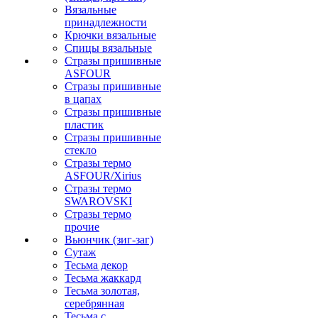
Вязальные
принадлежности
Крючки вязальные
Спицы вязальные
Стразы пришивные
ASFOUR
Стразы пришивные
в цапах
Стразы пришивные
пластик
Стразы пришивные
стекло
Стразы термо
ASFOUR/Xirius
Стразы термо
SWAROVSKI
Стразы термо
прочие
Вьюнчик (зиг-заг)
Сутаж
Тесьма декор
Тесьма жаккард
Тесьма золотая,
серебрянная
Тесьма с