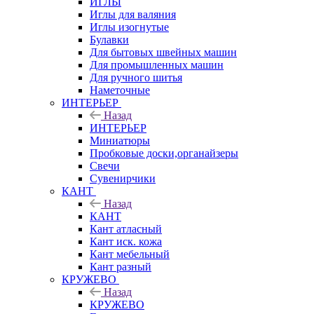
ИГЛЫ
Иглы для валяния
Иглы изогнутые
Булавки
Для бытовых швейных машин
Для промышленных машин
Для ручного шитья
Наметочные
ИНТЕРЬЕР
Назад
ИНТЕРЬЕР
Миниатюры
Пробковые доски,органайзеры
Свечи
Сувенирчики
КАНТ
Назад
КАНТ
Кант атласный
Кант иск. кожа
Кант мебельный
Кант разный
КРУЖЕВО
Назад
КРУЖЕВО