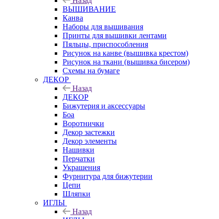
Назад
ВЫШИВАНИЕ
Канва
Наборы для вышивания
Принты для вышивки лентами
Пяльцы, приспособления
Рисунок на канве (вышивка крестом)
Рисунок на ткани (вышивка бисером)
Схемы на бумаге
ДЕКОР
Назад
ДЕКОР
Бижутерия и аксессуары
Боа
Воротнички
Декор застежки
Декор элементы
Нашивки
Перчатки
Украшения
Фурнитура для бижутерии
Цепи
Шляпки
ИГЛЫ
Назад