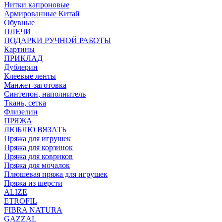
Нитки капроновые
Армированные Китай
Обувные
ПЛЕЧИ
ПОДАРКИ РУЧНОЙ РАБОТЫ
Картины
ПРИКЛАД
Дублерин
Клеевые ленты
Манжет-заготовка
Синтепон, наполнитель
Ткань, сетка
Флизелин
ПРЯЖА
ЛЮБЛЮ ВЯЗАТЬ
Пряжа для игрушек
Пряжа для корзинок
Пряжа для ковриков
Пряжа для мочалок
Плюшевая пряжа для игрушек
Пряжа из шерсти
ALIZE
ETROFIL
FIBRA NATURA
GAZZAL