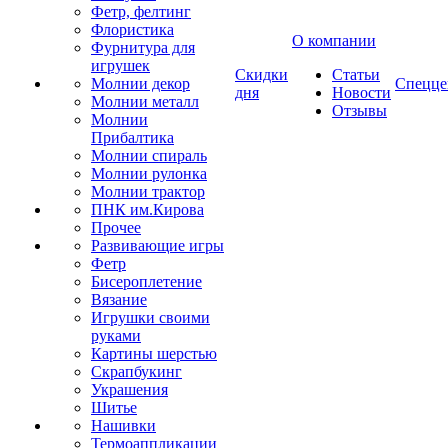
Фетр, фелтинг
Флористика
О компании
Фурнитура для
игрушек
Скидки
Статьи
Молнии декор
Спецце
дня
Новости
Молнии металл
Отзывы
Молнии
Прибалтика
Молнии спираль
Молнии рулонка
Молнии трактор
ПНК им.Кирова
Прочее
Развивающие игры
Фетр
Бисероплетение
Вязание
Игрушки своими
руками
Картины шерстью
Скрапбукинг
Украшения
Шитье
Нашивки
Термоаппликации