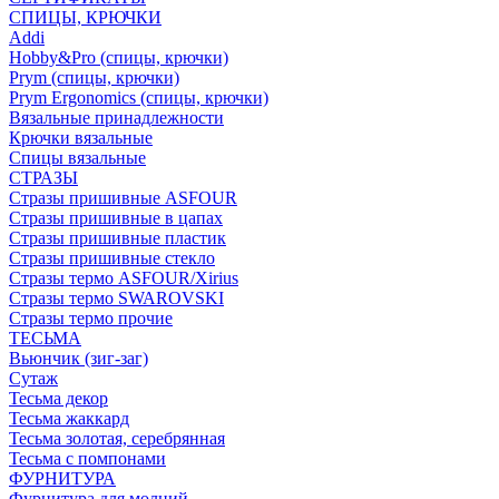
СПИЦЫ, КРЮЧКИ
Addi
Hobby&Pro (спицы, крючки)
Prym (спицы, крючки)
Prym Ergonomics (спицы, крючки)
Вязальные принадлежности
Крючки вязальные
Спицы вязальные
СТРАЗЫ
Стразы пришивные ASFOUR
Стразы пришивные в цапах
Стразы пришивные пластик
Стразы пришивные стекло
Стразы термо ASFOUR/Xirius
Стразы термо SWAROVSKI
Стразы термо прочие
ТЕСЬМА
Вьюнчик (зиг-заг)
Сутаж
Тесьма декор
Тесьма жаккард
Тесьма золотая, серебрянная
Тесьма с помпонами
ФУРНИТУРА
Фурнитура для молний