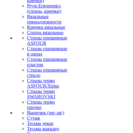
крючки)
Prym Ergonomics
(спицы, крючки)
Вязальные
принадлежности
Крючки вязальные
Спицы вязальные
Стразы пришивные
ASFOUR
Стразы пришивные
в цапах
Стразы пришивные
пластик
Стразы пришивные
стекло
Стразы термо
ASFOUR/Xirius
Стразы термо
SWAROVSKI
Стразы термо
прочие
Вьюнчик (зиг-заг)
Сутаж
Тесьма декор
Тесьма жаккард