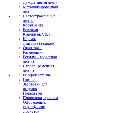
Декоративная лента
Металлизированная
лента
Светоотражающие
ленты
Косая бейка
Брючная
Киперная, СВЛ
Корсаж
Липучка (велькро)
Окантовка
Размерники
Регилин (корсетная
лента)
Стропа (ременная
лента)
Бисероплетение
Глиттер
Заготовки для
поделок
Новый год
Проволока, тросики
Оформление,
скрапбукинг
Лоскуток