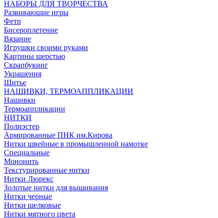
НАБОРЫ ДЛЯ ТВОРЧЕСТВА
Развивающие игры
Фетр
Бисероплетение
Вязание
Игрушки своими руками
Картины шерстью
Скрапбукинг
Украшения
Шитье
НАШИВКИ, ТЕРМОАППЛИКАЦИИ
Нашивки
Термоаппликации
НИТКИ
Полиэстер
Армированные ПНК им.Кирова
Нитки швейные в промышленной намотке
Специальные
Мононить
Текстурированные нитки
Нитки Люрекс
Золотые нитки для вышивания
Нитки черные
Нитки шелковые
Нитки мятного цвета