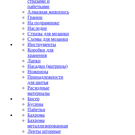
стразами и
пайетками
Алмазная живопись
Гранни
На подрамнике
Наследие
Стразы для мозаики
Схемы для мозаики
Инструменты
Коробки для
хранения
Лапки
Насадки (матрицы)
Ножницы
Принадлежности
для шитья
Расходные
материалы
Бисер
Бусины
Пайетки
Бахрома
Бахрома
металлизированная
Ленты шторные