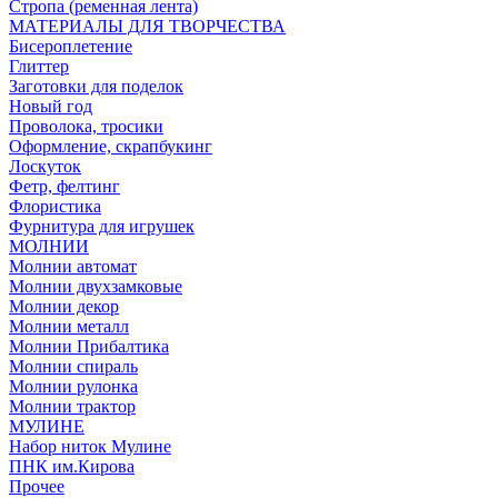
Стропа (ременная лента)
МАТЕРИАЛЫ ДЛЯ ТВОРЧЕСТВА
Бисероплетение
Глиттер
Заготовки для поделок
Новый год
Проволока, тросики
Оформление, скрапбукинг
Лоскуток
Фетр, фелтинг
Флористика
Фурнитура для игрушек
МОЛНИИ
Молнии автомат
Молнии двухзамковые
Молнии декор
Молнии металл
Молнии Прибалтика
Молнии спираль
Молнии рулонка
Молнии трактор
МУЛИНЕ
Набор ниток Мулине
ПНК им.Кирова
Прочее