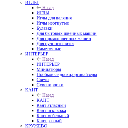
ИГЛЫ
Назад
ИГЛЫ
Иглы для валяния
Иглы изогнутые
Булавки
Для бытовых швейных машин
Для промышленных машин
Для ручного шитья
Наметочные
ИНТЕРЬЕР
Назад
ИНТЕРЬЕР
Миниатюры
Пробковые доски,органайзеры
Свечи
Сувенирчики
КАНТ
Назад
КАНТ
Кант атласный
Кант иск. кожа
Кант мебельный
Кант разный
КРУЖЕВО