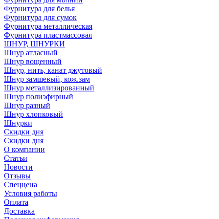
Фурнитура для белья
Фурнитура для сумок
Фурнитура металлическая
Фурнитура пластмассовая
ШНУР, ШНУРКИ
Шнур атласный
Шнур вощенный
Шнур, нить, канат джутовый
Шнур замшевый, кож.зам
Шнур металлизированный
Шнур полиэфирный
Шнур разный
Шнур хлопковый
Шнурки
Скидки дня
Скидки дня
О компании
Статьи
Новости
Отзывы
Спеццена
Условия работы
Оплата
Доставка