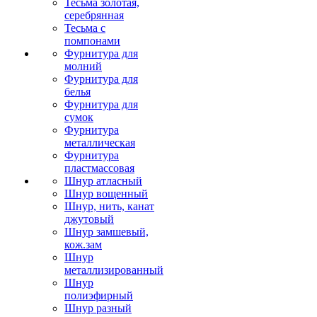
Тесьма золотая,
серебрянная
Тесьма с
помпонами
Фурнитура для
молний
Фурнитура для
белья
Фурнитура для
сумок
Фурнитура
металлическая
Фурнитура
пластмассовая
Шнур атласный
Шнур вощенный
Шнур, нить, канат
джутовый
Шнур замшевый,
кож.зам
Шнур
металлизированный
Шнур
полиэфирный
Шнур разный