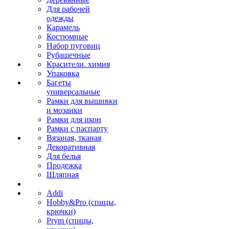
Для рабочей
одежды
Карамель
Костюмные
Набор пуговиц
Рубашечные
Красители. химия
Упаковка
Багеты
универсальные
Рамки для вышивки
и мозаики
Рамки для икон
Рамки с паспарту
Вязаная, тканая
Декоративная
Для белья
Продежка
Шляпная
Addi
Hobby&Pro (спицы,
крючки)
Prym (спицы,