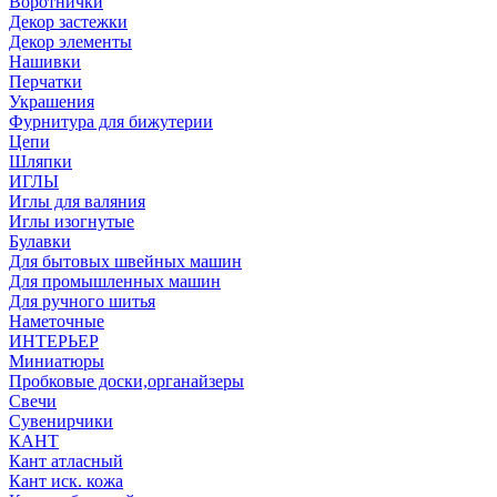
Воротнички
Декор застежки
Декор элементы
Нашивки
Перчатки
Украшения
Фурнитура для бижутерии
Цепи
Шляпки
ИГЛЫ
Иглы для валяния
Иглы изогнутые
Булавки
Для бытовых швейных машин
Для промышленных машин
Для ручного шитья
Наметочные
ИНТЕРЬЕР
Миниатюры
Пробковые доски,органайзеры
Свечи
Сувенирчики
КАНТ
Кант атласный
Кант иск. кожа