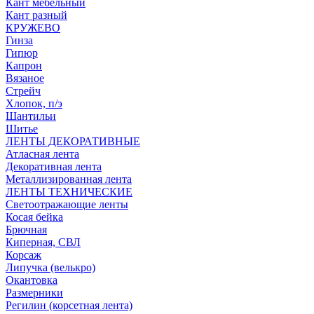
Кант мебельный
Кант разный
КРУЖЕВО
Гинза
Гипюр
Капрон
Вязаное
Стрейч
Хлопок, п/э
Шантильи
Шитье
ЛЕНТЫ ДЕКОРАТИВНЫЕ
Атласная лента
Декоративная лента
Металлизированная лента
ЛЕНТЫ ТЕХНИЧЕСКИЕ
Светоотражающие ленты
Косая бейка
Брючная
Киперная, СВЛ
Корсаж
Липучка (велькро)
Окантовка
Размерники
Регилин (корсетная лента)