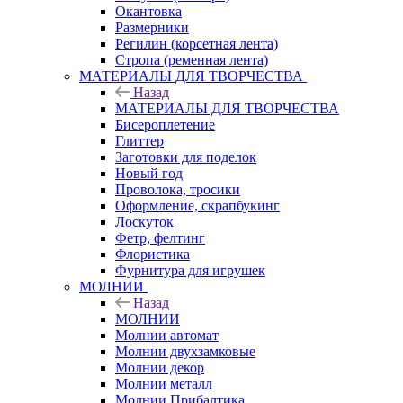
Окантовка
Размерники
Регилин (корсетная лента)
Стропа (ременная лента)
МАТЕРИАЛЫ ДЛЯ ТВОРЧЕСТВА
Назад
МАТЕРИАЛЫ ДЛЯ ТВОРЧЕСТВА
Бисероплетение
Глиттер
Заготовки для поделок
Новый год
Проволока, тросики
Оформление, скрапбукинг
Лоскуток
Фетр, фелтинг
Флористика
Фурнитура для игрушек
МОЛНИИ
Назад
МОЛНИИ
Молнии автомат
Молнии двухзамковые
Молнии декор
Молнии металл
Молнии Прибалтика