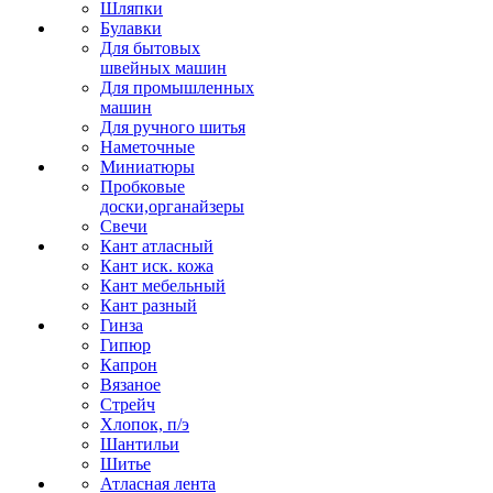
Шляпки
Булавки
Для бытовых
швейных машин
Для промышленных
машин
Для ручного шитья
Наметочные
Миниатюры
Пробковые
доски,органайзеры
Свечи
Кант атласный
Кант иск. кожа
Кант мебельный
Кант разный
Гинза
Гипюр
Капрон
Вязаное
Стрейч
Хлопок, п/э
Шантильи
Шитье
Атласная лента