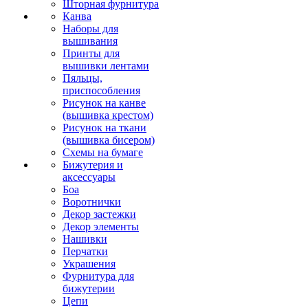
Шторная фурнитура
Канва
Наборы для
вышивания
Принты для
вышивки лентами
Пяльцы,
приспособления
Рисунок на канве
(вышивка крестом)
Рисунок на ткани
(вышивка бисером)
Схемы на бумаге
Бижутерия и
аксессуары
Боа
Воротнички
Декор застежки
Декор элементы
Нашивки
Перчатки
Украшения
Фурнитура для
бижутерии
Цепи