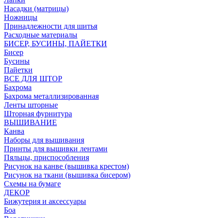
Насадки (матрицы)
Ножницы
Принадлежности для шитья
Расходные материалы
БИСЕР, БУСИНЫ, ПАЙЕТКИ
Бисер
Бусины
Пайетки
ВСЕ ДЛЯ ШТОР
Бахрома
Бахрома металлизированная
Ленты шторные
Шторная фурнитура
ВЫШИВАНИЕ
Канва
Наборы для вышивания
Принты для вышивки лентами
Пяльцы, приспособления
Рисунок на канве (вышивка крестом)
Рисунок на ткани (вышивка бисером)
Схемы на бумаге
ДЕКОР
Бижутерия и аксессуары
Боа