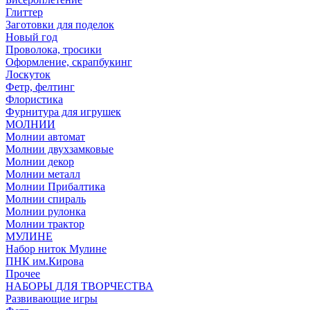
Глиттер
Заготовки для поделок
Новый год
Проволока, тросики
Оформление, скрапбукинг
Лоскуток
Фетр, фелтинг
Флористика
Фурнитура для игрушек
МОЛНИИ
Молнии автомат
Молнии двухзамковые
Молнии декор
Молнии металл
Молнии Прибалтика
Молнии спираль
Молнии рулонка
Молнии трактор
МУЛИНЕ
Набор ниток Мулине
ПНК им.Кирова
Прочее
НАБОРЫ ДЛЯ ТВОРЧЕСТВА
Развивающие игры