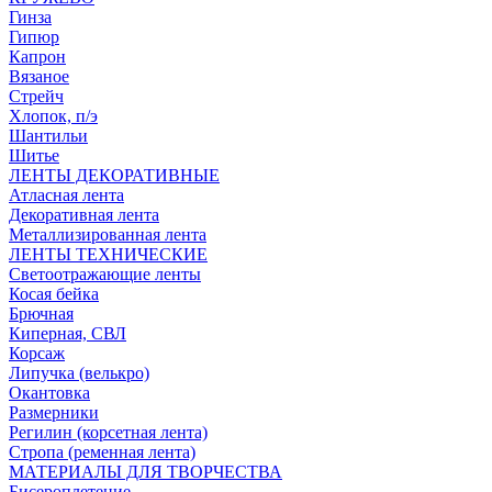
Гинза
Гипюр
Капрон
Вязаное
Стрейч
Хлопок, п/э
Шантильи
Шитье
ЛЕНТЫ ДЕКОРАТИВНЫЕ
Атласная лента
Декоративная лента
Металлизированная лента
ЛЕНТЫ ТЕХНИЧЕСКИЕ
Светоотражающие ленты
Косая бейка
Брючная
Киперная, СВЛ
Корсаж
Липучка (велькро)
Окантовка
Размерники
Регилин (корсетная лента)
Стропа (ременная лента)
МАТЕРИАЛЫ ДЛЯ ТВОРЧЕСТВА
Бисероплетение