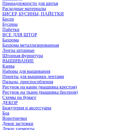
Принадлежности для шитья
Расходные материалы
БИСЕР, БУСИНЫ, ПАЙЕТКИ
Бисер
Бусины
Пайетки
ВСЕ ДЛЯ ШТОР
Бахрома
Бахрома металлизированная
Ленты шторные
Шторная фурнитура
ВЫШИВАНИЕ
Канва
Наборы для вышивания
Принты для вышивки лентами
Пяльцы, приспособления
Рисунок на канве (вышивка крестом)
Рисунок на ткани (вышивка бисером)
Схемы на бумаге
ДЕКОР
Бижутерия и аксессуары
Боа
Воротнички
Декор застежки
Декор элементы