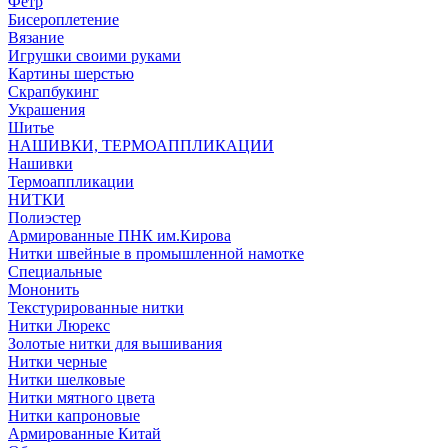
Фетр
Бисероплетение
Вязание
Игрушки своими руками
Картины шерстью
Скрапбукинг
Украшения
Шитье
НАШИВКИ, ТЕРМОАППЛИКАЦИИ
Нашивки
Термоаппликации
НИТКИ
Полиэстер
Армированные ПНК им.Кирова
Нитки швейные в промышленной намотке
Специальные
Мононить
Текстурированные нитки
Нитки Люрекс
Золотые нитки для вышивания
Нитки черные
Нитки шелковые
Нитки мятного цвета
Нитки капроновые
Армированные Китай