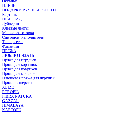
Обувные
ПЛЕЧИ
ПОДАРКИ РУЧНОЙ РАБОТЫ
Картины
ПРИКЛАД
Дублерин
Клеевые ленты
Манжет-заготовка
Синтепон, наполнитель
Ткань, сетка
Флизелин
ПРЯЖА
ЛЮБЛЮ ВЯЗАТЬ
Пряжа для игрушек
Пряжа для корзинок
Пряжа для ковриков
Пряжа для мочалок
Плюшевая пряжа для игрушек
Пряжа из шерсти
ALIZE
ETROFIL
FIBRA NATURA
GAZZAL
HIMALAYA
KARTOPU