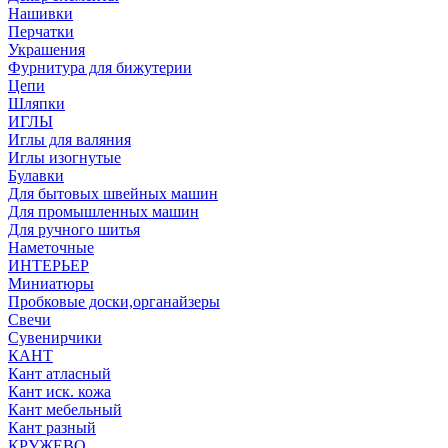
Нашивки
Перчатки
Украшения
Фурнитура для бижутерии
Цепи
Шляпки
ИГЛЫ
Иглы для валяния
Иглы изогнутые
Булавки
Для бытовых швейных машин
Для промышленных машин
Для ручного шитья
Наметочные
ИНТЕРЬЕР
Миниатюры
Пробковые доски,органайзеры
Свечи
Сувенирчики
КАНТ
Кант атласный
Кант иск. кожа
Кант мебельный
Кант разный
КРУЖЕВО