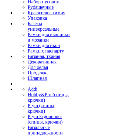
Набор пуговиц
Рубашечные
Красители. химия
Упаковка
Багеты
универсальные
Рамки для вышивки
и мозаики
Рамки для икон
Рамки с паспарту
Вязаная, тканая
Декоративная
Для белья
Продежка
Шляпная
Addi
Hobby&Pro (спицы,
крючки)
Prym (спицы,
крючки)
Prym Ergonomics
(спицы, крючки)
Вязальные
принадлежности