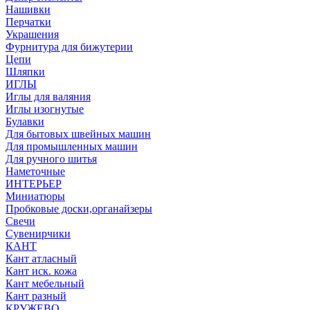
Нашивки
Перчатки
Украшения
Фурнитура для бижутерии
Цепи
Шляпки
ИГЛЫ
Иглы для валяния
Иглы изогнутые
Булавки
Для бытовых швейных машин
Для промышленных машин
Для ручного шитья
Наметочные
ИНТЕРЬЕР
Миниатюры
Пробковые доски,органайзеры
Свечи
Сувенирчики
КАНТ
Кант атласный
Кант иск. кожа
Кант мебельный
Кант разный
КРУЖЕВО