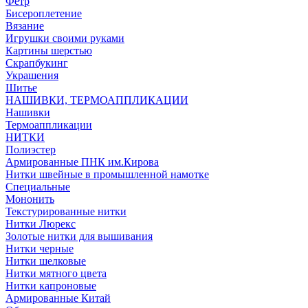
Фетр
Бисероплетение
Вязание
Игрушки своими руками
Картины шерстью
Скрапбукинг
Украшения
Шитье
НАШИВКИ, ТЕРМОАППЛИКАЦИИ
Нашивки
Термоаппликации
НИТКИ
Полиэстер
Армированные ПНК им.Кирова
Нитки швейные в промышленной намотке
Специальные
Мононить
Текстурированные нитки
Нитки Люрекс
Золотые нитки для вышивания
Нитки черные
Нитки шелковые
Нитки мятного цвета
Нитки капроновые
Армированные Китай