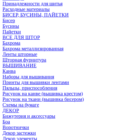
Принадлежности для шитья
Расходные материалы
БИСЕР, БУСИНЫ, ПАЙЕТКИ
Бисер
Бусины
Пайетки
ВСЕ ДЛЯ ШТОР
Бахрома
Бахрома металлизированная
Ленты шторные
Шторная фурнитура
ВЫШИВАНИЕ
Канва
Наборы для вышивания
Принты для вышивки лентами
Пяльцы, приспособления
Рисунок на канве (вышивка крестом)
Рисунок на ткани (вышивка бисером)
Схемы на бумаге
ДЕКОР
Бижутерия и аксессуары
Боа
Воротнички
Декор застежки
Декор элементы