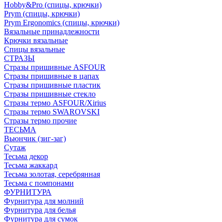
Hobby&Pro (спицы, крючки)
Prym (спицы, крючки)
Prym Ergonomics (спицы, крючки)
Вязальные принадлежности
Крючки вязальные
Спицы вязальные
СТРАЗЫ
Стразы пришивные ASFOUR
Стразы пришивные в цапах
Стразы пришивные пластик
Стразы пришивные стекло
Стразы термо ASFOUR/Xirius
Стразы термо SWAROVSKI
Стразы термо прочие
ТЕСЬМА
Вьюнчик (зиг-заг)
Сутаж
Тесьма декор
Тесьма жаккард
Тесьма золотая, серебрянная
Тесьма с помпонами
ФУРНИТУРА
Фурнитура для молний
Фурнитура для белья
Фурнитура для сумок