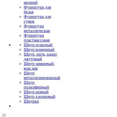
молний
Фурнитура для
белья
Фурнитура для
сумок
Фурнитура
металлическая
Фурнитура
пластмассовая
Шнур атласный
Шнур вощенный
Шнур, нить, канат
джутовый
Шнур замшевый,
кож.зам
Шнур
металлизированный
Шнур
полиэфирный
Шнур разный
Шнур хлопковый
Шнурки