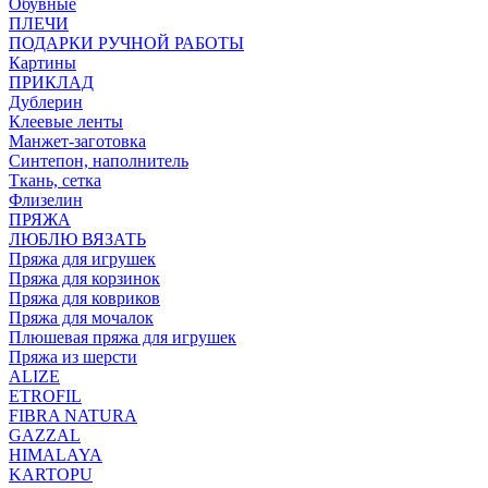
Обувные
ПЛЕЧИ
ПОДАРКИ РУЧНОЙ РАБОТЫ
Картины
ПРИКЛАД
Дублерин
Клеевые ленты
Манжет-заготовка
Синтепон, наполнитель
Ткань, сетка
Флизелин
ПРЯЖА
ЛЮБЛЮ ВЯЗАТЬ
Пряжа для игрушек
Пряжа для корзинок
Пряжа для ковриков
Пряжа для мочалок
Плюшевая пряжа для игрушек
Пряжа из шерсти
ALIZE
ETROFIL
FIBRA NATURA
GAZZAL
HIMALAYA
KARTOPU