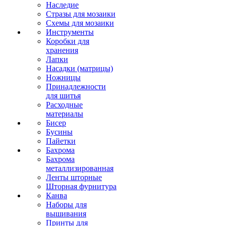
Наследие
Стразы для мозаики
Схемы для мозаики
Инструменты
Коробки для
хранения
Лапки
Насадки (матрицы)
Ножницы
Принадлежности
для шитья
Расходные
материалы
Бисер
Бусины
Пайетки
Бахрома
Бахрома
металлизированная
Ленты шторные
Шторная фурнитура
Канва
Наборы для
вышивания
Принты для