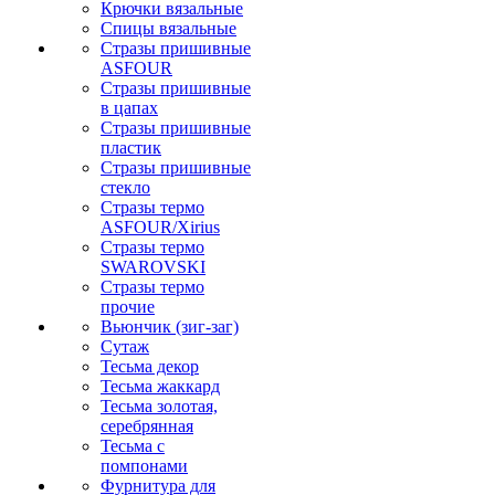
Крючки вязальные
Спицы вязальные
Стразы пришивные
ASFOUR
Стразы пришивные
в цапах
Стразы пришивные
пластик
Стразы пришивные
стекло
Стразы термо
ASFOUR/Xirius
Стразы термо
SWAROVSKI
Стразы термо
прочие
Вьюнчик (зиг-заг)
Сутаж
Тесьма декор
Тесьма жаккард
Тесьма золотая,
серебрянная
Тесьма с
помпонами
Фурнитура для