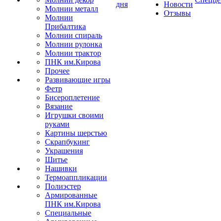
дня
Новости
Молнии металл
Отзывы
Молнии
Прибалтика
Молнии спираль
Молнии рулонка
Молнии трактор
ПНК им.Кирова
Прочее
Развивающие игры
Фетр
Бисероплетение
Вязание
Игрушки своими
руками
Картины шерстью
Скрапбукинг
Украшения
Шитье
Нашивки
Термоаппликации
Полиэстер
Армированные
ПНК им.Кирова
Специальные