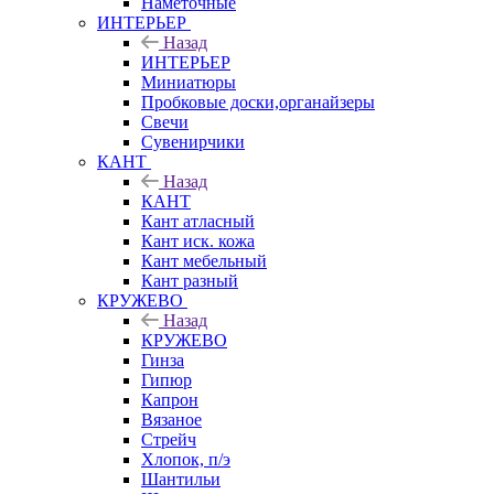
Наметочные
ИНТЕРЬЕР
Назад
ИНТЕРЬЕР
Миниатюры
Пробковые доски,органайзеры
Свечи
Сувенирчики
КАНТ
Назад
КАНТ
Кант атласный
Кант иск. кожа
Кант мебельный
Кант разный
КРУЖЕВО
Назад
КРУЖЕВО
Гинза
Гипюр
Капрон
Вязаное
Стрейч
Хлопок, п/э
Шантильи