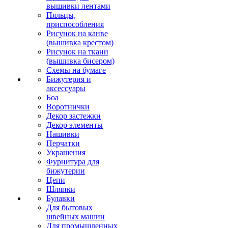
вышивки лентами
Пяльцы,
приспособления
Рисунок на канве
(вышивка крестом)
Рисунок на ткани
(вышивка бисером)
Схемы на бумаге
Бижутерия и
аксессуары
Боа
Воротнички
Декор застежки
Декор элементы
Нашивки
Перчатки
Украшения
Фурнитура для
бижутерии
Цепи
Шляпки
Булавки
Для бытовых
швейных машин
Для промышленных