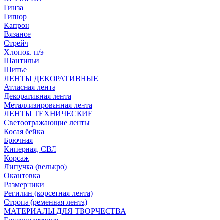
Гинза
Гипюр
Капрон
Вязаное
Стрейч
Хлопок, п/э
Шантильи
Шитье
ЛЕНТЫ ДЕКОРАТИВНЫЕ
Атласная лента
Декоративная лента
Металлизированная лента
ЛЕНТЫ ТЕХНИЧЕСКИЕ
Светоотражающие ленты
Косая бейка
Брючная
Киперная, СВЛ
Корсаж
Липучка (велькро)
Окантовка
Размерники
Регилин (корсетная лента)
Стропа (ременная лента)
МАТЕРИАЛЫ ДЛЯ ТВОРЧЕСТВА
Бисероплетение