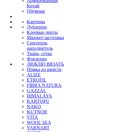
Армированные
Китай
Обувные
Картины
Дублерин
Клеевые ленты
Манжет-заготовка
Синтепон,
наполнитель
Ткань, сетка
Флизелин
ЛЮБЛЮ ВЯЗАТЬ
Пряжа из шерсти
ALIZE
ETROFIL
FIBRA NATURA
GAZZAL
HIMALAYA
KARTOPU
NAKO
KUTNOR
VITA
WOOL SEA
YARNART