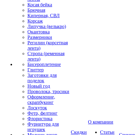
Косая бейка
Брючная
Киперная, СВЛ
Корсаж
Липучка (велькро)
Окантовка
Размерники
Регилин (корсетная
лента)
Стропа (ременная
лента)
Бисероплетение
Глиттер
Заготовки для
поделок
Новый год
Проволока, тросики
Оформление,
скрапбукинг
Лоскуток
Фетр, фелтинг
Флористика
О компании
Фурнитура для
игрушек
Скидки
Статьи
Молнии декор
Спецце