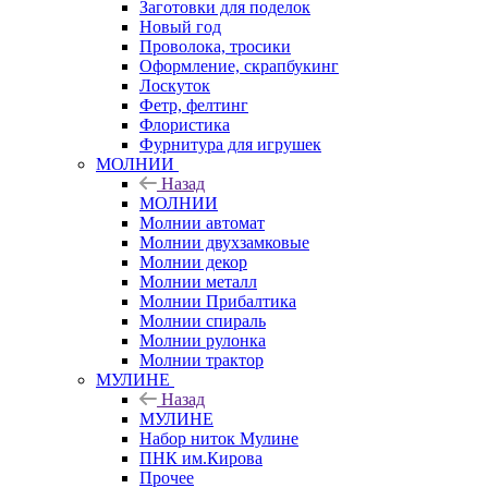
Заготовки для поделок
Новый год
Проволока, тросики
Оформление, скрапбукинг
Лоскуток
Фетр, фелтинг
Флористика
Фурнитура для игрушек
МОЛНИИ
Назад
МОЛНИИ
Молнии автомат
Молнии двухзамковые
Молнии декор
Молнии металл
Молнии Прибалтика
Молнии спираль
Молнии рулонка
Молнии трактор
МУЛИНЕ
Назад
МУЛИНЕ
Набор ниток Мулине
ПНК им.Кирова
Прочее