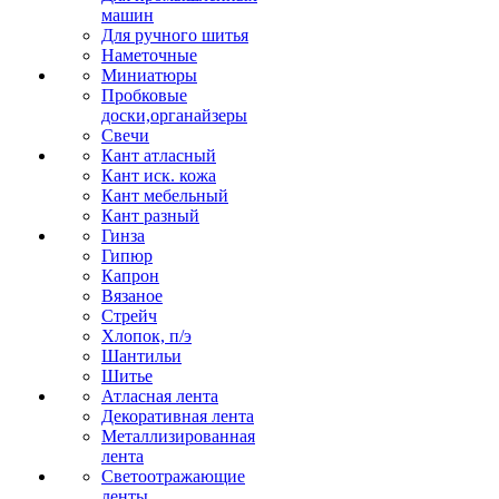
машин
Для ручного шитья
Наметочные
Миниатюры
Пробковые
доски,органайзеры
Свечи
Кант атласный
Кант иск. кожа
Кант мебельный
Кант разный
Гинза
Гипюр
Капрон
Вязаное
Стрейч
Хлопок, п/э
Шантильи
Шитье
Атласная лента
Декоративная лента
Металлизированная
лента
Светоотражающие
ленты