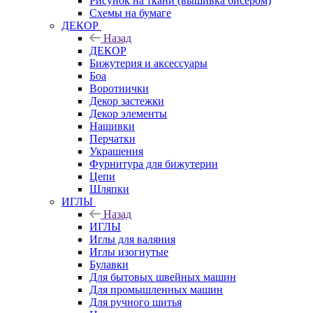
Рисунок на ткани (вышивка бисером)
Схемы на бумаге
ДЕКОР
Назад
ДЕКОР
Бижутерия и аксессуары
Боа
Воротнички
Декор застежки
Декор элементы
Нашивки
Перчатки
Украшения
Фурнитура для бижутерии
Цепи
Шляпки
ИГЛЫ
Назад
ИГЛЫ
Иглы для валяния
Иглы изогнутые
Булавки
Для бытовых швейных машин
Для промышленных машин
Для ручного шитья