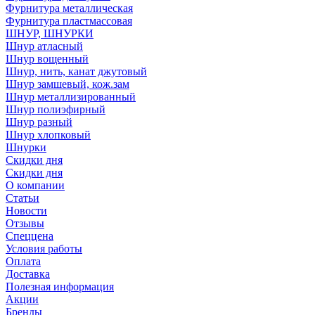
Фурнитура металлическая
Фурнитура пластмассовая
ШНУР, ШНУРКИ
Шнур атласный
Шнур вощенный
Шнур, нить, канат джутовый
Шнур замшевый, кож.зам
Шнур металлизированный
Шнур полиэфирный
Шнур разный
Шнур хлопковый
Шнурки
Скидки дня
Скидки дня
О компании
Статьи
Новости
Отзывы
Спеццена
Условия работы
Оплата
Доставка
Полезная информация
Акции
Бренды