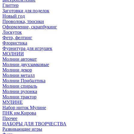
Глиттер
Заготовки для поделок
Новый год
Проволока, тросики
Оформление, скрапбукинг
Лоскуток
Фетр, фелтинг
Флористика
Фурнитура для игрушек
МОЛНИИ
Молнии автомат
Молнии двухзамковые
Молнии декор
Молнии металл
Молнии Прибалтика
Молнии спираль
Молнии рулонка
Молнии трактор
МУЛИНЕ
Набор ниток Мулине
ПНК им.Кирова
Прочее
НАБОРЫ ДЛЯ ТВОРЧЕСТВА
Развивающие игры