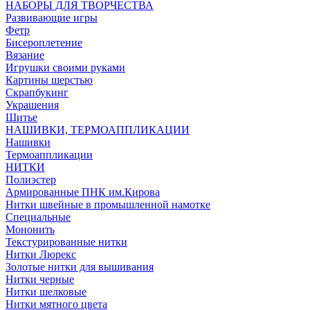
НАБОРЫ ДЛЯ ТВОРЧЕСТВА
Развивающие игры
Фетр
Бисероплетение
Вязание
Игрушки своими руками
Картины шерстью
Скрапбукинг
Украшения
Шитье
НАШИВКИ, ТЕРМОАППЛИКАЦИИ
Нашивки
Термоаппликации
НИТКИ
Полиэстер
Армированные ПНК им.Кирова
Нитки швейные в промышленной намотке
Специальные
Мононить
Текстурированные нитки
Нитки Люрекс
Золотые нитки для вышивания
Нитки черные
Нитки шелковые
Нитки мятного цвета