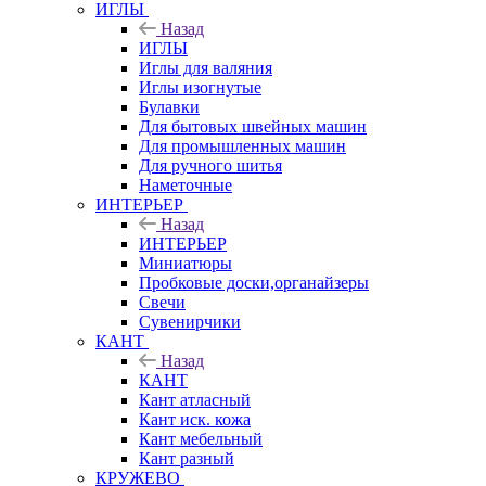
ИГЛЫ
Назад
ИГЛЫ
Иглы для валяния
Иглы изогнутые
Булавки
Для бытовых швейных машин
Для промышленных машин
Для ручного шитья
Наметочные
ИНТЕРЬЕР
Назад
ИНТЕРЬЕР
Миниатюры
Пробковые доски,органайзеры
Свечи
Сувенирчики
КАНТ
Назад
КАНТ
Кант атласный
Кант иск. кожа
Кант мебельный
Кант разный
КРУЖЕВО