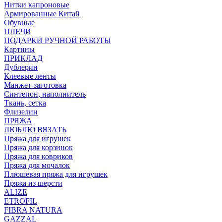
Нитки капроновые
Армированные Китай
Обувные
ПЛЕЧИ
ПОДАРКИ РУЧНОЙ РАБОТЫ
Картины
ПРИКЛАД
Дублерин
Клеевые ленты
Манжет-заготовка
Синтепон, наполнитель
Ткань, сетка
Флизелин
ПРЯЖА
ЛЮБЛЮ ВЯЗАТЬ
Пряжа для игрушек
Пряжа для корзинок
Пряжа для ковриков
Пряжа для мочалок
Плюшевая пряжа для игрушек
Пряжа из шерсти
ALIZE
ETROFIL
FIBRA NATURA
GAZZAL