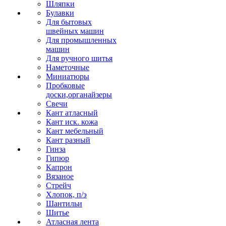
Шляпки
Булавки
Для бытовых
швейных машин
Для промышленных
машин
Для ручного шитья
Наметочные
Миниатюры
Пробковые
доски,органайзеры
Свечи
Кант атласный
Кант иск. кожа
Кант мебельный
Кант разный
Гинза
Гипюр
Капрон
Вязаное
Стрейч
Хлопок, п/э
Шантильи
Шитье
Атласная лента