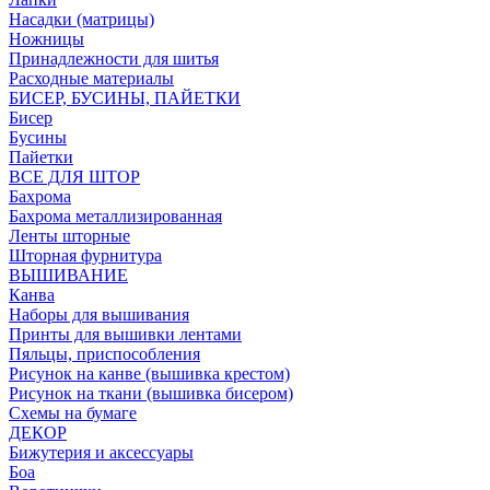
Насадки (матрицы)
Ножницы
Принадлежности для шитья
Расходные материалы
БИСЕР, БУСИНЫ, ПАЙЕТКИ
Бисер
Бусины
Пайетки
ВСЕ ДЛЯ ШТОР
Бахрома
Бахрома металлизированная
Ленты шторные
Шторная фурнитура
ВЫШИВАНИЕ
Канва
Наборы для вышивания
Принты для вышивки лентами
Пяльцы, приспособления
Рисунок на канве (вышивка крестом)
Рисунок на ткани (вышивка бисером)
Схемы на бумаге
ДЕКОР
Бижутерия и аксессуары
Боа