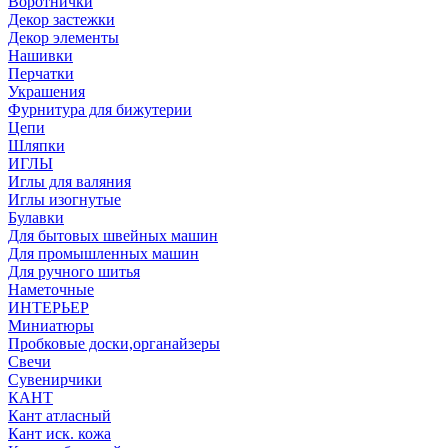
Воротнички
Декор застежки
Декор элементы
Нашивки
Перчатки
Украшения
Фурнитура для бижутерии
Цепи
Шляпки
ИГЛЫ
Иглы для валяния
Иглы изогнутые
Булавки
Для бытовых швейных машин
Для промышленных машин
Для ручного шитья
Наметочные
ИНТЕРЬЕР
Миниатюры
Пробковые доски,органайзеры
Свечи
Сувенирчики
КАНТ
Кант атласный
Кант иск. кожа