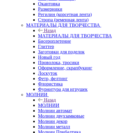
Окантовка
Размерники
Регилин (корсетная лента)
Стропа (ременная лента)
МАТЕРИАЛЫ ДЛЯ ТВОРЧЕСТВА
Назад
МАТЕРИАЛЫ ДЛЯ ТВОРЧЕСТВА
Бисероплетение
Глиттер
Заготовки для поделок
Новый год
Проволока, тросики
Оформление, скрапбукинг
Лоскуток
Фетр, фелтинг
Флористика
Фурнитура для игрушек
МОЛНИИ
Назад
МОЛНИИ
Молнии автомат
Молнии двухзамковые
Молнии декор
Молнии металл
Молнии Прибалтика