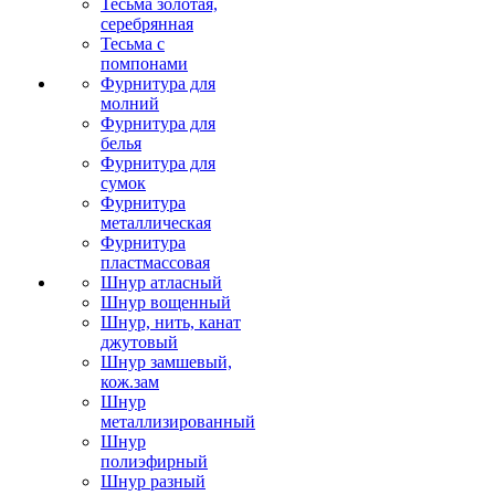
Тесьма золотая,
серебрянная
Тесьма с
помпонами
Фурнитура для
молний
Фурнитура для
белья
Фурнитура для
сумок
Фурнитура
металлическая
Фурнитура
пластмассовая
Шнур атласный
Шнур вощенный
Шнур, нить, канат
джутовый
Шнур замшевый,
кож.зам
Шнур
металлизированный
Шнур
полиэфирный
Шнур разный