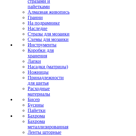
стразами и
пайетками
Алмазная живопись
Гранни
На подрамнике
Наследие
Стразы для мозаики
Схемы для мозаики
Инструменты
Коробки для
хранения
Лапки
Насадки (матрицы)
Ножницы
Принадлежности
для шитья
Расходные
материалы
Бисер
Бусины
Пайетки
Бахрома
Бахрома
металлизированная
Ленты шторные