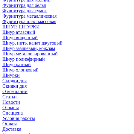
Фурнитура для белья
Фурнитура для сумок
Фурнитура металлическая
Фурнитура пластмассовая
ШНУР, ШНУРКИ
Шнур атласный
Шнур вощенный
Шнур, нить, канат джутовый
Шнур замшевый, кож.зам
Шнур металлизированный
Шнур полиэфирный
Шнур разный
Шнур хлопковый
Шнурки
Скидки дня
Скидки дня
О компании
Статьи
Новости
Отзывы
Спеццена
Условия работы
Оплата
Доставка