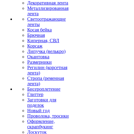
Декоративная лента
Металлизированная
лента
Светоотражающие
ленты
Косая бейка
Брючная
Киперная, СВЛ
Корсаж
Липучка (велькро)
Окантовка
Размерники
Регилин (корсетная
лента)
Стропа (ременная
лента)
Бисероплетение
Глиттер
Заготовки для
поделок
Новый год
Проволока, тросики
Оформление,
скрапбукинг
Лоскуток