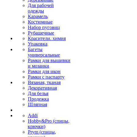
Для рабочей
одежды
Карамель
Костюмные
Набор пуговиц
Рубашечные
Красители. химия
Упаковка
Багеты
универсальные
Рамки для вышивки
и мозаики
Рамки для икон
Рамки с паспарту
Вязаная, тканая
Декоративная
Для белья
Продежка
Шляпная
Addi
Hobby&Pro (спицы,
крючки)
Prym (спицы,