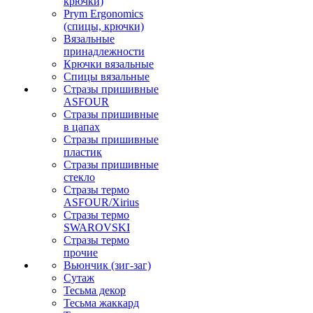
крючки)
Prym Ergonomics
(спицы, крючки)
Вязальные
принадлежности
Крючки вязальные
Спицы вязальные
Стразы пришивные
ASFOUR
Стразы пришивные
в цапах
Стразы пришивные
пластик
Стразы пришивные
стекло
Стразы термо
ASFOUR/Xirius
Стразы термо
SWAROVSKI
Стразы термо
прочие
Вьюнчик (зиг-заг)
Сутаж
Тесьма декор
Тесьма жаккард