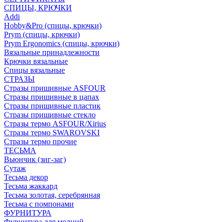
СПИЦЫ, КРЮЧКИ
Addi
Hobby&Pro (спицы, крючки)
Prym (спицы, крючки)
Prym Ergonomics (спицы, крючки)
Вязальные принадлежности
Крючки вязальные
Спицы вязальные
СТРАЗЫ
Стразы пришивные ASFOUR
Стразы пришивные в цапах
Стразы пришивные пластик
Стразы пришивные стекло
Стразы термо ASFOUR/Xirius
Стразы термо SWAROVSKI
Стразы термо прочие
ТЕСЬМА
Вьюнчик (зиг-заг)
Сутаж
Тесьма декор
Тесьма жаккард
Тесьма золотая, серебрянная
Тесьма с помпонами
ФУРНИТУРА
Фурнитура для молний