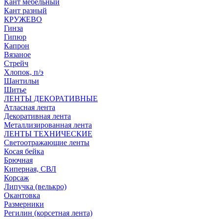
Кант мебельный
Кант разный
КРУЖЕВО
Гинза
Гипюр
Капрон
Вязаное
Стрейч
Хлопок, п/э
Шантильи
Шитье
ЛЕНТЫ ДЕКОРАТИВНЫЕ
Атласная лента
Декоративная лента
Металлизированная лента
ЛЕНТЫ ТЕХНИЧЕСКИЕ
Светоотражающие ленты
Косая бейка
Брючная
Киперная, СВЛ
Корсаж
Липучка (велькро)
Окантовка
Размерники
Регилин (корсетная лента)