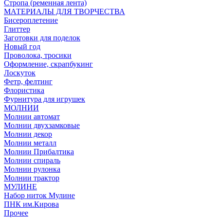
Стропа (ременная лента)
МАТЕРИАЛЫ ДЛЯ ТВОРЧЕСТВА
Бисероплетение
Глиттер
Заготовки для поделок
Новый год
Проволока, тросики
Оформление, скрапбукинг
Лоскуток
Фетр, фелтинг
Флористика
Фурнитура для игрушек
МОЛНИИ
Молнии автомат
Молнии двухзамковые
Молнии декор
Молнии металл
Молнии Прибалтика
Молнии спираль
Молнии рулонка
Молнии трактор
МУЛИНЕ
Набор ниток Мулине
ПНК им.Кирова
Прочее