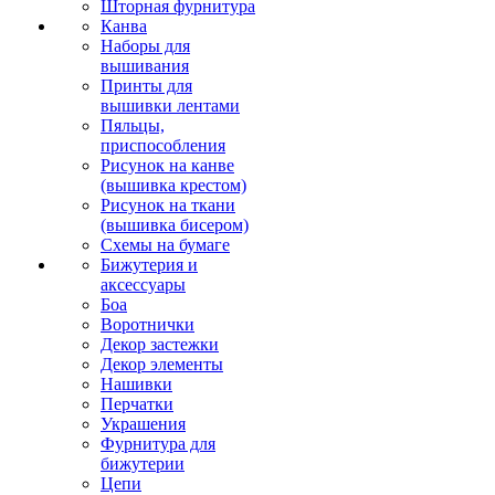
Шторная фурнитура
Канва
Наборы для
вышивания
Принты для
вышивки лентами
Пяльцы,
приспособления
Рисунок на канве
(вышивка крестом)
Рисунок на ткани
(вышивка бисером)
Схемы на бумаге
Бижутерия и
аксессуары
Боа
Воротнички
Декор застежки
Декор элементы
Нашивки
Перчатки
Украшения
Фурнитура для
бижутерии
Цепи