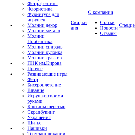
Фетр, фелтинг
Флористика
О компании
Фурнитура для
игрушек
Скидки
Статьи
Молнии декор
Спецце
дня
Новости
Молнии металл
Отзывы
Молнии
Прибалтика
Молнии спираль
Молнии рулонка
Молнии трактор
ПНК им.Кирова
Прочее
Развивающие игры
Фетр
Бисероплетение
Вязание
Игрушки своими
руками
Картины шерстью
Скрапбукинг
Украшения
Шитье
Нашивки
Термоаппликации